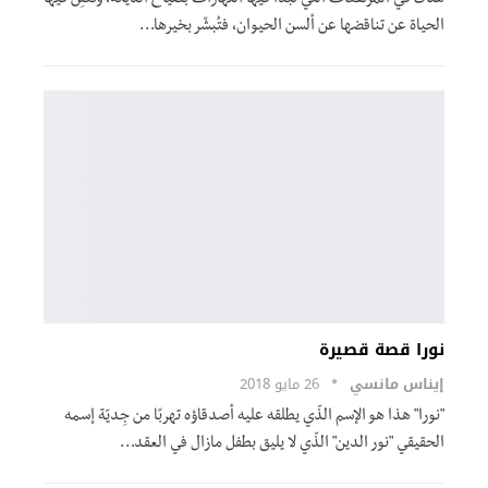
هناك في المرتفعات التي تبدأ فيها النّهارات بصياح الدّيكة، وتُعلِن فيها
الحياة عن تناقضها عن ألسن الحيوان، فتُبشّر بخيرها…
نورا قصة قصيرة
إيناس مانسي
26 مايو 2018
"نورا" هذا هو الإسم الذّي يطلقه عليه أصدقاؤه تهربًا من جِديّة إسمه
الحقيقي "نور الدين" الذّي لا يليق بطفل مازال في العقد…