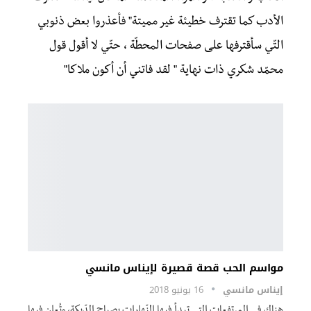
الأدب كما تقترف خطيئة غير مميتة" فأعذروا بعض ذنوبي
التّي سأقترفها علی صفحات المحطّة ، حتّي لا أقول قول
محمّد شكري ذات نهاية " لقد فاتني أن أكون ملاكا"
مواسم الحب قصة قصيرة لإيناس مانسي
إيناس مانسي
16 يونيو 2018