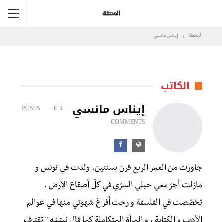
المحطة
إيناس مانسي
الكاتب
إيناس مانسي
0
3 POSTS
COMMENTS
جاوزت من العمر الربع قرن بسنتين. ولدت في تونس و
مازلت أجرّ معي حبلي السرّي في كلّ أصقاع الأرض .
تخصّصت في الفلسفة و رحت أفرغ شهوتي منها في عوالم
الأدب و الكتابة ، و المرأة المتكاملة كما قال نيتشه " تقترف