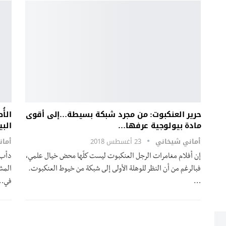
حرير العنكبوت: من مجرد شبكة بسيطة…إلى أقوى
الأُ
مادة بيولوجية عرفها…
البي
أماني شيخاني
23 أغسطس 2018
أما
إن أفلام مغامرات الرجل العنكبوت ليست كلّها محض خيال علمي،
دأب ا
فبالرغم من أن النظر للوهلة الأولى إلى شبكة من خيوط العنكبوت.
المشك
…
في…