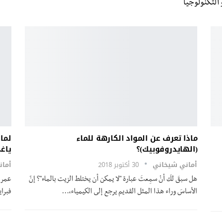
التكنولوجيا
ماذا تعرف عن المواد الكارهة للماء
لما
(الهايدروفوبيك)؟
ياغ
أماني شيخاني
30 أكتوبر 2018
أما
هل سبقَ لكَ أنْ سمِعتَ عبارة "لا يمكن أن يختلط الزيت بالماء"؟ إنّ
الأساسَ وراء هذا المثل القديم يرجع إلى الكيمياء،…
فبراير1965)، يعمل أستاذًا في الكيمياء وال