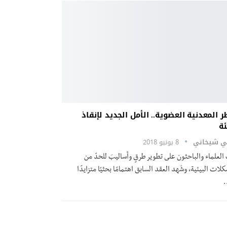
طر المعدنية العضوية.. الأمل الجديد لإنقاذ
ئة
ني شيخاني
8 يونيو 2018
لعلماء والباحثون على تطوير طرقٍ وأساليبَ للحدّ من
لات البيئية، وشَهد العقد السابق اهتمامًا بحثيًا متزايدًا