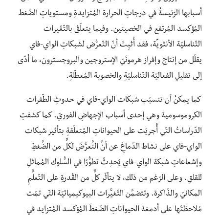
أسبابها الرّئيسةُ في درجاتِ الحرارة المُتزايدةِ ومستوياتِ الضّغط
المُؤكسد المُرتفع في الخصيتين. وفيما يتعلّقُ بالتّغّيرات
التّناسليّة الأنثويِّة، فقد أُثبِتَ أنّ التّعرُّض لشبكاتِ الواي-فاي
يقلّل من إنتاج وإفراز هرمونَيّ الإستروجين والبروجسترون، ما أدّى
إلى تقليلِ الفعاليّة التّناسليّةِ والخصوبة المُعطّلةِ.
كما يمكنُ أن تتسبّب شبكات الواي-فاي في حدوثِ الطّفرات
الكروموسومية وهي إحدى أسباب الإجهاضِ الفوريّ. كما كشفتِ
الدّراساتُ التّي أُجريَت على الحيواناتِ المُتعلّقةِ بتأثير شبكات
الواي-فاي على نشاط الدّماغِ عن أنَّ التَّعرُّضَ لكلٍّ من الضَّغطِ
وإشعاعاتِ شبكة الواي-فاي يُحدِثُ تطوُّرًا في السُّلوك المُماثلِ
للقلقِ. وعلى الرّغم من ذلك، لا يتأثّر كلٌّ من القُدرةِ على التّعلُّمِ
المكانيّ والذّاكرة. وتتضمَّن التّغيُّرات البيوكيميائيّة التّي تمّت
مُلاحظتُها على أدمغة الحيواناتِ الضّغطَ المُؤكسد المُتزايد في