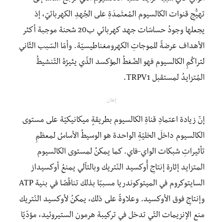
تهيُّجِ قنوات الكالسيوم المُعتَمدَةِ على الجُهدِ الكهربائيّ، إذ
يجعلها وجودُ حساسّات جهد كهربائي ب20 شحنة موجبة أكثر
الأهداف عرضةً للموجاتِ الكهرومغناطيسيّة. وأمّا السّبب الثّاني
لتراكُمِ الكالسيوم فهو الضّغطُ المؤكسد الذّي يثيرُهُ التّنشيطُ
المُتزايدُ لمستقبل TRPV1.
إعلان
إنّ زيادة اعتمادِ قناةِ الكالسيوم بطريقةٍ ميكانيكيّة على مستوى
الكالسيوم داخلَ الخليّةِ الواحدة هو الوسيطُ الأساسُ لمعظمِ
تأثيراتِ شبكات الواي-فاي. كما يمكنُ لمستوى الكالسيوم
المتزايد إثارة إنتاجِ أُوكسيد النّتريك وبالتاّلي يمنعُ أوكسيداز
السايتوكروم في الميتوكوندريا مسببًا بذلك تناقُصًا في بنية ATP
وإنتاجِ فوق الأوكسيد. وعلاوةً على ذلك، يمكنُ لأوكسيد النّتريك
منع الإنزيمات التّي تدخل في تركيبة هرمون الستيروئيد، مؤدّيًا