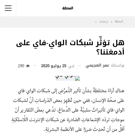
المحطة
ترجمات
هل تؤثِّر شبكات الواي-فاي على
أدمغتنا؟
بواسطة
عمر العجيمي
في
25 يوليو 2020
290
هناك آراءٌ مختلطةٌ بشأن تأثير التَّعرُّضِ إلى شبكات الواي-فاي
على صحَّة الإنسان، ففي حين تُظهِرُ بعض الدّراساتِ أنَّ لشبكات
الواي-فاي تأثيراتٌ سلبيَّةٌ على الدِّماغ، تدَّعي بعضُ التّقارير أنّ
موجاتِ تردّد الإشعاعاتِ الصّادرة عن شبكات الإنترنت اللَّاسلكيّةِ
أقلُّ من أن تُحدِثَ ضررًا على الأنظمةِ البشريّةِ.