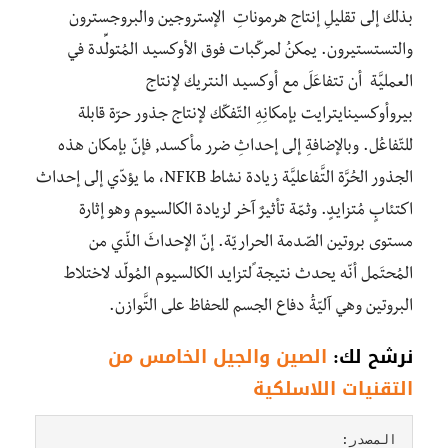
بذلك إلى تقليلِ إنتاج هرموناتِ الإستروجين والبروجسترون
والتستستيرون. يمكنُ لمركّبات فوق الأوكسيد المُتولِّدة في
العمليَّة أن تتفاعَلَ مع أوكسيد النتريك لإنتاج
بيروأوكسينايترايت بإمكانِهِ التّفكّك لإنتاج جذور حرّة قابلة
للتّفاعُل. وبالإضافةِ إلى إحداثِ ضرر مأكسد, فإنّ بإمكان هذه
الجذور الحُرَّة التَّفاعليَّة زيادة نشاط NFKB، ما يؤدّي إلى إحداث
اكتئابٍ مُتزايدٍ. وثمّة تأثيرٌ آخر لزيادة الكالسيوم وهو إثارة
مستوى بروتين الصّدمة الحراريّة. إنّ الإحداثَ الذّي من
المُحتَمل أنّه يحدث نتيجة ًلتزايد الكالسيوم المُولّد لاختلاط
البروتين وهي آليّةُ دفاع الجسم للحفاظ على التَّوازن.
نرشح لك:
الصين والجيل الخامس من
التقنيات اللاسلكية