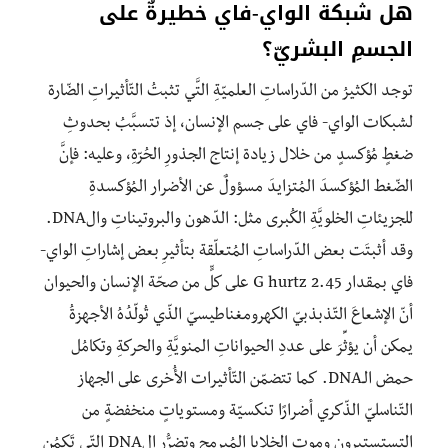
هل شبكة الواي-فاي خطيرةٌ على
الجسمِ البشريّ؟
توجد الكثيرُ من الدّراساتِ العلميّةِ التَّي تثبتُ التّأثيراتِ الضّارة
لشبكات الواي- فاي على جسم الإنسان، إذ تتسبَّبُ بحدوثِ
ضغطٍ مُؤكسدٍ من خلال زيادة إنتاج الجذورِ الحُرّةِ، وعليه: فإنَّ
الضّغط المُؤكسدَ المُتزايدَ مسؤولٌ عن الأضرار المُؤكسدةِ
للجزيئاتِ الخلويَّةِ الكُبرى مثل: الدّهون والبروتيناتِ والDNA.
وقد أثبتَت بعض الدّراساتِ المُتعلّقة بتأثيرِ بعض إشاراتِ الواي-
فاي بمقدار 2.45 G hurtz على كلٍّ من صحّة الإنسان والحيوان
أنّ الإشعاعَ التّذبذبيّ الكهرومغناطيسيّ الذّي تُولّدُهُ الأجهزةُ
يمكن أن يؤثِّرَ على عددِ الحيواناتِ المنويَّةِ والحركةِ وتكامُل
حمض الـDNA. كما تتضمّن التّأثيرات الأُخرى على الجهاز
التّناسليّ الذّكري أضرارًا تنكسيّة ومستوياتٍ منخفضةٍ من
التستستيرون وموتِ الخلايا المُبرمج وتضرُّر الDNA التّي تَكمُن