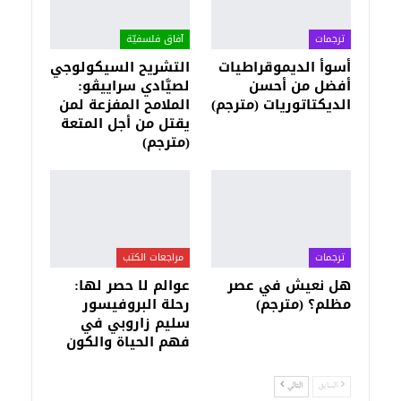
ترجمات
آفاق فلسفيّة‎
أسوأ الديموقراطيات
التشريح السيكولوجي
أفضل من أحسن
لصيَّادي سراييڤو:
الديكتاتوريات (مترجم)
الملامح المفزعة لمن
يقتل من أجل المتعة
(مترجم)
ترجمات
مراجعات الكتب
هل نعيش في عصر
عوالم لا حصر لها:
مظلم؟ (مترجم)
رحلة البروفيسور
سليم زاروبي في
فهم الحياة والكون
السابق
التالي