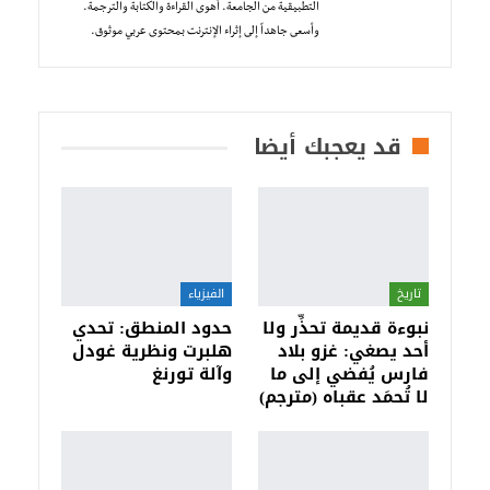
التطبيقية من الجامعة. أهوى القراءة والكتابة والترجمة.
وأسعى جاهداً إلى إثراء الإنترنت بمحتوى عربي موثوق.
قد يعجبك أيضا
تاريخ
الفيزياء
نبوءة قديمة تحذِّر ولا
حدود المنطق: تحدي
أحد يصغي: غزو بلاد
هلبرت ونظرية غودل
فارس يُفضي إلى ما
وآلة تورنغ
لا تُحمَد عقباه (مترجم)