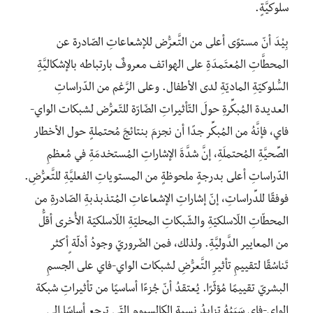
سلوكيَّةٍ.
بِيْدَ أنّ مستوًى أعلى من التَّعرُّض للإشعاعاتِ الصّادرة عن
المحطَّاتِ المُعتَمدَةِ على الهواتف معروفٌ بارتباطه بالإشكاليَّةِ
السُّلوكيّةِ الماديّةِ لدى الأطفال. وعلى الرَّغم من الدّراساتِ
العديدة المُبكِّرةِ حولَ التّأثيراتِ الضّارّة للتّعرُّض لشبكات الواي-
فاي، فإنَّهُ من المُبكِّر جدًا أن نجزمَ بنتائجَ مُحتملةٍ حول الأخطار
الصِّحيَّةِ المُحتملَةِ، إنَّ شدَّةَ الإشاراتِ المُستخدمَةِ في مُعظمِ
الدّراساتِ أعلى بدرجةٍ ملحوظةٍ من المستوياتِ الفعليَّةِ للتَّعرُّضِ.
فوفقًا للدِّراساتِ، إنّ إشاراتِ الإشعاعاتِ المُتذبذبةِ الصّادرةِ من
المحطّاتِ اللّاسلكيّةِ والشّبكاتِ المحليّةِ اللّاسلكيّة الأُخرى أقلُّ
من المعايير الدَّوليَّةِ. ولذلك، فمن الضّروريّ وجودُ أدلّة ٍأكثر
تَناسُقًا لتقييمِ تأثيرِ التَّعرُّضِ لشبكات الواي-فاي على الجسمِ
البشريّ تقييمًا مُؤثّرًا. يُعتقدُ أنّ جُزءًا أساسيًا من تأثيراتِ شبكة
الواي-فاي سَبَبُهُ تزايدُ نسبة الكالسيوم التّي ترجع أساسًا إلى