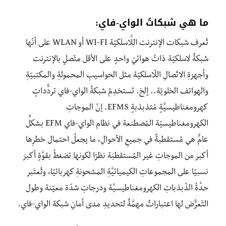
ما هي شبكاتُ الواي-فاي:
تُعرف شبكات الإنترنت اللَّاسلكيّة WI-FI أو WLAN على أنّها
شبكةٌ لاسلكيّة ذاتُ هوائيّ واحدٍ على الأقل متّصلٍ بالإنترنت
وأجهزةِ الاتّصالِ اللّاسلكيّة مثل الحواسيبِ المحمولةِ والمكتبيّةِ
والهواتف الخلويّة.. إلخ. تَستخدِمُ شبكةُ الواي-فاي تردُّداتٍ
كهرومغناطيسيَّةٍ مُتذبذبةٍ EFMS. إنّ الموجاتِ
الكهرومغناطيسيّة المُصطنعة في نظام الواي-فاي EFM بشكلٍّ
عامٍّ هي مُستقطبةٌ في جميعِ الأحوالِ، ما يجعلُ احتمال خطرِها
أكبر من الموجاتِ غير المُستقطبَة نظرًا لكونها تضغطُ بقوَّةٍ أكبرَ
نسبيًا على المجموعاتِ الكيميائيَّةِ المَشحونةِ كهربائيًا، وتُعتَبر
حدَّةُ الذّبذباتِ الكهرومغناطيسيَّة ودرجاتِ شدّة معيّنة وطول
التّعرُّض لها اعتباراتٌ مهمَّةٌ لتحديدِ مدى أمانِ شبكة الواي-فاي.