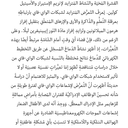
القشرةِ المُخيّة والنّشاط المُتزايد لإنزيم الإستيراز والأسيتيل
كولين. يُعرَفُ التّعرُّض المُتزايد لشبكات الواي-فاي بارتباطِهِ
بعرقلةِ التَّعلُّمِ والذّاكرةِ والأرق والإرهاق المُتعلّقِ بتقليلِ إفراز
هرمون الميلاتونين وتَزايدِ إفراز مادّة النّور إيبينيفرين ليلًا. وعلى
الرّغم من ذلك، فإنّ قضاءَ أيّ وقتٍ أمامَ الشّاشةِ مرتبطٌ أيضًا بهذه
التَّغيُّرات، إذ أظهرَ نشاطُ الدّماغ المُسجّلِ عن طريق التّخطيط
الكهربائيّ للدَّماغ نتائجَ مُختلطةً بالنّسبة لشبكات الواي-فاي من
خلال دراساتٍ مُتناقضةٍ تُظهِرُ إمّا تغيُّراتٍ نفسيّة عصبيّة أو لا
تأثير لاستخدام شبكات الواي-فاي. والمثيرُ للاهتمامِ أنّ دراسةً
حديثةً أظهرت أنَّ التَّعرُّضَ لإشعاعاتِ الواي-فاي لفترةٍ طويلةٍ من
شأنه تحسينُ الوظائفِ الإدراكيَّة للفئران المُصابةِ بأمراضٍ مماثلةٍ
للزّهايمر مثل الإدراك المعطّل. وَوجِدَ أنّه لدى الأطفال الصّغار
إشعاعات الموجات الكهرومغناطيسيّة الصّادرة عن أجهزةِ
الهواتفِ السّلكيّة واللّاسلكيّةِ لا تتسبّبُ بأيّ مُشكلةٍ عاطفيّةٍ أو