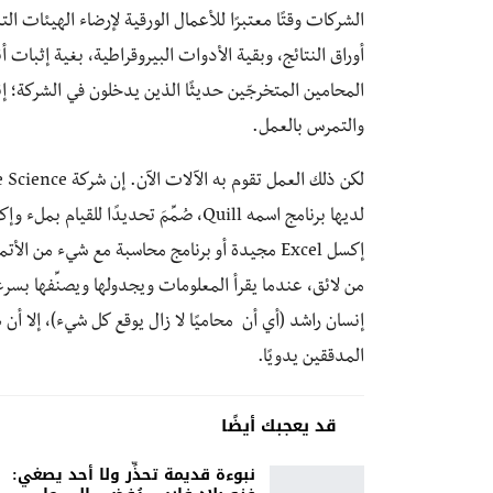
الشركات وقتًا معتبرًا للأعمال الورقية لإرضاء الهيئات الت
أوراق النتائج، وبقية الأدوات البيروقراطية، بغية إثبات أ
المحامين المتخرجّين حديثًا الذين يدخلون في الشركة؛ إنه
والتمرس بالعمل.
لديها برنامج اسمه Quill، صُمِّمَ تحديد
من لائق، عندما يقرأ المعلومات ويجدولها ويصنِّفها بسرع
إنسان راشد (أي أن محاميًا لا زال يوقع كل شيء)، إلا أن
المدققين يدويًا.
قد يعجبك أيضًا
نبوءة قديمة تحذِّر ولا أحد يصغي: