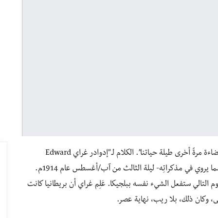
ضاءة مرةً أخرى طيلة حياتنا”.
الكلام لـ”إدوادر غراي Edward
Grey”، وزير خارجية الإمبراطوريّة البريطانية. قاله -حسبما يروي في مذكراتِه- ليلة الثالث من آب/أغسطس عام 1914م.
وم التالي ستفعل الشيء نفسه ببلجيكا. عَلِم غراي أن بريطانيا كانت
، وكان ذلك، بلا ريب، نهاية عصر.