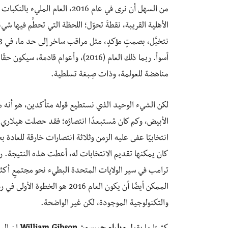
من السهل أن نرى في عام 2016، الع
الأهلية القريبة، نقطةَ تحوّل؛ اللحظة التي تحطَّم فيها شيءٌ
أسوأ. ربما ذلك العام (2016)، وأعوام
مناهضة للعولمة، وذات صِبغة تسلطية.
لكن الشيء الوحيد الذي نستطيع قوله متأكدين، هو أنه
الأبيض، وكم كان مُستبعدًا انتصارُه؛ فقد حصلت هيلاري 
انتخابيًا عفى عليه الزمن وثلاثة انتصارات خارقة للعادة بخ
كان يمكنها تقديم الانتخابات له، أعطت هذه النتيجة. رب
ترامب في سير الولايات المتحدة البطيء نحو مجتمعٍ أكثر انفت
الممكن أيضًا أن يكون العام 016
والتكنولوجية الموجودة، لكن غير الواضحة.