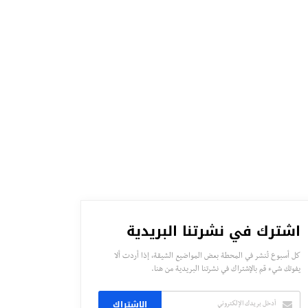
اشترك في نشرتنا البريدية
كل أسبوع تُنشر في المحطة بعض المواضيع الشيقة، إذا أردت ألا
يفوتك شيء قم بالإشتراك في نشرتنا البريدية من هنا.
الاشتراك