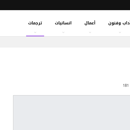
داب وفنون
أعمال
انسانيات
ترجمات
181