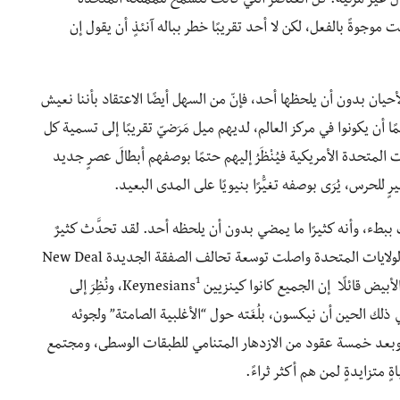
ل غير مرئية. كل العناصر التي كانت لتسمحَ للمملكة المتحدة
 موجوةً بالفعل، لكن لا أحد تقريبًا خطر بباله آنئذٍ أن يقول إن
ن بدون أن يلحظها أحد، فإنّ من السهل أيضًا الاعتقاد بأننا نعيش
ا أن يكونوا في مركز العالم، لديهم ميل مَرَضيّ تقريبًا إلى تسمية كل
لمتحدة الأمريكية فيُنْظَرُ إليهم حتمًا بوصفهم أبطالَ عصرٍ جديد
ييرٍ للحرس، يُرَى بوصفه تغيُّرًا بنيويًا على المدى البعيد.
 ببطء، وأنه كثيرًا ما يمضي بدون أن يلحظه أحد. لقد تحدَّث كثيرٌ
من المراقبين عن موت كينيدي وكأنه نهايةُ عصرٍ، ولكن الولايات المتحدة واصلت توسعة تحالف الصفقة الجديدة New Deal
1
لًا إن الجميع كانوا كينزيين Keynesians
، ونُظِرَ إلى
ذلك الحين أن نيكسون، بلُغَته حول “الأغلبية الصامتة” ولجوئه
. وبعد خمسة عقود من الازدهار المتنامي للطبقات الوسطى، ومجتمع
 متزايدةٍ لمن هم أكثر ثراءً.