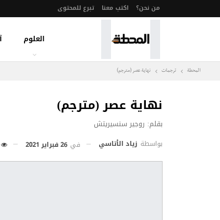
من نحن؟
اكتب معنا
تبرع للمحتوى
العلوم
آ
المحطة
ترجمات
نهاية عصر (مترجم)
نهاية عصر (مترجم)
بقلم: روجير سنسيريتش
بواسطة
زياد الأتاسي
في
26 فبراير 2021