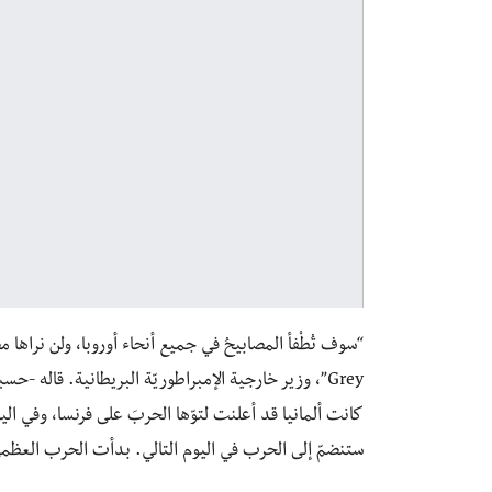
“سوف تُطْفأ المصابيحُ في جميع أنحاء أوروبا، ولن نراها م
كانت ألمانيا قد أعلنت لتوّها الحربَ على فرنسا، وفي الي
ستنضمّ إلى الحرب في اليوم التالي. بدأت الحرب العظمى