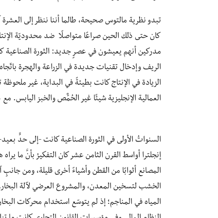
تبدو نظرية مالتوس صحيحة، طالما أننا ننظر إلى العشرة 
كان حتى ذلك الحين صراعًا متواصلًا ضد محدوديّة الإنتاج 
مدركين أنهم يعيشون في عصرٍ جديد: الثورة الصناعية ك
الريف وإدخال تقنيات جديدة في الزراعة والهجرة باتّجاه ا
الزيادة في الإنتاج كانت بطيئةً في البداية، غير ملحوظة ت
العمالية الإنجليزية شيئًا غير الحُمٌّص والخبز اليابس. مع
السنواتُ الأولى في الثورة الصناعية كانت -إلى حدٍّ بعيد- 
إنجلترا أواسط القرن الثامن عشر كان التفكيرُ بأنَّ ما ير
المصانع أثوابًا من القطن وأشياءً أخرى قليلة، ومن جانبٍ آخ
الخشب لتسخين المعدن، والمشروع العرضي لآلة البخار. لي
المياه في المناجم؛ إذ لم يتوسّع استخدام محركات البخار 