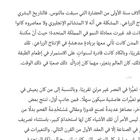
آلاف سنة الأولى من الحضارة التي سبقت مالتوس. فالتاريخ البشري
الزراعي. المشكلة هي أنّه لا المتشائم الإنجليزي ولا معاصروه كانوا
انت قد غيرت معادلة النمو في المملكة المتحدة؛ حيث أنّ مكننة
لمدن كانت تأتي معها بزيادةٍ مدهشةٍ في الإنتاج الزراعيّ. تلك
قريبًا، وبالكاد كانت قادرة لسنواتٍ على الاستمرار في إطعام الطبقة
 ذلك، كان العالم يتغيّر، مهما كان إدراكُ ذلك صعبًا في ذلك الوقت.
إعلان
تغيُّرًا في العصر غير مرئيّ تقريبًا. وبالنسبة إلى من كان يعيش في
اه هو تغيُّرات هامشية سيكون سهلًا. فمن جانبٍ أوّل، تنتج بعض
ر، مصاهرٌ عديدةٌ تصنع قدورًا ومقالي مُسْتَخْدِمَةً الفحم بدلًا من
س الأمر أن تلك الأشياء كان لها استخدامٌ كبير، باستثناء تصريف
في الصناعة إلّا في العقد الأول من القرن التالي. والتغيرات في