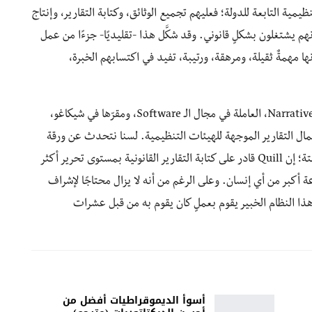
نظيمية التابعة للدولة؛ فعليهم تجميع الوثائق، وكتابة التقارير، وإنتاج
نهم يشتغلون بشكلٍ قانوني. وقد شكَّل هذا -تقليديًا- جزءًا من عمل
ا مهمةٌ ثقيلة، ومرهقة، ورتيبة، تفيد في اكتسابهم الخبرة،
لكن ذلك العمل تقوم به الآلات الآن. إن شركة Narrative Science، العاملة في مجال الـ Software، ومقرّها في شيكاغو،
ًا للقيام بملء وإكمال التقارير الموجهة للهيئات التنظيمية. لسنا نتحدث عن ورقة
إكسل Excel مجيدة أو برنامج محاسبة مع شيء من الأتمتة؛ إن Quill قادر على كتابة التقارير القانونية بمستوى تحرير أكثر
ة أكبر من أي إنسان. وعلى الرغم من أنه لا يزال محتاجًا لإشراف
 هذا النظام الخبير يقوم بعملٍ كان يقوم به من قبل عشرات
أسوأ الديموقراطيات أفضل من