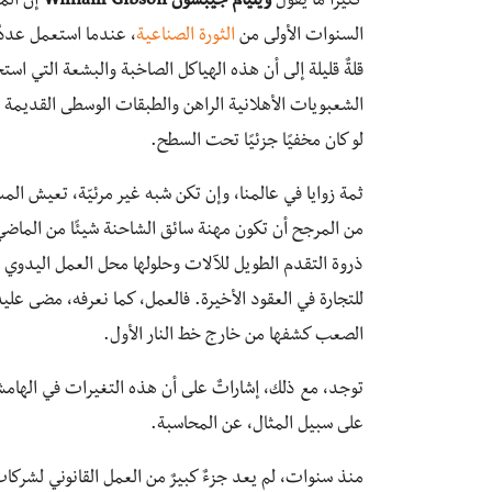
كثيرًا ما يقول
ويليام جيبسون
William Gibson
إن المس
السنوات الأولى من
الثورة الصناعية
، عندما استعمل عددٌ 
قلةٌ قليلة إلى أن هذه الهياكل الصاخبة والبشعة التي استخ
الشعبويات الأهلانية الراهن والطبقات الوسطى القديمة ا
لو كان مخفيًا جزئيًا تحت السطح.
ثمة زوايا في عالمنا، وإن تكن شبه غير مرئيّة، تعيش ال
من المرجح أن تكون مهنة سائق الشاحنة شيئًا من الماضي، 
ذروة التقدم الطويل للآلات وحلولها محل العمل اليدوي في 
للتجارة في العقود الأخيرة. فالعمل، كما نعرفه، مضى عل
الصعب كشفها من خارج خط النار الأول.
توجد، مع ذلك، إشاراتٌ على أن هذه التغيرات في الهامش
على سبيل المثال، عن المحاسبة.