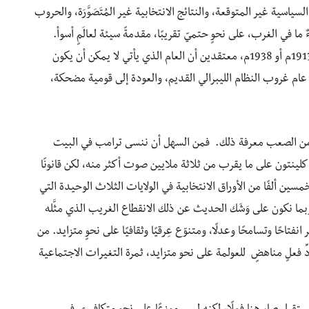
ام المليء بالنكبات السياسية غير المتوقعة، والنتائج الانتخابية غير المُتَصَوَّرَة، والحروب
 ما في الغرب، على نحوٍ حتميّ تقريبًا، مقدمةً سيئة لعالَمٍ أسوأ.
نتخيَّل، بصمتٍ مؤكدٍ، مثل مراقب ساخر إلى حد ما، في 1913م أو 1938م، معتقدين أن العام الذي يأتي لا يمكن أن يكون
 قادمة، سيكون حقًا عام غروب النظام الليبرالي القديم، والعودة إلى قومية مضحكة،
 من الصعب معرفة ذلك. فمن السهل أن ننسى ترامب في البيت
كلينتون على ما يقرب من ثلاثة ملايين صوت أكثر منه، لكن قانونًا
مسين ألفًا من الأوراق الانتخابية في الولايات الثلاث الوحيدة التي
ما نكون على وَشَك الحديث عن ذلك الانقطاع الغريب الذي مثَّله
احًا وتسامحًا وعدلًا، ومتنوّع عِرقيًا وثقافيًا على نحوٍ متزايد. من
2 هو الخطوة الأولى في ردِّ فعلٍ مناهضٍ للعولمة على نحو متزايد، ثمرة التغيرات الاجتماعية