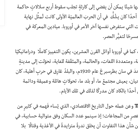
م يُنْظَر إلى أزمة تموز/يوليو عام 1914م بوصفها شيئًا يمكن أن يفضي إلى كارثةٍ تجلب سقوط أربع سلالاتٍ حاكمة
حدًا كان يشُكُّ في أن الحربَ العالميّة الأولى كانت تُمثِّل نهاية
 التي ستفرض نفسها آخر الأمر في أوروبا. ميادين المعركة في
 في أوروبا أوائل القرن العشرين، يكون التغييرُ كاملًا ودراماتيكيًا
وهيمية، والفنيّة، ومتعددة اللغات، والحالمة، والمثقّفة للغاية، تحوّلت إلى مدينةٍ
مُقسّمة، وجائعة، وفوضويّة، وذليلة، في عام 1919م. لا أحدَ في سان بطرسبرغ عام 1920م، والبلدُ غارِق في حربٍ أهلية، كان
ان، يعيش مجتمعٌ ما، أو بلد ما، تحولاتٍ هائلة وعميقة ودائمة
أحدًا بالكاد كان مدركًا لذلك في تلك الأيام.
T
وعن عمله حول التاريخ الاقتصادي، الذي يُساء فَهمه في كثيرٍ من
أنّ العالمَ متوجِّهٌ إلى عصرٍ من المجاعات؛ إذ سينمو عدد السكان وفق متوالية حسابية، في
شأن هذا التفاوت أن يخلقَ ندرةً متزايدةً في الأغذية وقتالًا بلا