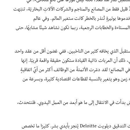
تقبل صار هنا فعلًا، لكنه ليس موزعًا على نحوٍ متكافىء. في
قليل فقط من المصانع والمناجم والشركات الآلاتِ البخاريّة، تنبّهت
دموها بوتيرةٍ تُنذر بالخطر كانت ستغير العالم. وفي عالم
لمستاءة والخطابات الرجعية، ربما نكون نشاهد شيئًا مشابهًا، حتى
مستقبلَ الذي يخافه كثير من الناخبين. ففي غضون أقل من عقد واحد
ذلك أن العربات ذاتية القيادة ستكون حقيقة واقعة قريبًا. إنها
المصانع؛ لقد دمّرت الأتمتةُ من الوظائف أكثر من أيِّ اتفاقيةٍ
يه زمن وهو يتغير بالنسبة لقطاعات اقتصادية كثيرة، وبسرعة من
 بدأت في الانتقال إلى ما هو أبعد من العمل اليدوي. فلنتحدث،
منذ سنوات، لم يعد جزءٌ كبيرٌ من العمل القانوني لشركات التدقيق ديلويت Deloitte يُنجز بأيدي بشر. كثيرًا ما تخصص