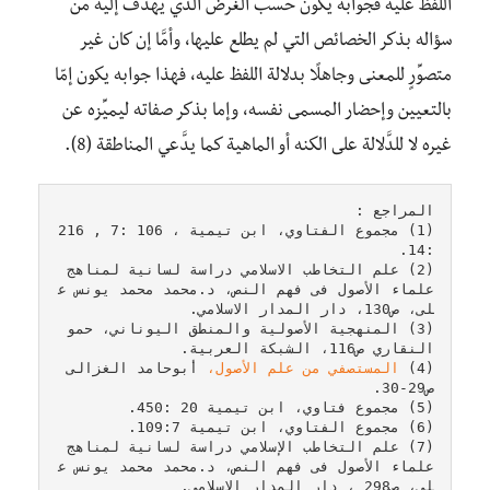
اللفظ عليه فجوابه يكون حسب الغرض الذي يهدف إليه من
سؤاله بذكر الخصائص التي لم يطلع عليها، وأمَّا إن كان غير
متصوِّرٍ للمعنى وجاهلًا بدلالة اللفظ عليه، فهذا جوابه يكون إمّا
بالتعيين وإحضار المسمى نفسه، وإما بذكر صفاته ليميِّزه عن
غيره لا للدَّلالة على الكنه أو الماهية كما يدَّعي المناطقة (8).
المراجع : 
(1) مجموع الفتاوي، ابن تيمية ، 106 :7 , 216 
:14. 
(2) علم التخاطب الاسلامي دراسة لسانية لمناهج 
علماء الأصول فى فهم النص، د.محمد محمد يونس ع
لى، ص130، دار المدار الاسلامي. 
(3) المنهجية الأصولية والمنطق اليوناني، حمو 
النقاري ص116، الشبكة العربية. 
(4) 
المستصفي من علم الأصول،
 أبوحامد الغزالى 
ص29-30. 
(5) مجموع فتاوي، ابن تيمية 20 :450. 
(6) مجموع الفتاوي، ابن تيمية 109:7. 
(7) علم التخاطب الإسلامي دراسة لسانية لمناهج 
علماء الأصول فى فهم النص، د.محمد محمد يونس ع
لي، ص298 ، دار المدار الاسلامي. 