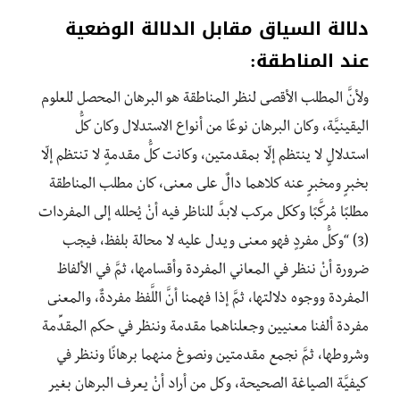
دلالة السياق مقابل الدلالة الوضعية
عند المناطقة:
ولأنَّ المطلب الأقصى لنظر المناطقة هو البرهان المحصل للعلوم
اليقينيَّة، وكان البرهان نوعًا من أنواع الاستدلال وكان كلُّ
استدلالٍ لا ينتظم إلّا بمقدمتين، وكانت كلُّ مقدمةٍ لا تنتظم إلّا
بخبرٍ ومخبرٍ عنه كلاهما دالٌ على معنى، كان مطلب المناطقة
مطلبًا مُركَّبًا وككل مرکب لابدَّ للناظر فيه أنْ يُحلله إلى المفردات
(3) “وكلُّ مفردٍ فهو معنى ويدل عليه لا محالة بلفظ، فيجب
ضرورة أنْ ننظر في المعاني المفردة وأقسامها، ثمَّ في الألفاظ
المفردة ووجوه دلالتها، ثمَّ إذا فهمنا أنَّ اللَّفظ مفردةٌ، والمعنى
مفردة ألفنا معنيين وجعلناهما مقدمة وننظر في حكم المقدِّمة
وشروطها، ثمَّ نجمع مقدمتين ونصوغ منهما برهانًا وننظر في
كيفيَّة الصياغة الصحيحة، وكل من أراد أنْ يعرف البرهان بغیر