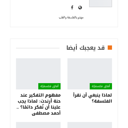
مهتم بالفلسفة والطب
قد يعجبك أيضا
آفاق فلسفيّة‎
آفاق فلسفيّة‎
لماذا ينبغي أن نقرأ
مفهوم التفكير عند
الفلسفة؟
حنة أرندت: لماذا يجب
علينا أن نُفكر دائمًا؟ ..
أحمد مصطفى