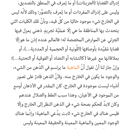
إدراك القضايا (الجزيئات) أو ما يُعرف في المنطق بالتصديق،
وليس على إدراك المفردات أو ما يُعرف بالتصوُّر؛ وذلك لأنَّه ليس
في الخارج شيء موجود خاليًا من كلِّ قيد، وبأنَّ تلك الكليات التي
يتحدث بها المناطقة ما هي إلّا عمليَّة تجريدٍ ذهني يعزل فيها
الجزئي عن العوارض المخصصة له؛ فالعالم عنده إذن ما هو إلّا
قضايا مُقيَّدة بأوصافها (اللَّونية أو الحجمية أو العددية…)، أو
بعلاقاتها مع غيرها (كالتشابه أو التضاد أو الفوقية أو التحتية…)؛
وإنْ جاز لنا أنْ نقول أنَّ
الماهية
ما يرتسم في الذِّهن من الشيء،
والوجود ما يكون في الخارج منه. ولأنَّ الذهن قادرٌ على تصور
أشياء ليست موجودة في الخارج، كان المقدر في الأذهان أوسع
من الموجود في الأعيان، وهذا سبب الغلط والضلال عندهم
وكان لابدَّ للحكم بصحة شيء في الذهن النظر إلى الخارج وإلّا
فليس هناك في الخارج شيء ثابت يدَّعي الماهية؛ وإنَّما هناك
الوجود المعين والماهية المعينة والحقيقة المعينة وليس