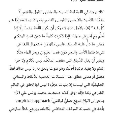
اللَّفظ مطلقًا عنها” (5).
“فلا يوجد في اللغة لفظ السواد والبياض والطول والقصر إلّا
مقيَّدًا بالأسود والأبيض والطويل والقصير ونحو ذلك، لا مجرَّدًا عن
كلِّ قيد” (6)، ولأجل ذلك لا يمكن أن يكون اللَّفظ مفيدًا إلّا إذا
نُظِّم مع آخرٍ في جملة، فإذا ذكرت كلمةٌ ما دون قصدِ المتكلم
معنى ما دلَّ عليه السياق، فليس ذلك من استعمال اللغة في
شيء؛ فلفظ الأسد والبحر دون قصد الحيوان وبحر الماء مثلًا
وبغير أن يدل السِّياق على مقصد المتكلِّم ليس بكلامٍ ولا جزء
کلام ولا يفيد فائدة أصلًا، وهو صوت ينعق به إذ ليس هناك لفظٌ
مطلقٌ أو معنی مطلق عدا التمثلات الذهنية للألفاظ والمعاني
الحقيقيَّة التي ليست إلا بنيات مجرَّدة ليس لها تحقق في العالم
الخارجي ولذا فإنَّه -وفق كلام د.محمد محمد يونس علي (7)-
يدعو إلى اتباع منهجٍ عمليٍّ (واقعي) empirical approach
يأخذ في حسبانه الموقف التخاطبي بكامله، ويرجع خطأ معارضي