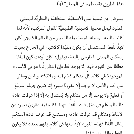
هذا الطريق فقد طمع في المحال” (4).
يعترض ابن تيمية على الأسبقيَّة المنطقيَّة والنظريَّة للمعنی
المفرد ليحل محلها الأسبقية الطبيعيَّة للقول المرکَّب، لأنَّه لما
كانت اللغة الوسيلة المستعملة للتعبير عن العالم الخارجي كان
لابدَّ للَّفظ المستعمل أن يكون مقيَّدًا كالأشياء في الخارج بحيث
ينعكس المعنى الخارجي باللغة، فيقول: “فإن أردت كون اللَّفظ
مطلقًا عن القيود فهذا لا يوجد قط فإن النظر إنَّما هو في الأسماء
الموجودة في كلام كلِّ متكلمٍ كلام الله وملائكته والجن وسائر
بني آدم والأمم، لا يوجد إلّا مقرونًا بغيره إمّا ضمن جملةٍ اسميَّةٍ
أو فعليةٍ ولا يوجد إلّا من متکلمٍ ولا يُستدل به إلّا إذا عرفت عادة
ذلك المتكلم في مثل ذلك اللَّفظ، فهنا لفظ مقیَّد مقرون بغيره من
الألفاظ ومتکلمٍ قد عرفت عادته ومستمع قد عرف عادة المتكلم
بذلك اللَّفظ فهذه القيود لابدَّ منها في كلامٍ يفهم معناه فلا يكون