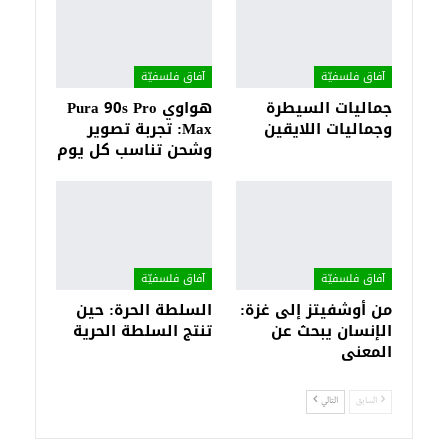
آفاق فلسفيّة‎
آفاق فلسفيّة‎
جماليات السيطرة
هواوي Pura 90s Pro
وجماليات اللايقين
Max: تجربة تصوير
وشحن تناسب كل يوم
آفاق فلسفيّة‎
آفاق فلسفيّة‎
من أوشفيتز إلى غزة:
السلطة الحرة: حين
الإنسان يبحث عن
تنتج السلطة الحرية
المعنى
السابق
التالي