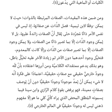
الكليات أو الماهية التي يدَّعون(1).
ومن ضمن هذه المقيدات، الصفات المرتبطة بالذوات؛ حيث لا
يمكن -وفقًا لابن تيمية- فصل الذَّات عن صفاتها، إذ ليس في
نفس الأمر ذاتًا مُجرَّدة حتّى يُقال أنَّ الصفات زائدةٌ عليها، بل لا
يُمكن وجود الذَّات إلّا بما تصير ذاتًا من الصفات، ولا يمكن وجود
الصفات إلّا بما تصير صفات من الذَّات وإلّا كانت كالمعدوم،
فتخيُّل وجود أحدهما دون الآخر ثم زيادة الآخر عليه تخيُّلٌ باطل،
وهو بذلك يدعم معتقداته الكلاميَّة ومن أبرزها اعتقاده بأنَّ للّه
وجودٌ خارجيٌّ حقيقي مع صفاتٍ حقيقيَّة، اعتمادًا على فكرة أنَّه
لا شيء يمكن أنْ يُعدَّ موجودًا وجودًا حقيقيًّا دون أنْ يُوصف
بصفاتٍ معينة، فهو يرفض بقوةٍ كلام الرَّازي وابن سينا فيما
يسمونه المُطلق المحض الذي يراه كأيِّ كلي ما هو إلّا مفهوم
ذهني ليس له وجودًا حقيقيًّا في العالم الخارجي (2).