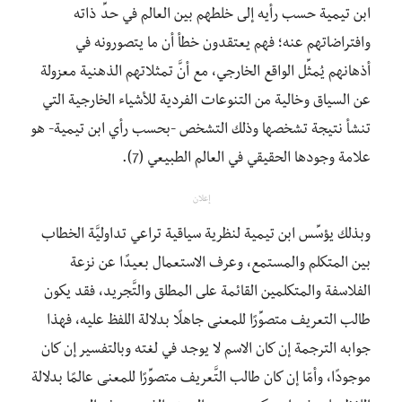
ابن تيمية حسب رأيه إلى خلطهم بين العالم في حدِّ ذاته
وافتراضاتهم عنه؛ فهم يعتقدون خطأ أن ما يتصورونه في
أذهانهم يُمثِّل الواقع الخارجي، مع أنَّ تمثلاتهم الذهنية معزولة
عن السياق وخالية من التنوعات الفردية للأشياء الخارجية التي
تنشأ نتيجة تشخصها وذلك التشخص -بحسب رأي ابن تيمية- هو
علامة وجودها الحقيقي في العالم الطبيعي (7).
إعلان
وبذلك يؤسِّس ابن تيمية لنظرية سياقية تراعي تداوليَّة الخطاب
بين المتكلم والمستمع، وعرف الاستعمال بعيدًا عن نزعة
الفلاسفة والمتكلمين القائمة على المطلق والتَّجريد، فقد يكون
طالب التعريف متصوِّرًا للمعنی جاهلًا بدلالة اللفظ عليه، فهذا
جوابه الترجمة إن كان الاسم لا يوجد في لغته وبالتفسير إن كان
موجودًا، وأمّا إن كان طالب التَّعريف متصوِّرًا للمعنی عالمًا بدلالة