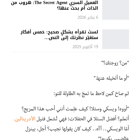
العميل السري The Secret Agent: هروب من
الذات أم بحث عنها؟
6 يناير 2026
لستَ تقرأه بشكلٍ صحيح: خمس أفكار
ستغيّر نظرتك إلى النص…
19 أكتوبر 2025
“من؟ زوجتك؟”
“أو ما أتخيله عنها.”
ثم صاح كمن لاحظ ما تعجّ به الطاولة للتو:
“أووه! ويسكي وستلا! كيف علِمت أنني أحب هذا المزيج؟
أتعلم؟ أفضل الستلا في الحفلات؛ فهي تُشعل فتيل
الأدرينالين.
أمّا الويسكي.. آآه.. كيف كان يقولها نجيب؟ أجل، بينزل
عالضمير يكويه!”