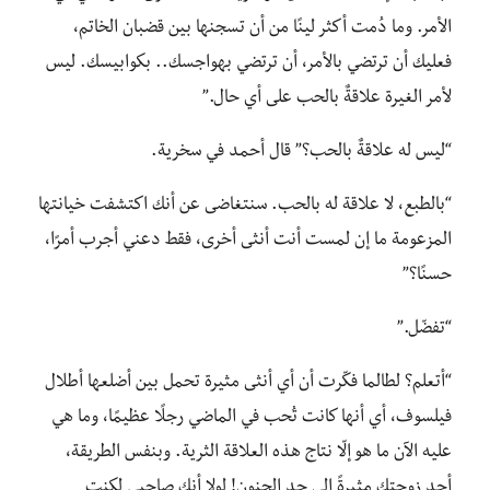
الأمر. وما دُمت أكثر لينًا من أن تسجنها بين قضبان الخاتم،
فعليك أن ترتضي بالأمر، أن ترتضي بهواجسك.. بكوابيسك. ليس
لأمر الغيرة علاقةٌ بالحب على أي حال.”
“ليس له علاقةٌ بالحب؟” قال أحمد في سخرية.
“بالطبع، لا علاقة له بالحب. سنتغاضى عن أنك اكتشفت خيانتها
المزعومة ما إن لمست أنت أنثى أخرى، فقط دعني أجرب أمرًا،
حسنًا؟”
“تفضّل.”
“أتعلم؟ لطالما فكّرت أن أي أنثى مثيرة تحمل بين أضلعها أطلال
فيلسوف، أي أنها كانت تُحب في الماضي رجلًا عظيمًا، وما هي
عليه الآن ما هو إلّا نتاج هذه العلاقة الثرية. وبنفس الطريقة،
أجد زوجتك مثيرةً إلى حد الجنون! لولا أنك صاحبي لكنت