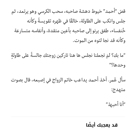
قصّ “أحمد” خيوط دهشة صاحبه، سحب الكرسي وهو يرتعد، ثم
جلس وانكب على الطاولة، خالقًا في ظهره تقويسةً وكأنه
خُنفساء، طفق يرنو إلى صاحبه بأعين متقدة، وأنفاسه متسارعة
وكأنه قد نجا لتوه من الموت.
“ما بك؟ لمَ تجعلنا نجلس ها هنا تاركين زوجتك جالسةً على طاولةٍ
وحدها؟”
سأل عُمر. أخذ أحمد يداعب خاتم الزواج في إصبعه، قال بصوت
متهدج:
“أنا أحبها.”
قد يعجبك أيضًا