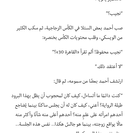
“نجيب؟”
صب أحمد بعض الستلا في الكأس الزجاجية، ثم سكب الكثير
من الويسكي، وقلب محتويات الكأس بخنصره:
“نجيب محفوظ! ألم تقرأ «القاهرة 30»؟”
“لا أعتقد ذلك.”
ارتشف أحمد بعضًا من سمومه، ثم قال:
“كنت دائمًا ما أتساءل، كيف كان لمحجوب أن يظل بهذا البرود
طيلة الرواية؟ أعني، كيف كان له أن يجلس ساكنًا بينما يُضاجع
أحدهم امرأته على علمٍ منه؟ أحدهم أعلى منه شأنًا وأكثر منه
مالًا يواقع زوجته، بينما هو جالسٌ هكذا.. نفس هذه الجلسة..