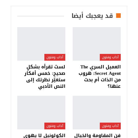
قد يعجبك أيضا
آداب وفنون
آداب وفنون
العميل السري The
لستَ تقرأه بشكلٍ
Secret Agent: هروب
صحيح: خمس أفكار
من الذات أم بحث
ستغيّر نظرتك إلى
عنها؟
النص الأدبي
آداب وفنون
آداب وفنون
فن المقاومة والخيال
الكولونيل لا يهوى