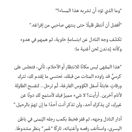
“وما الذي توّد أن تشربه هذا المساء؟”
“أفضل أن أنتظر قليلًا حتى ينتهي صاحبي من إفراغه.”
تكشّف وجه النادل عن ابتسامةٍ خاوية، ثم همهم في هدوء
وكأنه يُدندن لحن أغنية ما:
“هذا المقهى ليس مكانًا للانتظار أو الأحلام، تأتي، فتجلس على
كرسيٍّ قد راوده المئات من قبلك، تحتسي ما يُقدم لك، تترك
ورقاتٍ عابثةً أسفل الكؤوس الفارغة، ثُم ترحل.. لتفسح الطاولة
لأنام آخرين. أرأيت؟ لا شيء مميزٌ فيك لأستمع لك دونًا عن
غيرك، لن يذكرك أحد، ولن تذكر أنت أحدًا ما إن تهمّ بالرحيل.”
أدار النادل وجهه، ثم قفز فخبط بكعب رجله اليُمنى في باطن
اليسرى، واستأنف رقصه وأغنياته، تاركًا “عُمر” ينظر مشدوهًا.