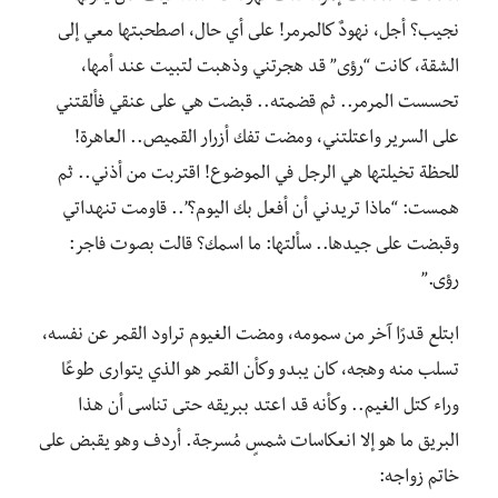
نجيب؟ أجل، نهودٌ كالمرمر! على أي حال، اصطحبتها معي إلى
الشقة، كانت “رؤى” قد هجرتني وذهبت لتبيت عند أمها،
تحسست المرمر.. ثم قضمته.. قبضت هي على عنقي فألقتني
على السرير واعتلتني، ومضت تفك أزرار القميص.. العاهرة!
للحظة تخيلتها هي الرجل في الموضوع! اقتربت من أذني.. ثم
همست: “ماذا تريدني أن أفعل بك اليوم؟”.. قاومت تنهداتي
وقبضت على جيدها.. سألتها: ما اسمك؟ قالت بصوت فاجر:
رؤى.”
ابتلع قدرًا آخر من سمومه، ومضت الغيوم تراود القمر عن نفسه،
تسلب منه وهجه، كان يبدو وكأن القمر هو الذي يتوارى طوعًا
وراء كتل الغيم.. وكأنه قد اعتد ببريقه حتى تناسى أن هذا
البريق ما هو إلا انعكاسات شمسٍ مُسرجة. أردف وهو يقبض على
خاتم زواجه: