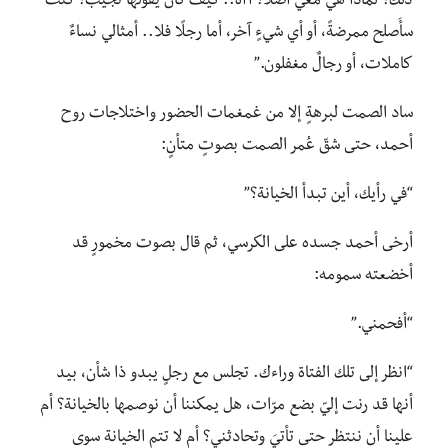
ذلك؟ لماذا هي معي أصلًا؟ آآه.. كيف كان يقولها نجيب؟ كنت
سأَصلح ممرضةً، أو أي شيءٍ آخر، أما رجلًا فلا.. أمثالي نساءٌ
كاملات، أو رجالٌ مغفلون.”
ساد الصمت لبرهةٍ إلا من غمغمات الحضور واختلاجات روح
أحمد، حتى شقّ عُمر الصمت بصوتٍ متأنٍ:
“في رأيك، أين تبدأ الخيانة؟”
أرخى أحمد جسده على الكرسي، ثم قال بصوت مخمورٍ قد
أخضعته سمومه:
“أفحمني.”
“انظر إلى تلك الفتاة وراءك. تجلس مع رجلٍ يبدو ذا شأن، بيد
أنها قد رنت إليّ بضع مرّات، هل يمكننا أن نوصمها بالخيانة؟ أم
علينا أن ننتظر حتى تأتيَ وتحادثني؟ أم لا تتم الخيانة سوى