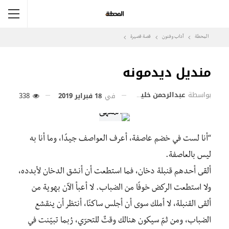
المحطة
آداب وفنون
قصة قصيرة
منديل ديدمونه
بواسطة
عبدالرحمن خليفة
في
18 فبراير 2019
338
“أنا لست في خضم عاصفة، أعرف العواصف جيدًا، وما أنا به
ليس بالعاصفة.
ألقى أحدهم قنبلة دخان، فما استطعت أن أنشق الدخان لأبدده،
ولا استطعت الركض خوفًا من الضباب. لا أعبأ الآن بهوية من
ألقى القنبلة، لا أملك سوى أن أجلس ساكنًا، أنتظر أن ينقشع
الضباب، ومن ثمّ سيكون هنالك وقتٌ للتحرّي، رُبما تبيّنت في