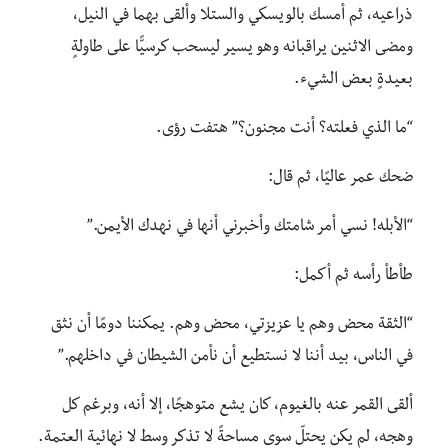
ذراعيه، ثم أمسك بالويسكي والستلا وألقى بهما في النيل،
ومضى الاثنين يراقبانه وهو يسير ليسحب كرسيًّا على طاولةٍ
بعيدةٍ بعض الشيء.
“ما الذي فعلته؟ أنت مجنون؟” هتفت رؤى.
ضحك عمر عاليًا، ثم قال:
“الأبله! نسي أمر شامتك وأخبرني أنها في نهدك الأيمن.”
طأطأ رأسه ثم أكمل:
“الثقة محض وهم يا عزيزتي، محض وهم. يمكننا دومًا أن نثق
في الناس، بيد أننا لا نستطيع أن نأمن الشيطان في داخلهم.”
ألقى القمر عنه بالغيوم، كان يشع متوهجًا، إلا أنه، وبرغم كل
وهجه، لم يكن يحتلّ سوى مساحةً لا تذكر وسط لا نهائية العتمة.