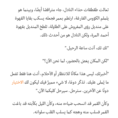
تعالت طقطقات حذاء النادل، جاء متراقصًا أيضًا، وبينما هو
يلملم الكؤوس الفارغة، ارتطم بعمر فجعله يسكب بقايا القهوة
على منديل رؤى المفروش على الطاولة، تلطخ المنديل بقهوة
أحمد المرة، ولكن النادل هو من أحدث ذلك.
“تك تك، آنت ساعة الرحيل.”
“لكن المكان يغصّ بالحضور، لما نحن الآن؟”
“أخبرتك، ليس هذا مكانًا للانتظار أو الأحلام، أنت هنا فقط تفعل
ما يُملى عليك. تذكّر دومًا، لا شيء مميزٌ فيك ليكون لك
الاختيار
دونًا عن الآخرين. سترحل. سيرحل كليكما الآن.”
وكأن القمر قد انسحب ضياءه منه، وكأن الليل بكآبته قد باغت
القمر فسلب منه وهجه كما يسلب القلب سلوانه.