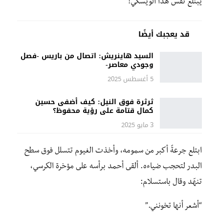
يبتلع نفس هذا الويسكي!”
قد يعجبك أيضًا
السيد هاينريش: اتصال من باريس -فصل
وجودي معاصر-
5 أغسطس 2025
ثرثرة فوق النيل: كيف أضفى حسين
كمال قتامة على رؤية محفوظ؟
3 مايو 2025
ابتلع جرعةً أكبر من سمومه، وأخذت الغيوم تتسلل فوق سطح
البدر لتحجب ضياءه. ألقى أحمد برأسه على مؤخرة الكرسي،
تنهّد وقال باستسلام:
“أشعر أنها تخونني.”