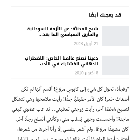
قد يعجبك أيضًا
شبح المدنيَّة: عن الأزمة السودانية
والمأزق السياسيّ الما بعد…
21 أبريل 2023
دعينا نصنع عالمنا الخاص: الاضطراب
الذهاني المُشترك في الأدب…
8 أكتوبر 2020
“وفجأة، تحوّل كل شيءٍ إلى كابوسٍ مروّع! أقسم أنها لم تكن
أضغاث خمر! كان الأمر حقيقيًّا جدًّا! رأيت ملامحها وهي تتشكل
لتصبح شخصًا آخر، رأيت زوجتي تعتليني.. تداعب عضوي كبغي
ماجنة! وأحسست وجهي يُسلب مني، وكأنني أنسلخ رجلًا آخر.
كان مشهدًا مروّعًا. ولم أشعر بنفسي إلّا وأنا أجرها من شعرها،
أهتف: أيتها العاهرة! أنتِ طالق! ثم وضعت بين المرمر الذابل