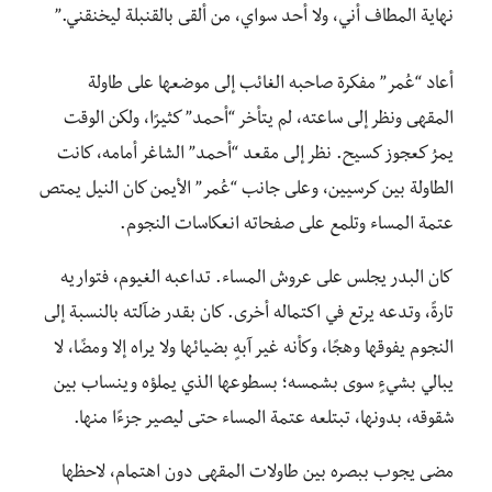
نهاية المطاف أني، ولا أحد سواي، من ألقى بالقنبلة ليخنقني.”
أعاد “عُمر” مفكرة صاحبه الغائب إلى موضعها على طاولة
المقهى ونظر إلى ساعته، لم يتأخر “أحمد” كثيرًا، ولكن الوقت
يمرُ كعجوز كسيح. نظر إلى مقعد “أحمد” الشاغر أمامه، كانت
الطاولة بين كرسيين، وعلى جانب “عُمر” الأيمن كان النيل يمتص
عتمة المساء وتلمع على صفحاته انعكاسات النجوم.
كان البدر يجلس على عروش المساء. تداعبه الغيوم، فتواريه
تارةً، وتدعه يرتع في اكتماله أخرى. كان بقدر ضآلته بالنسبة إلى
النجوم يفوقها وهجًا، وكأنه غير آبهٍ بضيائها ولا يراه إلا ومضًا، لا
يبالي بشيءٍ سوى بشمسه؛ بسطوعها الذي يملؤه وينساب بين
شقوقه، بدونها، تبتلعه عتمة المساء حتى ليصير جزءًا منها.
مضى يجوب ببصره بين طاولات المقهى دون اهتمام، لاحظها