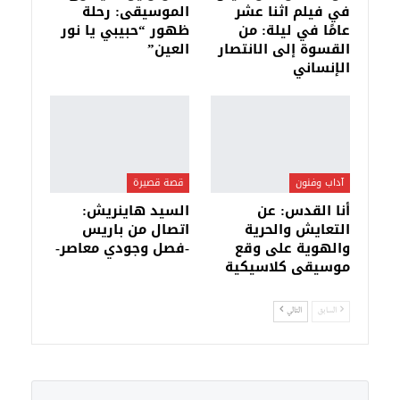
في فيلم اثنا عشر
الموسيقى: رحلة
عامًا في ليلة: من
ظهور “حبيبي يا نور
القسوة إلى الانتصار
العين”
الإنساني
آداب وفنون
قصة قصيرة
أنا القدس: عن
السيد هاينريش:
التعايش والحرية
اتصال من باريس
والهوية على وقع
-فصل وجودي معاصر-
موسيقى كلاسيكية
السابق
التالي