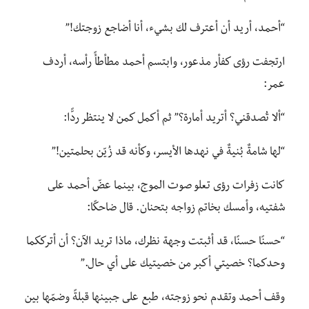
“أحمد، أريد أن أعترف لك بشيء، أنا أضاجع زوجتك!”
ارتجفت رؤى كفأر مذعور، وابتسم أحمد مطأطأً رأسه، أردف
عمر:
“ألا تُصدقني؟ أتريد أمارة؟” ثم أكمل كمن لا ينتظر ردًّا:
“لها شامةٌ بُنيةٌ في نهدها الأيسر، وكأنه قد زُيّن بحلمتين!”
كانت زفرات رؤى تعلو صوت الموج، بينما عضّ أحمد على
شفتيه، وأمسك بخاتم زواجه بتحنان. قال ضاحكًا:
“حسنًا حسنًا، قد أثبتت وجهة نظرك، ماذا تريد الآن؟ أن أترككما
وحدكما؟ خصيتي أكبر من خصيتيك على أي حال.”
وقف أحمد وتقدم نحو زوجته، طبع على جبينها قبلةً وضمّها بين