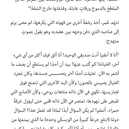
الملطخ بالدموع ورقاتٍ عابثة، وقذفتها خارج الشقة!”
تنهّد عُمر، أخذ رشفةً أخرى من قهوته التي يكرهها، ثم مضى يرنو
إلى صاحبه الذي دفن وجهه بين عضديه وهو يقول بصوتٍ
متهدج:
“أنا لا أعلم! أنتَ صديقي الوحيد! أنا أثق فيك أكثر من أي شيءٍ
آخر، الخيانة! كم كُتب عنها! بيد أن أحدًا لم يستطع أن يصف ما
أشعر به الآن. تخيلت أحدًا آخر يتحسسس جسدها، وكان مُجرد
الخيال يصيبني بالجنون! وكأن اليد الأخرى التي تتغنج فوق
تضاريسها، تكوي في الآن ذاته متاهات روحي، وكأن الأصابع التي
تقبض على نهودها، تعتصر في الآن ذاته قلبي حتى ليؤول خرقةً
حمراء. أتعلم؟ لم يكن السؤال أبدًا لماذا قد تفعل هذا؟ السؤال
دومًا (ابتلع جرعةً كبيرةً من الويسكي وحده) ما الذي يمنعها من