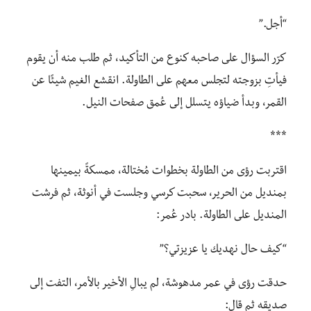
“أجل.”
كرّر السؤال على صاحبه كنوع من التأكيد، ثم طلب منه أن يقوم
فيأتِ بزوجته لتجلس معهم على الطاولة. انقشع الغيم شيئًا عن
القمر، وبدأ ضياؤه يتسلل إلى عُمق صفحات النيل.
***
اقتربت رؤى من الطاولة بخطوات مُختالة، ممسكةً بيمينها
بمنديل من الحرير، سحبت كرسي وجلست في أنوثة، ثم فرشت
المنديل على الطاولة. بادر عُمر:
“كيف حال نهديك يا عزيزتي؟”
حدقت رؤى في عمر مدهوشة، لم يبالِ الأخير بالأمر، التفت إلى
صديقه ثم قال: