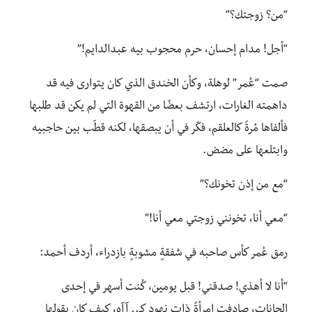
“من؟ زوجتك؟”
“أجل! مدام إحسان، حرم محجوب بيه عبدالدايم!”
صمت “عُمر” لوهلة، وكأن الخندق الذي كان يتوارى فيه قد
داهمته الغارات، ارتشف بعضًا من القهوة التي لم يكن قد طلبها
فألفاها مُرةً كالعلقم، فكّر في أن يبصقها، لكنه قطّب بين حاجبيه
وابتلعها على مضض.
“مع من إذن تخونك؟”
“معي أنا، تخونني زوجتي معي أنا!”
رمق عُمر كأس صاحبه في شفقةٍ مشوبةٍ بازدراء، أردف أحمد:
“أنا لا أهذي! صدقني! قبل يومين، كُنت أسهر في إحدى
الحانات، صادفت إمرأةً ذات نهود كـ.. آآه، كيف كان يقولها