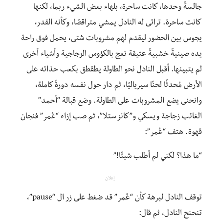
جالسةً وحدها، كانت ساحرة، بلهاء بعض الشيء ربما، لكنها
كانت ساحرة. ترائى له النادل يمشي متراقصًا، وكأنه القدر،
يجوس بين الحضور ليقدم لهم مشروبات شتى، يحمل فوق راحة
يده صينيةً خشبيةً عتيقة تعج بالكؤوس الزجاجية وأشياء أخرى
لم يتبينها. أقبل النادل نحو الطاولة يطقطق بكعب حذائه على
الأرض مُحدثًا لحنًا سيرياليًا، ثم دار حول نفسه دورةً كاملة،
وانحنى يضع المشروبات على الطاولة. وضع قبالة “أحمد”
الغائب زجاجة ويسكي و”كانز ستلا”، ثم صب إزاء “عُمر” فنجان
قهوة. هتف “عُمر”:
“ما هذا؟ لكني لم أطلب شيئًا!”
إعلان
توقف النادل لبرهة كأن “عُمر” قد ضغط على زر ال “pause”،
تنحنح النادل، ثم قال: