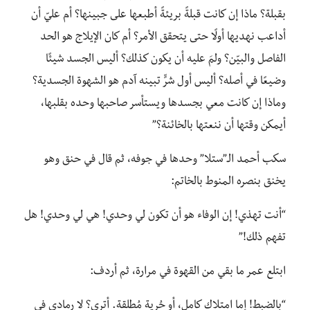
بقبلة؟ ماذا إن كانت قبلةً بريئةً أطبعها على جبينها؟ أم عليّ أن
أداعب نهديها أولًا حتى يتحقق الأمر؟ أم كان الإيلاج هو الحد
الفاصل والبيّن؟ ولمَ عليه أن يكون كذلك؟ أليس الجسد شيئًا
وضيعًا في أصله؟ أليس أول شرٍّ تبينه آدم هو الشهوة الجسدية؟
وماذا إن كانت معي بجسدها ويستأسر صاحبها وحده بقلبها،
أيمكن وقتها أن ننعتها بالخائنة؟”
سكب أحمد الـ”ستلا” وحدها في جوفه، ثم قال في حنق وهو
يخنق بنصره المنوط بالخاتم:
“أنت تهذي! إن الوفاء هو أن تكون لي وحدي! هي لي وحدي! هل
تفهم ذلك!”
ابتلع عمر ما بقي من القهوة في مرارة، ثم أردف:
“بالضبط! إما امتلاك كامل، أو حُرية مُطلقة. أترى؟ لا رمادي في