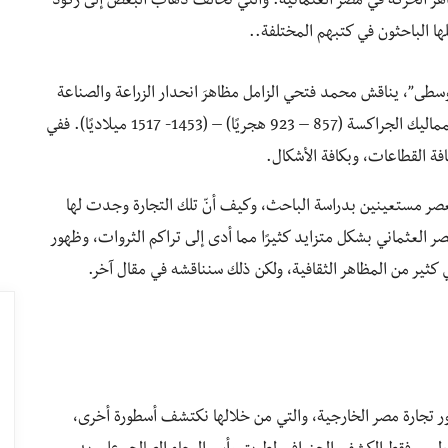
 الحركة في مصر العثمانية. والتي تخالف ذهاب البعض إلى ركود
ا الباحثون في كتبهم المختلفة..
وسطى”، يناقش محمد فتحي الزامل مظاهرَ انحدار الزراعة والصناعة
والحرف المختلفة والتجارة والأزمات النقدية، في عهد المماليك الجراكسة (857 – 923 هجريًا) – (1453- 1517 ميلاديًا). ففي
ة القطاعات، وبكافة الأشكال.
عصر مستعينين بدراسة الباحث، وكيف أنّ تلك التجارة وجدت لها
العثماني بشكل متزايد كثيرًا مما أدى إلى تراكم الثروات، وظهور
كثير من المظاهر الثقافية، ولكن ذلك سنناقشه في مقال آخر.
 تجارة مصر الخارجية، والتي من خلالها نكتشف أسطورة أخرى،