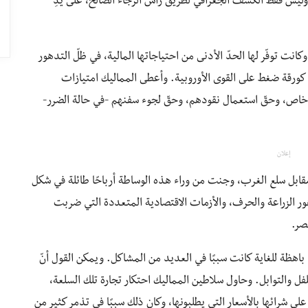
ة، وليس فقط الكشف الجغرافي لطريق رأس الرجاء الصالح، على يدِ
نت توفّر لها الحدّ الأدنى من احتياجاتها المالية، في ظلّ التدهور
كورقة ضغط على القوى الأوروبية. وأعطى المماليك امتيازات
ق خاص، وحقّ استعمال نقودهم، وحقّ لجوء سفنهم -في حالة الضرر-
إعلان
ابل سلع الغرب، وجنت من وراء هذه الوساطة أرباحًا طائلة في شكل
ر الزراعة والحرف، والأزمات الاقتصادية المتعددة التي ضربت
صر.
باهظة للغاية كانت سببًا في العديد من المشاكل. ويمكن القول أنّ
لفل والتوابل. وحاول سلاطين المماليك احتكار تجارة تلك السلعة،
لى شرائها بالأسعار التي يطلبونها، وكان ذلك سببًا في تذمر كثير من