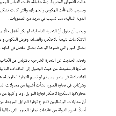
عانت الأسواق المصرية أزمة حقيقة، فقلّت التوابل المعر
وبسبب ذلك قلّت المكوس والجمارك، والتي كانت تشكّل ال
الدولة المالية، مما تسبب في مزيد من الصعوبات.
ويجب أن نقول أنّ التجارة الداخلية، لم تكن أفضل حالً
الانتكاسات نتيجةً للاحتكار، والفساد، وفرض المكوس والض
بشكل كبير والتي فسّرها الباحث بشكل مفصل في كتابه.
ونختم الحديث عن التجارة الخارجية باقتباس من الكتاب:
ضالّتها المنشودة، من حيث الوصول إلى العائدات المالية 
الاقتصادية في مصر. ومن ثمّ لم تسلم التجارة الخارجية
وشركائها في تجارة العبور، نشأت أغلبها من محاولات السل
محاولاتها المتكرّرة لاحتكار تجارة التوابل، وما واكبها م
أنّ محاولات البرتغاليين لانتزاع تجارة التوابل المربحة م
أصلاً، فحرم الدولة من عائدات تجارة العبور، التي طالما أ