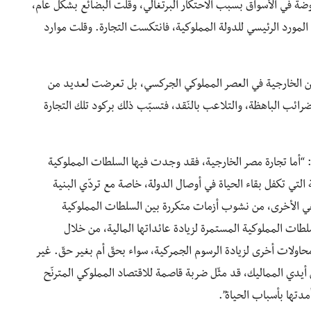
وضة في الأسواق بسبب الاحتكار البرتغالي، وقلّت البضائع بشكل عام،
مورد الرئيسي للدولة المملوكية، فانتكست التجارة. وقلت موارد
ا من الخارجية في العصر المملوكي الجركسي، بل تعرضت لعديد من
رائب الباهظة، والتلاعب بالنّقد، فتسبّب ذلك بركود تلك التجارة
 “أما تجارة مصر الخارجية، فقد وجدت فيها السلطات المملوكية
التي تكفل بقاء الحياة في أوصال الدولة، خاصة مع تردّي البنية
، هي الأخرى، من نشوب أزمات متكررة بين السلطات المملوكية
طات المملوكية المستمرة لزيادة عائداتها المالية، من خلال
ن محاولات أخرى لزيادة الرسوم الجمركية، سواء بحقّ أم بغير حقّ. غير
ن أيدي المماليك، قد مثّل ضربة قاصمة للاقتصاد المملوكي المترنّح
مدتها بأسباب الحياة”.