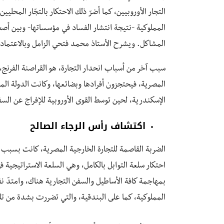
التجار الأوروبيين، كما أضرّ ذلك الاحتكار بالتجّار المح
المملوكية -نتيجة انتشار الفساد في مؤسساتها- وبين أ
المشاكل. ويشرح الأستاذ محمد فتحي الزامل وبالاعتماد عل
سبب آخر من أسباب انحدار التجارة، هو القراصنة الفرنج، 
المصرية، فيحتجزون أفرادها وبضائعها، وكانت الدولة المم
الإسكندرية، لحين توسط القوى الأوروبية للإفراج عن الس
اكتشاف رأس الرجاء الصالح
الضربة القاصمة للتجارة الخارجية المصرية، كانت بسبب ا
احتكار سلعة التوابل بالكامل، وهي السلعة الاستراتيجية في
بمهاجمة كافة الأساطيل والسفن التجارية هناك، وامتدّ ن
المملوكية، كما على البندقية، والتي تضررت بشدة من تلك