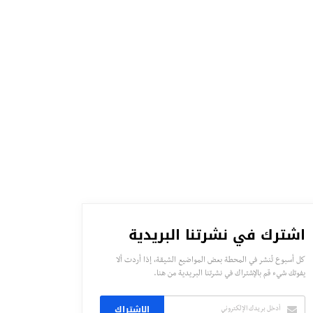
اشترك في نشرتنا البريدية
كل أسبوع تُنشر في المحطة بعض المواضيع الشيقة، إذا أردت ألا
يفوتك شيء قم بالإشتراك في نشرتنا البريدية من هنا.
الاشتراك