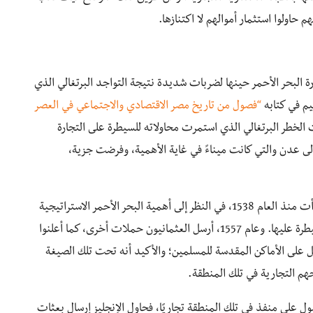
 حاولوا استثمار أموالهم لا اكتنازها.
ية بغزو مصر عام 1517، تعرضت تجارة البحر الأحمر حينها لضربات شديدة نتيجة التواجد البرتغالي الذي
يم في كتابه
“فصول من تاريخ مصر الاقتصادي والاجتماعي في العصر
 الخطر البرتغالي الذي استمرت محاولاته للسيطرة على التجارة
إلى عدن والتي كانت ميناءً في غاية الأهمية، وفرضت جزية،
ويخبرنا الدكتور عبد الرحمن، عن أن الدولة العثمانية بدأت منذ العام 1538، في النظر إلى أهمية البحر الأحمر الاستراتيجية
للتجارة، وكانت أول خطوة هي إرسال حملة إلى عدن للسيطرة عليها. وعام 1557، أرسل العثمانيون حملات أخرى، كما أعلنوا
 على الأماكن المقدسة للمسلمين؛ والأكيد أنه تحت تلك الصيغة
حهم التجارية في تلك المنطقة.
 على منفذ في تلك المنطقة تجاريًا، فحاول الإنجليز إرسال بعثات