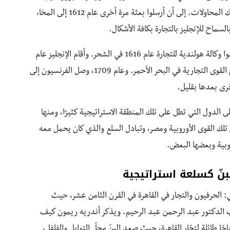
لإقامة علاقات تجارية عام 1609 و1610، ولكن فشلت تلك المحاولات. إلى أن أرسلوا بعثة مرة أخرى عام 1612 إلى المخا،
سماح للإنجليز بالتجارة بكافة الأشكال.
كما وصلت بعثة هولندية أيضًا إلى عدن عام 1614، وأقاموا وكالة هولندية للتجارة عام 1616 في الشحر. وأقام الإنجليز عام
1618 وكالة تجارية بالمخا، وتحولوا بعد ذلك إلى أحد أهم القوى التجارية في البحر الأحمر. وعام 1709، وصل الفرنسيون إلى
أخرى بعدها بقليل.
ى الدول التي تطل على تلك المنطقة الاستراتيجية كثيرًا، ومنها
 تلك القوى الأوروبية ومصر، وتبادل السلع والذي كان يحمل معه
روبية وبعضها البعض.
لبنّ كسلعة استراتيجية
 الحرفيون والتجار في القاهرة في القرن الثامن عشر، حيث
 الدكتور عبد الرحمن عبد الرحيم. ويذكر أندريه ريمون كيف
ًا طائلة لتجّار القاهرة، حيث صعد البنّ محلّ التوابل والفلفل،