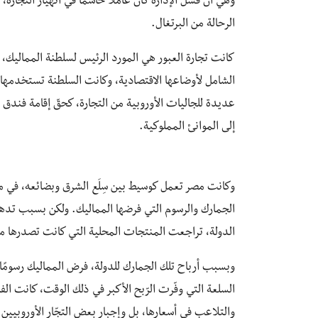
وهي أنّ فشل الإدارة كان عاملاً حاسمًا في انهيار التجار
الرحالة من البرتغال.
كانت تجارة العبور هي المورد الرئيس لسلطنة المماليك، وكا
الشامل لأوضاعها الاقتصادية، وكانت السلطنة تستخدمها 
عديدة للجاليات الأوروبية من التجارة، كحقّ إقامة فند
إلى الموانئ المملوكية.
وكانت مصر تعمل كوسيط بين سِلَع الشرق وبضائعه، في مق
الجمارك والرسوم التي فرضها المماليك. ولكن بسبب تدهو
الدولة، تراجعت المنتجات المحلية التي كانت تصدرها م
وبسبب أرباح تلك الجمارك للدولة، فرض المماليك رسومًا 
السلعة التي وفّرت الرّبح الأكبر في ذلك الوقت، كانت الف
والتلاعب في أسعارها، بل وإجبار بعض التجّار الأوروبيين ع