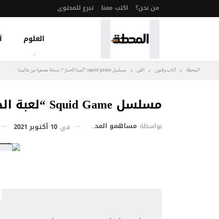
من نحن؟
اكتب معنا
تبرع للمحتوى
العلوم
آ
المحطة
آداب وفنون
الفن
مسلسل squid game “لعبة الحبار”: نسخة مصغرة من عالمنا
مسلسل Squid Game “لعبة الحبار”: نسخة مصغرة من عالمنا
بواسطة
مساهمو المحطة
في
10 أكتوبر 2021