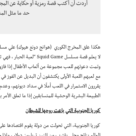
أردت أن أكتب قصة رمزية أو حكاية عن المج
حد ما مثل المن
هكذا علق المخرج الكوري (هوانج دونغ هيوك) علي مسلس
لا يعلم قصة مسلسل id Game
وتمت دعوتهم للعب مجموعة من ألعاب الأطفال إذا فازو
مع لعبهم اللعبة الأولى يكتشفون أن البديل عن الفوز في ا
يقررون الاستمرار في اللعب أملًا في سداد ديونهم، وعد
الطبيعة البشرية الوحشية للمتسابقين إذا ما تعلق الأمر 
كوريا الجنوبية التي باعت روحها للشيطان
كوريا الجنوبية، التي تحولت من دولة يقوم اقتصادها على
العالم بناتج محلي يقترب من اثنين تريليون دولار ، ماذا