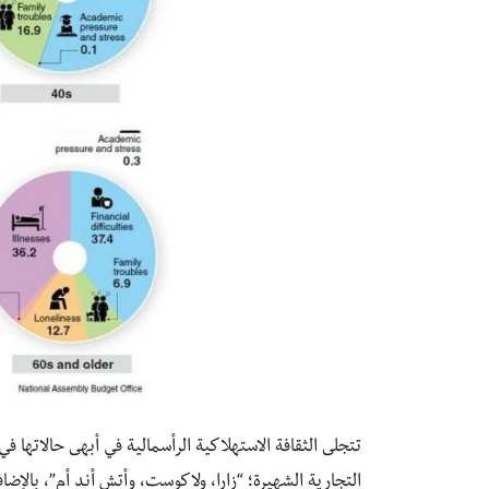
تتجلى الثقافة الاستهلاكية الرأسمالية في أبهى حالاتها
التجارية الشهيرة؛ “زارا، ولاكوست، وأتش أند أم”، بال