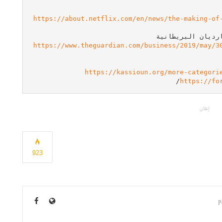
https://about.netflix.com/en/news/the-making-of
ارديان البريطانية
https://www.theguardian.com/business/2019/may/3
https://kassioun.org/more-categori
/
https://fo
إعلان
923