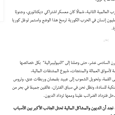
العالمية الثانية، شمالًا كان معسكر اشتراكي ديكتاتوري، وجنوبًا
سكر رأسمالي ديكتاتوري أيضًا، وبعد موت حوالي 1.2مليون إنسان في الحرب الكورية ترسخ هذا الوضع واستمر توغل كوريا
ة.
إعلان
ن السادس عشر، حتى وصلنا إلى “النيوليبرالية” بكل خصائصها
مة لأسواق العمالة والمنتجات، شيوع المشتقات المالية،
 على القمة، وتحويل الشعوب إلى عبيد بقمصان وربطات عنق، وتروس
كية للسادة، ونظل نحن في سباق الفئران، عالقين جميعًا في بحر من
دخل فتزداد الضرائب علينا ومعها تزداد الديون.
نجد أن الديون والمشاكل المالية تحتل الجانب الأكبر بين الأسباب