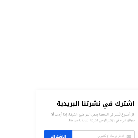
اشترك في نشرتنا البريدية
كل أسبوع تُنشر في المحطة بعض المواضيع الشيقة، إذا أردت ألا
يفوتك شيء قم بالإشتراك في نشرتنا البريدية من هنا.
الاشتراك