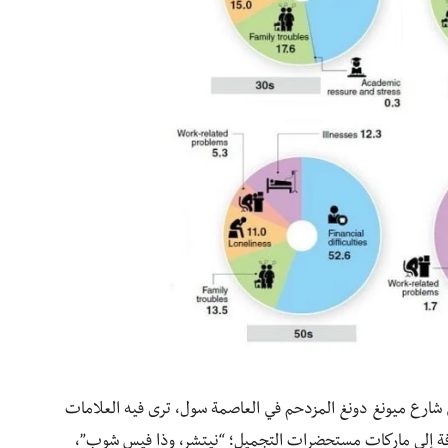
 في شارع ميونغ دونغ المزدحم في العاصمة سول، ترى فيه العلامات
إضافة إلى ماركات مستحضرات التجميل؛ “نيتشر، وذا فيس شوب”،