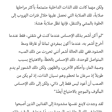
ولكن مهما
كانت
تلك الذات الداخلية
متمتعةً بأكثر مراحلها
صلابة
ً،
تلك الصلابة التي
نحصل عليها
خلال فترات
الهروب إلى
الخلوة بالمشي والتنقل
،
فإنها تظل صلابة
هشة:
“لم
أكن
أشعر بذلك الإحساس عندما كنت في شقتي، فقط عندما
أخرج أشعر به، عندما أكون بمفردي تمامًا أو غارقة وسط
الحشود
.
ففي تلك الحالة أشعر أنني تحررت من ذلك العبء
المتواصل للوحدة، ذلك الإحساس بالخطأ، والاهتياج بسبب
وصمة العار
،
وأحكام الآخرين
،
والظهور
.
ولكن ذلك الشعور لم يدم
طويلاً إذ سرعان ما تحطم وهم نسيان الذات، إذ لم يكن من
الصعب أن أعود ليس فقط إلى ذاتي
،
ولكن إلى ذلك الإحساس
المألوف والموجع بالاحتياج أيضًا.”
لقد وجدت لاينغ نفسها مشدودة إلى الفنانين الذين أصبحوا