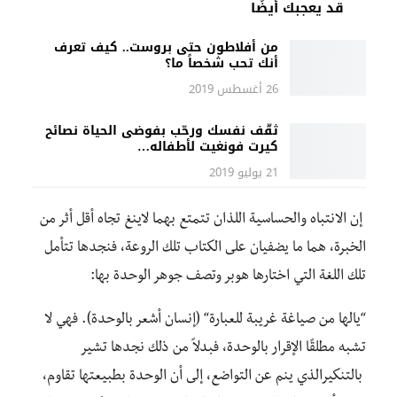
قد يعجبك أيضًا
من أفلاطون حتى بروست.. كيف تعرف
أنك تحب شخصاً ما؟
26 أغسطس 2019
ثقّف نفسك ورحّب بفوضى الحياة نصائح
كيرت فونغيت لأطفاله…
21 يوليو 2019
إن الانتباه والحساسية اللذان تتمتع بهما لاينغ تجاه أقل أثر من
الخبرة، هما ما يضفيان على الكتاب تلك الروعة، فنجدها تتأمل
تلك اللغة التي اختارها هوبر وتصف جوهر الوحدة بها:
“
يالها من
صياغة غريبة للعبارة
“
(
إنسان أشعر بالوحدة
)
.
فهي لا
تشبه مطلقًا الإقرار بالوحدة، فبدلاً من ذلك نجدها تشير
بالتنكير
الذي ينم عن التواضع، إلى أن الوحدة بطبيعتها تقاوم،