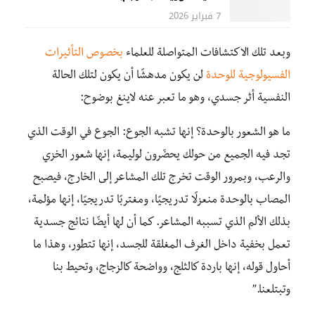
7 فبراير 2026
وبعد تلك الاكتشافات المتواصلة للعلماء
بخصوص التأثيرات
الفسيولوجية للوحدة
لن يكون مدهشًا أن يكون لتلك الحالة
النفسية أثر جسدي، وهو ما تعبر عنه لاينغ بوضوح:
ما هو الشعور بالوحدة؟ إنها تشبه الجوع: الجوع في الوقت الذي
تجد فيه الجميع من حولك يحضّرون لوليمة، إنها شعور الخزي
والرعب، وبمرور الوقت تخرج تلك المشاعر إلى الخارج، فيصبح
المصاب بالوحدة منعزلًا تدريجيًا، ومغتربًا تدريجيًا، إنها مؤلمة،
بذلك الألم الذي تسببه المشاعر
.
كما أن لها
أيضًا نتائج جسدية
تعمل بخفية
داخل
الغرف المغلقة للجسد، إنها تتطور، وهذا ما
أحاول قوله، إنها باردة كالثلج
،
وواضحة كالزجاج
،
وتحيط بنا
وتبتلعنا.”