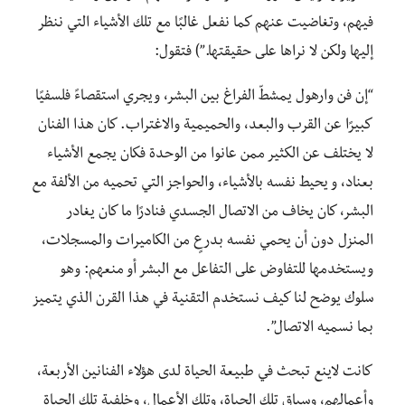
فيهم، وتغاضيت عنهم كما نفعل غالبًا مع تلك الأشياء التي ننظر
إليها ولكن لا نراها على حقيقتها.”)
فتقول:
“إن فن وارهول يمشطّ الفراغ بين البشر، ويجري استقصاءً فلسفيًا
كبيرًا عن القرب والبعد، والحميمية والاغتراب
. كان هذا الفنان
لا يختلف عن الكثير ممن عانوا من الوحدة فكان يجمع الأشياء
بعناد،
و
يحيط نفسه بالأشياء
،
والحواجز التي تحميه من الألفة مع
البشر، كان يخاف من الاتصال الجسدي فنادرًا ما كان يغادر
المنزل دون أن يحمي نفسه بدرعٍ من الكاميرات والمسجلات،
ويستخدمها للتفاوض على التفاعل مع البشر أو منعهم: وهو
سلوك يوضح لنا كيف نستخدم التقنية في هذا القرن الذي يتميز
بما نسميه الاتصال”
.
كانت لاينع تبحث في طبيعة الحياة لدى هؤلاء الفنانين الأربعة
،
وأعمالهم
،
وسياق تلك الحياة
،
وتلك الأعمال
،
وخلفية تلك الحياة