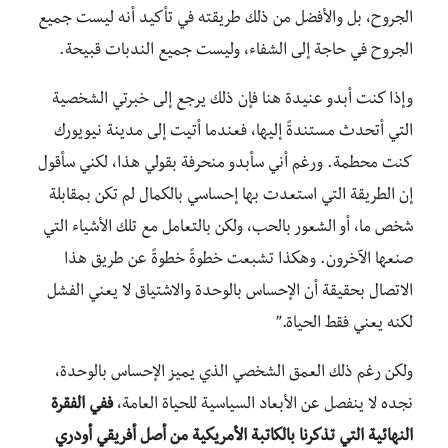
الجروح، بل والأفضل من ذلك طريقته في تأكيد أنه ليست جميع
الجروح في حاجة إلى الشفاء، وليست جميع الندبات قبيحة.
وإذا كنت أبدو عنيدة هنا فإن ذلك يرجع إلى خبرتي الشخصية
التي أتحدث مستندةً إليها، فعندما أتيت إلى مدينة نيويورك
كنت محطمة
.
ورغم أني سأبدو منحرفة
بقولي هذا،
لكني سأ
قول
إن الطريقة التي استعدت بها إحساسي بالكمال لم تكن بمقابلة
شخص ما
،
أو الشعور بالحب
،
ولكن بالتعامل مع تلك الأشياء التي
صنعها الآخرون
.
وهكذا تشبعت خطوةً خطوةً عن طريق هذا
الاتصال بحقيقة أن الإحساس بالوحدة والاشتياق لا يعني الفشل
لكنه يعني فقط الحياة.”
ولكن رغم ذلك العمق الشخصي الذي يميز الإحساس بالوحدة
،
نجده لا ينفصل عن الأبعاد السياسية للحياة العامة،
ففي الفقرة
النهائية التي تذكرنا بالكاتبة الأمريكية من أصل أفريقي أودري