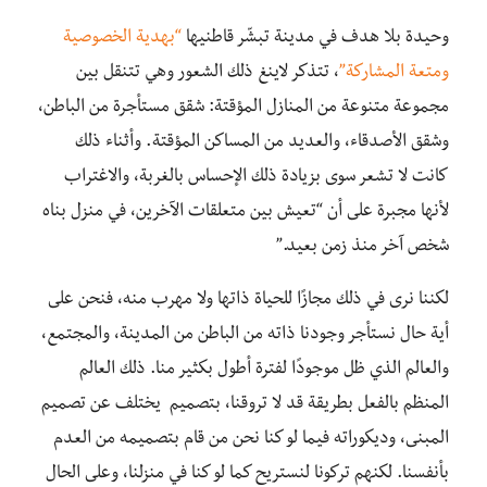
وحيدة بلا هدف في مدينة تبشّر قاطنيها
“بهدية الخصوصية
ومتعة المشاركة”
، تتذكر لاينغ ذلك الشعور وهي تتنقل بين
مجموعة متنوعة من المنازل المؤقتة: شقق مستأجرة من الباطن،
وشقق الأصدقاء، والعديد من المساكن المؤقتة
.
وأثناء ذلك
كانت
لا تشعر سوى بزيادة ذلك الإحساس بالغربة
،
والاغتراب
لأنها مجبرة على أن “تعيش بين متعلقات الآخرين، في منزل بناه
شخص آخر منذ زمن بعيد.”
لكننا نرى في ذلك مجازًا للحياة ذاتها ولا مهرب منه، فنحن على
أية حال نستأجر وجودنا ذاته من الباطن من المدينة
،
والمجتمع
،
والعالم الذي ظل موجودًا لفترة أطول بكثير منا
.
ذلك العالم
المنظم بالفعل بطريقة قد لا تروقنا، بتصميم يختلف عن تصميم
المبنى
،
وديكوراته
فيما لو
كنا نحن من قام بتصميمه من العدم
بأنفسنا
.
لكنهم تركونا لنستريح كما لو كنا في منزلنا
، و
على الحال