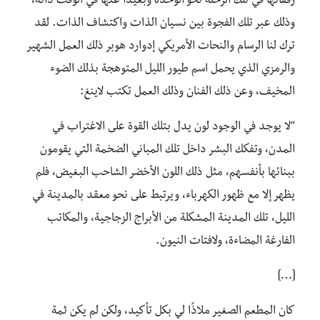
رفقائها في تلك الرحلة نحو الوحدة وبعيدًا عنها في الوقت ذاته،
وذلك عبر تلك الفجوة بين نسيان الذات واكتشاف الذات
.
لقد
ترك لنا الرسام والنحات الأمريكي إدوارد هوبر ذلك العمل الشهير
والرمزي الذي يحمل اسم
طيور الليل
المتوهجة بذلك الضوء
المخيف، وعن ذلك الفنان وذلك العمل تكتب لاينغ:
“لا يوجد في الوجود لون يدل بتلك القوة على الاغتراب في
المدن
،
وتفكك البشر داخل تلك المباني الضخمة التي يقومون
ببنائها
بأنفسهم،
مثل ذلك اللون الأخضر الشاحب البغيض، فلم
يظهر إلا مع ظهور الكهرباء، ويرتبط على نحو معقد بالمدينة في
الليل، تلك المدينة المشكلة من الأبراج الزجاجية
،
والمكاتب
الفارغة المضاءة
،
ولافتات النيون.
[…]
كان المطعم الصغير ملاذًا لي بكل تأكيد، ولكن لم يكن ثمة