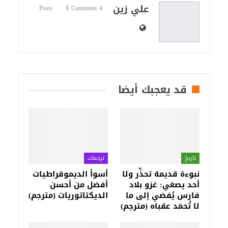
علي زين
0 Comments
4 Posts
قد يعجبك أيضا
تاريخ
ترجمات
نبوءة قديمة تحذِّر ولا
أسوأ الديموقراطيات
أحد يصغي: غزو بلاد
أفضل من أحسن
فارس يُفضي إلى ما
الديكتاتوريات (مترجم)
لا تُحمَد عقباه (مترجم)