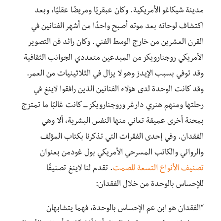
مدينة شيكاغو الأمريكية
.
وكان عبقريًا ومريضًا عقليًا، وبعد
اكتشاف لوحاته بعد موته أصبح واحدًا من أشهر الفنانين في
القرن العشرين من خارج الوسط الفني
.
وكان رائد فن التصوير
الأمريكي روجنارويكز من المبدعين متعددي الجوانب الثقافية
وقد توفي بسبب الإيدز وهو لا يزال في الثلاثينيات من العمر
.
و
قد
كانت الوحدة لدى هؤلاء الفنانين الذين رافقوا لاينغ في
رحلتها ومنهم هنري دارغر وروجنارويكز ــــ كانت غالبًا ما تمتزج
بمحنة أخرى عميقة تعاني منها النفس البشرية، ألا وهي
الفقدان. وفي إحدى الفقرات التي تذكرنا بكتاب المؤلف
والروائي والكاتب المسرحي الأمريكي بول غودمن بعنوان
تصنيف الأنواع التسعة للصمت
.
تقدم لنا لاينغ تصنيفًا
للإحساس بالوحدة من خلال الفقدان:
“الفقدان
هو
ابن عم الإحساس بالوحدة، فهما يتشابهان