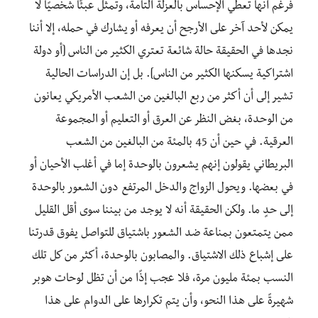
فرغم أنها تعطي الإحساس بالعزلة التامة، وتمثل عبئًا شخصيًا لا
يمكن لأحد آخر على الأرجح أن يعرفه أو يشارك في حمله
، إلا أننا
نجدها في الحقيقة حالة شائعة تعتري الكثير من الناس [أو دولة
اشتراكية يسكنها الكثير من الناس]
.
بل إن الدراسات الحالية
تشير إلى أن أكثر من ربع البالغين من الشعب الأمريكي يعانون
من الوحدة، بغض النظر عن العرق أو التعليم أو المجموعة
العرقية
.
في حين أن 45 بالمئة من البالغين من الشعب
البريطاني يقولون إنهم يشعرون بالوحدة إما في أغلب الأحيان أو
في بعضها
.
ويحول الزواج والدخل المرتفع دون الشعور بالوحدة
إلى حدٍ ما
.
ولكن الحقيقة أنه لا يوجد من بيننا سوى أقل القليل
ممن يتمتعون بمناعة ضد الشعور باشتياق
للتواصل
يفوق قدرتنا
على إشباع ذلك الاشتياق
.
و
المصابون بالوحدة، أكثر
من كل تلك
النسب
بمئة مليون مرة، فلا عجب إذًا من أن تظل لوحات هوبر
شهيرة
على هذا النحو
،
وأن يتم
تكرارها
على الدوام على هذا