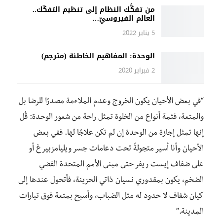
من تفكُّك النظام إلى تنظيم التفكّك..
العالم الفيروسيّ…
5 يناير 2022
الوحدة: المفاهيم الخاطئة (مترجم)
2 فبراير 2020
“في بعض الأحيان يكون الخروج وعدم الملاءمة مصدرًا للرضا بل
والمتعة، فثمة أنواع من الخلوة تمثل راحة من
شعور
الوحدة: قُل
إنها تمثل
إجازة
من الوحدة
إن لم تكن علاجًا
لها.
ففي بعض
الأحيان وأنا أسير متجولةً تحت دعامات جسر ويليامزبيرغ أو
على ضفاف إيست ريفر حتى مبنى الأمم المتحدة الفضي
الضخم، يكون بمقدوري نسيان ذاتي الحزينة
،
فأتحول
عندها
إلى
كيان شفاف لا حدود له مثل الضباب
،
وأسبح بمتعة فوق تيارات
المدينة.”