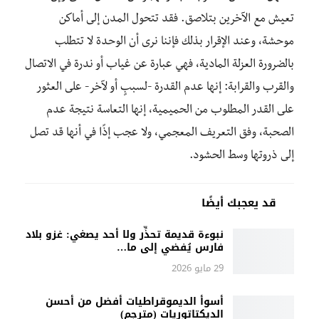
تعيش مع الآخرين
بتلاصق.
فقد تتحول المدن إلى أماكن
موحشة، وعند الإقرار بذلك فإننا نرى أن الوحدة لا تتطلب
بالضرورة العزلة المادية،
فهي عبارة عن
غياب أو ندرة
في
الاتصال
والقرب والقرابة: إنها عدم القدرة -لسببٍ أو لآخر- على العثور
على القدر المطلوب من الحميمية،
إنها التعاسة
نتيجة عدم
الصحبة
، وفق التعريف المعجمي، ولا عجب إذًا في أنها قد تصل
إلى ذروتها وسط الحشود.
قد يعجبك أيضًا
نبوءة قديمة تحذِّر ولا أحد يصغي: غزو بلاد
فارس يُفضي إلى ما…
29 مايو 2026
أسوأ الديموقراطيات أفضل من أحسن
الديكتاتوريات (مترجم)