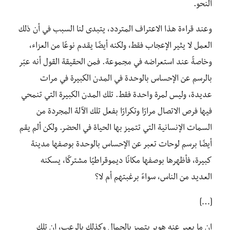
النحو.
وعند قراءة هذا الاعتراف المتردد، يتبدى لنا السبب في أن ذلك
العمل لا يثير الإعجاب فقط
، و
لكنه أيضًا يقدم نوعًا من العزاء،
وخاصةً عند استعراضه في مجموعة
.
فمن
الحقيقة القول
أنه عبّر
بالرسم عن الإحساس بالوحدة في المدن الكبيرة
في مرات
عديدة، وليس
لمر
ة واحدة
فقط.
تلك المدن الكبيرة التي تنمحي
فيها فرص الاتصال مرارًا وتكرارًا بفعل تلك الآلة المجردة من
السمات الإنسانية التي تتميز بها الحياة في الحضر
.
ولكن ألم يقم
أيضًا برسم لوحات تعبر عن الإحساس بالوحدة بوصفها مدينة
كبيرة، فأظهرها بوصفها مكانًا ديموقراطيًا مشتركًا، يسكنه
العديد من الناس
،
سواء
برغبتهم أم لا؟
[…]
إن ما يعبر عنه هوبر يتميز بالجمال وكذلك بالرعب، إن تلك