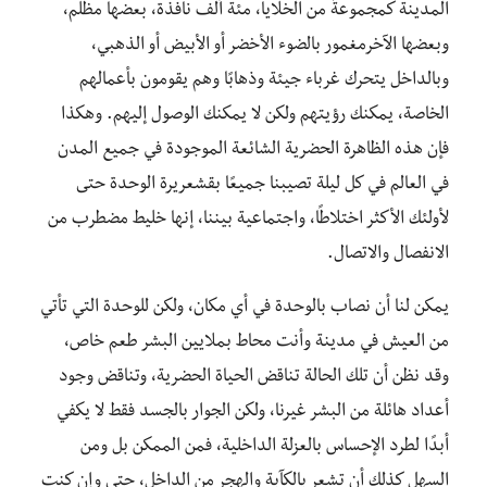
المدينة كمجموعةً من الخلايا، مئة ألف نافذة، بعضها مظلم
،
وبعضها
الآخر
مغمور بالضوء الأخضر أو الأبيض أو الذهبي،
وبالداخل يتحرك غرباء جيئة وذهابًا
وهم يقومون
بأعمالهم
الخاصة، يمكنك رؤيتهم ولكن لا يمكنك الوصول إليهم
.
وهكذا
فإن هذه الظاهرة الحضرية الشائعة الموجودة في جميع المدن
في العالم في كل ليلة تصيبنا جميعًا بقشعريرة الوحدة حتى
لأولئك الأكثر اختلاطًا
،
واجتماعية بيننا، إنها خليط مضطرب من
الانفصال والاتصال.
يمكن
لنا
أن نصاب بالوحدة في أي مكان، ولكن للوحدة التي تأتي
من العيش في مدينة وأنت محاط بملايين البشر طعم خاص،
وقد نظن أن تلك الحالة تناقض الحياة الحضرية، وتناقض وجود
أعداد هائلة من البشر غيرنا، ولكن الجوار بالجسد فقط لا يكفي
أبدًا
لطرد الإحساس بالعزلة الداخلية، فمن الممكن بل و
من
السهل كذلك أن تشعر بالكآبة والهجر من الداخل
،
حتى وإن كنت