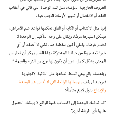
الأحمر
.
ويمكن أن تكون عابرة أيضًا، تأتي وتذهب كرد فعل
للظروف الخارجية
المؤقتة
، مثل تلك الوحدة التي تأتي في أعقاب
الفقد أو الانفصال أو تغيير الأوساط الاجتماعية.
إنها مثل الاكتئاب أو الكآبة أو القلق تحكمها قواعد علم الأمراض،
فيمكن اعتبارها مرضًا، ويُقال على وجه التأكيد إن الوحدة لا
تخدم غرضًا.. ولعلي أكون مخطئة هنا، لكني لا أعتقد أن أي
خبرة تُعد جزءًا من حياتنا المشتركة بهذا القدر يمكن أن تخلو من
المعنى بشكل كامل، دون أن يكون لها نوع من الثراء والقيمة.”
وباهتمام بالغ وهي تُسلط انتباهها على الكاتبة الإنجليزية
فيرجينيا وولف
ويومياتها الرائعة التي لا تُنسى عن الوحدة
والإبداع
تقول لاينغ متأملةً:
“قد تدفعك الوحدة إلى اكتساب خبرة للواقع لا يمكنك الحصول
عليها بأي طريقة أخرى”
.