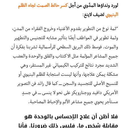
لورد ونداؤها المدّوي من أجل
كسر حائط الصمت تجاه الظلم
البنيوي
تضيف لاينغ
:
“ثمة نوع من التطوير بقدوم الأغنياء وخروج الفقراء
من
المدن،
وثمة تطوير في العواطف أيضًا بتأثير مشابه للتجنيس والتطهير
والموت
.
فوسط
ذلك البريق السطحي للرأسمالية تشربنا بفكرة أن
جميع المشاعر المؤلمة مثل الاكتئاب والقلق والوحدة والغضب
الشديد مجرد نتائج للتركيب الكيميائي غير المستقر، وهي
مشكلة يمكن علاجها، وأنها ليست استجابة للظلم البنيوي أو
للنسيج الأصلي للتجسيد والسجن ـــــ كما قال رائد فن التصوير
الأمريكي دافيد ووجنارويكز على نحو لا ينسى ـــــ في جسدٍ
مستأجر يحوي جميع مشاعر الألم والإحباط المصاحبة.
فلا أظن أن علاج الإحساس بالوحدة هو
مقابلة شخص ما، فليس ذلك ضروريًا
.
فأنا