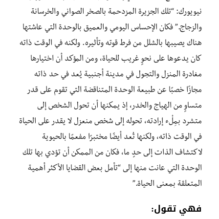
نيويورك: “تلك الجزيرة المزدحمة بالصخر الصواني والخرسانة
والزجاج.” فكان الإحساس اليومي والعميق بالوحدة التي عاشتها
هناك يصيبها بالشلل من فرط قوته وتأثيره
.
ولكنه في الوقت ذاته
كان
يدعوها على نحوٍ غريب للحياة، ومن المؤكد أن اختيارها
مغادرة المنزل والتجول في مدينة أجنبية يُعد في حد ذاته
مجازًا خصبًا عن طبيعة الوحدة المتناقضة التي تقوم على قدر
متساوٍ من الهياج والخدر، إذ يمكنها أن تحول الشخص إلى
متشرد بمِلْ
ء
إرادته
، تحوله إلى
شخص منعزل
لا يقدر على
الحياة
في الوقت ذاته، ولكنها تُعد أيضًا مختبرًا مفعمًا بالحيوية
لاكتشاف الذات إلى حدٍ ما، فكان من
الممكن
أن تؤدي بها تلك
الوحدة التي عانت منها إلى “تأمل بعض القضايا الأكثر أهمية
المتعلقة بمعنى الحياة.”
فهي تقول: