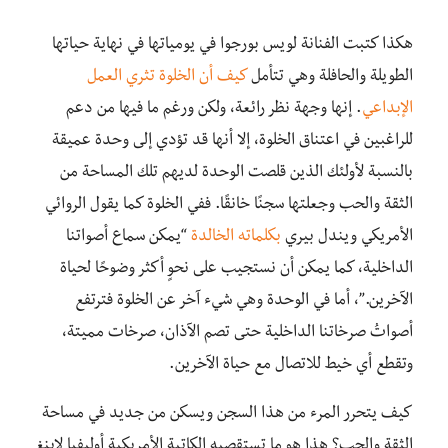
هكذا كتبت الفنانة لويس بورجوا في يومياتها في نهاية حياتها
الطويلة والحافلة وهي تتأمل
كيف أن الخلوة تثري العمل
الإبداعي
. إنها وجهة نظر رائعة
،
ولكن
و
رغم ما فيها من دعم
للراغبين في اعتناق الخلوة
، إلا أنها
قد تؤدي إلى وحدة عميقة
بالنسبة
لأولئك
الذين قلصت الوحدة لديهم تلك المساحة من
الثقة والحب وجعلتها سجنًا خانقًا
.
ففي الخلوة كما يقول الروائي
الأمريكي ويندل بيري
بكلماته الخالدة
“يمكن سماع أصواتنا
الداخلية
،
كما يمكن أن
نستجيب على نحوٍ أكثر وضوحًا لحياة
الآخرين.”، أما في الوحدة
وهي شيء آخر عن الخلوة
فترتفع
أصواتُ صرخاتنا الداخلية حتى تصم الآذان
،
صرخات
مميتة
،
وتقطع أي خيط للاتصال مع حياة الآخرين.
كيف يتحرر المرء من هذا السجن ويسكن من جديد في مساحة
الثقة والحب؟ هذا هو ما تستقصيه الكاتبة الأمريكية
أوليفيا لاينغ