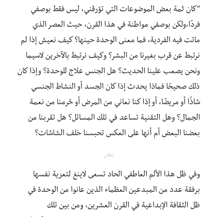
“كان ثمة بعض الموضوعات التي تؤرقني، ليس فقط بوصفي
فردًا
،
ولكن بوصفي مواطنة في هذا القرن،
حيث
العصر الذي
ماتت فيه الفردية، فما معنى الوحدة
حينها
؟ كيف نعيش إذا لم
نرتبط عن قرب بغيرنا من البشر؟ وكيف نرتبط بالآخرين لاسيما
ونحن يصعب علينا الحديث؟ هل الجنس علاج للوحدة؟ وإذا كان
ذلك صحيحًا فماذا يحدث إذا كان الجسد أو النشاط الجنسي
شاذًا أو مريضًا
،
أو إذا كنا نعاني من المرض أو حُرمنا من نعمة
الجمال؟ وهل التقنية تساعد في تلك المسائل؟ هل تقربنا
من
بعضنا
البعض
أم أنها على العكس تحبسنا خلف الشاشات؟
إعلان
وفي ظل هذا الألم العاطفي الحاد تسعى لاينغ لتعزية نفسها
برفقة عدد من المبدعين العظماء الذين عانوا من الوحدة في
ظل الثقافة الإبداعية في القرن العشرين، ومن بين تلك