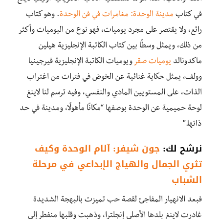
في كتاب
مدينة الوحدة: مغامرات في فن الوحدة
.
وهو كتاب
رائع
، و
لا يقتصر على مجرد يوميات، فهو نوع من اليوميات وأكثر
من ذلك
، و
يمثل وسطًا بين كتاب الكاتبة الإنجليزية هيلين
ماكدونالد
يوميات صقر
ويوميات الكاتبة الإنجليزية فيرجينيا
وولف، يمثل حكاية غنائية عن الخوض في فترات من اغتراب
الذات، على المستويين المادي والنفسي، وفيه ترسم لنا لاينغ
لوحة حميمية عن الوحدة بوصفها “مكانًا مأهولًا، ومدينة في حد
ذاتها.”
نرشح لك:
جون شيفر: آلام الوحدة وكيف
تثري الجمال والهياج الإبداعي في مرحلة
الشباب
فبعد الانهيار المفاجئ لقصة حب تميزت بالبهجة الشديدة
غادرت لاينغ بلدها الأصلي إنجلترا
،
وذهبت وقلبها منفطر إلى