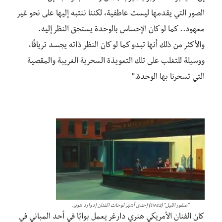
الصور التي يقدمها ليست عاطفية، لكننا ننتبه إليها على نحو غير
معهود.. كما لو كان الإحساس بالوحدة يستحق النظر إليه
.
والأكثر من ذلك أنها تبدو كما لو كان النظر ذاته
يجسد
ترياقًا
،
ووسيلة للتغلب على تلك التعويذة السحرية الغريبة والمقصية
التي تسحرنا بها الوحدة.”
“صقور الليل” (1942) إحدى أشهر لوحات الفنان إدوارد هوبر.
كان الفنان الأمريكي هنري دارغر يعمل بوابًا في أحد المباني في