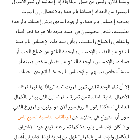
ويتداخلان، وليس من قبيل المفاجأة إذًا إمكانية أن تثير الأعمال
المعبرة عن الحداد إحساسًا بالوحدة وبالانفصال
.
إن الموت
يصحبه إحساس بالوحدة، والوجود المادي يمثل إحساسًا بالوحدة
بطبيعته
.
فنحن محبوسون في جسد يتجه بلا هوادة نحو الفناء
والتقلص والضياع والتفتت
.
ويأتي بعد ذلك الإحساس بالوحدة
الناتج عن الفقد
،
والإحساس بالوحدة الناتج عن ضياع الحب أو
فساده
.
والإحساس بالوحدة الناتج عن فقدان شخص بعينه أو
عدة أشخاص بعينهم
.
والإحساس بالوحدة الناتج عن الحداد.
إلا أن تلك الوحدة التي تميز الموت تجد ترياقًا لها فيما تمثله
الأعمال الفنية الخالدة من تعزية دائمة،
“إن الفن يبشر بالكمال
الداخلي”
، هكذا يقول البروفيسور
آلان
دو
بوتون،
والمؤرخ الفني
جون أرمسترونغ في بحثهما عن
الوظائف النفسية السبع للفن
.
وإذا كان الإحساس بالوحدة كما تعبر عنه لاينغ هو: “الاشتياق
للتكامل وللإحساس بالكمال” فهل
من إجابة لهذا الاشتياق أفضل