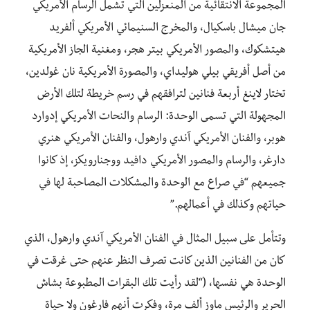
المجموعة الانتقائية من المنعزلين التي تشمل الرسام الأمريكي
جان ميشال باسكيال، والمخرج السنيمائي الأمريكي ألفريد
هيتشكوك
،
والمصور الأمريكي بيتر هجر
،
ومغنية الجاز الأمريكية
من أصل أفريقي بيلي هوليداي
،
والمصورة الأمريكية نان غولدين،
تختار لاينغ أربعة فنانين لترافقهم في رسم خريطة لتلك الأرض
المجهولة التي تسمى الوحدة: الرسام والنحات الأمريكي إدوارد
هوبر
،
والفنان الأمريكي آندي وارهول
،
والفنان الأمريكي هنري
دارغر
،
والرسام والمصور الأمريكي دافيد ووجنارويكز، إذ كانوا
جميعهم “في صراع مع الوحدة والمشكلات المصاحبة لها في
حياتهم وكذلك في أعمالهم.”
وتتأمل على سبيل المثال في الفنان الأمريكي آندي وارهول، الذي
كان من الفنانين الذين كانت تصرف النظر عنهم حتى غرقت في
الوحدة هي نفسها، (
“لقد رأيت تلك البقرات المطبوعة بشاش
الحرير والرئيس ماوز ألف مرة، وفكرت أنهم فارغون ولا حياة