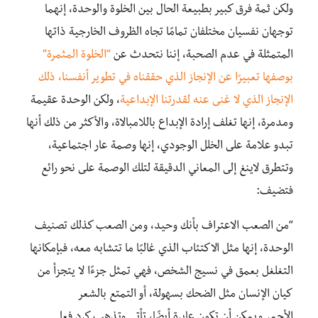
ولكن ثمة فرق كبير بطبيعة الحال بين الخلوة والوحدة، إنهما
توجهان نفسيان مختلفان تمامًا تجاه الظروف الخارجية ذاتها
المتمثلة في عدم الصحبة، إننا نتحدث عن
“الخلوة المثمرة”
بوصفها تعبيرًا عن الإنجاز الذي حققناه في تطوير أنفسنا، ذلك
الإنجاز الذي لا غنى عنه لقدرتنا الإبداعية
، ولكن الوحدة عقيمة
ومدمرة، إنها تغلف إرادة الإبداع باللامبالاة، والأكثر من ذلك أنها
تبدو علامة على الخلل الوجودي، إنها وصمة عار اجتماعية،
وتتطرق لاينغ إلى المعاني الدقيقة لتلك الوصمة على نحو رائع
فتضيف
:
“من الصعب الاعتراف بأنك وحيد، ومن الصعب كذلك تصنيف
الوحدة، إنها مثل الاكتئاب الذي غالبًا ما تتشابه معه، فبإمكانها
التغلغل بعمق في نسيج الشخص،
فهي
تمثل جزءًا لا يتجزأ من
كيان الإنسان مثل الضحك بسهولة
،
أو التمتع بالشعر