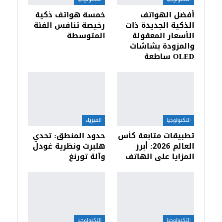
أفضل الهواتف
خمسة هواتف ذكية
الذكية الجديدة ذات
رخيصة تنافس الفئة
الأسعار المعقولة
المتوسطة
والمزودة بشاشات
OLED ساطعة
التكنولوجيا
الفيزياء
تطبيقات متابعة كأس
حدود المنطق: تحدي
العالم 2026: أبرز
هلبرت ونظرية غودل
المزايا على الهاتف
وآلة تورنغ
التكنولوجيا
التكنولوجيا