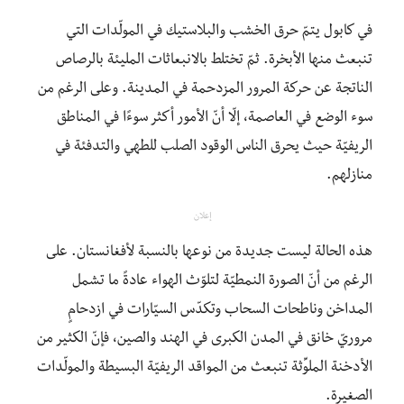
في كابول يتمّ حرق الخشب والبلاستيك في المولّدات التي
تنبعث منها الأبخرة. ثمّ تختلط بالانبعاثات المليئة بالرصاص
الناتجة عن حركة المرور المزدحمة في المدينة. وعلى الرغم من
سوء الوضع في العاصمة، إلّا أنّ الأمور أكثر سوءًا في المناطق
الريفيّة حيث يحرق الناس الوقود الصلب للطهي والتدفئة في
منازلهم.
إعلان
هذه الحالة ليست جديدة من نوعها بالنسبة لأفغانستان. على
الرغم من أنّ الصورة النمطيّة لتلوّث الهواء عادةً ما تشمل
المداخن وناطحات السحاب وتكدّس السيّارات في ازدحامٍ
مروريّ خانق في المدن الكبرى في الهند والصين، فإنّ الكثير من
الأدخنة الملوِّثة تنبعث من المواقد الريفيّة البسيطة والمولّدات
الصغيرة.