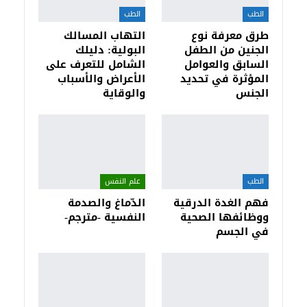
الطب
الطب
طرق معرفة نوع
التهاب المسالك
الجنين من الطفل
البولية: دليلك
السابق والعوامل
الشامل للتعرف على
المؤثرة في تحديد
الأعراض والأسباب
الجنس
والوقاية
الطب
علم النفس
فهم الغدة الدرقية
الدّماغ والصدمة
ووظائفها الصحية
النفسية -مترجم-
في الجسم