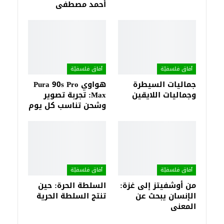
أحمد مصطفى
آفاق فلسفيّة‎
آفاق فلسفيّة‎
جماليات السيطرة
هواوي Pura 90s Pro
وجماليات اللايقين
Max: تجربة تصوير
وشحن تناسب كل يوم
آفاق فلسفيّة‎
آفاق فلسفيّة‎
من أوشفيتز إلى غزة:
السلطة الحرة: حين
الإنسان يبحث عن
تنتج السلطة الحرية
المعنى