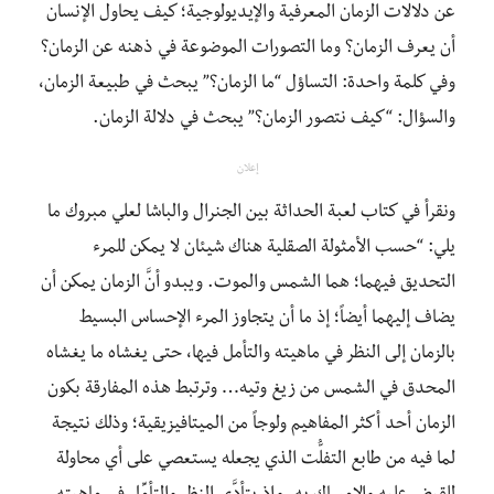
عن دلالات الزمان المعرفية والإيديولوجية؛ كيف يحاول الإنسان
أن يعرف الزمان؟ وما التصورات الموضوعة في ذهنه عن الزمان؟
وفي كلمة واحدة: التساؤل “ما الزمان؟” يبحث في طبيعة الزمان،
والسؤال: “كيف نتصور الزمان؟” يبحث في دلالة الزمان.
إعلان
ونقرأ في كتاب لعبة الحداثة بين الجنرال والباشا لعلي مبروك ما
يلي: “حسب الأمثولة الصقلية هناك شيئان لا يمكن للمرء
التحديق فيهما؛ هما الشمس والموت. ويبدو أنَّ الزمان يمكن أن
يضاف إليهما أيضاً؛ إذ ما أن يتجاوز المرء الإحساس البسيط
بالزمان إلى النظر في ماهيته والتأمل فيها، حتى يغشاه ما يغشاه
المحدق في الشمس من زيغ وتيه… وترتبط هذه المفارقة بكون
الزمان أحد أكثر المفاهيم ولوجاً من الميتافيزيقية؛ وذلك نتيجة
لما فيه من طابع التفلُّت الذي يجعله يستعصي على أي محاولة