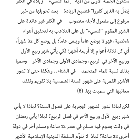
ستكون الجملة الأولى من الآية ” إنما النسيءُ – زيادةً في الكفر –
يُضلُ به الذين كفروا” فتصبح الزيادة – بعد تحويلها من خبر
مرفوع إلى مفعول لأجله منصوب – في الكفر غير عائدة على
الشهر المقوّم “النسيء” بل على التلاعب به لتحقيق أهواء
شخصية، فهو لا يوضع عاماً ويلغى عاماً؛ بل يوضع كل 32 شهراً،
أي كل ثلاثة أعوام إلا أربعة أشهر؛ لكي يأتي شهر ربيع الأول
وربيع الآخر في الربيع، وجمادى الأولى وجمادى الآخر – وسميا
بذلك نسبة للماء المتجمد – في الشتاء.. وهكذا حتى لا تدور
الأشهر القمرية على شهور السنة الشمسية بلا تقويم وتفقد
معانيها التي سميت بها. (8)
لكن لماذا تدور الشهور الهجرية على فصول السنة؟ لماذا لا يأتي
شهر ربيع الأول وربيع الآخر في فصل الربيع؟ لماذا يأتي رمضان
في وقت يصوم فيه مسلم في مصر 12 ساعة ومسلم آخر في دولة
أخرى 22 ساعة؟ لماذا لا تقوِّم السلطة الدينية الإسلامية الأشهر