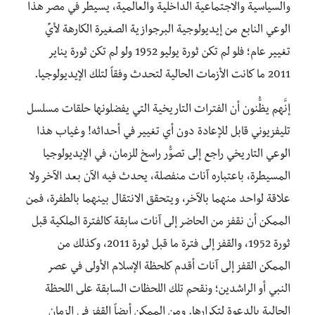
والسياسية والاجتماعية الداخلية والعالمية، يسيطر في مصر هذا
الوعي النابع من إيديولوجية البرجوازية الصغيرة الكارهة لأيِّ
تغيير عام؛ فلو لم تكن ثورة يوليو 1952 ولو لم تكن ثورة يناير
2011 ما كانت الأزمات الحالية لتحدث وفقاً لتلك الإيديولوجيا.
إنَّهم يظُّنون أن الفترات التاريخية التي يفضلونها حلقات مسلسل
تليفزيوني قابل للإعادة دون أي تغيير في أحداثه! وغياب هذا
الوعي التاريخي راجع إلى تصوُّر راسخ للزمان، في الإيديولوجيا
المسيطرة، باعتباره آنات منفصلة، يحدث فيه الآن بعد الآخر ولا
علاقة لواحد منهما بالآخر، ويتحقق الانتقال بينهما بالطفرة، فمن
الممكن أن نقفز من الحاضر إلى آنات سابقة كالفترة الملكية قبل
ثورة 1952، والقفز إلى فترة ما قبل ثورة 2011، وكذلك من
الممكن القفز إلى آنات أقدم كلحظة الإسلام الأولى في عصر
النبي أو الراشدين؛ ونقحم تلك اللحظات السابقة على اللحظة
الحالية بالدعوة لتكرارها. ومن الممكن أيضاً القفز في الزمان