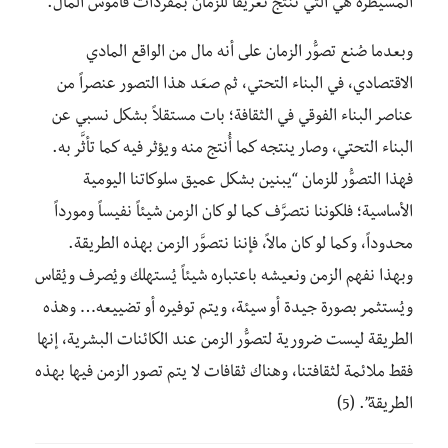
المسيطرة هي التي تنتج تعريفاً للزمان بمفردات قاموس المال.
وبعدما صُنع تصوُّر الزمان على أنه مال من الواقع المادي
الاقتصادي، في البناء التحتي، ثم صعَد هذا التصور عنصراً من
عناصر البناء الفوقي في الثقافة؛ بات مستقلاً بشكل نسبي عن
البناء التحتي، وصار ينتجه كما أُنتج منه ويؤثر فيه كما تأثَّر به.
فهذا التصوُّر للزمان “يبنين بشكل عميق سلوكاتنا اليومية
الأساسية؛ فلكوننا نتصرَّف كما لو كان الزمن شيئاً نفيساً ومورداً
محدوداً، وكما لو كان مالاً، فإننا نتصوَّر الزمن بهذه الطريقة.
وبهذا نفهم الزمن ونعيشه باعتباره شيئاً يُستهلك ويُصرف ويُقاس
ويُستثمر بصورة جيدة أو سيئة، ويتم توفيره أو تضييعه… وهذه
الطريقة ليست ضرورية لتصوُّر الزمن عند الكائنات البشرية، إنها
فقط ملائمة لثقافتنا، وهناك ثقافات لا يتم تصور الزمن فيها بهذه
الطريقة”. (5)