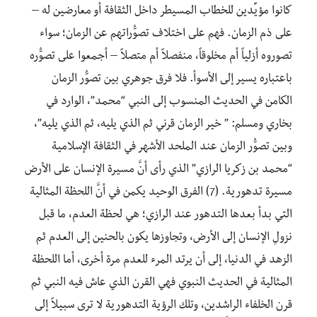
كانوا مؤيِّدين للخطاب المسيطر داخل الثقافة أو معارضين له –
على ذم الزمان. فهم على اختلاف تصوُّراتهم عن الزمان؛ سواء
تصوروه أزلياً أم مخلوقاً، منفصلاً أم متصلاً – أجمعوا على تصوُّره
باعتباره يسير إلى الأسوأ. فلا فرق جوهري بين تصوُّر الزمان
الكامن في الحديث المنسوب إلى النبي “محمد”، الوارد في
بخاري ومسلم: ” خير الزمان قرني ثم الذي يليه، ثم الذي يليه”،
وبين تصوُّر الزمان عند الملحد الأشهر في الثقافة الإسلامية
“محمد بن زكريا الرازي” الذي رأى أنَّ مسيرة الإنسان على الأرض
مسيرة تدهورية. (7) الفرق الوحيد يكمن في أنَّ اللحظة المثالية
التي بدأ بعدها التدهور عند الرازي؛ هي لحظة العدم، ما قبل
نزولِ الإنسان إلى الأرض، وتجاوزها يكون بالحنين إلى العدم ثم
الزهد في الدنيا، إلى أن يرتد المرء للعدم مرة أخرى، أما اللحظة
المثالية في الحديث النبوي فهي القرن الذي عاش فيه النبي ثم
قرن الخلفاء الراشدين، وتلك الرؤية التدهورية لا ترى سبيلاً إلى