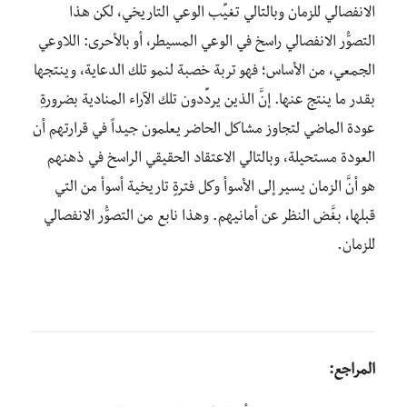
الانفصالي للزمان وبالتالي تغيِّب الوعي التاريخي، لكن هذا
التصوُّر الانفصالي راسخ في الوعي المسيطر، أو بالأحرى: اللاوعي
الجمعي، من الأساس؛ فهو تربة خصبة لنمو تلك الدعاية، وينتجها
بقدر ما ينتج عنها. إنَّ الذين يردِّدون تلك الآراء المنادية بضرورةِ
عودة الماضي لتجاوز مشاكل الحاضر يعلمون جيداً في قرارتهم أن
العودة مستحيلة، وبالتالي الاعتقاد الحقيقي الراسخ في ذهنهم
هو أنَّ الزمان يسير إلى الأسوأ وكل فترةٍ تاريخية أسوأ من التي
قبلها، بغَّض النظر عن أمانيهم. وهذا نابع من التصوُّر الانفصالي
للزمان.
المراجع: