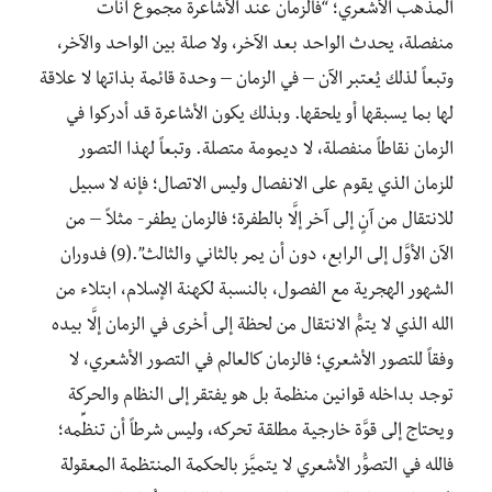
المذهب الأشعري؛ “فالزمان عند الأشاعرة مجموع آنات
منفصلة، يحدث الواحد بعد الآخر، ولا صلة بين الواحد والآخر،
وتبعاً لذلك يُعتبر الآن – في الزمان – وحدة قائمة بذاتها لا علاقة
لها بما يسبقها أو يلحقها. وبذلك يكون الأشاعرة قد أدركوا في
الزمان نقاطاً منفصلة، لا ديمومة متصلة. وتبعاً لهذا التصور
للزمان الذي يقوم على الانفصال وليس الاتصال؛ فإنه لا سبيل
للانتقال من آنٍ إلى آخر إلَّا بالطفرة؛ فالزمان يطفر- مثلاً – من
الآن الأوَّل إلى الرابع، دون أن يمر بالثاني والثالث”.(9) فدوران
الشهور الهجرية مع الفصول، بالنسبة لكهنة الإسلام، ابتلاء من
الله الذي لا يتمُّ الانتقال من لحظة إلى أخرى في الزمان إلَّا بيده
وفقاً للتصور الأشعري؛ فالزمان كالعالم في التصور الأشعري، لا
توجد بداخله قوانين منظمة بل هو يفتقر إلى النظام والحركة
ويحتاج إلى قوَّة خارجية مطلقة تحركه، وليس شرطاً أن تنظِّمه؛
فالله في التصوُّر الأشعري لا يتميَّز بالحكمة المنتظمة المعقولة