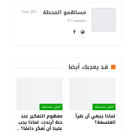
مساهمو المحطة
337 Posts
0 Comments
قد يعجبك أيضا
آفاق فلسفيّة‎
آفاق فلسفيّة‎
لماذا ينبغي أن نقرأ
مفهوم التفكير عند
الفلسفة؟
حنة أرندت: لماذا يجب
علينا أن نُفكر دائمًا؟ ..