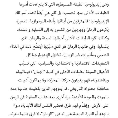
وهي إيديولوجيا الطبقة المسيطرة، التي لا يقع تحت أسرها
الطبقات الأدنى منها فحسب؛ بل تقع هي أيضاً تحت أسر تلك
الإيديولوجيا؛ فالمترفون من أبنائها وأبناء البرجوازية الصغيرة
يكرهون الزمان ويهربون من الشعور به إلى التسلية والمتعة.
وكذلك تكره الطبقات الأدنى أحوالها السيئة والزمان الذي
يشملها، وفي ظنهم؛ الزمان هو الذي سبَّبَها (يتضِّح ذلك في الغناء
الشعبي ومأثورات ذم الزمان). تختزل الإيديولوجيا كل
التعقيدات الاقتصادية والاجتماعية والسياسية التي تسبِّب
الأحوال السيئة للطبقات الأدنى في كلمة “الزمان”؛ فيعاتبونه
ويناهضونه، فهم يدينون حركته المجرَّدة ولا يملكون أدوات
مناهضة محتواه التاريخي، ثم يعزيهم الدين بقطيعة حتمية معه
بالموت والعودة للأبدية مرة أخرى بعد عقاب السقوط في الزمن
على الأرض، ويُقَدِّم لهم طرق تحضير النفس لتلك الأبدية، سواء
بالزهد أو الثورة الدينية على تدهور “الزمان”، لا فرق طالما سنرتد