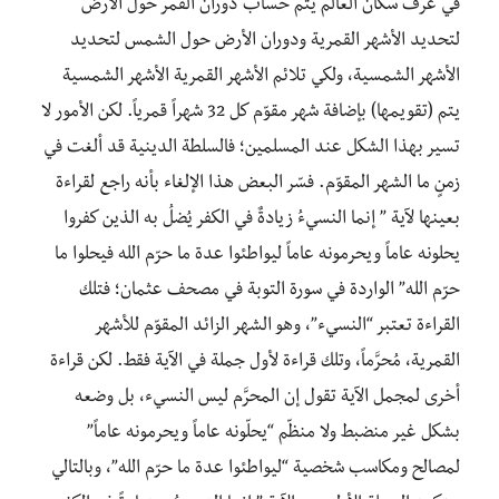
في عرف سكان العالم يتم حساب دوران القمر حول الأرض
لتحديد الأشهر القمرية ودوران الأرض حول الشمس لتحديد
الأشهر الشمسية، ولكي تلائم الأشهر القمرية الأشهر الشمسية
يتم (تقويمها) بإضافة شهر مقوّم كل 32 شهراً قمرياً. لكن الأمور لا
تسير بهذا الشكل عند المسلمين؛ فالسلطة الدينية قد ألغت في
زمنٍ ما الشهر المقوّم. فسّر البعض هذا الإلغاء بأنه راجع لقراءة
بعينها لآية ” إنما النسيءُ زيادةٌ في الكفر يُضلُ به الذين كفروا
يحلونه عاماً ويحرمونه عاماً ليواطئوا عدة ما حرّم الله فيحلوا ما
حرّم الله” الواردة في سورة التوبة في مصحف عثمان؛ فتلك
القراءة تعتبر “النسيء”، وهو الشهر الزائد المقوّم للأشهر
القمرية، مُحرَّماً، وتلك قراءة لأول جملة في الآية فقط. لكن قراءة
أخرى لمجمل الآية تقول إن المحرَّم ليس النسيء، بل وضعه
بشكل غير منضبط ولا منظّم “يحلّونه عاماً ويحرمونه عاماً”
لمصالح ومكاسب شخصية “ليواطئوا عدة ما حرّم الله”، وبالتالي