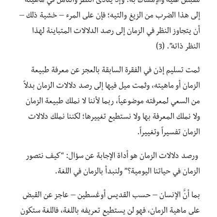
للقبض عليه والإمساك به. وإذ يتأدَّى النظر والتأمِّل في ماهيته
إلى هذا الضرب من الزيغ والتيه؛ فإن على المرء – خشية ذلك –
أن يتجاوز النظر في الزمان إلى رصد الدلالات المتباينة لهذا
النظر ذاته”. (3)
ثمت تسليم إذن في الفقرة السابقة بالعجز عن معرفة طبيعة
الزمان أو ماهيته، وثمت ميل فيها إلى رصد دلالات الزمان بدلاً
من السعي لمعرفته موضوعياً، ربما لأننا لا نملك طبيعة الزمان
ولا نملك المعرفة بها ولا نستطيع تغييرها؛ لكننا نملك دلالات
الزمان تفسيراً وتغييراً.
ورصد دلالات الزمان هو أداة الإجابة عن سؤال: “كيف نتصور
الزمان في حياتنا اليومية؟” ولنبدأ بالزمان في اللغة.
بما أنَّ الإنسان – حسب القديس أوغسطين – عاجز عن القبض
على ماهية الزمان، فهو لن يستطيع تعريفه باللغة، فاللغة ستكون