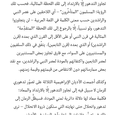
تجاوز التدهور إلَّٕا بالارتداد إلى تلك اللحظة المثالية، فحسب تلك
الرؤية؛ المسلمون “المتأخِّرون” – أي اللاحقين على عصر النبي
والراشدين حسب معنى الكلمة في اللغة العربية – لن يتجاوزوا
التدهور، ولو نسبياً، إلَّا بالرجوع إلى تلك اللحظة “المتقدٌِمة”
المثالية في قرن النبي أو على الأقل إلى القرن الذي بعده (قرن
الراشدين) أو الذي بعده (قرن التابعين). يتفِّق في ذلك السلفيون
والمستنيرون على السواء، مع فارق تجاوز بعض المستنيرين
لعصر التابعين واكتفائهم بالعودة لعصر النبي والراشدين، مع نقد
بعض ممارساتهم دون الانتقاص من قيمتهم وقيمة زمنهم.
وكذلك أجمعت الأديان الإبراهيمية الثلاثة على تصوَّر تدهوري
للزمان لا سبيل فيه إلى تجاوز التدهور إلَّا بالارتداد والمعاد؛
فكلمة معاد لها دلالة دائرية تعني العودة، فسيظلُّ الزمان إلى
تدهور وانحلال حتى نهايته التي ستكون ذروة الانحلال – نرى