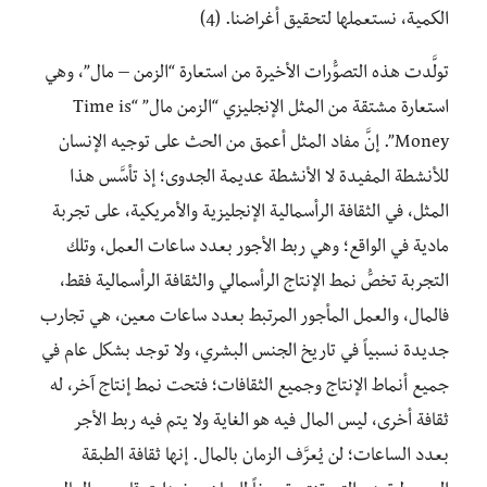
الكمية، نستعملها لتحقيق أغراضنا. (4)
تولَّدت هذه التصوُّرات الأخيرة من استعارة “الزمن – مال”، وهي
استعارة مشتقة من المثل الإنجليزي “الزمن مال” “Time is
Money”. إنَّ مفاد المثل أعمق من الحث على توجيه الإنسان
للأنشطة المفيدة لا الأنشطة عديمة الجدوى؛ إذ تأسَّس هذا
المثل، في الثقافة الرأسمالية الإنجليزية والأمريكية، على تجربة
مادية في الواقع؛ وهي ربط الأجور بعدد ساعات العمل، وتلك
التجربة تخصُّ نمط الإنتاج الرأسمالي والثقافة الرأسمالية فقط،
فالمال، والعمل المأجور المرتبط بعدد ساعات معين، هي تجارب
جديدة نسبياً في تاريخ الجنس البشري، ولا توجد بشكل عام في
جميع أنماط الإنتاج وجميع الثقافات؛ فتحت نمط إنتاج آخر، له
ثقافة أخرى، ليس المال فيه هو الغاية ولا يتم فيه ربط الأجر
بعدد الساعات؛ لن يُعرَّف الزمان بالمال. إنها ثقافة الطبقة