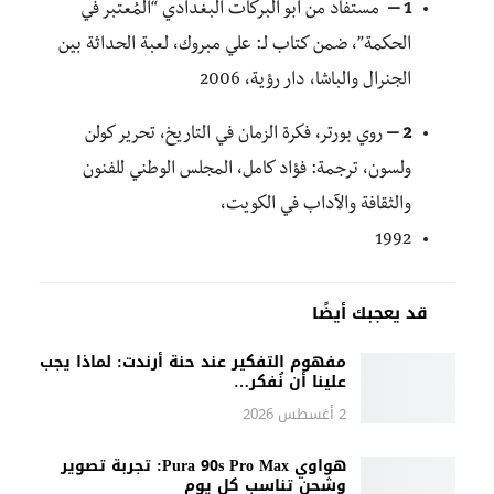
1 –
مستفاد من أبو البركات البغدادي “المُعتبر في
الحكمة”، ضمن كتاب لـ: علي مبروك، لعبة الحداثة بين
الجنرال والباشا، دار رؤية، 2006
2 –
روي بورتر، فكرة الزمان في التاريخ، تحرير كولن
ولسون، ترجمة: فؤاد كامل، المجلس الوطني للفنون
والثقافة والآداب في الكويت،
1992
قد يعجبك أيضًا
مفهوم التفكير عند حنة أرندت: لماذا يجب
علينا أن نُفكر…
2 أغسطس 2026
هواوي Pura 90s Pro Max: تجربة تصوير
وشحن تناسب كل يوم