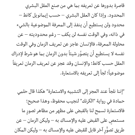
قاصرة بدورها عن تعريفه بما هي من صنع العقل البشري
المحدود. وإذا كان العقل البشري – حسب إيمانويل كانط –
محدود ولن يستطيع أن ينفذ إلى المعرفة الموضوعية بالشيء
في ذاته، وفي الوقت نفسه لن يكف – رغم محدوديته – عن
محاولة المعرفة، فالإنسان عاجز عن تعريف الزمان وفي الوقت
نفسه لا يستطيع أن يتصوَّر شيئاً بدون الزمان بما هو شرط لإدراك
العقل حسب كانط؛ والإنسان وقد عجز عن تعريف الزمان تعريفاً
موضوعياً؛ لجأ إلى تعريفه بالاستعارة.
“إننا نلجأ عند العجز إلى التشبيه والاستعارة” هكذا قال حلمي
حمادة في رواية “الكرنك” لنجيب محفوظ، وهذا صحيح؛
فالاستعارة تسمح لنا بالقبض على مظهر من مظاهر تصورٍ ما
مستعصٍ على القبض عليه والإمساك به – وليكن الزمان – عن
طريق تصوُّرٍ آخر قابل للقبض عليه والإمساك به – وليكن المكان