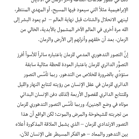
ذلك في تصوُّر علامات الساعة وآخر الزمان في الأديان
الإبراهيمية مثلاً التي سيعود فيها المسيح، أو المهدي المنتظر،
لينهي الانحلال والشتات قبل نهاية العالم – ثم يعود البشر إلى
الله مرة أخرى في العالم الآخر المشمول بالأبدية، الخالي من
الزمان، بعد أن خلقهم وأنزلهم إلى الأرض والزمان.
إنَّ التصور التدهوري العدمي للزمان باعتباره سائراً للأسوأ أفرز
التصوُّر الدائري للزمان باعتبار العودة للحظة مثالية سابقة
ستؤدِّي بالضرورة للخلاص من التدهور. ربما تأسَّس التصور
الدائري للزمان في عقل الإنسان من رؤيته لتتابع النهار والليل
وللتتابع الدائري للفصول الأربعة (لذلك دفن الإنسان البدائي
موتاه في وضع الجنين)، وربما تأسَّس التصور التدهوري للزمان
من تجربته للشيخوخة والمرض والموت؛ لكن الواقع أن هذا
التصور الارتدادي للزمان – الذي يشمل العلاقة المذكورة أعلاه
بين التدهور والمعاد – هو الفكر المسيطر على الإنسان للآن،