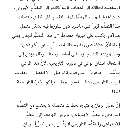
المنفصلة لحظاته إلى لحظات تالية كالقفز إلى التقدُّم الأوروبي،
دون اعتبار للمسار المتصِّل لهذا التقدم، لكي نطبق منتجات
هذا التقدُّم قهراً على حاضرنا دون تبلورها فيه بشكل متصل
متراكم.
يكتب علي مبروك مجدداً: “إنَّ هذا التصوُّر للزمان يعني
إلغاءً لأيِّ علاقة ضرورية ومنطقية بين آنٍ سابق وآخر لاحق؛
وبذلك يفقد التقدم الإنساني أساسه ومعناه، وذلك يؤدي إلى
استحالة انبثاق الوعي في صورته التاريخية، لأنَّ هذا الوعي
يتأسَّس – جوهرياً – على ضرورة تواصل – لا انفصال – لحظات
الزمان التاريخي بشكل يفسح المجال لتراكم الخبرة التاريخية”.
(10)
إنَّ تصوَّر الزمان باعتباره لحظات منفصلة لا يجتمع مع التقدُّم
التاريخي والتطوُّر الاجتماعي؛ فالوعي الهادف إلى التطوُّر
الاجتماعي والتقدُّم التاريخي لا بدَّ أن يحمل تصوُّراً للزمان