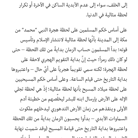
إلى الخلف، سواء إلى عدم الأبدية الساكن في الآخرة أو تكرار
لحظة مثالية في الدنيا.
على أساس حُكم المسلمين على لحظة هجرة النبي “محمد” من
مكة إلى المدينة بأنَّها لحظة مثالية لانتشار الإسلام وتأسيس
قوته؛ بدأ المسلمون حساب الزمان بدايةً من تلك اللحظة – حتى
لو كان ذلك رمزاً؛ حيث إنَّ بداية التقويم الهجري لاحقة على
لحظة الهجرة؛ لكنه سمي تقويماً هجرياً على أيِّ حال – واعتبروها
بداية التاريخ حتى قيام الساعة. وعلى أساس حُكم المسيحيين
على لحظة ميلاد المسيح بأنها لحظة مثالية؛ إذْ هي لحظة تجلي
الإله على الأرض بإرسال ابنه للبشر ليخلِّصهم من خطيئة آدم
الأولى وينقذهم من زمان الأرض التدهوري ليدخلهم ملكوت
السماوات الأبدي – بدأوا يحسبون الزمان بدايةً من تلك اللحظة
واعتبروها بداية التاريخ حتى قيامة المسيح (وقد سُميت نهاية