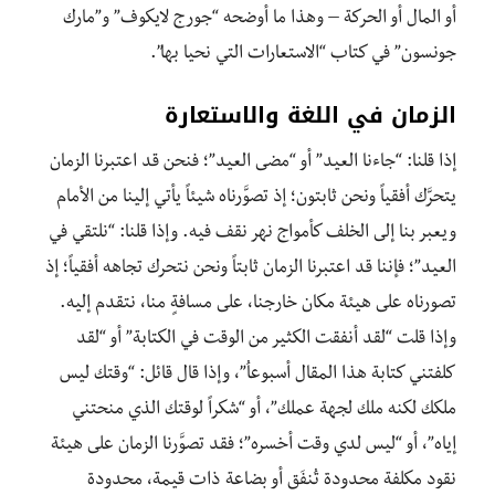
أو المال أو الحركة – وهذا ما أوضحه “جورج لايكوف” و”مارك
جونسون” في كتاب “الاستعارات التي نحيا بها”.
الزمان في اللغة والاستعارة
إذا قلنا: “جاءنا العيد” أو “مضى العيد”؛ فنحن قد اعتبرنا الزمان
يتحرَّك أفقياً ونحن ثابتون؛ إذ تصوَّرناه شيئاً يأتي إلينا من الأمام
ويعبر بنا إلى الخلف كأمواج نهر نقف فيه. وإذا قلنا: “نلتقي في
العيد”؛ فإننا قد اعتبرنا الزمان ثابتاً ونحن نتحرك تجاهه أفقياً؛ إذ
تصورناه على هيئة مكان خارجنا، على مسافةٍ منا، نتقدم إليه.
وإذا قلت “لقد أنفقت الكثير من الوقت في الكتابة” أو “لقد
كلفتني كتابة هذا المقال أسبوعاُ”، وإذا قال قائل: “وقتك ليس
ملكك لكنه ملك لجهة عملك”، أو “شكراً لوقتك الذي منحتني
إياه”، أو “ليس لدي وقت أخسره”؛ فقد تصوَّرنا الزمان على هيئة
نقود مكلفة محدودة تُنفَق أو بضاعة ذات قيمة، محدودة