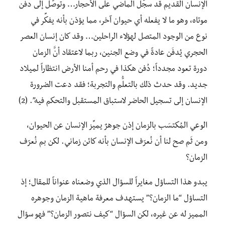
الإنسان القديم قد سجَّل الماضي على الأحجار… وتوصَّل إلى دفن
موتاه، وهو ما لا يفعله أي حيوان آخر، مما يؤذن بأنه يفكِّر في
نوع من الوجود المتصل لهؤلاء الراحلين… وقد كان إنسان العصر
الحجري يُدفَن عادةً في وضع الجنين، ربما لاعتقاد أنَّ الزمان
دورة تعود مجدداً؛ دُفن هكذا في رحم أمنا الأرض انتظاراً لميلاد
جديد. وقد حدث ذلك بالتعلُّم والتجربة؛ فقد دعت الضرورة
الإنسان إلى تسجيل الحاضر لاستباق المستقبل والتحكم فيه”. (2)
الوعي المُكتسَب بالزمان إذن جوهرٌ يميِّز الإنسان عن الحيوان،
ومن ثَم صح لنا أن نُعرّف الإنسان بأنه كائن زماني. لكن بم نُعرّف
الزمان؟
يبدو هذا التساؤل مغايراً للسؤال الذي وضعناه عنواناً للمقال؛ إذ
التساؤل “ما الزمان؟” يستهدف معرفة ماهية الزمان وجوهره
المميز له عن غيره، لكن السؤال “كيف نتصور الزمان؟” فهو سؤال