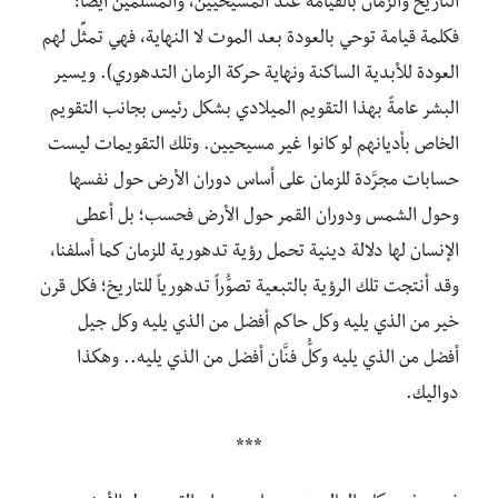
التاريخ والزمان بالقيامة عند المسيحيين، والمسلمين أيضاً؛
فكلمة قيامة توحي بالعودة بعد الموت لا النهاية، فهي تمثِّل لهم
العودة للأبدية الساكنة ونهاية حركة الزمان التدهوري). ويسير
البشر عامةً بهذا التقويم الميلادي بشكل رئيس بجانب التقويم
الخاص بأديانهم لو كانوا غير مسيحيين. وتلك التقويمات ليست
حسابات مجرَّدة للزمان على أساس دوران الأرض حول نفسها
وحول الشمس ودوران القمر حول الأرض فحسب؛ بل أعطى
الإنسان لها دلالة دينية تحمل رؤية تدهورية للزمان كما أسلفنا،
وقد أنتجت تلك الرؤية بالتبعية تصوُّراً تدهورياً للتاريخ؛ فكل قرن
خير من الذي يليه وكل حاكم أفضل من الذي يليه وكل جيل
أفضل من الذي يليه وكلُّ فنَّان أفضل من الذي يليه.. وهكذا
دواليك.
***