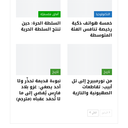
التكنولوجيا
آفاق فلسفيّة‎
خمسة هواتف ذكية
السلطة الحرة: حين
رخيصة تنافس الفئة
تنتج السلطة الحرية
المتوسطة
تاريخ
تاريخ
من نورمبيرج إلى تل
نبوءة قديمة تحذِّر ولا
أبيب: تقاطعات
أحد يصغي: غزو بلاد
الصهيونية والنازية
فارس يُفضي إلى ما
لا تُحمَد عقباه (مترجم)
السابق
التالي