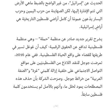
الحديث عن “إسرائيل”، من غير الواضح بالضبط ماهي الأرض
التي تتم الإشارة إليها، لكن الصهاينة من حزب اليمين وحزب
اليسار يدّعون عمومًا أن كامل أراضي فلسطين التاريخيّة هي
أراضٍ إسرائيلية.
يشرح تقرير جديد صادر عن منظمة “حملة” – وهي منظمة
فلسطينية تدافع عن الحقوق الرقمية- كيف أن غوغل تسير في
طريقها للقضاء على واقع الحياة الفلسطينية. ففي عام 2016،
تعرضت جوجل للنقد اللاذع من الفلسطينيّين على مواقع
التواصل الاجتماعي على خلفية إزالة كلمتي “غزة” و”الضفة
الغربية” من خرائط جوجل. وصرّحت الشركة بأن حذف هذه
المصطلحات يعود لخلل ما، وأنهم بالأصل لم يستخدمون كلمة
فلسطين سابقاً.
إعلان