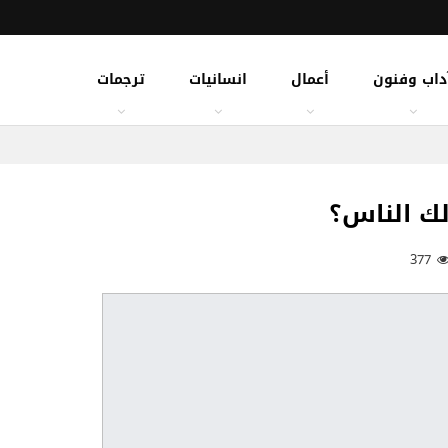
داب وفنون
أعمال
انسانيات
ترجمات
 لك الناس؟
377