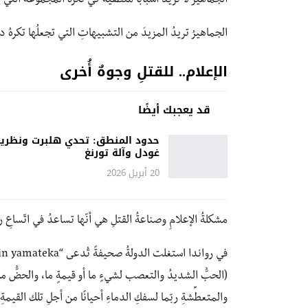
الجماهيرُ لا تريدُ أسبابًا منطقيةً كي تكرَهَ المجموعةَ التي ي
الجماهيرُ تريدُ المزيدَ من التشبيهاتِ التي تجعلُها تكرهُ د
الإعلام.. للقتلِ وجوهٌ أُخرى
قد يعجبك أيضًا
حدود المنطق: تحدي هلبرت ونظري
غودل وآلة تورنغ
20 أبريل 2026
مشكلةُ الإعلامِ وصناعةُ القتلِ هي أنّها تساعدُ في اتّساعِ ر
في رواندا استغلت الدولةُ صحيفةً تُدعى “Kin yamateka” في التفريقِ العرقيّ؛ ففي الإعلامِ قد ترى أشياء مثلَ
(الحبُّ الشديدُ والتعصب لشيءٍ ما أو قيمةٍ ما، والحضُّ من
والمتعطِّشةِ ربّما لسفكِ الدماءِ أحيانًا من أجلِ تلك القيمة