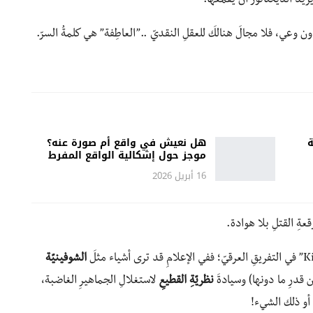
ريدُ الديكتاتورُ أن يقمعَها.
ون وعي، فلا مجالَ هنالكَ للعقلِ النقديّ ..”العاطِفة” هي كلمةُ السرّ.
ة
هل نعيش في واقع أم صورة عنه؟
موجز حول إشكالية الواقع المفرط
16 أبريل 2026
قعةِ القتلِ بلا هوادة.
الشوفينيّة
 قدرِ ما دونها) وسيادةَ
نظريّةِ القطيعِ
لاستغلالِ الجماهيرِ الغاضبة،
ِ أو ذلك الشيء!