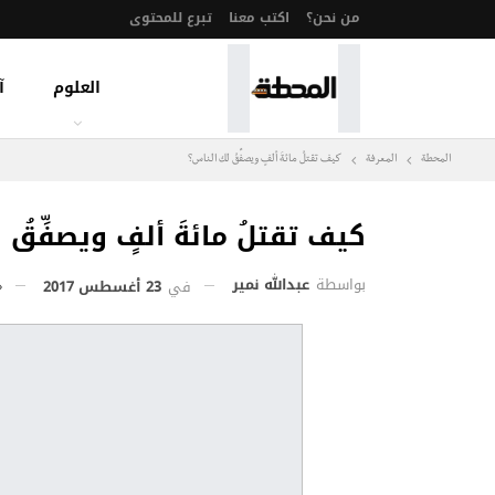
من نحن؟
اكتب معنا
تبرع للمحتوى
العلوم
آ
المحطة
المعرفة
كيف تقتلُ مائةَ ألفٍ ويصفِّقُ لك الناس؟
كيف تقتلُ مائةَ ألفٍ ويصفِّقُ
بواسطة
عبدالله نمير
في
23 أغسطس 2017