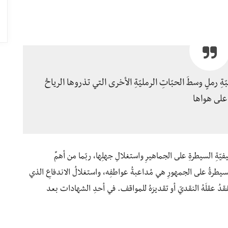
ةِ رملٍ وسطَ الحبّاتِ الرمليّةِ الأخرى التي تذروها الرياحُ
على هواها
يفيّةِ السيطرةِ على الجماهيرِ واستغلالِ جهلِها، ربّما من أهمِّ
يطرةُ على الجمهورِ هي مُداعبةُ عواطفِه، واستغلالُ الاندفاعِ الذي
دُ عقلَهُ النقديّ أو تقديرَهُ للمواقف. في أحدِ الشهادات بعد