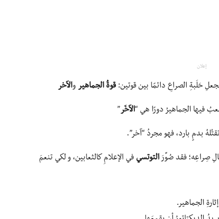
إعلان
لِ حَلَبةِ الصراعِ دائمًا بين قوتين:
قوةُ الجماهير
و
الآخر
لعبُ فيها الجماهيرُ دورًا هي “
الآخَر
”
قتُلهُ بدمٍ بارد، فهو مجردُ “آخر”.
 صِراعِه؛ فقد صُوِّرَ
التوتسي
في الإعلامِ كالثعابين، و لكي تنعمَ
ارةِ الجماهير.