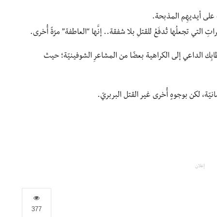
ت على أيديهِم المذبحة.
تِ التي تجعلُها تُدفَعُ للقتلِ بلا شفقة.. إنَّها “العاطفة” مرّةً أُخرى.
ابِك الداعي إلى الكراهية بعضًا من المشاعرِ الشوفينيّة؛ حيث
سانيّة، لكن بوجوهٍ أُخرى غير القتل البربريّ.
إعلان
377