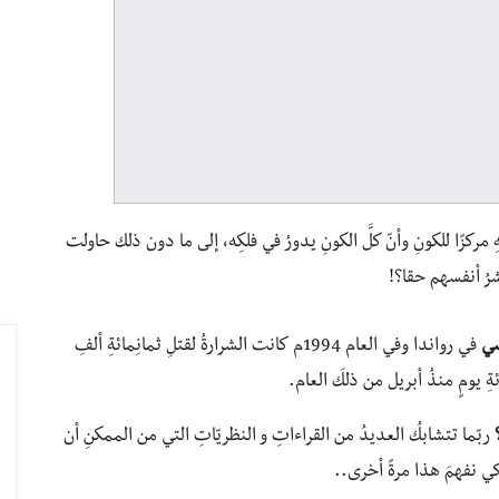
ِ مركزًا للكونِ وأنّ كلَّ الكونِ يدورُ في فلكِه، إلى ما دون ذلك حاولت
شرُ أنفسهم حقا؟!
سي
في رواندا وفي العام 1994م كانت الشرارةُ لقتلِ ثمانِمائةِ ألفِ
ِ يومٍ منذُ أبريل من ذلكَ العام.
ربّما تتشابكُ العديدُ من القراءاتِ و النظريّاتِ التي من الممكنِ أن
 كي نفهمَ هذا مرةً أخرى..