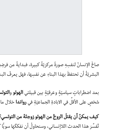
صاغَ الإنسانُ لنفسِهِ صورةً مركزيّةً كبيرة، فبدايةً من فرضِه
البشريّةُ أن تحتفظَ بهذا البناءِ عن نفسِها، فهل يعرفُ الب
بعد اضطراباتٍ سياسيّةٍ وعرقيّةٍ بين قبيلتي
الهوتو
و
التوت
شخصٍ على الأقلِّ في الابادةِ الجماعيّةِ في
رواندا
خلال مائة
كيف يمكنُ أن يقتلَ الزوجُ من الهوتو زوجتَهُ من التوتسي؟
تُفسِّرَ هذا الحدث اللاإنساني، وسنحاولُ أن نفككَها سويًّا