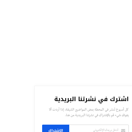
اشترك في نشرتنا البريدية
كل أسبوع تُنشر في المحطة بعض المواضيع الشيقة، إذا أردت ألا
يفوتك شيء قم بالإشتراك في نشرتنا البريدية من هنا.
الاشتراك