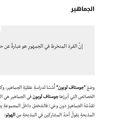
الجماهير
إنَّ الفردَ المنخرط في الجمهورِ هو عبارةٌ عن حبّ
وضعَ
“جوستاف لوبون”
أُسُسًا لدراسةِ عقليّةِ الجماهير، وك
الخصائصِ التي أبرزَها
جوستاف لوبون
في الجماهيرِ هي الس
تقدّمُهُ الجماهيرُ دون وعي؛ فالشخصُ داخلَ المجموعةِ يفق
المذبحةِ يقولُ أحدُ المشاركين في المذبحةِ من
الهوتو
: