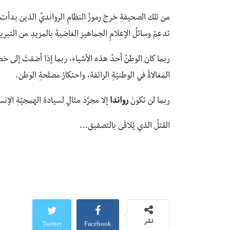
من تلك الصحيفةِ خرجَ رموزُ النظامِ الروانديِّ الذين بدأ
تدعمُ وسائلُ الإعلامِ الجماهيرَ الغاضبةَ بالمزيدِ من التبريرا
ربما كان الوطنُ أحدُ هذه الأشياء، ربما إذا أضفتَ إلى خط
المغالاةُ في الوطنيّةِ الزائفة، واحتكارُ مصلحةِ الوطن.
ربما لن تكونَ
رواندا
إلا مجرَّدَ مثالٍ لسيادة الهمجيّةِ الإن
القتلُ الذي يُلاقَى بالتصفيق…
Twitter
Facebook
نشر