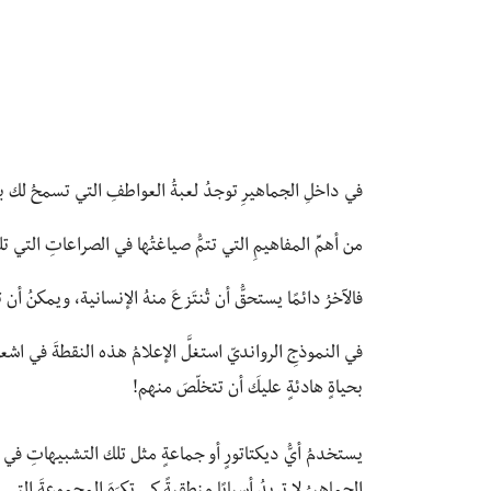
في داخلِ الجماهيرِ توجدُ لعبةُ العواطفِ التي تسمحُ لك بجع
من أهمِّ المفاهيمِ التي تتمُّ صياغتُها في الصراعاتِ التي ت
فالآخرُ دائمًا يستحقُّ أن تُنتَزعَ منهُ الإنسانية، ويمكنُ أن ت
في النموذجِ الروانديّ استغلَّ الإعلامُ هذه النقطةَ في اشعالِ
بحياةٍ هادئةٍ عليكَ أن تتخلّصَ منهم!
يستخدمُ أيُّ ديكتاتورٍ أو جماعةٍ مثل تلك التشبيهاتِ في إث