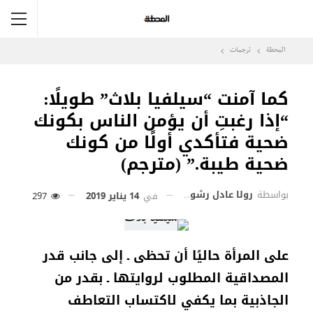
المحطة
ترجمات
كما آمنت “سيلفيا بلاث” طويلًا:
“إذا رغبتِ أن يؤمن الناس بكونك
ضحية فتأكدي أولًا من كونك
ضحية طيبة.” (مترجم)
بواسطة
رولا عادل رشوان
في
14 يناير 2019
297
على المرأة حاليًا أن تحظى ـ إلى جانب قدر
المصداقية المطلوب لروايتها ـ بقدر من
الجاذبية بما يكفي لاكتساب التعاطف