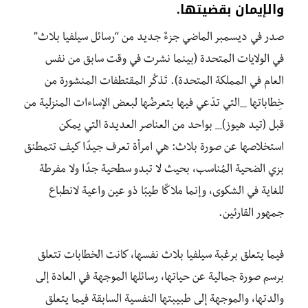
والإيمان بقضيتها.
صدر في ديسمبر الماضي جزءٌ جديد من “رسائل سيلفيا بلاث”
في الولايات المتحدة (بينما نشرت في وقت سابق من نفس
العام في المملكة المتحدة). تَذكُر المقتطفات المنشورة من
خِطاباتها _التي تدّعي فيها بتعرضُها لبعض الإساءات المنزلية من
قبل (تيد هيوز)_ بواحد من العناصر العديدة التي يمكن
استخلاصها عن صورة بلاث: هي امرأة تعرف جيدًا كيف تتمطنق
بزي الضحية المُناسب، بحيث لا تبدو سطحية جدًا ولا مفرطة
للغاية في الشكوى، وإنما ملاكًا طيبًا ذو عين واعية لانطباع
جمهور القارئين.
فيما يتعلق برغبة سيلفيا بلاث نفسها، كانت الخطابات تتعلق
برسم صورة جمالية عن حياتها، رسائلها الموجهة في العادة إلى
والدتها، والموجهة إلى طبيبتها النفسية السابقة فيما يتعلق