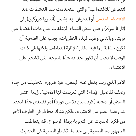
في الاعتداء بسبب أو بآخر! لنتذكّر سويًا عبارة “قبيحة جدا
لتتعرض للاغتصاب.” والتي استخدمت ضد الناشطات ضد
الاعتداء الجنسي
أو التحرش، بداية من (أندريا دوركين) إلى
(تارانا بيرك) وحتى بعض النساء المُعَلقات على ذات القضايا على
تويتر. وبالتالي وطبقًا لهذه النظريات، يجب على الضحية أن
تكون جذابة بما فيه الكفاية لإثارة التعاطف ولكنها في ذات
الوقت لا يجب أن تكون جذابة جدًا للدرجة التي تُشجع على
الاعتداء.
الأمر الذي ربما يغفل عنه البعض، هو: ضرورة التخفيف من حِدة
وصف تفاصيل الإساءة التي تعرضت لها الضحية. رُبما اعتبر
البعض أن محنة (كريستين بلاسي فورد) أمر تقليدي جدًا ليحصل
على هذا القدر من الاهتمام، ولكن هناك مخاطر في الطرف الآخر
من فكرة الحديث عن التجربة بهذا الوضوح. قد يتعاطف
الجمهور مع الضحية إلى حد ما. تُخاطر الضحية في الحديث