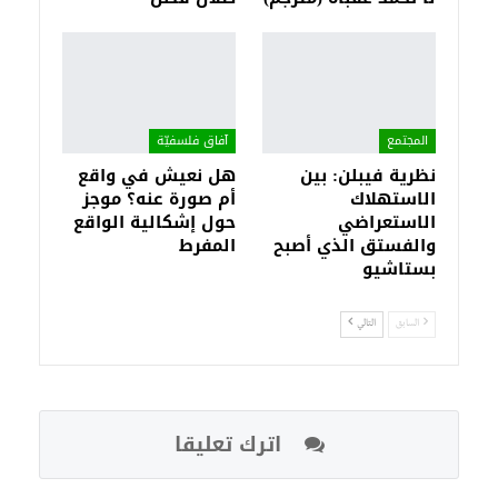
المجتمع
آفاق فلسفيّة‎
نظرية فيبلن: بين
هل نعيش في واقع
الاستهلاك
أم صورة عنه؟ موجز
الاستعراضي
حول إشكالية الواقع
والفستق الذي أصبح
المفرط
بستاشيو
السابق
التالي
اترك تعليقا