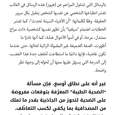
بالرسائل التي تتناول المزاعم عن (هيوز) هذه الرسائل في الغالب
تفسّر انطباعها الشخصي عن نفسها كشخص يتقبل بكل سرور
الحقيقة وفقًا لكلماتها: “أن الأشياء السيئة تحدث”، كما تفسّر
الخطابات اهتمام “سيلفيا” بأن تظهر نفسها كشخصية ذات مزاج
معتدل، مرحة، أو في أسوأ الأحوال هشّة، كما أنها نادرًا ما
أظهرت، الصفة الضعيفة غير المقبولة الراثية لحالها. حتى عندما
تكون غاضبة، فإنها دائمًا ما استطاعت تُخفف حِدة هذا الغضب،
إلى الدرجة التي يسهل عليها معها أن تُحوّله إلى وجهة نظر
واضحة.
غير أنه على نطاق أوسع، فإن مسألة
“الضحية الطيبة” المعرّفة بتوقعات مفروضة
على الضحية لتحوز من الجاذبية بقدر ما تملك
من المصداقية بما يكفي لكسب التعاطُف،