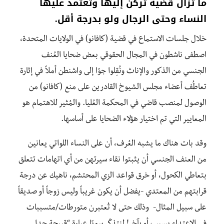
ما تزال قضية تركن إليها وتعتمد عليها
النساء وحتى الرجال ولو بدرجة أقل.
خلال جلسات الاستماع في قضية (كافانو) في الولايات المتحدة،
اصطفى ناشطون في المجال الحقوقي بعض ضحايا العُنف
الجنسي من الذكور والإناث ونُقِلوا جوًا إلى واشنطن أملاً في إثارة
تعاطُف أعضاء مجلس الشيوخ القادرين على منع (كافانو) من
الوصول لمنصب قاضي في المحكمة العُليا. والمُثير للاهتمام هو
المعايير التي تم اختيار هؤلاء الضحايا على أساسها.
وقد بات هناك ما يشبه العُرف، أن على النساء اللواتي يعانين
من العنف الجنسي أن يثبتوا نقاء سيرتهن من أي اتهامات تتعلق
بتعاطي الكحول، أو خرق قواعد الزي المحتشم، ناهيك عن درجة
قرابتهم من المعتدي -يفضل أن يكون غريباً وليس زوجاً أو صديقاً
على سبيل المثال- وذلك حتى لا تُعتبرن متورطات/متسببات