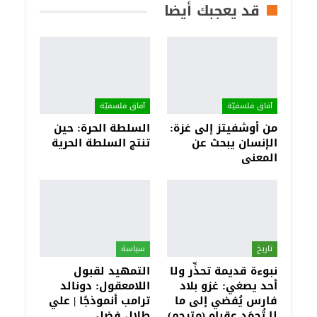
قد يعجبك أيضا
آفاق فلسفيّة‎
آفاق فلسفيّة‎
من أوشفيتز إلى غزة:
السلطة الحرة: حين
الإنسان يبحث عن
تنتج السلطة الحرية
المعنى
تاريخ
سياسة
نبوءة قديمة تحذِّر ولا
التمهيد لقبول
أحد يصغي: غزو بلاد
اللامعقول: دونالد
فارس يُفضي إلى ما
ترامب أنموذجًا | علي
لا تُحمَد عقباه (مترجم)
طلال فضل