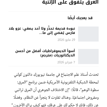
العرق يتفوق على الإثنية
قد يعجبك أيضًا
نبوءة قديمة تحذِّر ولا أحد يصغي: غزو بلاد
فارس يُفضي إلى ما…
29 مايو 2026
أسوأ الديموقراطيات أفضل من أحسن
الديكتاتوريات (مترجم)
7 فبراير 2026
تحدث أستاذ علم الاجتماع في جامعة نيويورك دالتون كولني
لمحطة الشبكية التلفزيونية الأمريكية ضمن برنامج “العرق:
سطوة الوهم”، قائلًا: “إن الاختلاف الجوهري أن العرق تراتبي
ومفروض اجتماعيًا. وهناك تفاوت لا يتجزأ عن النظام. وفضلًا
عن ذلك، فإنك لا حكم لك على عرقك، فهو كيف يراك الآخرون.”