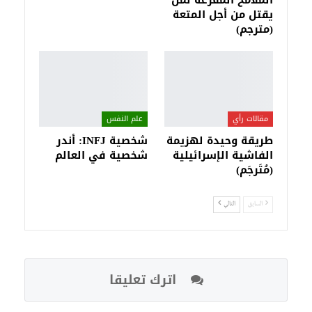
الملامح المفزعة لمن
يقتل من أجل المتعة
(مترجم)
مقالات رأي
علم النفس
طريقة وحيدة لهزيمة
شخصية INFJ: أندر
الفاشية الإسرائيلية
شخصية في العالم
(مُتَرجَم)
السابق
التالي
اترك تعليقا