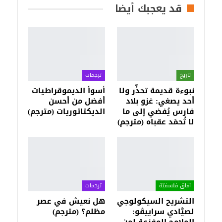
قد يعجبك أيضا
تاريخ
ترجمات
نبوءة قديمة تحذِّر ولا
أسوأ الديموقراطيات
أحد يصغي: غزو بلاد
أفضل من أحسن
فارس يُفضي إلى ما
الديكتاتوريات (مترجم)
لا تُحمَد عقباه (مترجم)
آفاق فلسفيّة‎
ترجمات
التشريح السيكولوجي
هل نعيش في عصر
لصيَّادي سراييڤو:
مظلم؟ (مترجم)