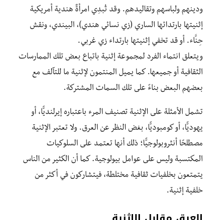
ودينهم ولباسهم وتقاليدهم. وقد تُبدِي امرأةٌ هندية أمريكية
إثنيتها بارتدائها الساري (زي نسائي هندي)، البيندي، ونقش
حِنَّاء. أو قد تخفي إثنيتها بارتداء زي غربي.
ويتعلق انتماء الفرد لمجموعة إثنية باتباع بعض تلك الممارسات
الثقافية أو جميعها. كما يميل المنتمون لإثنية ما للتآلف مع
بعضهم البعض بناءً على تلك السمات المشتركة.
تشمل الأمثلة على الإثنية تصنيف المرء باعتباره إيرلنديًّا، أو
يهوديًّا، أو كومبوديًّا، بغض النظر عن العرق. ولا تعتبر الإثنية
مصطلحًا أنثروبولوجيًّا؛ ذلك أنها تعتمد على السلوكيات
المكتسبة وليس على عوامل بيولوجية. كما أن الكثير من الناس
يتمتعون بخلفيات ثقافية مختلطة، فيتشاركون في أكثر من
خلفية إثنية.
العرق مقابل الإثنية