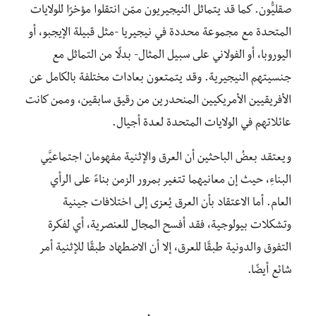
صقليُّون. كما قد يتماثل النيجيريون ممّن انتقلوا مؤخرًا للولايات
المتحدة مع مجموعة محددة في نيجيريا -مثل قبيلة الإيجبو، أو
اليوروبا، أو الفولاني على سبيل المثال- بدلًا من التماثل مع
جنسيتهم النيجيرية. وقد يتمتعون بعادات مختلفة بالكامل عن
الأفريقيين الأمريكيين المنحدرين من رقيق سابقين، وممن كانت
عائلاتهم في الولايات المتحدة لعدة أجيال.
ويعتقد بعضُ الباحثين أن العرق والإثنية مفهومان اجتماعيَّي
البناءِ، حيث إن معانيهما تتغير بمرور الزمن بناءً على الرأي
العام. أما الاعتقاد بأن العرق يُعزى إلى اختلافات جينية
وتشكلات بيولوجية، فقد أفسح المجال للعنصرية، أي لفكرة
التفوق والدونية طبقًا للعرق، إلا أن الاضطهاد طبقًا للإثنية أمر
شائع أيضًا.