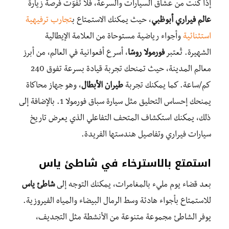
إذا كنت من عشاق السيارات والسرعة، فلا تفوّت فرصة زيارة
عالم فيراري أبوظبي
، حيث يمكنك الاستمتاع ب
تجارب ترفيهية
استثنائية
وأجواء رياضية مستوحاة من العلامة الإيطالية
الشهيرة. تُعتبر
فورمولا روسّا
، أسرع أفعوانية في العالم، من أبرز
معالم المدينة، حيث تمنحك تجربة قيادة بسرعة تفوق 240
كم/ساعة. كما يمكنك تجربة
طيران الأبطال
، وهو جهاز محاكاة
يمنحك إحساس التحليق مثل سيارة سباق فورمولا 1. بالإضافة إلى
ذلك، يمكنك استكشاف المتحف التفاعلي الذي يعرض تاريخ
سيارات فيراري وتفاصيل هندستها الفريدة.
استمتع بالاسترخاء في شاطئ ياس
بعد قضاء يوم مليء بالمغامرات، يمكنك التوجه إلى
شاطئ ياس
للاستمتاع بأجواء هادئة وسط الرمال البيضاء والمياه الفيروزية.
يوفر الشاطئ مجموعة متنوعة من الأنشطة مثل التجديف،