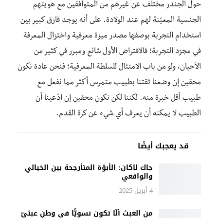
حول الجندر مختلف عن غيرهم من المتوافقين مع هويتهم
الجنسية المعيّنة لهم عند الولادة. على أنه يوجد فارق كبير بين
استخدام التجربة بوصفها مصدر ميزة معرفية واختزال المعرفة
في مجرّد التجربة؛ فالافتراض الأول شائع ومبرر في كثير من
الأحيان، ولو من باب الامتثال للسلطة المعرفية؛ فنحن عادة نكون
محقين إن وضعنا ثقتنا بطبيب متمرس أكثر مما نفعل مع
طبيب أقل خبرة منه. لكننا لكن نكون محقين إن ادّعينا أن
الطبيب لا يمكنه أن يعرف أي شيء عن كرة القدم.
قد يعجبك أيضًا
جاك لاكان: الأبوّة المتأرجحة بين الخيالي
والواقعي
4 أبريل 2025
من العبث ألّا تكون نسويًّا في وطنٍ عبثيّ