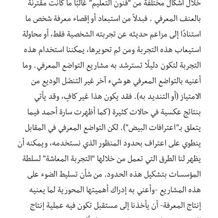
خلال أشكال مختلفة من “فنون التعليم” غالبًا ما كانت مقترنة
بالعنف المعرفي . فبدلاً من استبعاد أو إقصاء معرفة شخص ما
استنادًا إلى مزاعم حديثه عن تجربته الشخصية فقط، أو محاولة
استيعاب هذه التجربة ومن ثم تحويرها، يمكننا استخدام هذه
التجربة لتكون دليلًا تسترشد به مشاريع التواضع المعرفي. وما
أعنيه بالتواضع المعرفي هو شيء آخر غير التنصّل الوديع من
الامتياز (أو التنديد به). فقد يكون هذا غير كافٍ، وقد يأتي
بنتائج عكسية في حالات كثيرة (كما أظهرت سارة أحمد فيما
يتعلق بـ”اعترافات البيض”). لكن التواضع المعرفي في المقابل
ينطوي على اعتراف بحدود المنظور الذي نستخدمه، ويمكنه أن
يظهر لنا الطرق التي تعمل من خلالها “التجربة المعاشة” لسلطة
المؤسسات بتشكيل هذه الحدود. من شأن تسليط الضوء على
هذه المشاريع -وأعني به إدراك أهميتها المحورية لما يعنيه
إنتاج المعرفة- أن يأخذنا إلى مستقبل تكون فيه عملية إنتاج