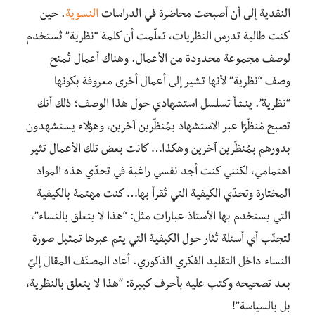
النقدية إلى أن أصبحت محاضرة في الدراسات
النسوية
. حين
كنت طالبة تدرس النظريات، تعلّمت أن كلمة “نظرية” تُستخدم
لوصف مجموعة محدودة من الأعمال. وهناك أعمال تُمنح
وصف “نظرية” لأنها تشير إلى أعمال أخرى معروفة بكونها
“نظرية”. ينشأ تسلسل استشهادي حول هذا الوصف؛ ذلك أنك
تصبح مُنظّرًا عبر الاستشهاد بمُنظّرين آخرين، وهؤلاء يستشهدون
بدورهم بمُنظّرين آخرين وهكذا… كانت بعض تلك الأعمال تثير
اهتمامي، لكنني كنت أجد نفسي راغبة في تحدّي هذه المواد
المختارة وتحدّي الكيفية التي تُقرأ بها… كنت مهتمة بالكيفية
التي يستخدم بها الأستاذ عبارات مثل: “هذا لا يتعلق بالنساء”،
لتجنّب أي أسئلة تُثار حول الكيفية التي يتم عبرها تمثيل صورة
النساء داخل التقليد الفكري الذكوري. أعاد المصنّف المقال إليّ
بعد تصحيحه وكتب عليه بأحرف كبيرة: “هذا لا يتعلق بالنظرية،
بل بالسياسة”!