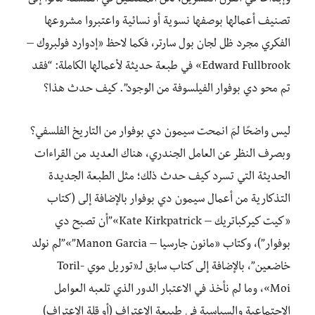
تصنيف أعمالها بوصفها نسوية أو نسائية واعتبروا مشروعها
الفكري مجرد ظل لجان بول سارتر، فكما لاحظ «إدوارد فولبروك –
Edward Fullbrook» في طبعة حديثة لأعمالها الكاملة: “فقد
تم محو دي بوفوار الفيلسوفة من الوجود”. كيف حدث هذا؟
ليس واضحًا لمَ انمحت سيمون دي بوفوار من التاريخ الفلسفي؟
وبصرف النظر عن العامل الجندري، هناك العديد من القراءات
الحديثة التي تسرد كيف حدث ذلك؛ مثل الطبعة الجديدة
التذكارية من أعمال سيمون دي بوفوار بالإضافة إلى (كتاب
«كيت كيركباتريك – Kate Kirkpatrick»”أن تصبح دي
بوفوار”)، وكتاب «مانون جارسيا – Manon Garcia”»”لم نولد
خاضعين”، بالإضافة إلى كتاب سابق لـ«توريل موي -Toril
Moi»، وما لم نأخذ في الاعتبار الدور الذي تلعبه العوامل
الاجتماعية والسياسية في طبيعة الاعتراف (أو قلة الاعتراف)