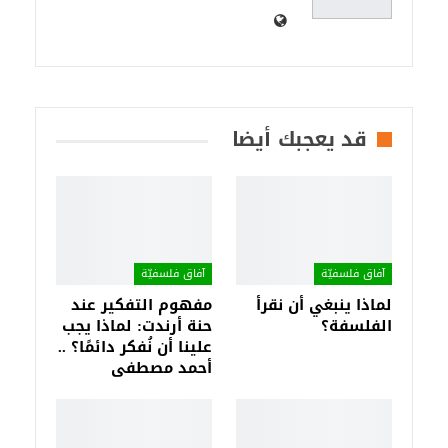
قد يعجبك أيضا
آفاق فلسفيّة‎
آفاق فلسفيّة‎
لماذا ينبغي أن نقرأ
مفهوم التفكير عند
الفلسفة؟
حنة أرندت: لماذا يجب
علينا أن نُفكر دائمًا؟ ..
أحمد مصطفى