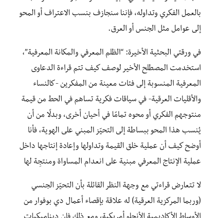
بالعمل الفكري وتداوله، فإننا سنجازف بنسب الاعتراف أو المحو
إلى عوامل مثل الجنس أو العرق.
في ورقتي البحثية الأخيرة: “الظلم المعرفي والمكانة المعرفية”،
استخدمت المصطلح الأخير لوصف كيف تتم قراءة الدعاوى
المعرفية المنسوبة إلى فئات معينة من المفكرين -كالنساء
والأقليات العرقية- في سياقات فكرية تساهم في الحط من قيمة
منتوجهم الفكري أو محوه تمامًا في أحيان أخرى، وبدلًا من أن
يُنسب هذا المحو ببساطة إلى التحيّز المبني على الهوية، فأنا
أوضح كيف أن عملية خلق القيمة وتداولها وإعادة إنتاجها داخل
عملية الإنتاج المعرفي مبنية على انعدام المساواة ومنتجِة لها
لا تتعارض قراءتي مع وجهة النظر القائلة بأن التحيّز الجنسي
(وربما المركزية العرقية) له علاقة بإقصاء أعمال دي بوفوار من
الأوساط الأكاديمية الأنجلو أمريكية، ومع ذلك فإن ديناميكيات