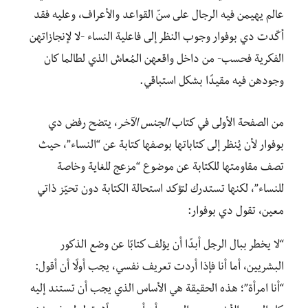
عالم يهيمن فيه الرجال على سنّ القواعد والأعراف، وعليه فقد
أكّدت دي بوفوار وجوب النظر إلى فاعلية النساء -لا لإنجازاتهن
الفكرية فحسب- من داخل واقعهن المُعاش الذي لطالما كان
وجودهن فيه مقيدًا بشكل استباقي.
من الصفحة الأولى في كتاب
الجنس الآخر
، يتضح رفض دي
بوفوار لأن يُنظر إلى كتاباتها بوصفها كتابة عن “النساء”، حيث
تصف مقاومتها للكتابة عن موضوع “مزعج للغاية وخاصة
للنساء”، لكنها تستدرك لتؤكد استحالة الكتابة دون تحيّز ذاتي
معين، تقول دي بوفوار:
“لا يخطر ببال الرجل أبدًا أن يؤلف كتابًا عن وضع الذكور
البشريين، أما أنا فإذا أردت تعريف نفسي، يجب أولًا أن أقول:
“أنا امرأة”؛ هذه الحقيقة هي الأساس الذي يجب أن تستند إليه