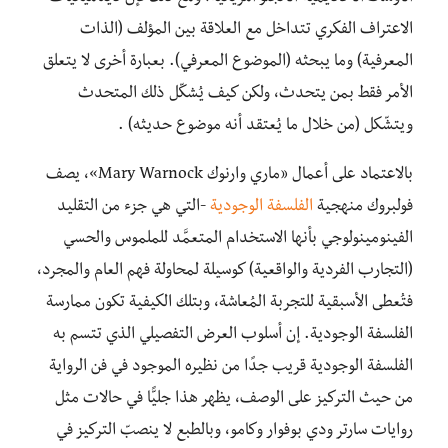
الاعتراف الفكري تتداخل مع العلاقة بين المؤلف (الذات
المعرفية) وما يبحثه (الموضوع المعرفي). بعبارة أخرى لا يتعلق
الأمر فقط بمن يتحدث، ولكن كيف يُشكّل ذلك المتحدث
ويتشّكل (من خلال ما يُعتقد أنه موضوع حديثه) .
بالاعتماد على أعمال «ماري وارنوك Mary Warnock»، يصف
فولبروك منهجية
الفلسفة الوجودية
-التي هي جزء من التقليد
الفينومينولوجي بأنها الاستخدام المتعمَّد للملموس والحسي
(التجارب الفردية والواقعية) كوسيلة لمحاولة فهم العام والمجرد،
فتُعطى الأسبقية للتجربة المُعاشة، وبتلك الكيفية تكون ممارسة
الفلسفة الوجودية. إن أسلوب العرض التفصيلي الذي تتسم به
الفلسفة الوجودية قريب جدًا من نظيره الموجود في فن الرواية
من حيث التركيز على الوصف، يظهر هذا جليًّا في حالات مثل
روايات سارتر ودي بوفوار وكامو، وبالطبع لا ينصبّ التركيز في