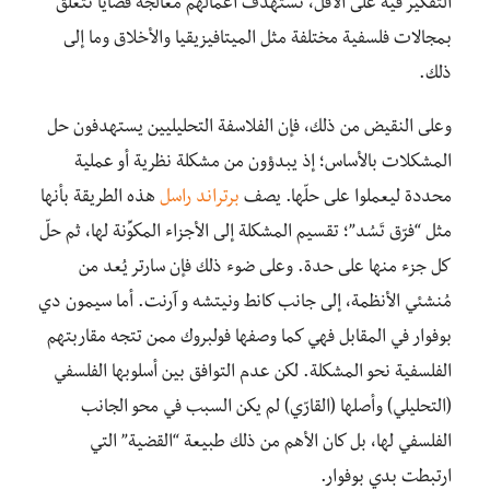
التفكير فيه على الأقل، تستهدف أعمالهم معالجة قضايا تتعلق
بمجالات فلسفية مختلفة مثل الميتافيزيقيا والأخلاق وما إلى
ذلك.
وعلى النقيض من ذلك، فإن الفلاسفة التحليليين يستهدفون حل
المشكلات بالأساس؛ إذ يبدؤون من مشكلة نظرية أو عملية
محددة ليعملوا على حلّها. يصف
برتراند راسل
هذه الطريقة بأنها
مثل “فرّق تَسُد”؛ تقسيم المشكلة إلى الأجزاء المكوِّنة لها، ثم حلّ
كل جزء منها على حدة. وعلى ضوء ذلك فإن سارتر يُعد من
مُنشئي الأنظمة، إلى جانب كانط ونيتشه و آرنت. أما سيمون دي
بوفوار في المقابل فهي كما وصفها فولبروك ممن تتجه مقاربتهم
الفلسفية نحو المشكلة. لكن عدم التوافق بين أسلوبها الفلسفي
(التحليلي) وأصلها (القارّي) لم يكن السبب في محو الجانب
الفلسفي لها، بل كان الأهم من ذلك طبيعة “القضية” التي
ارتبطت بدي بوفوار.