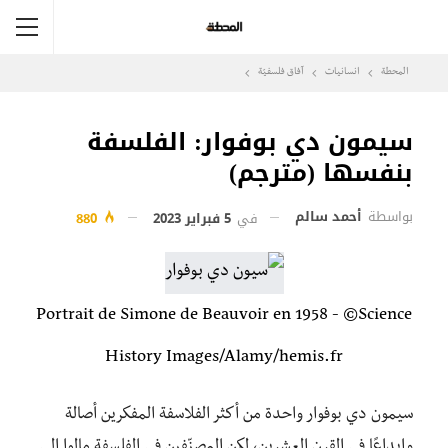
المحطة
انسانيات
آفاق فلسفيّة‎
سيمون دي بوفوار: الفلسفة
بنفسها (مترجم)
بواسطة
أحمد سالم
في
5 فبراير 2023
880
Portrait de Simone de Beauvoir en 1958 - ©Science
History Images/Alamy/hemis.fr
سيمون دي بوفوار واحدة من أكثر الفلاسفة المفكرين أصالة
وإبداعًا في القرن العشرين، لكن المصنّفين في الفلسفة مالوا إلى