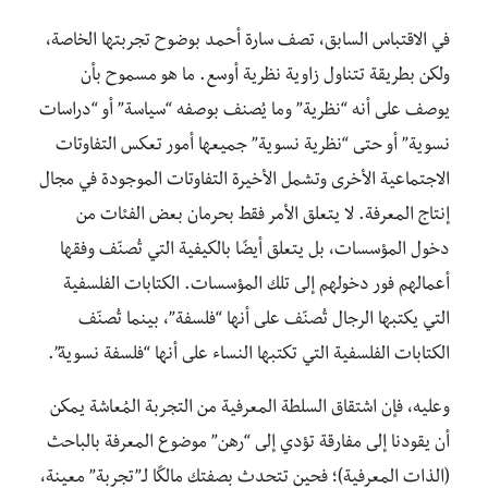
في الاقتباس السابق، تصف سارة أحمد بوضوح تجربتها الخاصة،
ولكن بطريقة تتناول زاوية نظرية أوسع. ما هو مسموح بأن
يوصف على أنه “نظرية” وما يُصنف بوصفه “سياسة” أو “دراسات
نسوية” أو حتى “نظرية نسوية” جميعها أمور تعكس التفاوتات
الاجتماعية الأخرى وتشمل الأخيرة التفاوتات الموجودة في مجال
إنتاج المعرفة. لا يتعلق الأمر فقط بحرمان بعض الفئات من
دخول المؤسسات، بل يتعلق أيضًا بالكيفية التي تُصنّف وفقها
أعمالهم فور دخولهم إلى تلك المؤسسات. الكتابات الفلسفية
التي يكتبها الرجال تُصنّف على أنها “فلسفة”، بينما تُصنّف
الكتابات الفلسفية التي تكتبها النساء على أنها “فلسفة نسوية”.
وعليه، فإن اشتقاق السلطة المعرفية من التجربة المُعاشة يمكن
أن يقودنا إلى مفارقة تؤدي إلى “رهن” موضوع المعرفة بالباحث
(الذات المعرفية)؛ فحين تتحدث بصفتك مالكًا لـ”تجربة” معينة،