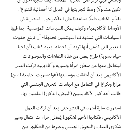
وبالتالي فهي تركّز على التجربة المُعاشة. يعد كتابها (حول أن
تكون مشمولًا) وصفًا لتجربتها في العمل كـ”أخصائية للتنوع”.
يقدّم الكتاب دليلًا يساعدنا على التفكير حول العنصرية في
الأوساط الأكاديمية، وكيف يمكن للسياسات المؤسسية -بما فيها
السياسات التي تستهدف المهمّشين تحديدًا- أن تمنع حدوث
التغيير التي تدّعي أنها تريد أن تحدثه. يعيد كتاب (أن تحيا
حياة نسوية) طرح بعض من هذه النقاشات والموضوعات
ليتفاعل معها من منظور امرأة ونسوية وأكاديمية تركت العمل
الأكاديمي بعد أن أخفقت مؤسستها (غولدسميث، جامعة لندن)
مرارًا وتكرارًا في التعامل مع اتهامات التحرش الجنسي التي
طالت أحد كبار الأكاديميين (البيض، الذكور) العاملين بها.
استمرت سارة أحمد في النشر حتى بعد أن تركت العمل
الأكاديمي، فكتابها الأخير (شكوى) يُفصّل إجراءات انتقال وسير
شكاوى العنف والتحرش الجنسي وغيرها من الشكاوى بين