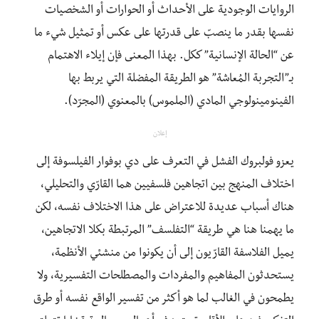
الروايات الوجودية على الأحداث أو الحوارات أو الشخصيات
نفسها بقدر ما ينصبّ على قدرتها على عكس أو تمثيل شيء ما
عن “الحالة الإنسانية” ككل. بهذا المعنى فإن إيلاء الاهتمام
بـ”التجربة المُعاشة” هو الطريقة المفضلة التي يربط بها
الفينومينولوجي المادي (الملموس) بالمعنوي (المجرّد).
إعلان
يعزو فولبروك الفشل في التعرف على دي بوفوار الفيلسوفة إلى
اختلاف المنهج بين اتجاهين فلسفيين هما القارّي والتحليلي،
هناك أسباب عديدة للاعتراض على هذا الاختلاف نفسه، لكن
ما يهمنا هنا هي طريقة “التفلسف” المرتبطة بكلا الاتجاهين،
يميل الفلاسفة القارّيون إلى أن يكونوا من منشئي الأنظمة،
يستحدثون المفاهيم والمفردات والمصطلحات التفسيرية، ولا
يطمحون في الغالب لما هو أكثر من تفسير الواقع نفسه أو طرق