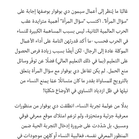
غالبًا ما يُنظر إلى أعمال سيمون دي بوفوار بوصفها إجابة على
“سؤال المرأة”. اكتسب “سؤال المرأة” أهمية متزايدة عقب
الحرب العالمية الثانية، ليس بسبب المساهمة الكبيرة للنساء
في الحرب فحسب -ما أكد قدرتهن التامة على أداء الأعمال
الموكلة عادة إلى الرجال- لكن أيضًا بسبب زيادة فرص الحصول
على التعليم (بما في ذلك التعليم العالي) فضلًا عن توفّر وسائل
منع الحمل. لم يكن تفاعل دي بوفوار مع سؤال المرأة يتعلق
بالترويج للمساواة بقدر ما كان متسائلًا عمّا يمنع النساء من
نيلها في ظل ازدياد التساوي في الأوضاع شكليًا!
بدلًا من عولمة تجربة النساء، انطلقت دي بوفوار من منظورات
معرفية جزئية ومتحيّزة، ولم تزعم امتلاك موقع معرفي فوقي
ومسبق، بل شدّدت على ضرورة إدخال التجربة الحية ضمن
المنظور المعرفي نفسه، فغالبية النساء أو كلهن موجودات في