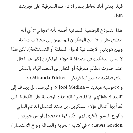
فهذا يعني أنك تخاطر بقصر ادعاءاتك المعرفية على تجربتك
فقط.
هذا النموذج للوضعية المعرفية أصفه بأنه “مجالي”؛ أي أنه
ينطوي على ربط بين المفكرين المنتمين إلى مجالات معيّنة
وبين هويتهم الاجتماعية (سواء المعلنة أو المُستنتَجة). لكن هذا
لا يعني التشكيك في مصداقية هؤلاء المفكرين (كما هو الحال
عند حدوث مظالم معرفية أو افتقار إلى المصداقية، بالشكل
الذي صاغته <<ميراندا فريكر – Miranda Fricker>>
و<<خوسيه ميدينا – José Medina>> وغيرهما، بل يهدف إلى
تقييد ادعاءاتهم. لا تقتصر نتائج هذه الوضعية على الكيفية التي
تُقرأ بها أعمال هؤلاء المفكرين، بل تمتد لتشمل الدعم المالي
وأنواع الدعم الأخرى لهم أيضًا، كما <<يجادل لويس جوردون –
Lewis Gordon>> في كتابه “الحرية والعدالة ونزع الاستعمار”،