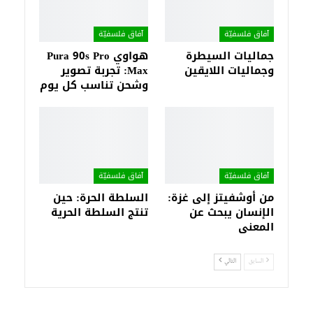
آفاق فلسفيّة‎
آفاق فلسفيّة‎
جماليات السيطرة
هواوي Pura 90s Pro
وجماليات اللايقين
Max: تجربة تصوير
وشحن تناسب كل يوم
آفاق فلسفيّة‎
آفاق فلسفيّة‎
من أوشفيتز إلى غزة:
السلطة الحرة: حين
الإنسان يبحث عن
تنتج السلطة الحرية
المعنى
السابق
التالي