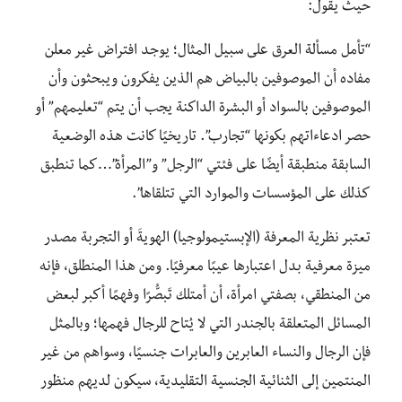
حيث يقول:
“تأمل مسألة العرق على سبيل المثال؛ يوجد افتراض غير معلن
مفاده أن الموصوفين بالبياض هم الذين يفكرون ويبحثون وأن
الموصوفين بالسواد أو البشرة الداكنة يجب أن يتم “تعليمهم” أو
حصر ادعاءاتهم بكونها “تجارب”. تاريخيًا كانت هذه الوضعية
السابقة منطبقة أيضًا على فئتي “الرجل” و”المرأة”…كما تنطبق
كذلك على المؤسسات والموارد التي تتلقاها”.
تعتبر نظرية المعرفة (الإبستيمولوجيا) الهويةَ أو التجربة مصدر
ميزة معرفية بدل اعتبارها عيبًا معرفيًا. ومن هذا المنطلق، فإنه
من المنطقي، بصفتي امرأة، أن أمتلك تَبصُّرًا وفهمًا أكبر لبعض
المسائل المتعلقة بالجندر التي لا يُتاح للرجال فهمها؛ وبالمثل
فإن الرجال والنساء العابرين والعابرات جنسيًا، وسواهم من غير
المنتمين إلى الثنائية الجنسية التقليدية، سيكون لديهم منظور