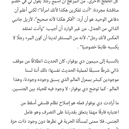
كل الحجج الأخرى. من المزعج أن أسمع رجلًا يقول لي في خضم
مناقشة مجردة: “أنت تفكرين هكذا لأنك امرأة”؛ لكني أعلم أن
دفاعي الوحيد هو أن أرد: “أفكر هكذا لأنه صحيح”، لأزيل جانبي
الذاتي من الجدل. من غير الوارد أن أجيب: “وأنت تعتقد
العكس لأنك رجل”، لأنه من المستقر لدينا أن كون المرء رجلًا لا
يكسبه طابعًا خصوصيًا” .
بالنسبة إلى سيمون دي بوفوار، كان الحديث انطلاقًا من موقف
ذاتي شرطًا مسبقًا لعملية الحديث نفسها؛ ذلك أننا لسنا
موجودين كبشر بمعزل العالم الذي يسبق وجوده وجودنا، وهذا
العالم -كما توضح دي بوفوار- لا وجود فيه للحياد بين الجنسين.
ما أرادت دي بوفوار فعله هو إصلاح نظام فلسفي أسقط من
اعتباره فارقًا مهمًا يتعلق بقدرتنا على التصرف وهو عامل
الجنس. فلا معنى لمسألة الحرية في نظرها دون وجود ذات حرّة