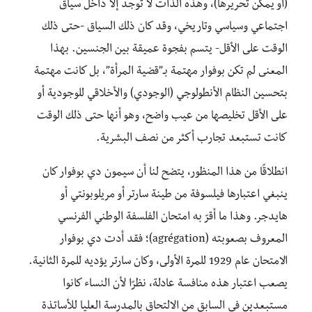
(أو يمكن تحريرها)، وهذه الذات لا توجد إلا داخل سياق
اجتماعي وسياسي وتاريخي، وقد كان ذلك السياق -حتى ذلك
الوقت على الأقل- يتسم بفجوة عميقة بين الجنسين. بهذا
المعنى لم تكن بوفوار مهتمة بـ”قضية المرأة”، بل كانت مهتمة
بتحسين النظام الأنطولوجي (الوجودي) والأخلاقي للوجودية أو
على الأقل تخليصها من عيب واضح، وهو أنها حتى ذلك الوقت
كانت تستبعد تجارب أكثر من نصف البشرية.
انطلاقًا من هذا المنظور، يتضح لنا أن سيمون دي بوفوار كان
ينبغي اعتبارها فيلسوفة من طينة سارتر أو مريلوبونتي أو
هايدجر. وهذا ما أقرّ به امتحان الفلسفة الوطني الفرنسي
المعروف بصعوبته (agrégation)؛ فقد أدت دي بوفوار
الامتحان عام 1929 للمرة الأولى، وكان سارتر يؤديه للمرة الثانية.
يصعب اعتبار هذه منافسة عادلة، نظرًا لأن النساء كانوا
مستبعدين في السابق من الالتحاق بالمدرسة العليا للأساتذة