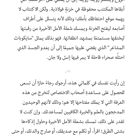
الروح وينتشر رويدًا رويدًا إلى أن يقضي على آخر شعلةِ أملٍ
أبقاها المكتئب محفوظة في خزنةٍ فولاذية. ولكن الاكتئاب لا
يهمه موقع احتفاظك بأملك؛ وذلك لأنه يتسلل على أطراف
أصابعه ليفتح الخزنة ويمسك شعلةَ الأمل الأخيرة من رقبتها
ليخنقها مستمتعًا بمشهد انطفائها. فهو بذلك يمثل “سايكوباث
المشاعر” الذي يقضي عليها جميعًا إلى أن يغدو الجسدَ الذي
احتلَّه صحراء قاحلة لا يمر فيها إنسٌ ولا جان.
إعلان
إن رأيت نفسك في كلماتي هذه، أرجوك رجاءً حارًا أن تسعى
للحصول على مساعدةِ أصحاب الاختصاص لتخرج من هذه
الغرفة التي لا يملك مفتاحها إلا هم؛ وذلك لأنهم الوحيدون
المدججون بالعلم والخبرة الكافيين لمساعدتك. وإن كنت لا
تقدر على ذلك، تمسك بشعلة الأمل الأخيرة وحاول إِذكاءها
بشتى الطرق؛ اقرأ، أو تكلم مع صديقك، أو صارح والدتك، أو حتى