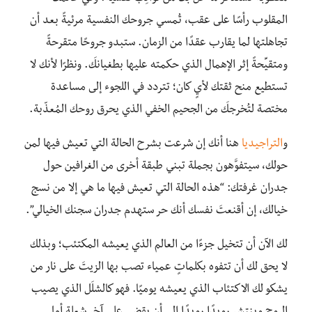
المقلوب رأسًا على عقب، تُمسي جروحك النفسية مرئيةً بعد أن
تجاهلتها لما يقارب عقدًا من الزمان. ستبدو جروحًا متقرحةً
ومتقيِّحةً إثر الإهمال الذي حكمته عليها بطغيانكَ. ونظرًا لأنك لا
تستطيع منح ثقتك لأيٍ كان؛ تتردد في اللجوء إلى مساعدة
مختصة لتُخرجكَ من الجحيم الخفي الذي يحرق روحك المُعذّبة.
و
التراجيديا
هنا أنك إن شرعت بشرح الحالة التي تعيش فيها لمن
حولك، سيتفوَّهون بجملة تبني طبقة أخرى من الغرافين حول
جدران غرفتك: “هذه الحالة التي تعيش فيها ما هي إلا من نسج
خيالك، إن أقنعتَ نفسك أنك حر ستهدم جدران سجنك الخيالي”.
لك الآن أن تتخيل جزءًا من العالم الذي يعيشه المكتئب؛ وبذلك
لا يحق لك أن تتفوه بكلماتٍ عمياء تصب بها الزيتَ على نار من
يشكو لك الاكتئاب الذي يعيشه يوميًا. فهو كالشلَل الذي يصيب