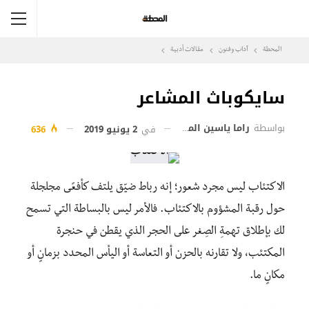
المحطة
آداب وفنون
مقالات أدبية
سايكوباث المشاعر
بواسطة
راما ياسين المقوسي
في
2 يونيو 2019
636
الاكتئاب ليس مجرد شعور؛ إنه رباط ضيّق يلتف كأفعًى مجلجلة
حول رقبة المشؤوم بالاكتئاب. فالأمر ليس بالبساطة التي تسمح
لك بإطلاق تهمةِ الصِغر على الحجر الذي يقطن في حنجرة
المكتئب، ولا تقارنه بالحزن أو التعاسة أو اليأس المحدد بزمانٍ أو
مكانٍ ما.