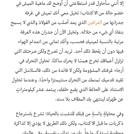
إلا أنني سأحاول قدر استطاعتي أن أوضح لك ماهية العيش في
خضم حالة من الاكتئاب؛ تخيل معي أنك تعيش في غرفة
جدرانها من
الغرافين
الذي يعد أصلب من الفولاذ والذي لا يسمح
بنفاذ أي شيء من خلاله. وتخيل الآن أن جدران هذه الغرفة
مرئية بالنسبة لعينيك فحسب، وأنّك تعاني من انعدام الهواء
فيها دون أن يلحظ ذلك أحد. تريد أن تصرخ ولكن صرختك التي
تزلزل أعماقك تخرج همسًا لا يحرك ساكنًا. تحاول التحرك في
أرجاء غرفتك المشؤومة ولكن لا فائدة من ذلك، فالسلاسل التي
تقيد قدميك تمنعك من التحرك سنتيمترًا واحدًا. وعندما تحاول
الاستناد على الحائط الذي يقبع خلفك، يبتعد عشر كيلومتراتٍ
عن ظهرك لينتهي بك المطاف بلا سند.
وفي محاولةٍ يائسةٍ من قِبلك للتشبت بالحياة؛ تشرع باسترجاع
ذكرياتِ ما قبل الاكتئاب، ولكن ذلك الطريق لا يؤدي إلا لذاكرة
معطوبة تستذكر ما حلَّ بك من نوائِب نفسية. وفي عالمك