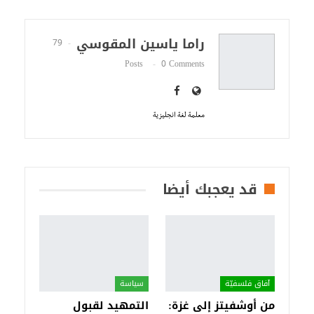
راما ياسين المقوسي
79
Posts
0 Comments
معلمة لغة انجليزية
قد يعجبك أيضا
آفاق فلسفيّة‎
سياسة
من أوشفيتز إلى غزة:
التمهيد لقبول