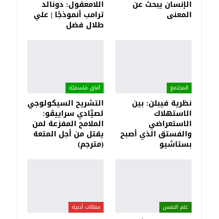
الإنسان يبحث عن
اللامعقول: دونالد
المعنى
ترامب أنموذجًا | علي
طلال فضل
المجتمع
آفاق فلسفيّة‎
نظرية فيبلن: بين
التشريح السيكولوجي
الاستهلاك
لصيَّادي سراييڤو:
الاستعراضي
الملامح المفزعة لمن
والفستق الذي أصبح
يقتل من أجل المتعة
بستاشيو
(مترجم)
علم النفس
مقالات أدبية