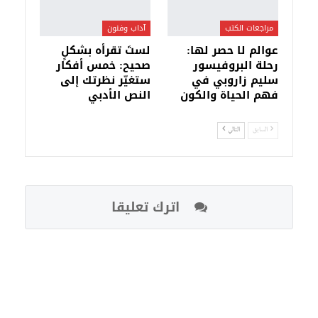
مراجعات الكتب
آداب وفنون
عوالم لا حصر لها:
لستَ تقرأه بشكلٍ
رحلة البروفيسور
صحيح: خمس أفكار
سليم زاروبي في
ستغيّر نظرتك إلى
فهم الحياة والكون
النص الأدبي
السابق
التالي
اترك تعليقا