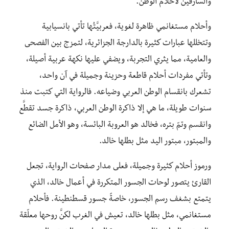
والسارقين لأحلام الوطن.
وأحلام مستغانمي ظاهرة لغوية، فعربيَّتُها تأتي بانسيابية
وتتخللها عبارات كثيرة بالدارجة الجزائرية، لتمزج بين الفصحى
والعامية، مما يثري التجربة، ويضفي عليها نكهة عربية أصيلة،
وتأتي مفردات أحلام قاطعة وحزينة وجميلة في آن واحد،
تشعرك بانقسام الوطن العربي وضياعه. فالرواية التي كتبت منذ
سنوات طويلة، ما هي إلا ذاكرة الوطن العربي، ذاكرة جسد تقطَّع
وانقسم وتمّ بتره، فخالد هو العروبة البائسة، وهو الأمل الضائع
والمبتور، مبتور اليد مثل بطلها خالد.
ورموز أحلام كثيرة وجميلة، فعلى مدار صفحات الرواية، تجعل
القارئ يتصور لوحات الجسور المتكررة في أعمال خالد، الذي
يتمتع بشغف رسم الجسور، خاصةً جسور قسطنطينة. فأحلام
مستغانمي، مثل بطلها خالد، تعيش في الغرب لكنَّ روحها معلّقة