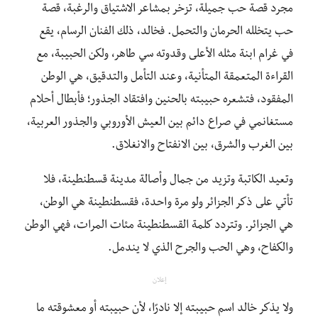
مجرد قصة حب جميلة، تزخر بمشاعر الاشتياق والرغبة، قصة
حب يتخلله الحرمان والتحمل. فخالد، ذلك الفنان الرسام، يقع
في غرام ابنة مثله الأعلى وقدوته سي طاهر، ولكن الحبيبة، مع
القراءة المتعمقة المتأنية، وعند التأمل والتدقيق، هي الوطن
المفقود، فتشعره حبيبته بالحنين وافتقاد الجذور؛ فأبطال أحلام
مستغانمي في صراع دائم بين العيش الأوروبي والجذور العربية،
بين الغرب والشرق، بين الانفتاح والانغلاق.
وتعيد الكاتبة وتزيد من جمال وأصالة مدينة قسطنطينة، فلا
تأتي على ذكر الجزائر ولو مرة واحدة، فقسطنطينة هي الوطن،
هي الجزائر. وتتردد كلمة القسطنطينة مئات المرات، فهي الوطن
والكفاح، وهي الحب والجرح الذي لا يندمل.
إعلان
ولا يذكر خالد اسم حبيبته إلا نادرًا، لأن حبيبته أو معشوقته ما