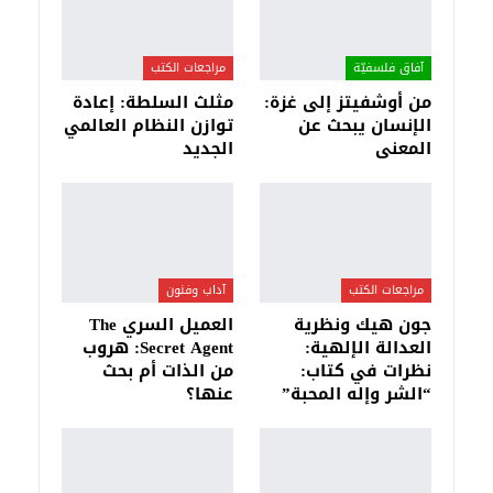
آفاق فلسفيّة‎
مراجعات الكتب
من أوشفيتز إلى غزة:
مثلث السلطة: إعادة
الإنسان يبحث عن
توازن النظام العالمي
المعنى
الجديد
مراجعات الكتب
آداب وفنون
جون هيك ونظرية
العميل السري The
العدالة الإلهية:
Secret Agent: هروب
نظرات في كتاب:
من الذات أم بحث
“الشر وإله المحبة”
عنها؟