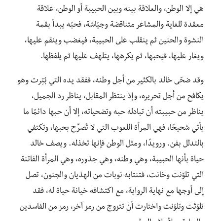
هي إلا الوطن، والعلاقة بينه وبين الحبيبة أو الوطن، علاقة
معقدة للغاية والمشاعر متناقضة وجيّاشة، فحبّه يبدأ بقمة
النشوة والحنين ثم ينقلب على الحبيبة، فيغضب وينقم عليها،
ويغار عليها، فيحبها، ثم يكرهها، يتلهف عليها ثم يلفظها.
وقد ضحّى خالد بالكثير من أجل وطنه، ففقد يده التي بُتِرت وهو
يكافح من أجل تحريره، وإذ ينتظر المقابل، يناظر رد الجميل،
يناظر من حبيبته أن تبادله حبه وتضحياته، إلا أن حبها دائمًا ما
يأتي شحيحًا، فهي المرأة اللعوب التي لا تُصرِّح بحبها، وتكتفي
بالتدلل بفن. ورويدًا، ومثل الوطن فإنها تخذله. ويصف خالد
حياة بأنها الحبيبة، وهي وطنه، وهي جذوره، وهي المرأة الفاتنة
التي تلوّنت وخانت، فتنتابه نوبات من الهذيان والجنون، تصل
إلى أوجها مع نهاية الرواية، مع اكتشافه خيانة حياة له، فقد
تلوّثت وتلوّنت واختارت أن تتزوج من رمز آخر، رمز من الفاسدين