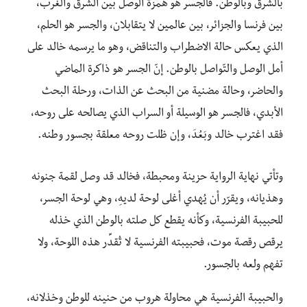
بالشرق وبالوطن. فالجسر هو همزة الوصل بين الشرق والغرب،
بين فرنسا والجزائر، بين عالمين لا يتقابلان، والجسر هو الحلم،
الذي يعكس حالة الاضطراب والتناقض، وهو ما يرسمه خالد على
أمل الوصل والتّواصل بالوطن. إنّ الجسر هو ذاكرة الماضي
والحاضر، وحالة مضنية من البحث عن الذات، ورحلة البحث
الأبدي، فالجسر هو الوسيلة أو السراب الذي يصالحه على روحه،
فقد اغترب خالد وبَعُدَ، وإن ظلت روحه معلقة بجسور وطنه.
وتأتي نهاية الرواية حزينة ومحبطة، فخالد قد وصل لقمة جنونه
وهذيانه، ويقرّر أن يُهدي أغلى لوحة لديهِ، وهي لوحة الجسر،
للحبيبة الفرنسية، وكأنه يقطع كل صلته بالوطن الذي خذله
يرقص رقصة موت، فحبيبته الفرنسية لا تُقدِّر هذه اللوحة، ولا
تفهم ولعه بالجسور.
والحبيبة الفرنسية هي محاولة هروب من حنينه للوطن وخذلانه،