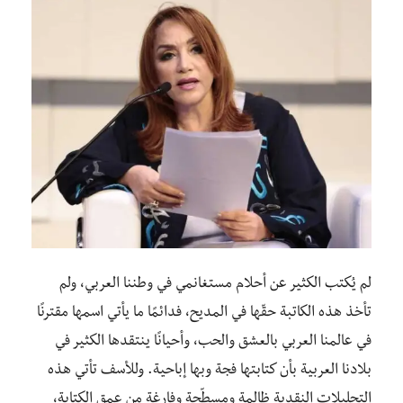
لم يُكتب الكثير عن أحلام مستغانمي في وطننا العربي، ولم
تأخذ هذه الكاتبة حقّها في المديح، فدائمًا ما يأتي اسمها مقترنًا
في عالمنا العربي بالعشق والحب، وأحيانًا ينتقدها الكثير في
بلادنا العربية بأن كتابتها فجة وبها إباحية. وللأسف تأتي هذه
التحليلات النقدية ظالمة ومسطّحة وفارغة من عمق الكتابة،