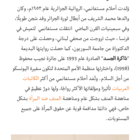
وُلدت أحلام مستغانمي، الروائية الجزائرية عام ١٩٥٣م، وكان
والدها محمد الشريف من أبطال ثورة الجزائر وقد سُجن طويلًا،
وفي سبعينيات القرن الماضي انتقلت مستغانمي لتعيش في
فرنسا ، حيث تزوجت من صحفي لبناني، وحصلت على درجة
الدكتوراة من جامعة السوربون، كما حصلت روايتها البديعة
“
ذاكرة الجسد
” الصادرة عام 1993 على جائزة نجيب محفوظ
(1998)، واختارتها منظمة الأمم المتحدة لتكون سفيرة اليونسكو
من أجل السلام. وتُعَد أحلام مستغانمي من أكثر
الكاتبات
العربيات
تأثيرًا ومؤلفاتها الأكثر رواجًا، ولها دورٌ عظيمٌ في
مناهضة العنف بشكل عام ومناهضة
العنف ضد المرأة
بشكل
خاص، فهي دائمًا مدافعة قوية عن حقوق المرأة على جميع
المستويات.