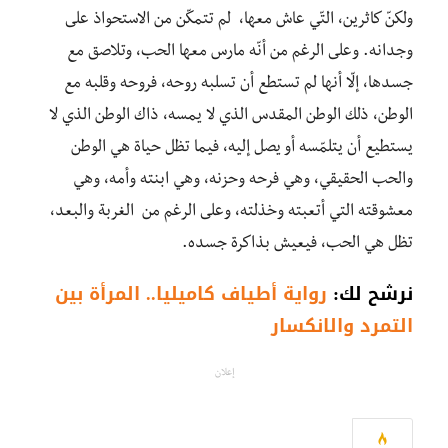
ولكنّ كاثرين، التّي عاش معها، لم تتمكّن من الاستحواذ على
وجدانه. وعلى الرغم من أنّه مارس معها الحب، وتلاصق مع
جسدها، إلّا أنها لم تستطع أن تسلبه روحه، فروحه وقلبه مع
الوطن، ذلك الوطن المقدس الذي لا يمسه، ذاك الوطن الذي لا
يستطيع أن يتلمّسه أو يصل إليه، فيما تظل حياة هي الوطن
والحب الحقيقي، وهي فرحه وحزنه، وهي ابنته وأمه، وهي
معشوقته التي أتعبته وخذلته، وعلى الرغم من الغربة والبعد،
تظل هي الحب، فيعيش بذاكرة جسده.
نرشح لك:
رواية أطياف كاميليا.. المرأة بين
التمرد والانكسار
إعلان