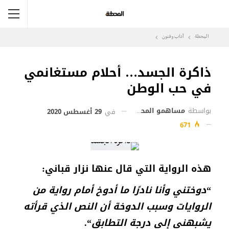
المحطة
آداب وفنون
ذاكرة الجسد… أحلام مستغانمي
في حب الوطن
بواسطة
مساهمو المحطة
في
29 أغسطس 2020
671
هذه الرواية التي قال عنها نزار قباني:
“
دوختني وأنا نادرًا ما أدوخ أمام رواية من
الروايات وسبب الدوخة أن النص الذي قرأته
يشبهني إلى درجة التطابق
“.