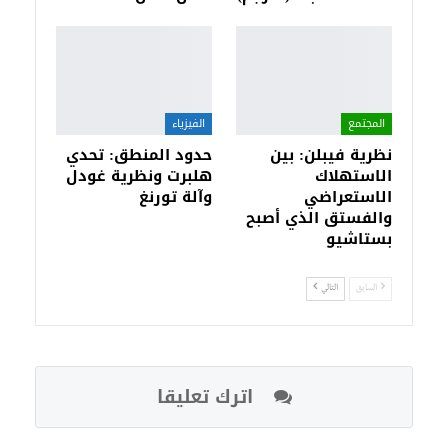
المجتمع
الفيزياء
نظرية فيبلن: بين
حدود المنطق: تحدي
الاستهلاك
هلبرت ونظرية غودل
الاستعراضي
وآلة تورنغ
والفستق الذي أصبح
بستاشيو
السابق
التالي
اترك تعليقا