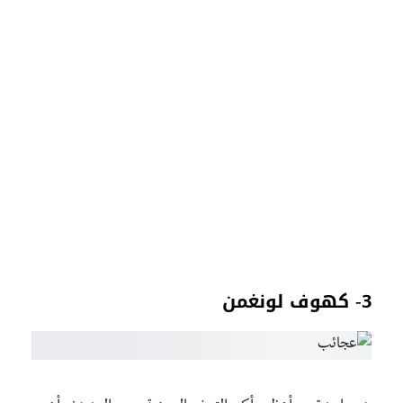
3- كهوف لونغمن