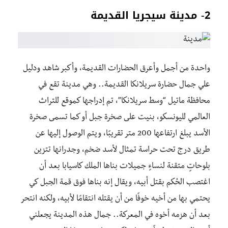
2- مدينة سيجريا القديمة
واحدة من أجمل وأعرق الحضارات القديمة، وأكبر شاهد ودليل
علي جمال حضارة سريلانكا القديمة.. وهي مدينة تقع في
محافظة ماتيل “وسط سريلانكا”، تم إدراجها كموقع للتراث
العالمي لليونسكو، بنيت على صخرة جبل أو كما تسمى صخرة
الأسد يبلغ ارتفاعها 200 متر تقريبًا، ويتم الوصول إليها عن
طريق درج تحت حراسة تمثال لأسد ضخم، وجدرانها تتزين
بلوحاتٍ متقنة لنساءٍ جميلات بناها الملك كاسيابا بعد أن
اغتصب الحُكم بقتل أبيه، ويقال إنه بناها فوق قمة الجبل كي
يحتمي بها من أخيه خوفًا من أن يقتله انتقامًا لأبيه، ولكنه انتحر
بعد أن هزمه أخوه في المعركة.. جمال هذه المدينة يجعلني