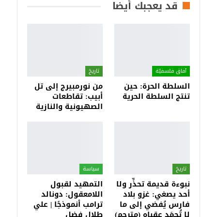
قد يعجبك أيضا
آفاق فلسفيّة‎
تاريخ
السلطة الحرة: حين
من نورمبيرج إلى تل
تنتج السلطة الحرية
أبيب: تقاطعات
الصهيونية والنازية
تاريخ
سياسة
نبوءة قديمة تحذِّر ولا
التمهيد لقبول
أحد يصغي: غزو بلاد
اللامعقول: دونالد
فارس يُفضي إلى ما
ترامب أنموذجًا | علي
لا تُحمَد عقباه (مترجم)
طلال فضل