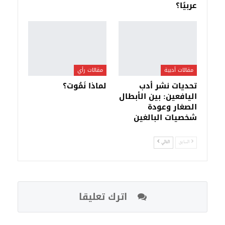
عربيًا؟
مقالات أدبية
مقالات رأي
تحديات نشر أدب
لماذا نَمُوت؟
اليافعين: بين الأبطال
الصغار وعودة
شخصيات البالغين
السابق
التالي
اترك تعليقا