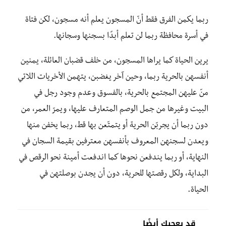
ربما يكمن الفرق فقط أنّ المسجون يعلم أنه مسجون، لكن فتاة
في أسرة محافظة ربما لن تعلم أبدًا بسجنها وسجانها.
يرين الحياة كما يراها المسجون، من خلف قضبان العائلة، يمنين
أنفسهن بالحرية ربما، وحين آخر يغضبن، يتهمن الأخريات اللاتي
منّ عليهن المجتمع بالحرية، بالفسوق وعدم وجود رجل في
البيت وغيرها من جمل الوصم المتعارف عليها، ويمرّ العمر، من
دون ربما أن يجربّن الحرية أو يتمتّعن بها قط، ربما يخفن منها
ويعدن لسجنهن المعروف بأنفسهن معترفين بقيمة السجان في
النهاية، أو ربما يندفعن نحوها كما اندفعت أمينة نحو الرقص في
البداية، ولكل رقصتها للحرية، دون أن يجدن بوصلتهن في
الحياة.
قد يعجبك أيضًا