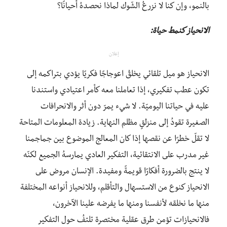
بالنمو، وإن كنا لا نزرعُ الشّوك لماذا نحصدهُ أحيانًا؟
الانحياز كنمط حياة:
إعلان
الانحياز هو ميل تلقائي يخلقُ اعوجاجًا فكريًا يؤدي بتراكمه إلى
تكون عطب تفكيري، إذا تعاملنا معه كأمر اعتيادي واستندنا
عليه في حياتنا اليوميّة. لا شيء يمرّ دون أثر والانحرافات
الصغيرة تقودُ إلى منزلقٍ مظلم النهاية. زيادة المعلومات المتاحة
لا تقلّ خطرًا عن نقصها إذا كان المعالج الموضوع بين جماجمنا
غير مدرب على الانتقائية، التفكير العادي يمارسهُ الجميع لكنّه
لا ينتج بالضرورة أفكارًا قويمةً ومفيدة. الإنسان مروض على
الانحياز كنوع من الاستسهال والتأقلم، وللانحياز أنواعه المختلفة
منها ما نخلقه لأنفسنا ومنها ما يفرضه علينا الآخرون،
فالانحيازات تؤمن طرق عقلية مختصرة تلتفُ حول التفكير