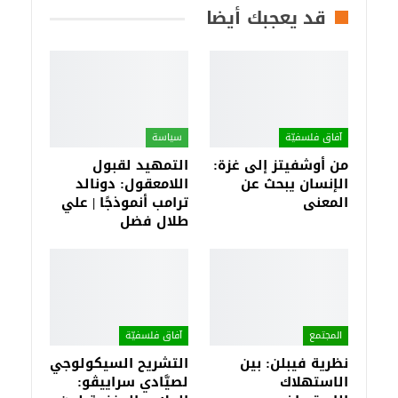
قد يعجبك أيضا
آفاق فلسفيّة‎
سياسة
من أوشفيتز إلى غزة:
التمهيد لقبول
الإنسان يبحث عن
اللامعقول: دونالد
المعنى
ترامب أنموذجًا | علي
طلال فضل
المجتمع
آفاق فلسفيّة‎
نظرية فيبلن: بين
التشريح السيكولوجي
الاستهلاك
لصيَّادي سراييڤو: