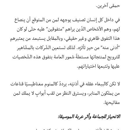
حمقى آخرين.
في داخل كل إنسان تصنيف يوجهه لمن من المتوقع أن ينصاع
لهم، وهم الأشخاص الذّين يراهم “متفوقين” عليه حتّى لو كان
هذا التفوق ظاهري وغير حقيقي، وبالمقابل يستبعد من يعتبرهم
“أدنى منه” من حيز تأثرُه. لذلك تستعين الشّركات بالمشّاهير
للترويج لمنتجاتها مستغلةً شعور العامة بتفوق هذه الشّخصيات
عليها وتتبعها اختياراتهم.
لا تكن كالببغاء عقله في أذنيّه، يرددُ كالمنوم مغناطيسيًا قناعات
من يملكون المنابر، ويسترق النظرَ من ثقب أبوابٍ لا يملك ثمن
مفاتيحها.
الانحياز للجماعة وأثر عربة الموسيقا: