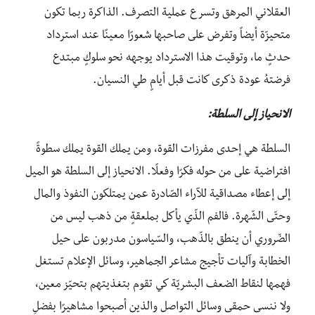
العقلاني المرهق وتسرع عملية التصرف. الذاكرة ربما تكون
متحيزّة أيضاً وتفرض على صاحبها شعورًا معينًا عند استرداد
حدثٍ ما، وتوقيت هذا الاسترداد يوجهه نحو سلوكٍ مبتدع
فرضتهُ عودة ذكرى كانت قبل أيامٍ طي النسيان.
الانحياز إلى السلطة:
السلطة هي إحدى مفرزات القوة، ومن يملك القوة يملك سطوةً
افتراضية على من حوله فكرًا وفعلًا. الانحياز إلى السلطة هو الميل
إلى إعطاء مصداقية للآراء الصّادرة عمن يمتلكون النفوذ والمال
وحتّى الشّهرة. فالفم الذّي يأكل بملعقةٍ من ذهب ليس من
الضّروري أن ينطق بالذّهب، والسّياسون مدربون على حيل
الخطابة وآليات تأجيج مشاعر الجماهير، وسائل الإعلام تستغل
فهمها لنقاط الضعف البشريّة كي تقوم بتغذيتهم بتحيّز معين،
ولا ننسى حمقى وسائل التواصل والذين أصبحوا مشاهيرًا بفضلِ