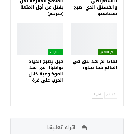
الاستعراضي
الملامح المفزعة لمن
والفستق الذي أصبح
يقتل من أجل المتعة
بستاشيو
(مترجم)
علم النفس
انسانيات
لماذا لم نعد نثق في
حين يصبح الحياد
العالم كما يبدو؟
تواطؤًا: في نقد
الموضوعية خلال
الحرب على غزة
السابق
التالي
اترك تعليقا