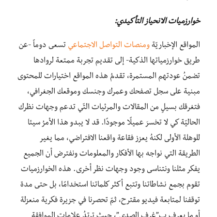
خوارزميات الانحياز التأكيدي:
المواقع الإخباريّة
ومنصات التواصل الاجتماعي
تسعى دوماً -عن
طريق خوارزمياتها الذكية- إلى تقديم تجربة ممتعة لروادها
تضمنُ عودتهم المستمرة، تقدمُ هذه المواقع اختيارات للمحتوى
مبنية على سجل تصفحك وعمرك وجنسك وموقعك الجغرافي،
فتغرقك بسيلٍ من المقالات والمرئيات التّي تدعم وجهات نظرك
الحاليّة كي لا تخسرَ عميلًا موجودًا. قد لا يبدو هذا الأمرُ سيئا
للوهلة الأولى لكنهُ يعزز فقاعة واقعنا الافتراضي، مما يغير
الطريقة التي نواجه بها الأفكار والمعلومات ونفترض أن الجميع
يفكر مثلنا ونتناسى وجود وجهات نظر أخرى. هذه الخوارزميات
تقوم بجمع نشاطاتنا وتتبع أكثر كلماتنا استخدامًا، بل حتى مدة
توقفنا لمتابعة فيديو مقترح، ثمّ تحصرنا في جزيرة فكرية منعزلة
أو ما يعرف ب”غرف الصدى”، حيث ترتدُ علامات الموافقة