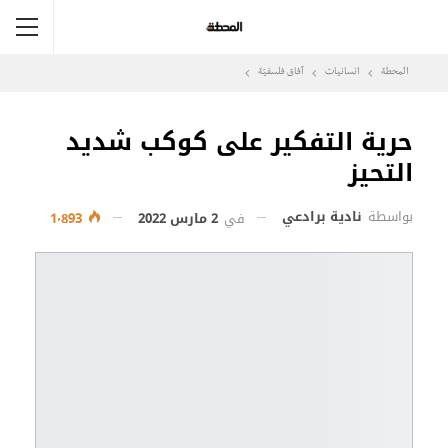
المحطة
انسانيات
آفاق فلسفيّة‎
حرية التفكير على كوكب شديد
التحيز
بواسطة
نادية برادعي
في
2 مارس 2022
1٬893