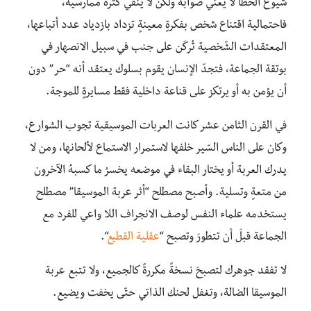
شيوع الخطأ لا يعني صوابه ولكن لا ينفي كثرة ممارسيه،
فاحتمالية اقتناع شخص بفكرةٍ معينةٍ تزداد بازدياد عدد أتباعها،
المعتقدات الشّخصية تُركَن على جنب في سبيل الانصهار في
بوتقة الجماعة، فتجدّ الإنسان يقوم بسلوك يعتقد أنه “حر” دون
أن يؤمن به أو يرتكز على قناعة داخلية فقط مسايرةٍ للموجة.
في القرن الثامن عشر كانت العربات الموسيقية تجوب الشوارع،
وكان على الناس السّير خلفها لاستمرار الاستماع لألحانها، ومن لا
يدرك العربة أو يختار البقاء في موضعه يخسرُ ما كسبهُ الآخرون
من متعةٍ وتسلية. وأصبح مصطلح “أثر عربة الموسيقا” مصطلح
يستخدمه علماء النفس لوصف الانجراف اللا واعي للفرد مع
الجماعة قبلَ أن تتطورَ وتصبح “
عقلية القطيع
“.
لا تفقد جوهرك لتصبحَ نسخةً مكررةً كالجميع، ولا تتبع عربة
الموسيقا الضالة، وتغفل لحنك الذاتي حتّى يخفت ويضيع.