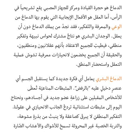
الدماغ هو حجرة القيادة ومركز للجهاز العصبي يقع تشريحياً في
الرأس، أما العقل هو الأفعال الإيجابية التي يقوم بها الدماغ من
الوعي
والمعرفة والتّفكير، فقد نجدُ من يملك الدماغ دون أن
يعقل. الوجدان البشري هو نتاجٌ مشترك لحواس نبيهة وتفكير
منطقي، فيطيبُ للجميع الاعتقاد بأنهم عقلانيون ومنطقيون،
والحقيقة أن الجميع يخضعون لانحيازات معرفية تشوش عملية
التعقل واستحضار المنطق.
الدماغ البشري
يعامل أي فكرة جديدة كما يستقبل الجسم أي
عنصرٍ دخيلٍ عليه “بالرفض”. المثبطات المناعيّة تُعطَى
للأشخاص المقبلين على زراعةِ عضو جديد في أجسادهم، ونحتاج
اليوم إلى مثبطات استثنائية تردعُ الجانب الانحيازي في عقولنا.
التفكير المنطقيّ لا يبرقُ كصاعقة ولا ينبتُ من بذرةٍ مشوهة،
والتربة الخصبة غير المحروثة تسمحُ للأشواك والأعشاب الضّارة