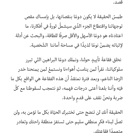
قصد.
طمسُ الحقيقة لا يكون دومًا بنقصانها، بل بإمساك مقص
توجهاتنا واقتطاع الجزء الذّي سيشعلُ ثورةً في أفكارنا، ما
اعتادناه هو دومًا الأسهل والأقل صرفًا للطاقة، والبحث عن أدلة
لإثباته يضمنُ نومًا لذيذًا في مساحة أماننا الشّخصية.
نخلق فقاعةَ تأييدٍ حولنا، ونملك دومًا البراهين التّي تبرر
سلوكياتنا، نقرأ لمن يناسبُ أهواءنا ونستمعُ لمن يمنحنا خدر
الرّضا الناعم، وبعد فترة نعتقدُ أن هذه الفقاعة هي الواقع بكل ما
فيّه وأننا بلغنا أعتى درجات فهمه، ثمّ نتعجب لسقوطنا مع كلّ
ضربة ونحنُ نقف على قدمٍ واحدة.
الحقيقة أنك لن تنضج حتى تختبرك الحيّاة بكل ما تؤمن به، ولن
تصلَ لبناء فكرٍ منطقي سليم حتى تستفزَ منطقة راحتك وتغادر
متعمدًا فقاعتك.