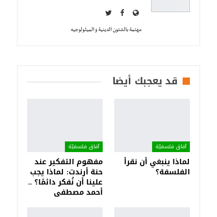
مهتمة بالشئون الدينية وَ الميثولوجيه
قد يعجبك أيضا
آفاق فلسفيّة‎
آفاق فلسفيّة‎
لماذا ينبغي أن نقرأ
مفهوم التفكير عند
الفلسفة؟
حنة أرندت: لماذا يجب
علينا أن نُفكر دائمًا؟ ..
أحمد مصطفى