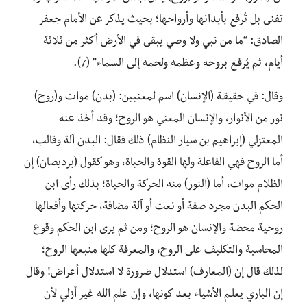
تفنى بل تُرفع بأبدانها وأرواحها؛ بحيث يذكر عن الأمام جعفر
الصادق: “ما من نبي ولا وصي يبقى في الأرض أكثر من ثلاثة
أيام، ثم يُرفـع بروحه وعظمه ولحمه إلى السماء” (7).
وقال: في حقيقـة (الإنسان) اسم لمعنيين: (بدن) موات و(روح)
نور من الأنوار، والإنسان المعني هو الروح؛ وقد أخذ عنه
المعتزلي (إبراهيم بن سيار النظام) ذلك فقال: البدن آلة وقالب،
أما الروح فهي الفاعلة ولها القوة والحياة، وهو كقول (برديصان) إن
الظلام موات، أما (النور) منه الحركة والحياة؛ بذلك رأى ابن
الحكم البدن مجرد صفة أو نعت أو آلة مضافة، حركتها وأفعالها
روحية محضة والإنسان هو الروح؛ ومن ثم يرى ابن الحكم وقوع
المحاسبة والتكليف على الروح، والمعرفة كلها منبعها الروح؛
لذلك قال إن (المعارف) استدلال ضرورة لا استدلال أعراض! وقال
إن الباري يعلـم الأشياء بعد كونها، وإن علم الله غير أزلي لأن