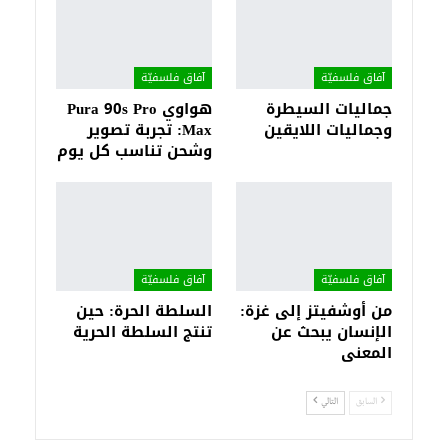
آفاق فلسفيّة‎
آفاق فلسفيّة‎
جماليات السيطرة
هواوي Pura 90s Pro
وجماليات اللايقين
Max: تجربة تصوير
وشحن تناسب كل يوم
آفاق فلسفيّة‎
آفاق فلسفيّة‎
من أوشفيتز إلى غزة:
السلطة الحرة: حين
الإنسان يبحث عن
تنتج السلطة الحرية
المعنى
السابق
التالي