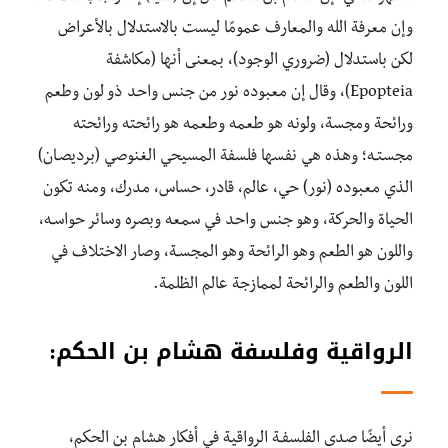
وإن معرفة الله والمعارف عمومًا ليست بالاستدلال بالأعراض
لكن باستدلال (ضروري الوجود)، بمعنى أنها (مكاشفة
Epopteia)، وقال إن معبوده نور من جنس واحد ذو لون وطعم
ورائحة ومجسة، ولونه هو طعمه وطعمه هو رائحته ورائحته
مجستـه؛ وهذه هي نفسها فلسفة المسيحي الغنوصي (برديصـان)
الذي معبوده (نور) حي، عالم، قادر، حساس، مدرك، ومنه تكون
الحياة والحركة، وهو جنس واحد في سمعه وبصره وسائر حواسـه،
واللون هو الطعم وهو الرائحة وهو المجسـة، وصار الاختلاف في
اللون والطعم والرائحة لممازجة عالم الظلمة.
الرواقية وفلسفة هشام بن الحكم
:
نرى أيضًا صدى الفلسفـة الرواقية في أفكار هشام بن الحكم،