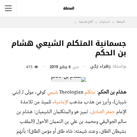
المحطة
انسانيات
آفاق فلسفيّة‎
جسمانية المتكلم الشيعي هشام
بن الحكم
بواسطة
زهراء زكي
في
8 يناير 2019
415
هشام بن الحكم
:
متكلم
Theologian
شيعي
كوفي، مولى لـ (بني
شيبان)، وأبرز من هذب مذهب
الإمامية
، تلميذ من تلامذة
الإمام
جعفر الصادق
. تميز هو والمتكلمان الشيعيان: هشام بن
سالم الجواليقي ومحمد بن علي بن النعمان الأحول (الملقب
بشيطان الطاق، وعند شيعته: شاه طاق أو مؤمن الطاق)؛ بأنهم