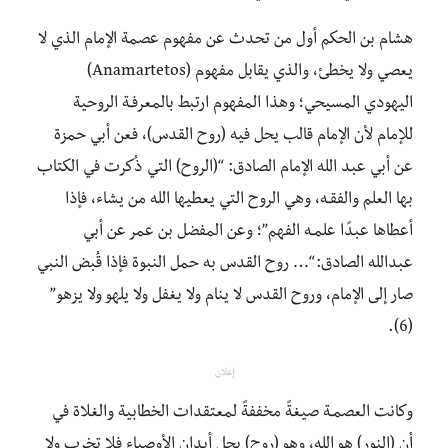
هشام بن الحكم أول من تحدث عن مفهوم عصمة الإمام الذي لا
يعصي ولا يخطئ، والذي يقابل مفهوم (Anamartetos)
اليهودي المسيحي؛ وهذا المفهوم ارتبط بالمعرفـة الروحية
للإمام لأن الإمام قالب يحل فيه (روح القدس)، فعن أبي حمزة
عن أبي عبد الله الإمام الصادق: “(الروح) التي ذُكرت في الكتاب
بها العلم والفقـه، وهي الروح التي يعطيها الله من يشاء، فإذا
أعطاها عبدًا علمـه الفهم”؛ وعن المفضل بن عمر عن أبي
عبدالله الصادق: “… روح القدس به حمل النبوة فإذا قُبض النبي
صار إلى الإمام، وروح القدس لا ينام ولا يغفل ولا يلهو ولا يزهو”
(6).
إعلان
وكانت العصمـة صيغةً مخففةً لمعتقدات الخطابية والغلاة في
أن (النور) هو الله، وهو (روح) يحل أبدان الأوصياء فلا تخرب ولا