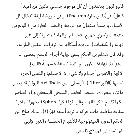
فالرواقيون يعتقدون أن كل موجود جسمي مكون من (مبدأ
فاعل) هو (نفس حارة Pneuma)، وهي ناريـة لطيفة تتخلل كل
الأشياء، و(مبدأ منفعل) هو المادة، والنفس الحارة هي (اللوغوس
Logos) وتحوي جميـع الأجسام، والمادة متجزئة إلى غير
نهاية و(الكيفيات) المادية أشكالها من توترات النفس النارية،
وقد قال هشام بن الحكم بنفي نهايـة أجزاء الجسم بمعنى أنه
يتجزأ بلا نهاية؛ ولكون الرواقيـة فلسفةً جسميـةً قالت إن
الآلهة والنفوس أجسام ولا شيء إلا الأجسام؛ والنفس الحارة
نفسها (الأثير Ether) الأرسطي -من Aei Thein اليونانية: يعدو
دائمًا، يتحرك-، العنصر الخامس الشبحي المتخفي وراء العناصر
-كما تقدم ذكر ذلك-، وقال إنها ( كرة Sphere) مجهولة مادية
شفافة ساطعة ذات حركة دائرية أبدية (4) (5). بذلك صاغ ابن
الحكم الصورة الميثولوجية للأشباح الخمسـة والنور الإلهي
المؤنسن في نمـوذج فلسفي.