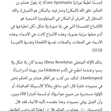
(جسـدًا لطيفًا نورانيًا Caro Spiritualis)، إذ يقول هشام بن
الحكم: خلق الله (المكان) وصار فيه، والمكان هو (العرش)، والله
المنتقل إلى العرش أو المكان في الميثولوجيا الشيعية هو
(الأشباح الخمسة) التي هي بلا صورة ولا شكل، لكن انطباعها في
آدم جعلها مرئية بصـورة، وهذه الأشباح كانت هي الأسماء، وهذه
الأسماء هي الصفات، والصفات نفسها (الحُجة) ونفسها (الغيب)
(2) (3)
بذلك (الإله المتجلي Deus Revelatus) بعدما كان بلا شكل ولا
رسم؛ وعندما انطبع في (آدم Adamas) صار بهيئة آدم إنسانًا
(Anthropos). لذلك، من كتب عن أفكار هشام بن الحكم تحيّـر
في معبـوده، فتارةً قال: (نور ساطع يتلألأ كالسبيكة الصافية)، أو
(لؤلؤة مستديرة من جميع جوانبها)، أو (سبعة أشبار) كالآدميين،
وأن الجبل يوفي معبـوده، وهنا مقصده تأليه الأئمة، فقد قال
الشهرستاني: إن هشام بن الحكم قال إن (عليًا) إله واجب الطاعة،