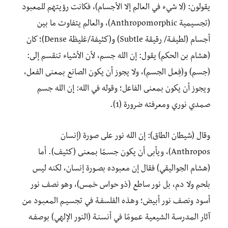
يقولون: (لا شيء في العالم إلا الأجسام)، فكانت رؤيتهم للمعبود
(تجسيمية Anthropomorphic)، والعالم يتفاوت ما بين
أجسام (لطيفـة/ رقيقة Subtle) و(كثيفة/غليظة Dense)؛ كان
(هشام بن الحكم) يقول: إن الله جسم، لأن الأشياء تنقسم إلى:
(جسم) و(فِعـل الجسم)، ولا يجوز أن يكون الصانع بمعنى الفعل،
ويجوز أن يكون بمعنى الفاعل؛ وقوله في الله: إن الله جسم
صمدي نوري ومعرفته ضرورة (1).
وقال (شيطان الطاق): إن الله نور على صورة (إنسان
Anthropos)، ويأبى أن يكون جسـمًا بمعنى (كثيف). أما
(هشام الجواليقي) فقال إن معبوده بصـورة إنسان، لكنه ليس
بلحم ولا دم، بل نور ساطع (ذو حواس خمس)، وهو نصف نور
أسود ونصف نور أبيض؛ وهذه الفلسفـة في تجسيـم المعبـود من
آثار المدرسـة الشيعية عمومًا في أنسنـة (النور الإلهي) بوصفـه