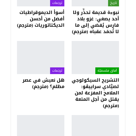
تاريخ
ترجمات
نبوءة قديمة تحذِّر ولا
أسوأ الديموقراطيات
أحد يصغي: غزو بلاد
أفضل من أحسن
فارس يُفضي إلى ما
الديكتاتوريات (مترجم)
لا تُحمَد عقباه (مترجم)
آفاق فلسفيّة‎
ترجمات
التشريح السيكولوجي
هل نعيش في عصر
لصيَّادي سراييڤو:
مظلم؟ (مترجم)
الملامح المفزعة لمن
يقتل من أجل المتعة
(مترجم)