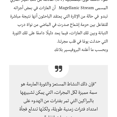
ضوء الأشعة فوق البنفسجية (UV) القادمة من ذلك التيار الغازي
المسمى Magellanic Stream أن الغازات في بعض أجزائه
تبدو في حالة من الإثارة التي يعتقد الباحثون أنها نتيجة مباشرة
للتفاعل بين حزمة إشعاع صدرت في الماضي من نواة درب
التبانة وبين تلك الغازات، فيما يعد دليلًا دامغًا على تلك الثورة
التي حدثت يومًا في قلب مجرتنا.
وبحسب ما أعلنه البروفيسير بلانك
“فإن ذلك النشاط المستعرّ والثورة العارمة هو
سمة مميزة لكل المجرات، التي يمكن تشبيهها
بالبراكين التي تمر بفترات من الهدوء على
امتداد فترات زمنية طويلة، ولكنّها تندلع فجأة