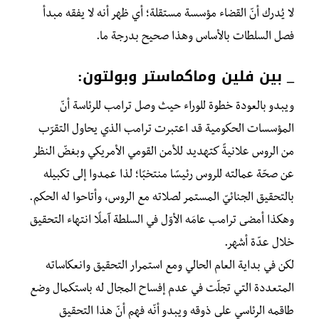
لا يُدرك أنّ القضاء مؤسسة مستقلة؛ أي ظهر أنه لا يفقه مبدأ
فصل السلطات بالأساس وهذا صحيح بدرجة ما.
_ بين فلين وماكماستر وبولتون:
ويبدو
بالعودة خطوة للوراء حيث وصل ترامب للرئاسة أنّ
المؤسسات الحكومية قد اعتبرت ترامب الذي يحاول التقرّب
من الروس علانيةً كتهديد للأمن القومي الأمريكي وبغضّ النظر
عن صحّة عمالته للروس رئيسًا منتخبًا؛ لذا عمدوا إلى تكبيله
بالتحقيق الجنائيّ المستمر لصلاته مع الروس، وأتاحوا له الحكم.
وهكذا أمضى ترامب عامَه الأوّل في السلطة آملًا انتهاء التحقيق
خلال عدّة أشهر.
لكن في بداية العام الحالي ومع استمرار التحقيق وانعكاساته
المتعددة التي تجلّت في عدم إفساح المجال له باستكمال وضع
طاقمه الرئاسي على ذوقه ويبدو أنّه فهم أنّ هذا التحقيق