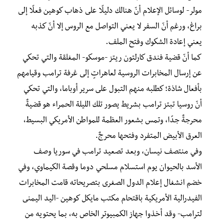
مولر- لوسائل الإعلام أنّ هنالك دليلًا على ذهاب كوهين فعلًا إلى
براغ، ورغم أنّ السفر لا يعني التواصل مع الروس إلا أنّ كذبه
يعني إعادة الشكوك وفتح الملف.
كما أنّ قضية فندق كارلتون ريتز -موسكو- المغلقة والتي تحكي
عن إرسال المخابرات الروسية لعاهراتٍ إلى غرفة ترامب وقيامهم
بأفعال شاذة؛ كطلبه منهم التبول على سرير أوباما، والتي تحكي
أنّ روسيا تبتز ترامب بشريط يصور تلك الليلة الحمراء هو قضيةٌ
محرجةٌ جدًا، وتمس بشعور العظمة للمواطن الأمريكي البسيط،
العرق الأبيض المتفرد وفتحها محرجٌ.
وفي منتصف نيسان، وبعد تصعيد ترامب في سوريا وصف
الأسد بالحيوان يوم استسلام مسلحي دوما وقصة الكيماوي، وفي
خضم انشغال إعلام الدول الصغرى بتصريحاته قامت المخابرات
الفيدرالية الأمريكية باقتحام مكتب مايكل كوهين -اليد اليمنى
لترامب- وقد أخذوا جهاز الكمبيوتر الخاص به، بما يحتويه من