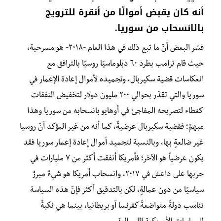
أنه كان يقبض أموالًا من أنقرة للترويج
بالانسحاب من سوريا.
فسّر البعض أنّ ما تبع ذلك في هذا العام -٢٠١٨- هو مسرحية،
حيث قام ترامب بطرد ٦٠ دبلوماسيًا روسيًا بالترافق مع
انعكاسات قضية سكيربال، وتجميده لأموال إعادة الإعمار في
سوريا والتي تقدّر بحوالي ٢٠٠ مليون دولار لتخفيض النفقات
كغطاء لتصريحه المفاجئ في أوهايو بانسحابه من سوريا وهذا
مبهمٌ؛ فقضية سكيربال عرضيةٌ، كما أنه من غير المؤكد أنّ روسيا
غير ضالعةٍ بها، وبالنسبة لتجميد أموال إعادة إعمار سوريا فقد
يكون عرضياً هو الآخر؛ فأمريكا أنفقت أكثر من ٧ مليارات في
حربها على داعش في ٢٠١٧، وانسحاب أمريكا هو شيءٌ مبررٌ
سياسيًا من دون عمالةٍ، لكن بالتدقيق أكثر فإنّ هذه السياسة
تناسب دولةً متواضعةً كفرنسا أو بريطانيا، بينما هي نكبةٌ