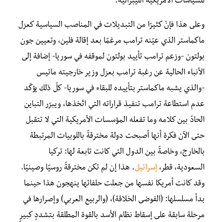
للسياسات الأمريكية الليبرالية.
وعلى هذا فإنّ
كثيرًا من التبديلات في المناصب السياسية كعزل
ماكماستر الذي عيّنه ترامب مرغمًا بعد إقالة فلين، وتعيين جون
بولتون -وزعم ترامب تأييد بولتون لموقفه في سوريا- إضافة إلى
الأنباء الحالية عن رغبة ترامب بعزل وزير خارجيته ماتيس
-والذي يشبه ماكماستر بتأييده للبقاء في سوريا-
كلّ ذلك يؤكّد
عدم استطاعة ترامب تنفيذ قراراته التي اتّخذها، ويبرّر التباين
الحادّ بين كلامه وما تفعله المؤسسات الأمريكية التي لا تتقبل
حتى الآن فكرة أنها أصبحت دولة مخترقةً باللوبيات المرتبطة
بالخارج، وخاصةً بين الدول التي كانت تابعة لها: تركيا
السعودية، قطر،
إسرائيل
. هذا إن لم تكن مخترقةً روسيًا وصينيًا.
وقد كانت أمريكا نفسها من جعلت حلفائها ينهجون هذا حينما
بدأ مسلسلها: (الفوضى الخلاقة)، (والربيع العربي) وإصرارها في
مرحلة سابقة على إسقاط نظام الأسد بالقوة المطلقة بتشددٍ كبيرٍ