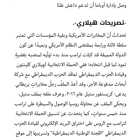
وصل بإدارة أوباما أن تدعم داعش علنًا
-تصريحات هيلاري-.
تحدثتُ أنّ المخابرات الأمريكية وبقية المؤسسات التي تعتبر
سلطة ثالثة ورابعة بمقتضى النظام الأمريكي وبعيدًا عن كون
الدولة العميقة قد كبّلت ترامب منذ بدء تولّيه لمنصبه بقضيةٍ
تعود لما قبل انتخابه؛ ففي الحملة الانتخابية لهيلاري كلينتون
وقيادة الحزب الديمقراطي تعاقَد الحزب الديمقراطي مع شركة
أبحاث مدفوعة الأجر، وقد أعدّ الملفَّ رجلُ مخابراتٍ بريطاني
يدعى: كريستفور ستيل عام ٢٠١٦، وعرف ملفه بملف ستيل،
ويحكي الملف عن محاولة روسيا الوصول والسيطرة على ترامب
منذ خمس سنواتٍ، كما يتحدث عن تنسيق الحملة الانتخابية
لترامب مع الروس على اختراق البريد الإلكتروني لقيادة الحزب
الديمقراطي “اللجنة الوطنية الديمقراطية” وتسريبها إلى موقع