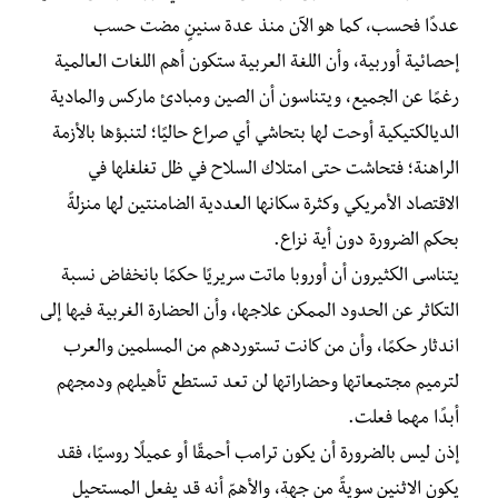
عددًا فحسب، كما هو الآن منذ عدة سنينٍ مضت حسب
إحصائية أوربية، وأن اللغة العربية ستكون أهم اللغات العالمية
رغمًا عن الجميع، ويتناسون أن الصين ومبادئ ماركس والمادية
الديالكتيكية أوحت لها بتحاشي أي صراع حاليًا؛ لتنبؤها بالأزمة
الراهنة؛ فتحاشت حتى امتلاك السلاح في ظل تغلغلها في
الاقتصاد الأمريكي وكثرة سكانها العددية الضامنتين لها منزلةً
بحكم الضرورة دون أية نزاع.
يتناسى الكثيرون أن أوروبا ماتت سريريًا حكمًا بانخفاض نسبة
التكاثر عن الحدود الممكن علاجها، وأن الحضارة الغربية فيها إلى
اندثار حكمًا، وأن من كانت تستوردهم من المسلمين والعرب
لترميم مجتمعاتها وحضاراتها لن تعد تستطع تأهيلهم ودمجهم
أبدًا مهما فعلت.
إذن ليس بالضرورة أن يكون ترامب أحمقًا أو عميلًا روسيًا، فقد
يكون الاثنين سويةً من جهةٍ، والأهمّ أنه قد يفعل المستحيل