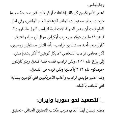
ويكيليكس.
اعتبر الأمريكيون كل ذلك إشاعات أو قراءات غير صحيحة
حينما
خرجت بعض محتويات الملف للإعلام العام الماضي، وفي آخر
العام ثبت أن مدير الحملة الانتخابية لترامب “بول مانافورت”
قبض ١٨ مليون دولار من حزب أوكراني موالٍ لروسيا، واعترف
كارتر بيج -أحد مستشاري ترامب- بأنه التقى مسئولين روسيين،
لكن محامي ترامب الشخصي “مايكل كوهين” أنكر بشدةٍ سفره
إلى براغ عام ٢٠١٦، ونفى ترامب نفسه قصة فندق ريتز كارلتون
-موسكو- عام ٢٠١٣ بأكملها ونفى نومه في الفندق.
وقد اعتبر مؤيدي ترامب وأغلب الأمريكيين نفي كوهين بمثابة
نفي للملف بأكمله.
_ التصعيد نحو سوريا وإيران:
مطلع نيسان لهذا العام، سرّب مكتب التحقيق الجنائي -تحقيق