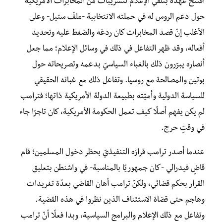
افتتح عهده بتلقّي الإعلام لتسريبات من المخابرات الأمريكية
حول دعم الروس له في حملته الانتخابية -ملفّ ستيل- وعلى
الأغلب إنّ قصد المخابرات كان ردعَه والضغط عليه وتحديد
أفعاله، وقد ظهر التفاعل في ذلك في وسائل الإعلام؛ مما جعل
أنصاره يبرّرون ذلك بالغباء السياسيّ بدعمه وتصريحاته حول
بوتين والمصالحة مع روسيا. وتفاعل ذلك مع غبائه الحقيقي
للسياسة الدولية وأميّته بطبيعة الدولة الأمريكية ذاتها؛ فترامب
لم يكن يفهم أصلًا كيف تعمل الحكومة الأمريكية، كان تاجرًا جاء
في وقتٍ حرج.
عندما أصدر ترامب قرارَه التنفيذيّ بحظر دخول المسلمين؛ قام
قاضٍ فيدرالي -كان جمهوريًا بالمناسبة- في واشنطن بتعليق
القرار بحكم قضائي، ولكنّ ترامب أهان القاضي بعدّة تغريدات
وهاجم حتى قضاة الاستئناف الذين نظروا في هذه القضية.
وتفاعل مع ذلك الإعلام والبرامج السياسية، وبدا فعلًا أنّ ترامب