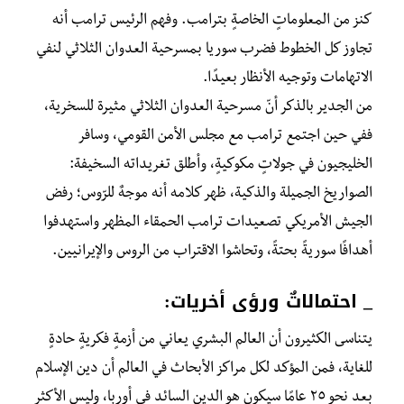
كنز من المعلوماتٍ الخاصةٍ بترامب. وفهم الرئيس ترامب أنه
تجاوز كل الخطوط فضرب سوريا بمسرحية العدوان الثلاثي لنفي
الاتهامات وتوجيه الأنظار بعيدًا.
من الجدير بالذكر أنّ مسرحية العدوان الثلاثي مثيرة للسخرية،
ففي حين اجتمع ترامب مع مجلس الأمن القومي، وسافر
الخليجيون في جولاتٍ مكوكيةٍ، وأطلق تغريداته السخيفة:
الصواريخ الجميلة والذكية، ظهر كلامه أنه موجهٌ للرّوس؛ رفض
الجيش الأمريكي تصعيدات ترامب الحمقاء المظهر واستهدفوا
أهدافًا سوريةً بحتةً، وتحاشوا الاقتراب من الروس والإيرانيين.
_ احتمالاتٌ ورؤى أخريات:
يتناسى الكثيرون أن العالم البشري يعاني من أزمةٍ فكريةٍ حادةٍ
للغاية، فمن المؤكد لكل مراكز الأبحاث في العالم أن دين الإسلام
بعد نحو ٢٥ عامًا سيكون هو الدين السائد في أوربا، وليس الأكثر