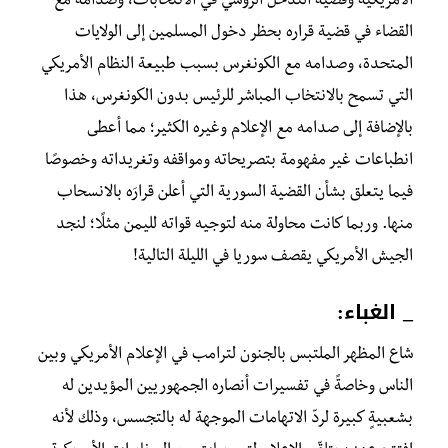
الأمريكية وقضية التدخّل الروسيّ في الانتخابات، وصدامه مع
القضاء في قضية قراره بحظر دخول المسلمين إلى الولايات
المتحدة، وصدامه مع الكونغرس بسبب طبيعة النظام الأمريكي
التي تسمح بالانتخاب المباشر للرئيس بدون الكونغرس، هذا
بالإضافة إلى صدامه مع الإعلام وغيره الكثير؛ مما أعطى
انطباعات غير مفهومة بتصريحاته ومواقفه وتغريداته وخصوصًا
فيما يتعلق بشأن القضية السورية التي أعلن قرارَه بالانسحاب
منها. وربما كانت محاولة منه لتوجيه قواته لليمن مثلًا؛ لنجد
الجيش الأمريكي يقصف سوريا في الليلة التالية!
_ الغباء:
شاع
المظهر الملتبس بالجنون لترامب في الإعلام الأمريكي وبين
الناس وخاصةً في تفسيرات أنصاره الجمهوريين المؤيدين له
بشعبيةٍ كبيرة لردّ الاتهامات الموجهة له بالتجسس، وذلك لأنه