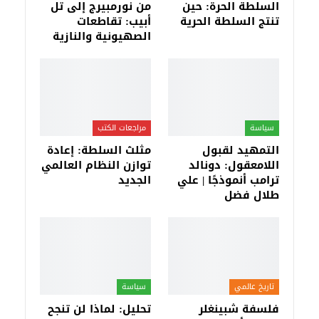
السلطة الحرة: حين
من نورمبيرج إلى تل
تنتج السلطة الحرية
أبيب: تقاطعات
الصهيونية والنازية
سياسة
مراجعات الكتب
التمهيد لقبول
مثلث السلطة: إعادة
اللامعقول: دونالد
توازن النظام العالمي
ترامب أنموذجًا | علي
الجديد
طلال فضل
تاريخ عالمي
سياسة
فلسفة شبينغلر
تحليل: لماذا لن تنجح