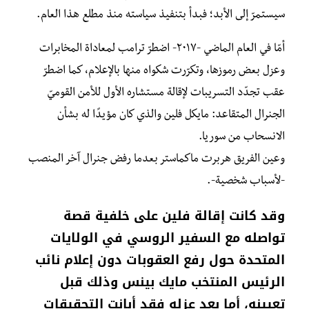
سيستمرّ إلى الأبد؛ فبدأ بتنفيذ سياسته منذ مطلع هذا العام.
أمّا في العام الماضي -٢٠١٧- اضطرّ ترامب لمعاداة المخابرات
وعزل بعض رموزها، وتكرّرت شكواه منها بالإعلام، كما اضطرّ
عقب تجدّد التسريبات لإقالة مستشاره الأول للأمن القوميّ
الجنرال المتقاعد: مايكل فلين
والذي كان مؤيدًا له بشأن
الانسحاب من سوريا.
وعين الفريق هربرت ماكماستر بعدما رفض جنرال آخر المنصب
-لأسباب شخصية-.
وقد كانت إقالة فلين على خلفية قصة
تواصله مع السفير الروسي في الولايات
المتحدة حول رفع العقوبات دون إعلام نائب
الرئيس المنتخب مايك بينس وذلك قبل
تعيينه، أما بعد عزله فقد أبانت التحقيقات