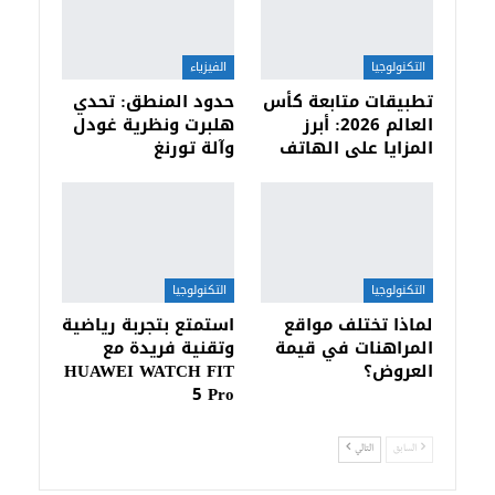
التكنولوجيا
الفيزياء
تطبيقات متابعة كأس
حدود المنطق: تحدي
العالم 2026: أبرز
هلبرت ونظرية غودل
المزايا على الهاتف
وآلة تورنغ
التكنولوجيا
التكنولوجيا
لماذا تختلف مواقع
استمتع بتجربة رياضية
المراهنات في قيمة
وتقنية فريدة مع
العروض؟
HUAWEI WATCH FIT
5 Pro
السابق
التالي