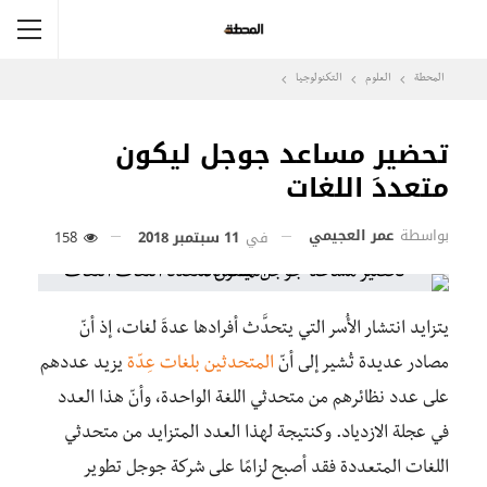
المحطة
العلوم
التكنولوجيا
تحضير مساعد جوجل ليكون
متعددَ اللغات
بواسطة
عمر العجيمي
في
11 سبتمبر 2018
158
يتزايد انتشار الأُسر التي يتحدَّث أفرادها عدةَ لغات، إذ أنّ
مصادر عديدة تُشير إلى أنّ
المتحدثين بلغات عِدّة
يزيد عددهم
على عدد نظائرهم من متحدثي اللغة الواحدة، وأنّ هذا العدد
في عجلة الازدياد. وكنتيجة لهذا العدد المتزايد من متحدثي
اللغات المتعددة فقد أصبح لزامًا على شركة جوجل تطوير