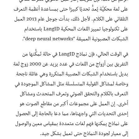
على لغة محكيَّة يُعدُّ تحديًا كبيرًا حتى بمساعدة أنظمة التعرف
التلقائي على الكلام. لأجل ذلك، بدأت جوجل عام 2013 العمل
على تكنولوجيا تمييز اللغات المحكية LangID باستخدام
الشبكات العصبونية العميقة “deep neural networks”.
في الوقت الحالي، فإن نماذج LangID في حالة تَمكُّنها من
التفريق بين أزواج من اللغات في عدد يزيد عن 2000 زوج لغة
بديل باستخدام الشبكات العصبية المتكررة وهي عائلة ناجحة
وخاصة لمشاكل القولبة المتسلسلة مثل المشاكل الموجودة في
التعرف بالكلام والتحقق الصوتي وتعرف المتحدث ومشاكل
أخرى. إن العمل على مجموعات أكبر من مقاطع الصوت هو
إحدى التحديات التي واجهناها، مما دعا بالحاجة إلى الحصول
على نماذج يمكنها فهم لغات متعددة بمقياس معين والوصول
إلى معيار لجودة النماذج حتى تعمل بشكل جيد.