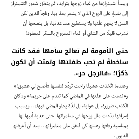
ويبدأ اشمئزازها من غباء زوجها يتزايد، ثم يتطوّر شعور الاشمئزاز
إلى نقمةٍ على الزوج الذي لا يشعر بعذابها. وتلجأ للدين لكن
القسّ لا يفهم علّتها ولا يستطيع مساعدتها، بل ينصحها أن
تشرب قليلًا من الشاي أو الماء الممزوج بالسكر المعقود!
حتى الأمومة لم تعالج سأمها فقد كانت
ساخطةً لم تحب طفلتها وتمنّت أن تكون
ذكرًا؛ «فالرجل حر».
وعندما اتّخذت عشيقًا راحت تُردِّد لنفسها «أصبح لي عشيق!»
و«ندمت على عفّتها في الماضي كما تندم على جريمة» و«كان
الكذب ضرورة، بل هواية، بل لذّة يحلو المضي فيها».. وبسبب
إسرافها بدّدت مال زوجها في مغامراتها. حتى هدية أبيها لها
بمناسبة زفافها رهنتها كي تُنفق على مغامراتها.. بعد أن أغرقتها
الديون.