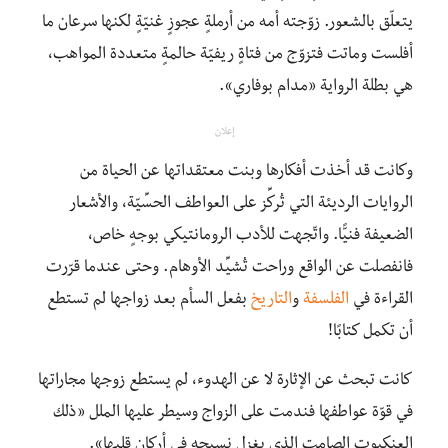
يتعلّق بالشعور. زوّجته أمه من أرملةٍ عجوزٍ غنيّةٍ لكنها سرعان ما
أفلست وماتت فتزوّج من فتاةٍ ريفيّة حالمةٍ متعددة المواهب،
هي بطلة الرواية «مدام بوفاري».
إعلان
وكانت قد أخذت أفكارها وبنت معتقداتها عن الحياة من
الروايات الرديئة التي تُركِّز على العواطف الحسِّيّة، والأشعار
الضعيفة فنيًّا. واتّجهت للأدب الرومانتيكي بوجهٍ خاص،
فانفصلت عن الواقع وراحت تُشيِّد الأوهام. وحتى عندما قرّرت
القراءة في
الفلسفة
و
التاريخ
بفعل السأم بعد زواجها لم تستطع
أن تكمل كتابًا!
كانت تبحث عن الإثارة لا عن الهدوء، لم يستطع زوجها مجاراتها
في قوّة عواطفها فندمت على الزواج وسيطر عليها الملل «ذلك
العنكبوت الصامت الذي يغزل نسيجه في أركان قلبها».