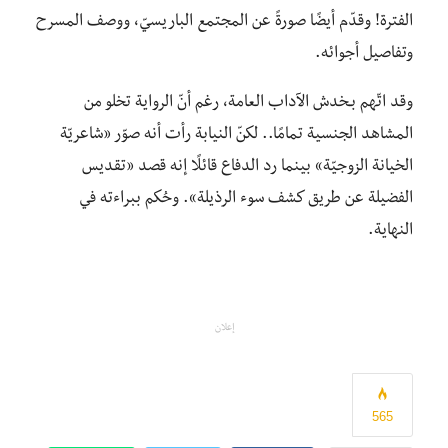
الفترة! وقدّم أيضًا صورةً عن المجتمع الباريسيّ، ووصف المسرح
وتفاصيل أجوائه.
وقد اتّهم بـخدش الآداب العامة، رغم أنّ الرواية تخلو من
المشاهد الجنسية تمامًا.. لكنّ النيابة رأت أنه صوّر «شاعريّة
الخيانة الزوجيّة» بينما رد الدفاع قائلًا إنه قصد «تقديس
الفضيلة عن طريق كشف سوء الرذيلة». وحُكم ببراءته في
النهاية.
إعلان
565