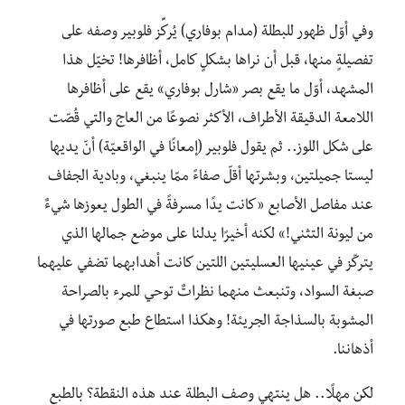
وفي أوّل ظهور للبطلة (مدام بوفاري) يُركِّز فلوبير وصفه على
تفصيلةٍ منها، قبل أن نراها بشكلٍ كامل، أظافرها! تخيّل هذا
المشهد، أوّل ما يقع بصر «شارل بوفاري» يقع على أظافرها
اللامعة الدقيقة الأطراف، الأكثر نصوعًا من العاج والتي قُصّت
على شكل اللوز.. ثم يقول فلوبير (إمعانًا في الواقعيّة) أنّ يديها
ليستا جميلتين، وبشرتها أقلّ صفاءً ممّا ينبغي، وبادية الجفاف
عند مفاصل الأصابع «كانت يدًا مسرفةً في الطول يعوزها شيءٌ
من ليونة التثني!» لكنه أخيرًا يدلنا على موضع جمالها الذي
يتركّز في عينيها العسليتين اللتين كانت أهدابهما تضفي عليهما
صبغة السواد، وتنبعث منهما نظراتٌ توحي للمرء بالصراحة
المشوبة بالسذاجة الجريئة! وهكذا استطاع طبع صورتها في
أذهاننا.
لكن مهلًا.. هل ينتهي وصف البطلة عند هذه النقطة؟ بالطبع