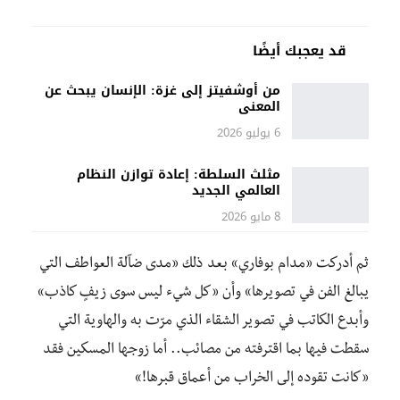
قد يعجبك أيضًا
من أوشفيتز إلى غزة: الإنسان يبحث عن
المعنى
6 يوليو 2026
مثلث السلطة: إعادة توازن النظام
العالمي الجديد
8 مايو 2026
ثم أدركت «مدام بوفاري» بعد ذلك «مدى ضآلة العواطف التي
يبالغ الفن في تصويرها» وأن «كل شيء ليس سوى زيفٍ كاذب»
وأبدع الكاتب في تصوير الشقاء الذي مرّت به والهاوية التي
سقطت فيها بما اقترفته من مصائب.. أما زوجها المسكين فقد
«كانت تقوده إلى الخراب من أعماق قبرها!»