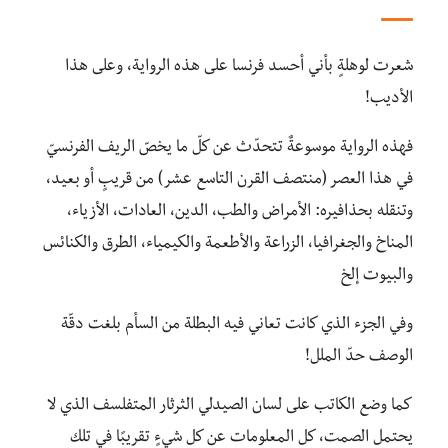
شعرت لوهلةٍ بأني أحسد فرنسا على هذه الرواية، وعلى هذا
الأديب!
فهذه الرواية موسوعةٌ تتحدّث عن كلّ ما يخصّ الريف الفرنسيّ
في هذا العصر (منتصف القرن التاسع عشر) من قريبٍ أو بعيد،
وتنقله بحذافيره: الأمراض والطب، الدين، العادات، الأزياء،
المناخ والجغرافيا، الزراعة والأطعمة والكيمياء، الطرق والكنائس
والبيوت إلخ
وفي الجزء الذي كانت تعاني فيه البطلة من السأم بلغت دقّة
الوصف حدّ الملل!
كما وضع الكاتب على لسان الصيدلي الثرثار المتفلسف الذي لا
يحتمل الصمت، كل المعلومات عن كل شيءٍ تقريبًا في تلك