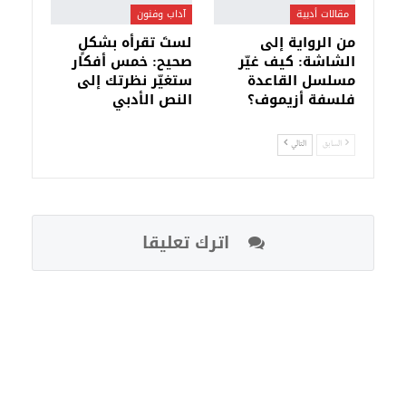
مقالات أدبية
آداب وفنون
من الرواية إلى
لستَ تقرأه بشكلٍ
الشاشة: كيف غيّر
صحيح: خمس أفكار
مسلسل القاعدة
ستغيّر نظرتك إلى
فلسفة أزيموف؟
النص الأدبي
السابق
التالي
اترك تعليقا