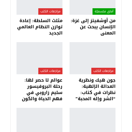
آفاق فلسفيّة‎
مراجعات الكتب
من أوشفيتز إلى غزة:
مثلث السلطة: إعادة
الإنسان يبحث عن
توازن النظام العالمي
المعنى
الجديد
مراجعات الكتب
مراجعات الكتب
جون هيك ونظرية
عوالم لا حصر لها:
العدالة الإلهية:
رحلة البروفيسور
نظرات في كتاب:
سليم زاروبي في
“الشر وإله المحبة”
فهم الحياة والكون