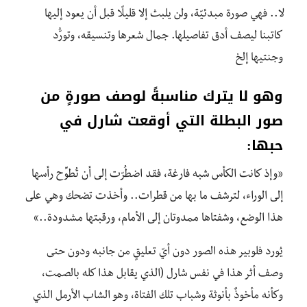
لا.. فهي صورة مبدئيّة، ولن يلبث إلا قليلًا قبل أن يعود إليها
كاتبنا ليصف أدق تفاصيلها. جمال شعرها وتنسيقه، وتورُّد
وجنتيها إلخ
وهو لا يترك مناسبةً لوصف صورةٍ من
صور البطلة التي أوقعت شارل في
حبها:
«وإذ كانت الكأس شبه فارغة، فقد اضطُرّت إلى أن تُطوِّح رأسها
إلى الوراء، لترشف ما بها من قطرات.. وأخذت تضحك وهي على
هذا الوضع، وشفتاها ممدوتان إلى الأمام، ورقبتها مشدودة..»
يُورد فلوبير هذه الصور دون أيّ تعليقٍ من جانبه ودون حتى
وصف أثر هذا في نفس شارل (الذي يقابل هذا كله بالصمت،
وكأنه مأخوذٌ بأنوثة وشباب تلك الفتاة، وهو الشاب الأرمل الذي