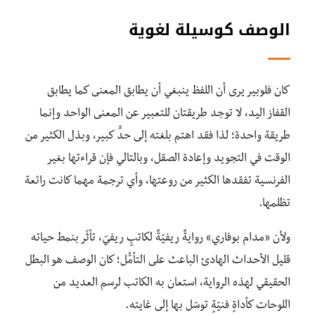
الوصف كوسيلة لغوية
كان فلوبير يرى أن اللفظ ينبغي أن يطابق المعنى كما يطابق
القفاز اليد، لا توجد طريقتان للتعبير عن المعنى الواحد وإنما
طريقة واحدة؛ لذا فقد اهتم بلغته إلى حدٍّ كبير، وبذل الكثير من
الوقت في التجويد وإعادة الصقل، وبالتالي فإن قراءتها بغير
الفرنسية تفقدها الكثير من روعتها، وأي ترجمة مهما كانت رائعة
تظلمها.
ولأن «مدام بوفاري» روايةٌ ريفيّةٌ لكاتبٍ ريفيّ، تأثّر بنمط حياته
قليل الأحداث الهادئ الباعث على التأمُّل؛ كان الوصف هو البطل
الحقيقي لهذه الرواية، استعان به الكاتب لرسم العديد من
اللوحات كأداةٍ فنيّةٍ توسّل بها إلى غايته.