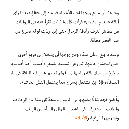
وحدث أن عالج زوجها أحد الأغنياء فدعاه إلى حفلةٍ بعدما رأى
أناقة «مدام بوفاري» فرأت كلّ ما كانت تقرأ عنه في الروايات
من مظاهر الترف وأناقة الرجال حتى إنها ودّت لو لم تخرج من
هذا القصر مطلقًا.
وعندما بلغ الملل أشدّه وقرّر زوجها أن ينتقلا إلى قريةٍ أخرى
حتى تتحسّن حالتها، ثم وهي تستعد للسفر «أصيب أحد أصابعها
بوخزةٍ من سلك باقة زواجها (…) ولم تحجم عن إلقاء الباقة في نار
المدفأة، فإذا بها تشتعل بأسرع ممّا يشتعل القشّ الجاف».
وأخيرًا تجد شابًّا يشبهها في الميول ويتحدّثان معًا عن الرحلات
والكتب، ويشتركان في الشعور بالملل والسأم من الريف
وتجمعهما الرغبة و
الأحلام
.