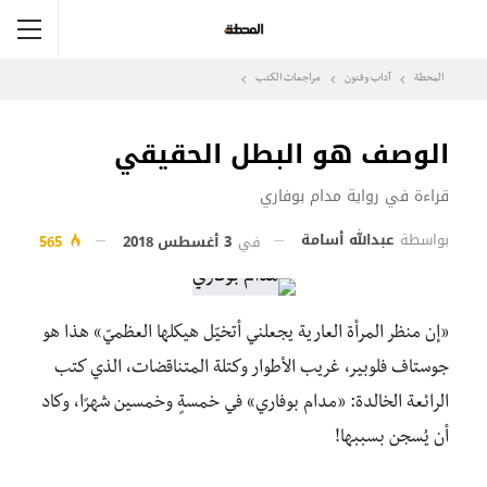
المحطة
آداب وفنون
مراجعات الكتب
الوصف هو البطل الحقيقي
قراءة في رواية مدام بوفاري
بواسطة
عبدالله أسامة
في
3 أغسطس 2018
565
«إن منظر المرأة العارية يجعلني أتخيّل هيكلها العظميّ»
هذا هو
جوستاف فلوبير
، غريب الأطوار وكتلة المتناقضات، الذي كتب
الرائعة الخالدة: «مدام بوفاري» في خمسةٍ وخمسين شهرًا، وكاد
أن يُسجن بسببها!