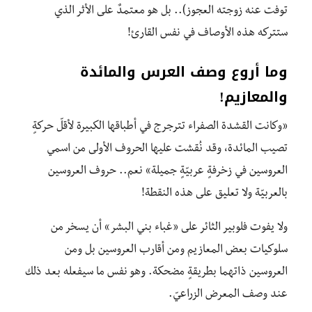
توفت عنه زوجته العجوز).. بل هو معتمدٌ على الأثر الذي
ستتركه هذه الأوصاف في نفس القارئ!
وما أروع وصف العرس والمائدة
والمعازيم!
«وكانت القشدة الصفراء تترجرج في أطباقها الكبيرة لأقلّ حركةٍ
تصيب المائدة، وقد نُقشت عليها الحروف الأولى من اسمي
العروسين في زخرفةٍ عربيّةٍ جميلة» نعم.. حروف العروسين
بالعربيّة ولا تعليق على هذه النقطة!
ولا يفوت فلوبير الثائر على «غباء بني البشر» أن يسخر من
سلوكيات بعض المعازيم ومن أقارب العروسين بل ومن
العروسين ذاتهما بطريقةٍ مضحكة. وهو نفس ما سيفعله بعد ذلك
عند وصف المعرض الزراعيّ.