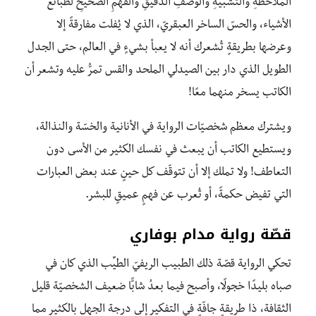
الملاحظةِ والتشبيهِ والوصفِ الدقيقِ والفهمِ الصحيحِ لطبائع
الأشياء، والحسّ الساخر العبقريّ، الذي لا يُفلت مفارقةً إلا
وعرضها بطريقةٍ تُشعرك أنه لا يعبأ بشيءٍ في العالم، حتى الجدل
الطويل الذي دار بين الصيدلي الملحد والقس تمرُّ عليه وتشعر أن
الكاتب يسخر منهما معًا!
ويشترك معظم شخصيّات الرواية في الأنانية والخسّة والنذالة،
ويستطيع الكاتب أن يبعث في نفسك الكثير من الأسى دون
التعاطف! ولا تملك إلا أن تتوقّف كل حينٍ عند بعض العبارات
التي تفيض حكمةً، أو تُعرب عن فهمٍ عميقٍ للبشر.
قصّة رواية مدام بوفاري
تحكي الرواية قصّة ذلك الطبيب الريفيّ الطيِّب الذي كان في
صباه بليدًا خجولًا، وأصبح فيما بعدُ شابًّا ضعيف الشخصيّة قليل
الثقافة، ذا طريقةٍ جافّةٍ في التفكير إلى درجة الجهل بالكثير مما