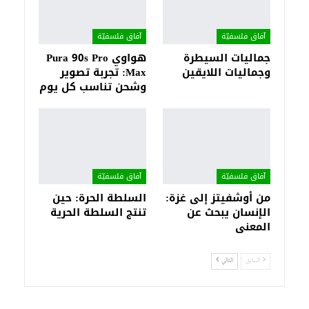
آفاق فلسفيّة‎
آفاق فلسفيّة‎
جماليات السيطرة
هواوي Pura 90s Pro
وجماليات اللايقين
Max: تجربة تصوير
وشحن تناسب كل يوم
آفاق فلسفيّة‎
آفاق فلسفيّة‎
من أوشفيتز إلى غزة:
السلطة الحرة: حين
الإنسان يبحث عن
تنتج السلطة الحرية
المعنى
السابق
التالي