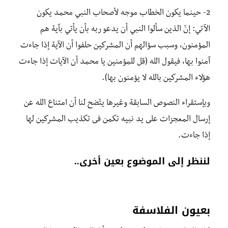
2- حينما يكون الخطاب موجه لأصحاب النبي محمد يكون
الآتي: إنّ الذين سألوا النبي أن يدعو ربه بأن يأتي بآية هم
المؤمنون، وسبب سؤالهم أن المشركين حلفوا أن الآية إذا جاءت
آمنوا بها، فيقول الله (قل للمؤمنين يا محمد أن الآيات إذا جاءت
هؤلاء المشركين بالله لا يؤمنون بها).
وبإستقراء النصوص السابقة وغيرها يتّضح لنا أن امتناع الله عن
إرسال المعجزات على يد نبيه تكمن فى تكذيب المشركين لها
إذا جاءت.
لننظر إلى الموضوع بعين أخرى..
بعيون الفلاسفة