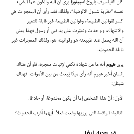
كان الفيلسوف باروخ
اسبينوزا
يرى أنّ الله والكون هما الشيء
نفسه “نظرية شمول الألوهية”، ولذلك فقد رأى أن المعجزات هي
كسر لقوانين الطبيعة، وقوانين الطبيعة غير قابلة للتغير
والانتهاك، ولو حدث وتغيّرت على يد نبي أو رسول فهذا يعني
أن الله يعمل ضد طبيعته هو وقوانينه هو، ولذلك المعجزات غير
قابلة للحدوث.
يرى
هيوم
أنه ما من شهادة تكفي لإثبات معجزة، فلو أن هناك
إنسان أخبر هيوم أنه رأى ميتًا يُبعث من بين الأموات، فهناك
شيئان:
الأول: أنّ هذا الشخص إما أن يكون مخدوعًا، أو خادعًا.
الثانية: الواقعة التي يرويها وقعت فعلاً. أيهما أقرب للحدوث؟
قد يعجبك أيضًا