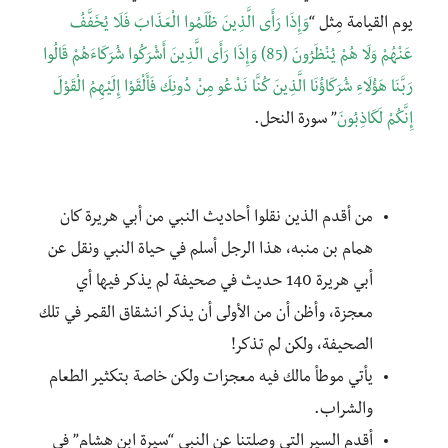
يوم القيامة مِثل “
وَإِذَا رَأَى الَّذِينَ ظَلَمُوا الْعَذَابَ فَلَا يُخَفَّفُ
عَنْهُمْ وَلَا هُمْ يُنْظَرُونَ (85) وَإِذَا رَأَى الَّذِينَ أَشْرَكُوا شُرَكَاءَهُمْ قَالُوا
رَبَّنَا هَؤُلَاءِ شُرَكَاؤُنَا الَّذِينَ كُنَّا نَدْعُو مِنْ دُونِكَ فَأَلْقَوْا إِلَيْهِمُ الْقَوْلَ
إِنَّكُمْ لَكَاذِبُونَ
” سورة النحل.
من أقدم الذين نقلوا أحاديث النبي من أبي هريرة كان
همام بن منبه، هذا الرجل أسلم في حياة النبي ونقل عن
أبي هريرة 140 حديث في صحيفة لم يذكر فيها أي
معجزة، وأظن أن من الأولى أن يذكر انشقاق القمر في تلك
الصحيفة، ولكن لم تذكر!
يأتي موطأ مالك فيه معجزات ولكن خاصة بتكثير الطعام
والشراب.
أقدم السير التي وصلتنا عن النبي “سيرة ابن هشام” في