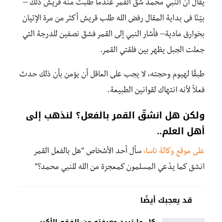
يقال أنّ النبي محمد شقّ القمر عندما طلبت منه قريش ذلك –
بيّنّا فى بداية المقال رفض الله طلب قريش أكثر من مرة الإتيان
بخوارق مادية– فأشار النبي إلى القمر فشقّ نصفين للدرجة التي
جعلت الجبل يظهر بين فلقتي القمر.
طبقًا لهيوم وحجته، لا يجب على العاقل أن يؤمن بأن ذلك حدث
فعلاً لأنه انتهاك لقوانين الطبيعة.
ولكن هل انشقّ القمر بالفعل؟ لنذهب إلى
أهل العلم..
على موقع وكالة ناسا،
سأل أحد الأشخاص “هل بالفعل القمر
انشق كما يدّعي المسلمون كمعجزة من الله للنبي محمد؟”
قد يعجبك أيضًا