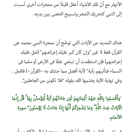
الأنهار مع أنّ تلك الأشياء أعقل قليلاً من معجزات أخرى نُسبت
إلى النبي كتحريك الشجر وتسبيح الحصى بين يديه.
هناك العديد من الآيات التي توضّح أن معجزة النبي محمد هى
القرآن فقط لا غير “وإن كان كبر عليك إعراضهم” (شقّ عليك
إعراضهم) فإن استطعت أن تبتغي نفقًا فى الأرض أو سلما فى
السماء فتأتيهم بآية” (آية أفضل مما جئتك به –القرآن–) فافعل..
وفي نهاية الآية يختمها الله بقوله “فلا تكونن من الجاهلين”.
“
وَأَقْسَمُوا بِاللَّهِ جَهْدَ أَيْمَانِهِمْ لَئِن جَاءَتْهُمْ آيَةٌ لَّيُؤْمِنُنَّ بِهَا ۚ قُلْ إِنَّمَا
الْآيَاتُ عِندَ اللَّهِ ۖ وَمَا يُشْعِرُكُمْ أَنَّهَا إِذَا جَاءَتْ لَا يُؤْمِنُونَ” سورة
الأنعام.