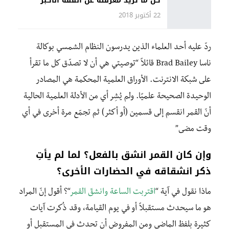
كل ما تريد معرفته عن الفقه الأكبر
22 أكتوبر 2018
ردّ عليه أحد العلماء الذين يدرسون النظام الشمسي بوكالة
ناسا Brad Bailey قائلاً “توصيتي هي أن لا تصدّق كل ما تقرأ
على شبكة الانترنت. الأوراق العلمية المحكمة هي المصادر
الوحيدة الصحيحة علميًا. ولم يُشِر أي من الأدلة العلمية الحالية
أنّ القمر انقسم إلى قسمين (أو أكثر) ثم تجمّع مرة أخرى في أي
وقت مضى”
وإن كان القمر انشق بالفعل؟ لما لم يأتِ
ذكر انشقاقه في الحضارات الأخرى؟
ماذا نقول في آية “
اقتربت الساعة وانشقّ القمر
“؟ أقول إنّ المراد
هو ما سيحدث مستقبلاً أو في يوم القيامة، وقد ذُكرت آيات
كثيرة بلفظ الماضي ومن المفروض أن تحدث في المستقبل أو