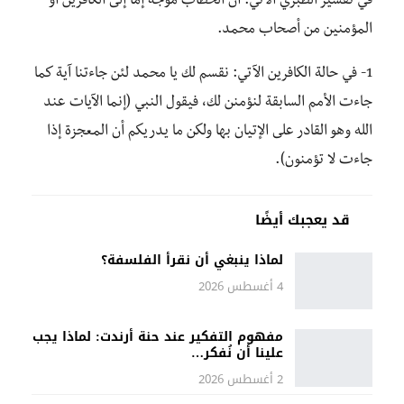
في تفسير الطبري الآتي: أنّ الخطاب موجه إما إلى الكافرين أو
المؤمنين من أصحاب محمد.
1- في حالة الكافرين الآتي: نقسم لك يا محمد لئن جاءتنا آية كما
جاءت الأمم السابقة لنؤمنن لك، فيقول النبي (إنما الآيات عند
الله وهو القادر على الإتيان بها ولكن ما يدريكم أن المعجزة إذا
جاءت لا تؤمنون).
قد يعجبك أيضًا
لماذا ينبغي أن نقرأ الفلسفة؟
4 أغسطس 2026
مفهوم التفكير عند حنة أرندت: لماذا يجب
علينا أن نُفكر…
2 أغسطس 2026