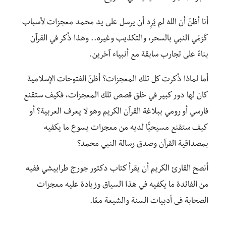
أنا أظنّ أن الله لم يُرِد أن يرسل على يد محمد معجزات لأسباب
كَرَمْي النبي بالسحر، والتكذيب وغيره.. وهذا ذُكر في القرآن
بناءً على تجارب سابقة مع أنبياء آخرين.
أما لماذا ذُكرت كل تلك المعجزات؟ أظنّ الفتوحات الإسلامية
كان لها دور كبير في خلق قصص تلك المعجزات، فكيف ستقنع
فارسي أو رومي ببلاغة القرآن الكريم وهو لا يعرف العربية؟ أو
كيف ستقنع مسيحيًّا لديه من معجزات يسوع ما يكفيه
بمصداقية القرآن وصدق رسالة النبي محمد؟
أنصح القارئ الكريم أن يقرأ كتاب دكتور جورج طرابيشي ففيه
من الفائدة ما يكفيه في هذا السياق وزيادة عليه معجزات
الصحابة فى أدبيات السنة والشيعة معًا.