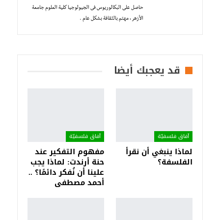
حاصل على البكالوريوس فى الجيولوجيا كلية العلوم جامعة
الأزهر ، مهتم بالثقافة بشكل عام .
قد يعجبك أيضا
آفاق فلسفيّة‎
آفاق فلسفيّة‎
لماذا ينبغي أن نقرأ
مفهوم التفكير عند
الفلسفة؟
حنة أرندت: لماذا يجب
علينا أن نُفكر دائمًا؟ ..
أحمد مصطفى