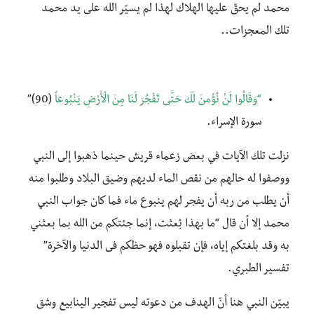
محمد لم يحقّ عليها الهلاك لهذا لم يسيّر الله على يد محمد
تلك المعجزات..
“وَقَالُوا لَنْ نُؤْمِنَ لَكَ حَتَّى تَفْجُرَ لَنَا مِنَ الْأَرْضِ يَنْبُوعاً
(90)”
سورة الإسراء.
نزلت تلك الآيات في بعض زعماء قريش حينما ذهبوا إلى النبي
ووصفوا له حالهم من نقص الماء لديهم وضيق البلاد وطلبوا منه
أن يطلب من ربه أن يفجر لهم ينبوع ماء فما كان جواب النبي
محمد إلا أن قال “ما بهذا بُعثت، إنما جئتكم من الله بما بعثني
به وقد بلغتكم إياه، فإن تقبلوه فهو حظكم فى الدنيا والآخرة”
تفسير الطبري.
يبيّن النبي هنا أنّ الهدف من دعوته ليس تفجير الينابيع وشق