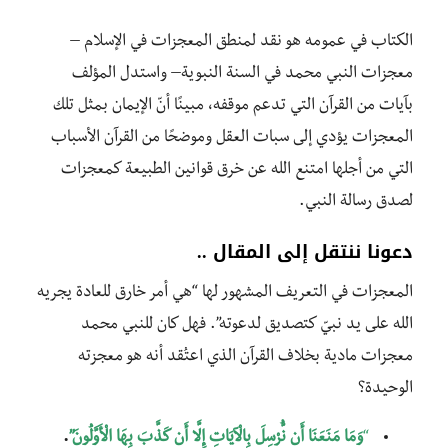
الكتاب في عمومه هو نقد لمنطق المعجزات في الإسلام –
معجزات النبي محمد في السنة النبوية– واستدل المؤلف
بآيات من القرآن التي تدعم موقفه، مبينًا أنّ الإيمان بمثل تلك
المعجزات يؤدي إلى سبات العقل وموضحًا من القرآن الأسباب
التي من أجلها امتنع الله عن خرق قوانين الطبيعة كمعجزات
لصدق رسالة النبي.
دعونا ننتقل إلى المقال ..
المعجزات في التعريف المشهور لها “هي أمر خارق للعادة يجريه
الله على يد نبيّ كتصديق لدعوته”. فهل كان للنبي محمد
معجزات مادية بخلاف القرآن الذي اعتُقد أنه هو معجزته
الوحيدة؟
“
وَمَا مَنَعَنَا أَن نُّرْسِلَ بِالْآيَاتِ إِلَّا أَن كَذَّبَ بِهَا الْأَوَّلُونَ”
.