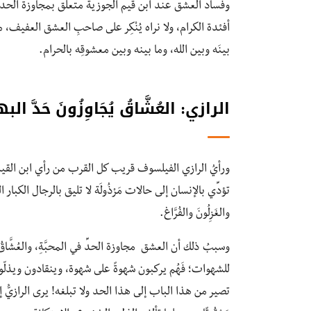
وفساد العشق عند ابن قيم الجوزية متعلِّق بمجاوزة الحد و
أفئدة الكرام، ولا نراه يُنْكِر على صاحبِ العشق العفيف، من 
بينَه وبين الله، وما بينه وبين معشوقِه بالحرام.
الرازي: العُشَّاقُ يُجَاوِزُونَ حَدَّ البها
ورأيُ الرازي الفيلسوف قريب كل القرب من رأي ابن القيم الم
تؤدِّي بالإنسان إلى حالات مَرْذُولَة لا تليق بالرجال الكبار الهِم
والغَزِلُونَ والفُرَّاغ.
وسببُ ذلك أن العشق مجاوزة الحدِّ في المحبَّةِ، والعُشَّاقُ 
للشهوات؛ فَهُم يركبون شهوةً على شهوة، وينقادون ويذلّو
تصير من هذا الباب إلى هذا الحد ولا تبلغه! يرى الرازيُّ إذن ا