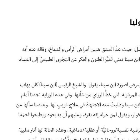
ليا
 قبل؛ حيث عدَّ العشق ضمن أمراض الرأس والدماغ، وقاله عنه أنه
ن سينا تعني تَغيُّرَ الظنون والفكر عن المَجْرَى الطبيعيِّ إلى الفساد
رض لصورة ابن سينا، يقول: والشيخ الرئيس [ابن سينا] كان يهاب
ت المرذولة التي حَطَّ الرزاي من شأنها. وفي هذه الرواية نجدنا أمام
ابنَ سينا وطلبتْ منه الاجتهادَ في علاجِ قريبٍ لها. وعندما سألها عن
ا كالخوار، ويقول لمن حوله إنه بقرة، وعليهم أن يذبحوه ويطبخوا لحمَه!
ية نفسية/روحانيَّة أو عقلية/دماغية، وهذه الحالة لها آثار سلبية