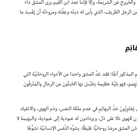
الخروج عن الشريعة، وإلا فإننا نجد ابن القيم يرى العشقَ داءَ
الرجل الظريف، الذي يأبى له دينُه وعِفَّتُه ومروءتُه أن يُفْسِدَ ما
ئِمِ
ذكور آنفًا؛ فقد عَدَّ العشق واحدا من الأدواء الروحانيَّة التي
َمَ، فهو بليَّة عظيمة يتلبَّسُ بها الخَنِثُونَ من الرجالِ والمُتْرَفُونَ
يُجَاوِزُونَ حَدَّ البهائِمِ في عدم ملكة النفس، وذم الهوى، والانقياد
ن للهوى ذلا على ذل، ويزدادون له عبودية إلى عبودية، والبهيمة لا
لعشق مرضا روحانيًّا غليظًا، يشوِّه النَّفس الإنسانيَّة تشوُّهًا