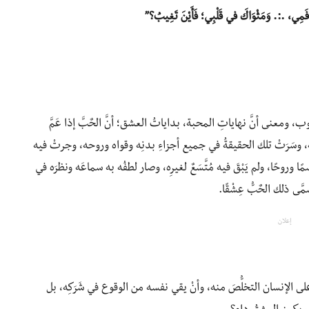
مِي، .:. وَمَثْوَاكَ في قَلْبِي؛ فَأَيْنَ تَغِيبُ؟”
 ومعنى أنَّ نهاياتِ المحبة، بداياتُ العشق؛ أنَّ الحٌبَّ إذا عَمَّ
 وسَرَتْ تلك الحقيقةُ في جميع أجزاءِ بدنِه وقواه وروحه، وجرتْ فيه
روحًا، ولم يَبْقَ فيه مُتَّسَعٌ لغيرِه، وصار لطفُه به سماعَه ونظرَه في
َى ذلك الحٌبُّ عِشْقًا.
إعلان
 الإنسان التخلُّصَ منه، وأنْ يقي نفسه من الوقوع في شَرَكِه، بل