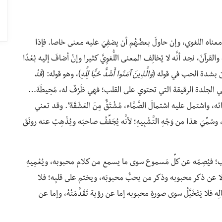
اه اللغوي، وإن حاولَ بعضُهُم أن يضفِيَ عليه معنى خاصا. فإذا
القرآنَ، نجد أنَّه لا يُخالِف المعنى اللُّغوِيَّ كثيرا وإنْ أضافَ إليه بُعْدًا
رآن بشدة الحب في قوله (
وَالَّذِينَ آمَنُوا أَشَدُّ حُبًّا لِلَّهِ
)، وهو قوله: (
قَدْ
ي الجلدة الرقيقة التي تحتوي على القلب؛ فهي ظَرْفٌ له، مُحِيطَة…
اشتمل عليه اشتمالَ الصَّمَّاء، مُشْتَقٌّ مِنَ العَشَقَة”. وقد تعني
 وسُمِّيَ هذا من وَجْهِ التَّشْبِيهِ؛ لأنَّه يُجَفِّفُ صاحبَه ويُذْهِبُ عنه رونَقَ
ب؛ فيُصِمّه عن كلِّ مَسموع سوى ما يسمع من كلام محبوبه، ويُعْمِيهِ
 إلا عن ذكر محبوبه وذكر من يحبُّ محبوبَه، ويختم على قلبِه؛ فلا
ه فلا يَتَخَيَّلُ سوى صورةِ محبوبه إما عن رؤية تَقَدَّمَتْهُ، وإما عن