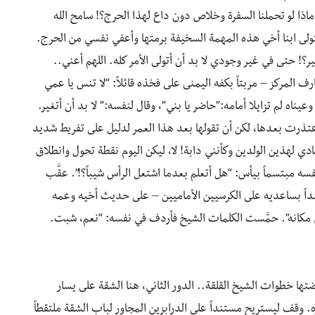
 ماذا لو تحملنا السفرة وخلاص دون داع لهذا الحرج؟! سامح الله
يتولى ابنا أخي هذه المهمة السخيفة برمتها وأعفي نفسي من الحرج.
؟! حتى في غير وجودي لا بد أن أتولى الأمر كله. اللهم أعني..
ف المركز – مربتاً بكفه اليمنى على فخذه قائلاً: “لا تنس يا عمي
يناه لم تزايلا أمامه:”حاضر يا بني”، وقال لنفسه:” لا بد أن أتغير.
عتذرت بعدها، لكن أن تقولها بعد هذا العمر لدليل على تفريط شديد
ي لهذين الولدين وكأنني دابة! لا، ليكن اليوم نقطة تحول وانطلاق
مبتسماً بيأس: “هل أتعلم بعدما اشتعل الرأس شيباً؟!”. عقَّب
نداً بساعديه على الكرسيين الأماميين – على حديث أخيه وعمه
في مكانه”. حمَّست الكلمات الشيخ فأردف في نفسه: “نعم، شبت.
ها خطوات الشيخ القلقة.. الدور الثاني، هنا الشقة على يسار
وقف ليستريح مستنداً على الدرابزين المجاور لباب الشقة ملتقطاً