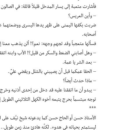
فأشارت متعبة إلى يسار المدخل قليلاً قائلة: في الصالون 
– وأين العريس؟
ضربت بكفها اليمنى على ظهر يدها اليسرى ووضعتهما على
أصحابه.
فسألها متعجباً وقد تجهم وجهه: نعم؟! ألن يذهب معنا إ
– وهل أصابني الضغط والسكر من قليل؟! الأب وابنه اتفقا
– بعد الشر يا عمة.
– الحقا عمكما قبل أن يصيبني بالشلل ويقضي عليِّ.
– ماذا حدث أيضاً؟
– يبدو أن ما اتفقنا عليه قد دخل من إحدى أذنيه وخرج
توجه مبتسماً بحرج يتبعه أخوه الكهل الثلاثيني الطويل إ
***
الأستاذ حسن أو الحاج حسن كما يدعونه شيخ نيَّف على 
ليستمتع بحياته في هدوء. لكنَّه هادئ منذ زمن طويل.. 