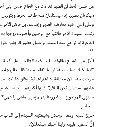
من حسن الحظ أن الصهر قد دعا مع الحاج حسن ابني أخيه
سيكونان بطليها إذ سيستلمان منه طرف الخيط ويتوليان ا
وعلى ابنيْ أخيه مفاوضة الصهر وإقناعه، بل فرض الأمر عل
رتبت السيدة الأمر هاتفياً مع الرجلين وأخبرت زوجها به 
الدعوة إذ تراجع معه السيناريو قبيل حضور الرجلين يقول
***
الكل على الشيخ يتلقونه.. ابنا أخيه الجالسان على كنبة ال
“ابنا أخيك معك سينفذان ما اتفقنا عليه” قالت الزوجة مرد
خرجت منه الآن مختلفة إذ اعتراها توتر وقلق فكانت “حـا 
عليهم وسنتولى نحن الباقي”. قالها أكبرهما وأجابه الشيخ أ
سننهي الموضوع الليلة وربنا يتمم بخير. ماشي يا عمي؟”.
– حاضر.
خرج الشيخ ومعه الرجلان وشيعتهم السيدة إلى الباب حي
إنَّ السفرة عليهم وابنا أخيك سيكملان”.