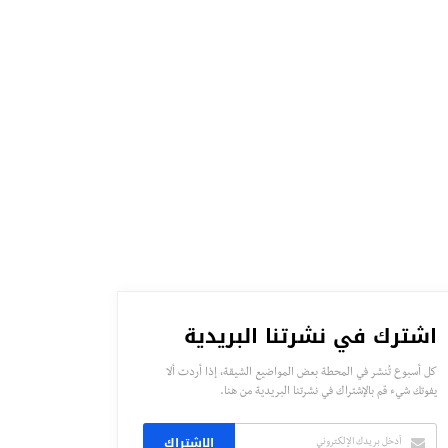
اشترك في نشرتنا البريدية
كل أسبوع تُنشر في المحطة بعض المواضيع الشيقة، إذا أردت ألا
يفوتك شيء قم بالإشتراك في نشرتنا البريدية من هنا.
الاشتراك