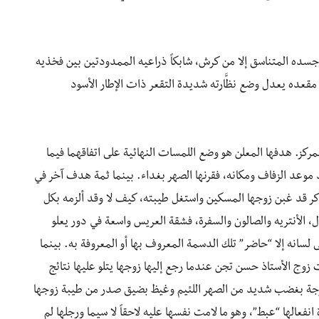
وجسده المتناسق إلا من كرش، شابكاً ذراعيه الممدودتين بين فخذيه
ن مقعده يعدل وضع نظَّارته شديدة التقعر ذات الإطار الأسود
مركز. هدفها المعلن هو وضع اللمسات النهائية على اتفاقهما فيما
موعد الزفاف ومكانه، فقرنها الصهر بغداء. بينما ثمة هدف آخر في
كر قد غبن زوجها المسكين واستغل طيبته، كيف لا وقد ألزمه بكل
ال، الأنتريه والصالون والسفرة، فشقة العريس واسعة في دور يعلو
 لسانه إلا “حاضر” تلك الدسمة المعروف بها أو المعروفة به. بينما
زوج الأستاذ حسن تجن عندما رجع إليها زوجها يتلو عليها نتائج
متزجة بغضب شديد من الصهر اللئيم وغيظ بضيق صدر من طيبة زوجها
نفعالها “عبط”، وهو ما لامت نفسها عليه لاحقاً لا سيما ورجلها لم