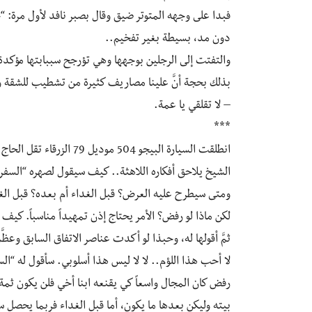
فبدا على وجهه المتوتر ضيق وقال بصبر نافد لأول مرة: “
دون مد، بسيطة بغير تفخيم..
والتفتت إلى الرجلين بوجهها وهي تؤرجح سببابتها مؤكدة:
بذلك بحجة أنَّ علينا مصاريف كثيرة من تشطيب للشقة
– لا تقلقي يا عمة.
***
انطلقت السيارة البيجو 504
الشيخ يلاحق أفكاره اللاهثة.. كيف سيقول لصهره “السفرة
ومتى سيطرح عليه العرض؟ قبل الغداء أم بعده؟ قبل ال
لكن ماذا لو رفض؟ الأمر يحتاج إذن تمهيداً مناسباً. كيف 
ثمَّ أقولها له، وحبذا لو أكدت عناصر الاتفاق السابق وعظ
لا أحب هذا اللؤم.. لا لا ليس هذا أسلوبي. سأقول له “الس
رفض كان المجال واسعاً كي يقنعه ابنا أخي فلن يكون ثمة
بيته وليكن بعدها ما يكون، أما قبل الغداء فربما يحصل 