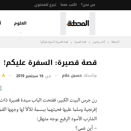
من نحن؟
اكتب معنا
تبرع للمحتوى
العلوم
آ
المحطة
آداب وفنون
قصة قصيرة
قصة قصيرة: السفرة عليكم!
قصة قصيرة: السفرة عليكم!
بواسطة
حسين علام
في
18 سبتمبر 2019
607
رن جرس البيت الكبير، ففتحت الباب سيدة قصيرة ذات
إفرنجية وسلما عليها فحيتهما ببسمة تلألأ لها وجهها الق
الشارب الأسود الرفيع بوجه متهلل:
– أين عمي؟