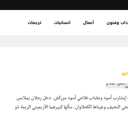
داب وفنون
أعمال
انسانيات
ترجمات
 إيشارب أسود وجلباب فلاحي أسود مزركش. دخل رجلان بملابس
محي النحيف وعيناها الكحلاوان. سألها كبيرهما الأربعيني الربعة ذو