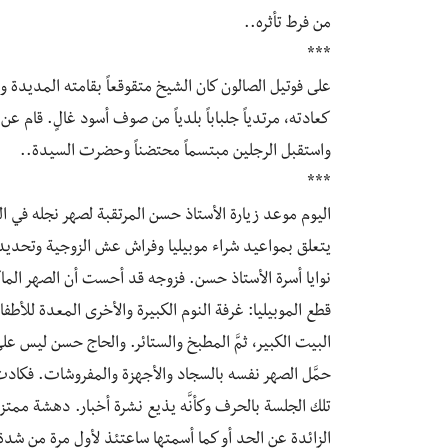
من فرط تأثره..
***
على فوتيل الصالون كان الشيخ متقوقعاً بقامته المديدة 
كعادته، مرتدياً جلباباً بلدياً من صوف أسود غالٍ. قام ع
واستقبل الرجلين مبتسماً محتضناً وحضرت السيدة..
***
اليوم موعد زيارة الأستاذ حسن المرتقبة لصهر نجله في ال
يتعلق بمواعيد شراء موبيليا وفراش عش الزوجية وتحديد 
نوايا أسرة الأستاذ حسن. فزوجه قد أحست أن الصهر الما
قطع الموبيليا: غرفة النوم الكبيرة والأخرى المعدة للأطف
البيت الكبير، ثمَّ المطبخ والستائر. والحاج حسن ليس على
حمَّل الصهر نفسه بالسجاد والأجهزة والمفروشات. فكادت 
تلك الجلسة بالحرف وكأنَّه يذيع نشرة أخبار. دهشة م
الزائدة عن الحد أو كما أسمتها ساعتئذ لأول مرة من شدة ا