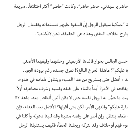
حاضر يا سيدتي. حاضر حاضر”. وكانت “حاضر” أكثر اختلافاً.. سريعة
 “عمكما سيقول للرجل إنَّ السفرة عليهم فتسندانه وتقنعان الرجل
 وفرح بخلاف العفش وهذه هي الحقيقة، نحن لانكذب”.
 موديل 79 الزرقاء تقل الحاج حسن الجالس بجوار قائدها الأربعيني وخلفهما رفيقهما الأصغر.
 عليكم”؟ ماهذا الحرج البالغ؟! تعرق جسده رغم برودة الجو..
غداء أفضل حتى يستريح من هذا العبء ويتناول طعامه في هدوء.
يفاتحه في الأمر؟ أبدأ بالثناء على خلقه ونسبه وشرف مصاهرته أولاً
َّمت ما حمَّل به الرجل نفسه حتى لا يظن أنني أنتقص منه. ماهذا؟!!
فرة عليكم” وانتهى الأمر. لكن متى أقولها؟ الأفضل بعد الغداء، فإن
 طعام ينتظر. وإن أصر على رفضه مشينا وقد لبينا دعوته وأكلنا في
سوء فهم أو خلاف وقد نتركه ويجللنا الخطأ، فكيف يستقبلنا الرجل