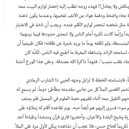
لا يناقش ولا يجادل!! فهذه زوجه تطلب إليه إحضار لوازم البيت معه
 بحاء واضحة ودفعة هواء من الأنف تفخمها، وعندما يكون ذهنه
بة مثل شخصه تنحصر لوازم الكلم عنده. ويجب أن ناخذ في الاعتبار
اً وإنَّما كانت تكبره أمام الناس ولا تتعدى حدودها فيما بينهما؛
منبسطة، ولم تكلفه يوماً ما يزيد شعرة عن طاقته؛ فكان طبيعياً أن
ه تسامحه الزائد وتساهله المفرط ما أطمع فيه الناس، لكنَّه كان
جاء بقلب منيب”، فتهدأ ذاكرةً الله مصدقة. وعلى هذا الورع أنشئا
ً، فابتسامته الخجلة لا تزايل وجهه الحيي ذا الشارب الرمادي
عر القصير المتآكل من جانبي مقدمته مطأطئ دوماً. لم يسمع له
م الثقيل معه أثناء تلقيهم حصة العلوم في المعمل فلم يعنف
سوء؛ فسرى إليهم هم أيضاً حبه. يوم تقاعده أقام له زملاؤه على
رية وشيخ البلدة والأعيان، وأحضروا قارئ قرآن ومنشداً وطباخاً أعد
ك تكريماً للحاج حسن، فلا عجب أن نشاهده يبكي لأول مرة على الملأ