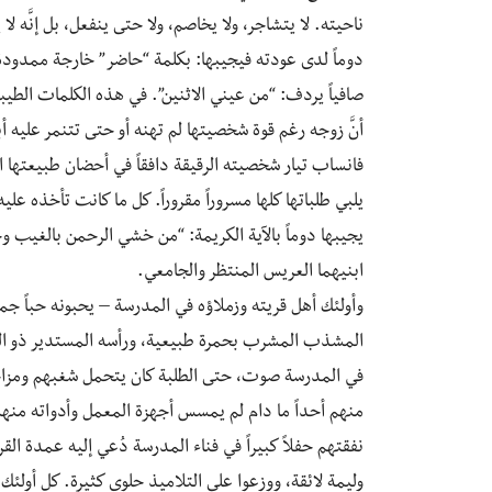
ناحيته. لا يتشاجر، ولا يخاصم، ولا حتى ينفعل، بل إنَّه 
دوماً لدى عودته فيجيبها: بكلمة “حاضر” خارجة ممدودة
صافياً يردف: “من عيني الاثنين”. في هذه الكلمات الطي
أنَّ زوجه رغم قوة شخصيتها لم تهنه أو حتى تتنمر عليه أبد
فانساب تيار شخصيته الرقيقة دافقاً في أحضان طبيعتها ال
يلبي طلباتها كلها مسروراً مقروراً. كل ما كانت تأخذه علي
يجيبها دوماً بالآية الكريمة: “من خشي الرحمن بالغيب و
ابنيهما العريس المنتظر والجامعي.
وأولئك أهل قريته وزملاؤه في المدرسة – يحبونه حباً جما
المشذب المشرب بحمرة طبيعية، ورأسه المستدير ذو الش
في المدرسة صوت، حتى الطلبة كان يتحمل شغبهم ومزاحه
منهم أحداً ما دام لم يمسس أجهزة المعمل وأدواته منهم 
نفقتهم حفلاً كبيراً في فناء المدرسة دُعي إليه عمدة الق
وليمة لائقة، ووزعوا على التلاميذ حلوى كثيرة. كل أولئ