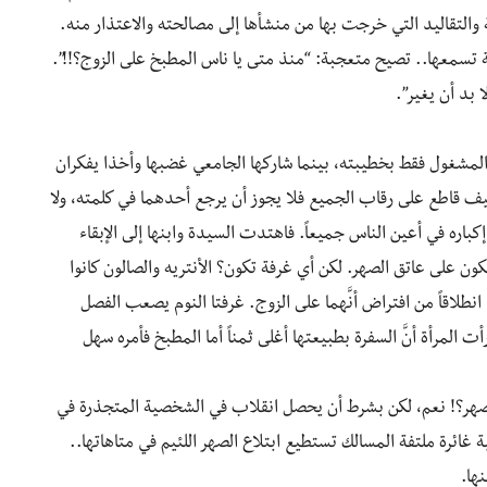
 والتقاليد التي خرجت بها من منشأها إلى مصالحته والاعتذار منه.
تسمعها.. تصيح متعجبة: “منذ متى يا ناس المطبخ على الزوج؟!!”.
 بد أن يغير”.
 المشغول فقط بخطيبته، بينما شاركها الجامعي غضبها وأخذا يفكران
 سيف قاطع على رقاب الجميع فلا يجوز أن يرجع أحدهما في كلمته، ولا
كباره في أعين الناس جميعاً. فاهتدت السيدة وابنها إلى الإبقاء
ن على عاتق الصهر. لكن أي غرفة تكون؟ الأنتريه والصالون كانوا
طلاقاً من افتراض أنَّهما على الزوج. غرفتا النوم يصعب الفصل
 المرأة أنَّ السفرة بطبيعتها أغلى ثمناً أما المطبخ فأمره سهل
صهر؟! نعم، لكن بشرط أن يحصل انقلاب في الشخصية المتجذرة في
غائرة ملتفة المسالك تستطيع ابتلاع الصهر اللئيم في متاهاتها..
ها.