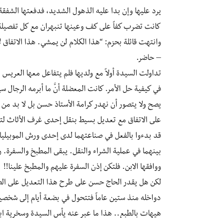
يرد عليها وإن بدا عليه الذهول الشديد، فدفعتها الشفقة
كانت تضرب كفاً على كف وعينها تنبهران مع كل تفصيلة 
وانتهت قائلة بحزم: “هذا الكلام لن يمشي. هذا الاتفاق لا
– حاضر.
تداولت السيدة أولاً مع ولديها فلم يتفاعل معها العريس
في كيفية حل الأمر. كانت المعضلة أنَّ ما أبرمه الرجال
يصح ولا يتصور أن نهدر كرامة الأستاذ حسن بل لا بد من إ
على الاتفاق مع تعديل بسيط بنقل إحدى غرف الأثاث لتكو
قد بدءوا بالفعل في صناعتهما لدى إحدى ورش الموبيليا ان
بينهما في عملية الشراء والنقل. يبقى المطبخ والسفرة. رأت
ووافقها الابن. فلتكن إذن السفرة عليهم والمطبخ علينا!!
لكن هل يقدر الحاج حسن على طرح هذا التعديل على ال
دواخله منذ ستين عاماً فتتحول في بضعة أيام إلى شخصية 
هيهات بالطبع.. هذا ما عبر عنه يأس السيدة وسخرية ابن