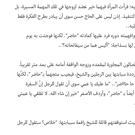
؛ فرأت المرأة فيهما خير عضد لزوجها في تلك المهمة العسيرة، بل
لتنفيذ. إذن ليس على الحاج حسن سوى أن يبادر بطرح الفكرة فقط
يه..
وافهمته دوره فرد عليها كعادته “حاضر”. لكنها فوجئت به يوم
 لها بسذاجة: “أليس هما من سيفاتحانه؟”..
صالون المجاورة لمقعده وزوجه الواقفة أمامه على بعد متر تقريباً.
دة سبابتها بين الرجلين والشيخ، فيجيب متجهماً بـ”حاضر”، لكنَّها
حا حاااضر”.. “ما عليك يا عمي سوى أن تقول للرجل إنَّ السفرة
يضاً بـ “حاضر”، وأردف الأصغر “خير إن شاء الله. لا تقلقي يا عمتي
ث استوقفتهم قائلة للشيخ رافعة سببابتها: “خلاص؟ ستقول للرجل