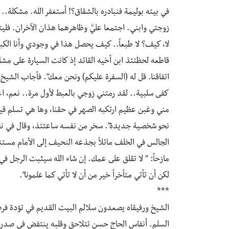
في بيته بوليمة فنبادره بالشقاق؟! أستغفر الله. مشكلة..
زوجتي وابني. اجتمعا عليَّ وظاهرهما هذان الآخران. فل
لا، كيف؟ لا طبعاً.. كيف يحصل هذا في وجودي وأنا الكبير
قاطعه لحظتئذ ابن أخيه القائد إذ كانت السيارة على مشار
اتفاقنا. قل له (السفرة عليكم) ونحن معك”. فأجاب الشيخ وع
كفى سلبية.. لقد رمتني زوجي بالعبط لأول مرة.. نعم، ا
مني وغبن عظيم ارتكبه الصهر في حقنا، وها هي تسلم قياد
نحو شخصية جديدة”. سخر من نفسه ساعتئذ، وقال في نفسه 
الجالس في الخلف مائلاً بجذعه النحيف إلى الأمام مست
مازحاً: ” لا تقلق على عمك. إن شاء الله سيثبت الرجل 
لكن أن تأتي متأخراً خير من أن لا تأتي كما علمونا”.
***
الشيخ ورفيقاه يصعدون سلالم البيت القديم في تؤدة فرضت
السلم. أنفاس الحاج حسن تتلاحق وقلبه ينتفض في صدره. 