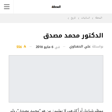
المحطة
انسانيات
تاريخ
الدكتور محمد مصدق
بواسطة
علي الحفناوي
في
6 مايو 2018
556
معظم شبابنا، أو أكثرهم، لا يعلمون من هو “محمد مصدق”، ولم