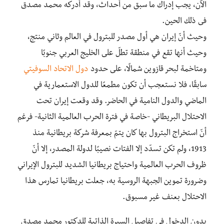
الآن، يجب إدراك ما سبق من أحداث، وقد أدركه محمد مصدق
فى ذلك الحين.
وحيث أنّ إيران هي أول مصدر للبترول في العالم وثاني منتج،
وحيث أنها تقع في منطقة تطلّ على الخليج العربي جنوبًا
ومتاخمة لبحر قازوين شمالًا، على حدود
دول الاتحاد السوفيتي
سابقًا، فلا نستعجب أن تكون مطمعًا للدول الاستعمارية في
الماضي والدول النامية في الحاضر. وقد وقعت إيران تحت
الاحتلال البريطاني -خاصة في فترة الحرب العالمية الثانية- فرغم
أنّ استخراج البترول بها كان يتمّ بمعرفة شركة بريطانية منذ
1913، ولم تكن تسدّد إلا الفتات نصيبًا لدولة المصدر، إلا أنّ
ظروف الحرب العالمية واحتياج بريطانيا الشديد للبترول الإيراني
وضرورة تموين الجبهة الروسية به، جعلت بريطانيا تمارس هذا
الاحتلال بعنف غير مسبوق.
بدون الدخول في تفاصيل السيرة الذاتية للدكتور محمد مصدق