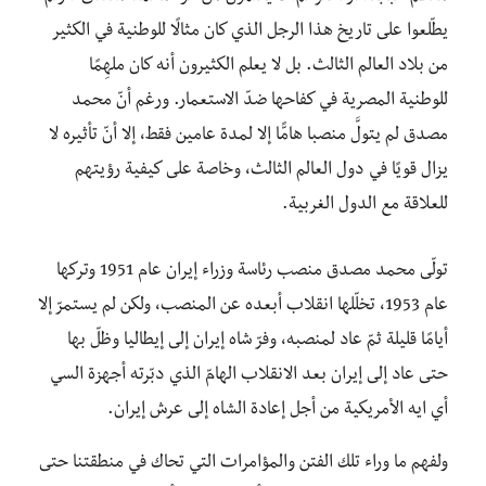
يطّلعوا على تاريخ هذا الرجل الذي كان مثالًا للوطنية في الكثير
من بلاد العالم الثالث. بل لا يعلم الكثيرون أنه كان ملهِمًا
للوطنية المصرية في كفاحها ضدّ الاستعمار. ورغم أنّ محمد
مصدق لم يتولَّ منصبا هامًّا إلا لمدة عامين فقط، إلا أنّ تأثيره لا
يزال قويًا في دول العالم الثالث، وخاصة على كيفية رؤيتهم
للعلاقة مع الدول الغربية.
تولّى محمد مصدق منصب رئاسة وزراء إيران عام 1951 وتركها
عام 1953، تخلّلها انقلاب أبعده عن المنصب، ولكن لم يستمرّ إلا
أيامًا قليلة ثمّ عاد لمنصبه، وفرّ شاه إيران إلى إيطاليا وظلّ بها
حتى عاد إلى إيران بعد الانقلاب الهامّ الذي دبّرته أجهزة السي
أي ايه الأمريكية من أجل إعادة الشاه إلى عرش إيران.
ولفهم ما وراء تلك الفتن والمؤامرات التي تحاك في منطقتنا حتى