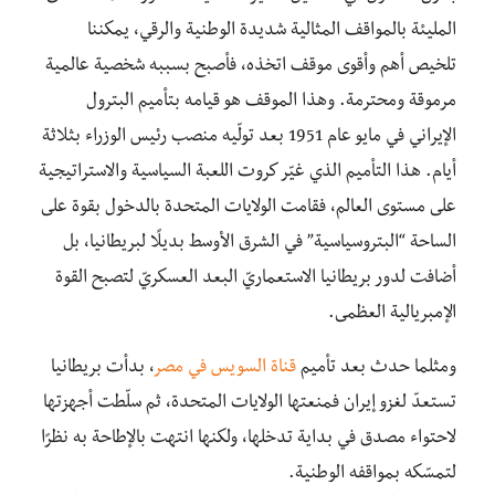
المليئة بالمواقف المثالية شديدة الوطنية والرقي، يمكننا
تلخيص أهم وأقوى موقف اتخذه، فأصبح بسببه شخصية عالمية
مرموقة ومحترمة. وهذا الموقف هو قيامه بتأميم البترول
الإيراني في مايو عام 1951 بعد تولّيه منصب رئيس الوزراء بثلاثة
أيام. هذا التأميم الذي غيّر كروت اللعبة السياسية والاستراتيجية
على مستوى العالم، فقامت الولايات المتحدة بالدخول بقوة على
الساحة “البتروسياسية” في الشرق الأوسط بديلًا لبريطانيا، بل
أضافت لدور بريطانيا الاستعماريّ البعد العسكريّ لتصبح القوة
الإمبريالية العظمى.
ومثلما حدث بعد تأميم
قناة السويس في مصر
، بدأت بريطانيا
تستعدّ لغزو إيران فمنعتها الولايات المتحدة، ثم سلّطت أجهزتها
لاحتواء مصدق في بداية تدخلها، ولكنها انتهت بالإطاحة به نظرًا
لتمسّكه بمواقفه الوطنية.