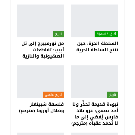
آفاق فلسفيّة‎
تاريخ
السلطة الحرة: حين
من نورمبيرج إلى تل
تنتج السلطة الحرية
أبيب: تقاطعات
الصهيونية والنازية
تاريخ
تاريخ عالمي
نبوءة قديمة تحذِّر ولا
فلسفة شبينغلر
أحد يصغي: غزو بلاد
وضلال أوروبا (مترجم)
فارس يُفضي إلى ما
لا تُحمَد عقباه (مترجم)