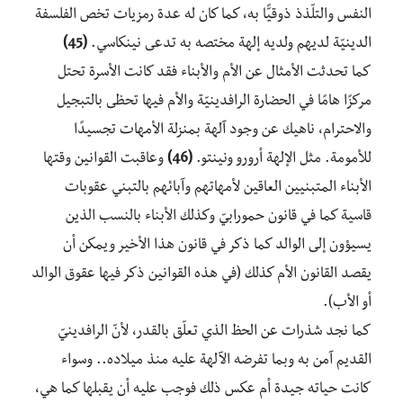
النفس والتلّذذ ذوقيًّا به، كما كان له عدة رمزيات تخص الفلسفة
الدينيّة لديهم ولديه إلهة مختصه به تدعى نينكاسي.
(45)
كما تحدثت الأمثال عن الأم والأبناء فقد كانت الأسرة تحتل
مركزًا هامًا في الحضارة الرافدينيّة والأم فيها تحظى بالتبجيل
والاحترام، ناهيك عن وجود آلهة بمنزلة الأمهات تجسيدًا
للأمومة. مثل الإلهة أرورو ونينتو.
(46)
وعاقبت القوانين وقتها
الأبناء المتبنيين العاقين لأمهاتهم وآبائهم بالتبني عقوبات
قاسية كما في قانون حمورابيّ وكذلك الأبناء بالنسب الذين
يسيؤون إلى الوالد كما ذكر في قانون هذا الأخير ويمكن أن
يقصد القانون الأم كذلك (في هذه القوانين ذكر فيها عقوق الوالد
أو الأب).
كما نجد شذرات عن الحظ الذي تعلّق بالقدر، لأنّ الرافدينيّ
القديم آمن به وبما تفرضه الآلهة عليه منذ ميلاده.. وسواء
كانت حياته جيدة أم عكس ذلك فوجب عليه أن يقبلها كما هي،