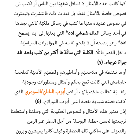
كما كانت هذه الأمثال لا تتناقل شفهيًا بين الناس أو تكتب في
نصوص خاصة بالأمثال فقط، بل تعدت ذلك فانتشرت وتبعثرت
في نصوص عديدة منها ما كتب في رسائل ملكيّة كالتي نجدها
في أحد رسائل الملك
شمشي ادد*
التي بعثها إلى ابنه
يسمح
ادد*
وهو ينصحه أن لا يقحم نفسه في المؤامرات السياسيّة
داخل القصر قائلًا:
الكلبة التي سافَدَها أكثر من كلب واحد تلد
جراءً عرجاء.
(5)
أو ما نلتقطه في ملاحمهم وأساطيرهم وقطعهم الأدبيّة كملحمة
جلجامش التي كانت تعج بحكم وأمثال ومنظورات وجوديّة
ونفسيّة تخللت شخصياتها، أو نص
أيوب البابليّ/السومري
الذي
كانت قصته شبيهة بقصة النبي أيوب التوراتيّ.
(6)
إذن تعتبر هذه الأمثال والنصوص الحكيمة التي وصلتنا واستطعنا
ترجمتها لحسن حظنا، البوصلة من أجل السفر عبر الزمن
والتعرّف على ساكني تلك الحضارة وكيف كانوا يعيشون ويرون