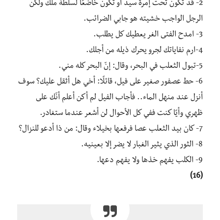
2- قد تكون تحت إمرة سيد أو تكون خاضعًا لسلطة ملك ولكن
الرجل الواجب خشيته هو جابي الضرائب.
3- امدح الفتى الغر يعطيك كل يطلب.
4-ارم نفاياتك لجرو يحرك ذيله من أجلك.
5-تبول الثعلب في البحر، وقال: إنّ البحر كله مني.
6- حط عصفور صغير على فيل، قائلًا: أخي هل أثقل عليك؟ سوف
أنزل عند منهل الماء.. فأجاب الفيل لم أكن أعلم أنّك على
ظهري وأيًا كنت ففي كل الأحوال لن أشعر عندما ستغادر.
7- كان بيد الثعلب عصا فرفعها بخيلاء وقال: من ذا أدعو للنزال؟
8- الثور الذي يثير الغبار لا يضر إلا بعينيه.
9- الكلب يفهم خذها ولا يفهم دعها.
(16)