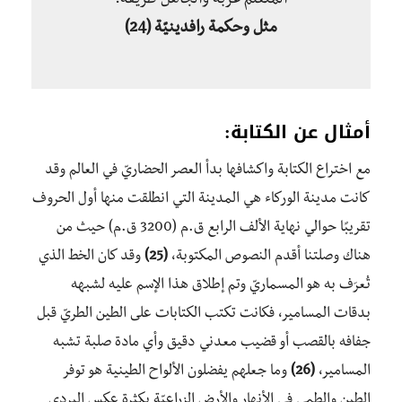
المتعلم عربة والجاهل طريقه.
مثل وحكمة رافدينيّة
(24)
أمثال عن الكتابة:
مع اختراع الكتابة واكشافها بدأ العصر الحضاريّ في العالم وقد
كانت مدينة الوركاء هي المدينة التي انطلقت منها أول الحروف
تقريبًا حوالي نهاية الألف الرابع ق.م (3200 ق.م) حيث من
هناك وصلتنا أقدم النصوص المكتوبة،
(25)
وقد كان الخط الذي
تُعرَف به هو المسماريّ وتم إطلاق هذا الإسم عليه لشبهه
بدقات المسامير، فكانت تكتب الكتابات على الطين الطريّ قبل
جفافه بالقصب أو قضيب معدني دقيق وأي مادة صلبة تشبه
المسامير،
(26)
وما جعلهم يفضلون الألواح الطينية هو توفر
الطين والطمي في الأنهار والأرض الزراعيّة بكثرة عكس البردي