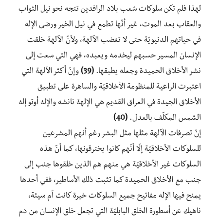
لهذا فلم تكن سلوكات شعب بلاد الرافدين تتجه نحو نيل الثواب
والعقاب بعد الموت، غير أنّها تطمع في نيل الخير ورضى الإله
في حياتهم الدنيويّة حتى لا تغضب الآلهة، ولأنً الآلهة خلقت
الإنسان المسير حسبهم ليخدمه ويعبده، فهي التي سعت إلى
نشر الأخلاق الحميدة وجعله يطبقها.
(39)
وإنّ أكثر الآلهة التي
اعتبرت الراعية للمنظومة الأخلاقيّة والساهرة على تطبيق
الأخلاق الجيدة في العراق القديم هي الإلهة نانشه والإله أوتو إله
الشمس المكلّف بالعدل.
(40)
إنّ تصرفات الآلهة مثلها مثل البشر رغم أنهم المشرعين
للسلوكات الأخلاقيّة إلّا أنّهم كانوا يخترقونها، كما أنّ هذه
السلوكات غير الأخلاقيّة هي منهم هم الذين خلقوها جنب إلى
جنب مع الأخلاق الحميدة كما تثبت ذلك الأساطير، ففي أحدها
يمنح فيها الإله مفاتيح جميع السلوكات خيرة كانت أم سيئة،
ناهيك عن أسطورة الخلق البابليّة التي تجعل خلق الإنسان من دم