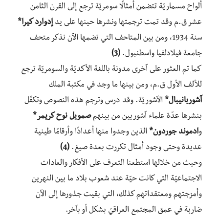
ألواح مسماريّة تتضمن أمثالًا سومريّة ترجع إلى القرن الثامن
عشر ق.م وقد تمت ترجمتها ونشرها حينها على يد
إدوارد كيرا*
سنة 1934، ومن بين المتاحف التي تضمها الآن نذكر متحف
جامعة فيلادلفيا واسطنبول.
(3)
كما تم العثور على آخرى مدونة باللغة الأكديّة والسومريّة ترجع
للألف الأول ق.م، ومن بينها ما وجد في مكتبة الملك
آشوربانيبال*
الآشوريّة. وقد درس وترجم هذه النصوص وتكفّل
بنشرها عدّة علماء آشوريين من بينهم
صمويل نوح كريمر*
و
ادموند جوردون*
الذين وجدوا منها أعدادًا وأرقامًا طينية
عديدة وحتى وجود أمثال تكررت بعدة صيغ.
(4)
وحيث من خلالها استطعنا التعرف على الأفكار والعادات
الاجتماعيّة التي كانت حيّة عند شعوب بلاد ما بين النهرين
وأمزجتهم ومعتقداتهم كذلك، التي بقيت جذورها إلى الآن
ضاربة في عمق المجتمع العراقيّ بشكل أو بآخر.