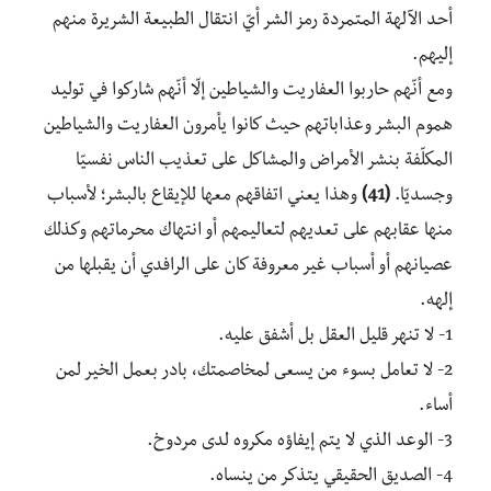
أحد الآلهة المتمردة رمز الشر أيّ انتقال الطبيعة الشريرة منهم
إليهم.
ومع أنّهم حاربوا العفاريت والشياطين إلّا أنّهم شاركوا في توليد
هموم البشر وعذاباتهم حيث كانوا يأمرون العفاريت والشياطين
المكلّفة بنشر الأمراض والمشاكل على تعذيب الناس نفسيّا
وجسديّا.
(41)
وهذا يعني اتفاقهم معها للإيقاع بالبشر؛ لأسباب
منها عقابهم على تعديهم لتعاليمهم أو انتهاك محرماتهم وكذلك
عصيانهم أو أسباب غير معروفة كان على الرافدي أن يقبلها من
إلهه.
1- لا تنهر قليل العقل بل أشفق عليه.
2- لا تعامل بسوء من يسعى لمخاصمتك، بادر بعمل الخير لمن
أساء.
3- الوعد الذي لا يتم إيفاؤه مكروه لدى مردوخ.
4- الصديق الحقيقي يتذكر من ينساه.