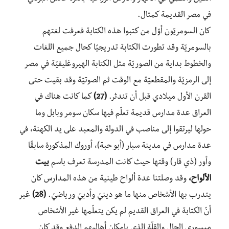
في مصر القديمة كمثال.
كان السومريّون أوّل من كتبوا هذه الكتابة فعرفت لغتهم
بالسومريّة وقد تطورت الكتابة تدريجيًا كحال جميع اللغات
والخطوط بداية من الصوريّة مثل الكتابة الهيروغليفيّة في مصر
إلى الرمزيّة والمقطعيّة مع الوقت ثم الصوتيّة وقد بقيت حتى
القرن الأول ميلادي قبل أن تندثر.
(27)
كما كانت هناك في
العراق عدة مدارس قديمة تعلّم فيها سكان سومر وبابل وما
حولها ليرتقوا إلى مناصب في الدولة والمعبد على يد الكهنة، في
عدة مدارس في مدينة سبار (أبو حبة)، أوروك المذكورة سابقًا
وأور (ذي قار) وقتها حيث كانت المدرسة تعرف باسم
بيت
الألواح،
وقد وصلتنا عدة ألواح طينية من هذه المدارس كان
يتدرب بها الأشخاص منها ما هو دينيّ وأدبيّ ورياضيّ.
(28)
غير
أنّ الكتابة في العراق القديم لم يكن يتعلّمها غير الأشخاص
ميسوري الحال والقلّة الذي بإمكان أهاليهم الدفع وقد كان