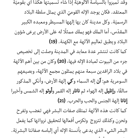
وقد تميزوا بالسياسة الألوهيّة إذا شاء تسميتها هكذا أي بقوميّة
المعتقد. فكان يوجد الإله القوميّ الذي يمثل سلطة البلاد
الرسميّة. وكل مدينة كان بها إلهها المسيطر ومعبده الكبير
المقدّس، أما الملك فهو يملك ممثلًا له على الأرض يرعى شؤون
البلاد ويطبق تعاليم الآلهة مع الكهنة.
(19)
كما كانت تنتشر عدة معابد في المدينة وصلت إلى تخصيص
جزء من البيوت لعبادة الإله فيها،
(20)
وكان من بين أهم الآلهة
في بلاد الرافدين سبعة منهم يمثلون مجمع الآلهة، وبصيغهم
السومرية هم:
آن
إله السماء و
كي
إلهة الأرض، وأنكي المذكور
سالفًا، و
إنليل
إله الهواء ثم
نانار
إله القمر و
أوتو
إله الشمس وأخيرا
إنانا
إلهة الجنس والحب والحرب.
(21)
كما كانت هذه الآلهة تمتلك صفات البشر فهي تغضب وتفرح
وتحزن وكذلك تتزوج وتكرّس أفعالها لتحقيق نزواتها كما يفعل
البشر الشيء الذي يدعى بأنسنة الإله أي إلباسه صفاتنا البشريّة.