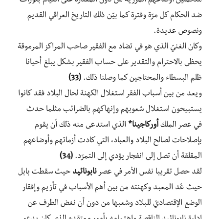
متحملّين أوضاعهم المزريّة من دون المقدرة على القيام بثورات
ضد الحكام كل مرّة وفترة كما بيّن ذلك التاريخ العراقي القديم
ونصوص عديدة.
وكان الغنيّ الذي هو في تضاد مع الفقير صاحب المراكز المرموقة
يحظى بالاحترام والتقدير على حساب الفقير بشكل يبلغ أحيانا
ظلم البسطاء والمحتاجين كما وصلنا ذلك.
(33)
ويعد من بين أسباب الفقر استغلال الكهنة لحال البلاد فقد كانوا
يستبيحون استغلال شعوبهم وإنهاكهم بالضرائب مثلما حدث
في عصر الملك
أوركاجينا*
الذي استدعى منه ذلك أن يقوم
بإصلاحات لصالح البلاد والعباد، التي كادت أزماتهم وأوضاعهم
المقلقة أن تصل إلى انفجار يؤدي إلى التمرّد.
(34)
لقد حصل تقريبا نفس الأمر في عصر
نابونائيد
حيث سقطت بابل
حيث عُد المعبد وكهنته من بين أهم الأسباب في تأزيم وإفقار
الوضع الإقتصاديّ للبلاد وشعبها من دون أن نغض الطرف عن