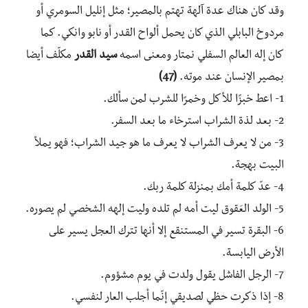
وقد كان هناك عدة آلهة تهتم بالمصير؛ مثل إنليل السومري أو
مردوخ البابلي الذي كان يحمل ألواح القدر أو نابو وانكي. كما
كان إله العالم السفلي نمتار ومعنى اسمه
سيد القدر
مكلّف أيضا
بمصير الإنسان عند موته.
(47)
1- اعط خبزًا للأكل وخمرًا للشرب لمن سألك.
2- بعد لذة الشراب استرخاء ما بعد السفر.
3- من لا يعرف الشراب لا يعرف ما هو جيد الشراب؛ فهو يملأ
البيت بهجة.
4- عدّ كلمة أمك بمنزلة كلمة ربك.
5- الولد العَقوق ليت أمه لم تلده وليت إلهه الشخصي لم يصوره.
6- البقرة تسير في المستنقع إلا أنها تترك العجل يسير على
الأرض اليابسة.
7- الرجل الفاشل يقول ولدت في يوم مشؤوم.
8- إذا ذكرت حظي لصديقي إنّما أجلب العار لنفسي.