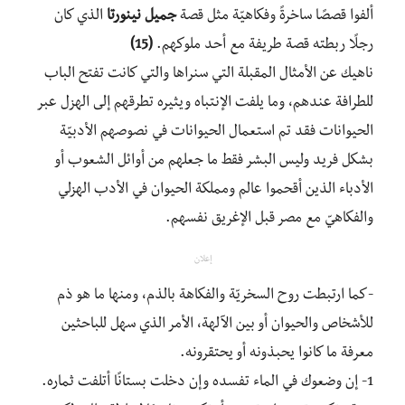
ألفوا قصصًا ساخرةً وفكاهيّة مثل قصة
جميل نينورتا
الذي كان
رجلًا ربطته قصة طريفة مع أحد ملوكهم.
(15)
ناهيك عن الأمثال المقبلة التي سنراها والتي كانت تفتح الباب
للطرافة عندهم، وما يلفت الإنتباه ويثيره تطرقهم إلى الهزل عبر
الحيوانات فقد تم استعمال الحيوانات في نصوصهم الأدبيّة
بشكل فريد وليس البشر فقط ما جعلهم من أوائل الشعوب أو
الأدباء الذين أقحموا عالم ومملكة الحيوان في الأدب الهزلي
والفكاهيّ مع مصر قبل الإغريق نفسهم.
إعلان
-كما ارتبطت روح السخريّة والفكاهة بالذم، ومنها ما هو ذم
للأشخاص والحيوان أو بين الآلهة، الأمر الذي سهل للباحثين
معرفة ما كانوا يحبذونه أو يحتقرونه.
1- إن وضعوك في الماء تفسده وإن دخلت بستانًا أتلفت ثماره.