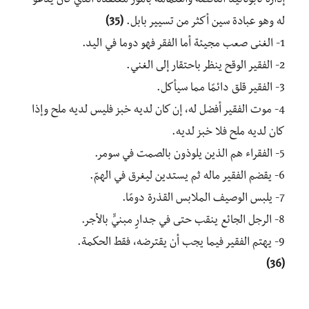
إدارة نابونائيد الناقصة واهتمامه بأمور معتقده الذي كان يدعو
له وهو عبادة سين أكثر من تسيير بابل.
(35)
1- الغنى صعب مجيئة أما الفقر فهو دوما في اليد.
2- الفقير الوقح ينظر باحتقار إلى الغني.
3- الفقير قلق دائمًا مما سيأكل.
4- موت الفقير أفضل له، إن كان لديه خبز فليس لديه ملح وإذا
كان لديه ملح فلا خبز لديه.
5- الفقراء هم الذين يلوذون بالصمت في سومر.
6- يقضم الفقير ماله ثم يستدين ليغرق في الهمّ.
7- يلبس الوصيف الملابس القذرة دومًا.
8- الرجل الجائع ينقب حتى في جدارٍ مبنيٍّ بالأجر.
9- يهتم الفقير فيما يجب أن يقترضه، فقط الحكمة.
(36)