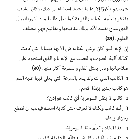
جميعهم ذكورًا إلا إذا ما وجدنا استثناء في ذلك، وكان الشاب
يفتخر بتعلّمه الكتابة والقراءة كما فعل ذلك الملك آشوربانيبال
الذي مدح نفسه لأنّه يملك مفاتيحها ومفاتيح فهم مختلف
العلوم.
(29)
إن الإله الذي كان يرعى الكتابة هي الآلهة نيسابا التي كانت
كذلك آلهة الحبوب والقصب مع الإله نابو الذي استحوذ على
صلاحياتها وصار يمثل القلم والمعرفة أكثر منها.
(30)
1- الكاتب الذي تتحرك يده بالسرعة التي يملي فيها عليه الفم
هو كاتب جدير بهذا الاسم.
2- كاتب لا يتقن السومرية أيّ كاتب هو إذن؟
3- إنّك كاتب ولكنك لا تعرف حتى كتابة اسمك فيجب أن تصفع
وجهك بيدك.
4- هذا الخادم تعلّم حقا السومريّة.
5- إذا عرف الكاتب كل شيء فإنّه بالحقيقة كاتب.