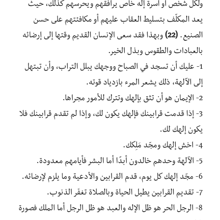
ولكل شخص أو أسرة إله خاص يرافقهم ويحرسهم كذلك، حيث
يعد المكلّف بتسليط العقاب عليهم أو مكافئتهم على حسن
الصنيع.
(22)
وبهذا فقد سعى الإنسان القديم وقتها إلى إرضائه
بالعبادات والطقوس وبذل الخير.
1- عليك أن تسجد في الصباح ووجهك يبلل التراب، وأن تبتهل
إلى الآلهة، ذلك يشعر المرء بازدياد قوته.
2- الإيمان هو أن تثق بإلهك وتترك للأمور مجراها.
3- إذا قدمت قرابينك فإلهك يكون لك، وإذا لم تقدم قرابينك فلا
يكون إلهك لك.
4- اخش إلهك ومجّد مَلِكك.
5- الآلهة وحدهم خالدون أبدًا أما البشر فأيامهم معدودة.
6- مجّد إلهك كل يوم، قدم القرابين والأدعية وما يلزم لإرضائه.
7- تقديم القرابين يطيل الحياة وبالصلاة تغفَر الذنوب.
8- الرجل الحر هو ظل الإله والعبد هو ظل الرجل أما الملك فصورة