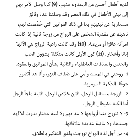
لديه أطفال أحسن من المعدوم منهم.
(9)
كما وصل الأمر بهم
إلى تبني الأطفال في ذلك العصر وقد وصلتنا عدة وثائق
مسماريّة عن تبنيهم بما في ذلك القوانين التي خُصِّصت لهم،
ناهيك عن مقدرة الشخص على الزواج من زوجة ثانية إذا كانت
امرأته عاقرًا أو مريضة.
(10)
وقد كانت راعية الزواج هي الآلهة
إنانا وأشخارا.
(11)
كون الأولى كانت متكفلة بشؤون الحب
والجنس والعلاقات العاطفية، والثانية بشأن المواثيق والعقود.
1- زوجتي في المعبد وأمي على ضفاف النهر، وأنا هنا أتضور
جوعًا. الحكمة السومرية.
2- الزوجة مستقبل الرجل، الابن خلاص الرجل، الابنة ملجأ الرجل
أما الكنة فشيطان الرجل.
3- لا تتزوج بغيا أزواجها لا عد بهم ولا لبنة عشتار نذرت للآلهة
جسدها، ولا غانية عديدة علاقاتها.
4- من أجل لذة الزواج تزوجت ولدي التفكير بالطلاق.