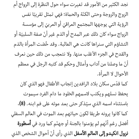
نجد الكثير من الأمور قد تغيرت سواء حول النظرة إلى الزواج أم
الزوج والزوجة وحتى الكنّة والحماة؛ فهي تمثل تقريبًا نفس
الرؤية التي يوجهها المجتمع العراقيّ أو العربيّ إلى مؤسسة
الزواج سواء كان ذلك عبر المدح أو الذم غير أنّ صفة السلبيّة أو
التشاؤم التي سنراها كانت هي الغالبة. وقد خُصّت المرأة بالذم
والقدح في الجزء الأغلب منها. ولا نتعجب من ذلك حين نعرف
أنّ ما وصلنا من آداب وأمثال وحكم قد كتبه الرجل في معظم
الأحوال لا المرأة.
كما قدّس سكان بلاد الرافدين إنجاب الأطفال فهو الذي كان
يحفظ نسلهم ويكتب لاسمهم الخلود ما دام الفرد سيموت
باستثناء اسمه الذي سيُذكر حتى بعد موته على فم ابنه.
(8)
،
كما كانوا يرونه طريقا لكون حياتهم بعد الموت في العالم السفلي
أفضل رغم أنّهم لم يؤمنوا بالجنة أو جهنّم كما ورد في
أسطورة
نزول انكيدو إلى العالم الأسفل
الذي رأى أنّ أحوال الشخص الذي