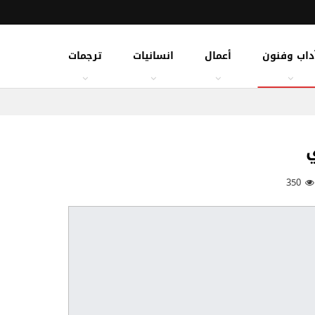
داب وفنون
أعمال
انسانيات
ترجمات
ي
350