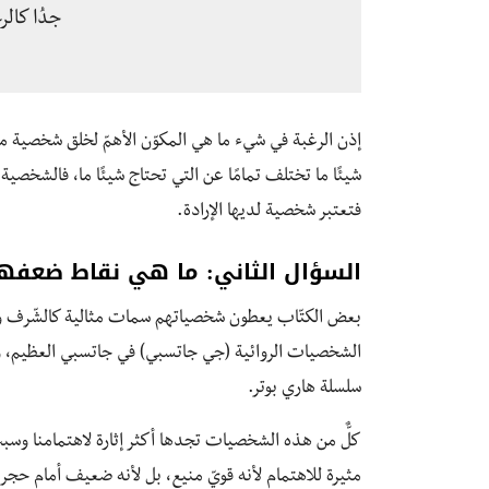
جدُا كالر
إذن الرغبة في شيء ما هي المكوّن الأهمّ لخلق شخصية منطق
شيئًا ما تختلف تمامًا عن التي تحتاج شيئًا ما، فالشخصية 
فتعتبر شخصية لديها الإرادة.
السؤال الثاني: ما هي نقاط ضعفه
بعض الكتّاب يعطون شخصياتهم سمات مثالية كالشّرف وال
الشخصيات الروائية (جي جاتسبي) في جاتسبي العظيم، و(
سلسلة هاري بوتر.
كلٌّ من هذه الشخصيات تجدها أكثر إثارة لاهتمامنا و
مثيرة للاهتمام لأنه قويّ منيع، بل لأنه ضعيف أمام حج