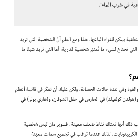
غبة في شرب الماء”.
ية يمكن للقرّاء اتّباعها. هذا ومع العلم أنّ الشخصية التي تريد
التي تحتاج لشيء ما تُعتبَر شخصية قدرية، أما التي تريد شيئًا ما
م؟
قوة وفي عدة حالات الحصانة، ولكن عليك أن تفكّر في قائمة أعظم
هولدن كولفيلد) في الحارس في حقل الشوفان، و(هاري بوتر) في
سبب ذلك أنها تمتلك نقاط ضعف معينة. فسوبر مان ليس شخصية
ر الكريبتونايت. لذلك عندما ترغب في تجميع سمات معيّنة