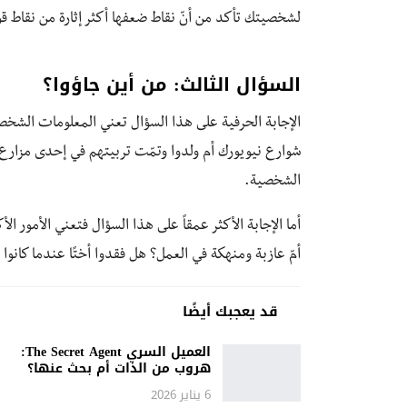
لشخصيتك تأكد من أنّ نقاط ضعفها أكثر إثارة من نقاط قو
السؤال الثالث: من أين جاؤوا؟
الإجابة الحرفية على هذا السؤال تعني المعلومات الشخص
شوارع نيويورك أم ولدوا وتمّت تربيتهم في إحدى مزارع 
الشخصية.
أما الإجابة الأكثر عمقاً على هذا السؤال فتعني الأمور ا
أمّ عازبة ومنهكة في العمل؟ هل فقدوا أختًا عندما كانوا ص
قد يعجبك أيضًا
العميل السري The Secret Agent:
هروب من الذات أم بحث عنها؟
6 يناير 2026