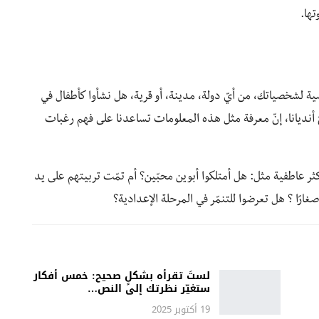
تها.
ية لشخصياتك، من أيّ دولة، مدينة، أو قرية، هل نشأوا كأطفال في
أنديانا، إنّ معرفة مثل هذه المعلومات تساعدنا على فهم رغبات
لأكثر عاطفية مثل: هل أمتلكوا أبوين محبّين؟ أم تمّت تربيتهم على يد
غارًا ؟ هل تعرضوا للتنمّر في المرحلة الإعدادية؟
لستَ تقرأه بشكلٍ صحيح: خمس أفكار
ستغيّر نظرتك إلى النص…
19 أكتوبر 2025