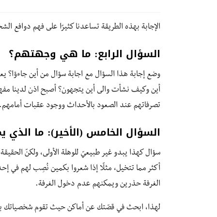
الإجابة بهذه الطريقة تساعدنا كثيرًا على فهم دوافع ال
السؤال الرابع: ما هي وجهتهم؟
وضع إجابة هذا السؤال مع اجابة سؤال من أين جاءؤا؟ يع
أين وكيف نشأت والى أين يتجهون؟ أصبح اذن لدينا مف
تصرفاتهم عند الصعود بالأحداث ووجود عقبات أمامهم.
السؤال الخامس (الأخير): ما الذي 
سؤال كهذا يبدو غير طبيعيّ للوهلة الأولى، ولكنّ الحقيقة
أكثر مما تتخيل، مثلًا إذا شعروا بكمين نُصِب لهم في إح
الغرفة حذرين ويمكنهم عدم دخول الغرفة.
لهذا، ابحث في قصّتك عن أماكن حيث تقوم شخصياتك بفعل