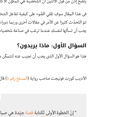
يتّضح إذن من قول الاثنين أنّ الشخصية هي المكوّن الأكث
فى هذا المقال سوف نلقي الضّوء على كيفية تفاعل الشخصي
تمّ التحدّث كثيرًا عن الأمر في مقالات أخرى وربما دورات
يجب أن تسألها لنفسك عندما ترغب في صناعة شخصيات مثي
السؤال الأول: ماذا يريدون؟
هذا هو السؤال الأول الذى يجب أن تجيب عنه لتتمكّن من
الأديب كورت فونيجت صاحب رواية (
المسلخ رقم 5
) قال
” إنّ الخطوة الأولى لكتابة
قصة
جيّدة هي صياغة