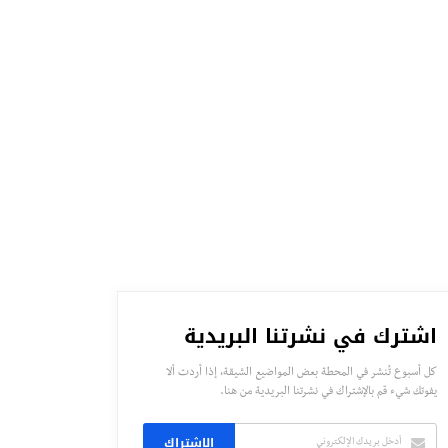
اشترك في نشرتنا البريدية
كل أسبوع تُنشر في المحطة بعض المواضيع الشيقة، إذا أردت ألا
يفوتك شيء قم بالإشتراك في نشرتنا البريدية من هنا.
الاشتراك