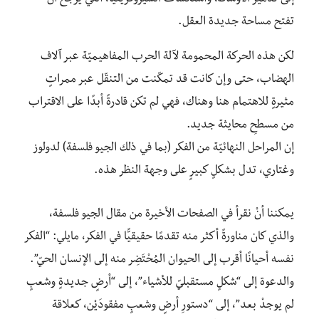
تفتح مساحة جديدة العقل.
لكن هذه الحركة المحمومة لآلة الحرب المفاهيميّة عبر آلاف
الهضاب، حتى وإن كانت قد تمكّنت من التنقّل عبر ممراتٍ
مثيرةٍ للاهتمام هنا وهناك، فهي لم تكن قادرةً أبدًا على الاقتراب
من مسطحِ محايثة جديد.
إن المراحل النهائيّة من الفكر (بما في ذلك الجيو فلسفة) لدولوز
وغتاري، تدل بشكلٍ كبيرٍ على وجهة النظر هذه.
يمكننا أنْ نقرأ في الصفحات الأخيرة من مقال الجيو فلسفة،
والذي كان مناورةً أكثر منه تقدمًا حقيقيًّا في الفكر، مايلي: “الفكر
نفسه أحيانًا أقرب إلى الحيوان المُحْتَضِر منه إلى الإنسان الحيّ”.
والدعوة إلى “شكلٍ مستقبليّ للأشياء”، إلى “أرضٍ جديدةٍ وشعبٍ
لم يوجدْ بعد”، إلى “دستورِ أرضٍ وشعبٍ مفقودَيْن، كعلاقة