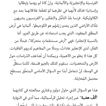
الفرنسيّة والإنجليزيّة والألمانيّة. وإنْ كانا لم يهتما بإيطاليا
وإسبانيا؛ فذلك لأنَّهما في نظرهما لمْ تقطعا علاقاتهما بعد مع
الكاثوليكيّة. فرنسا بلدُ التأمُّل والتفكير، و’’الفرنسيون يشبهون
مُلّاك الأراضي الذين يغدو رَيْعُهُم هو الكوجيطو‘’. ألمانيا هي أرض
المطلق المفقود، الذي يجب استعادته عن طريق الغزو. أمّا
بالنسبة لإنجلترا، فهي “أرض مستنقعاتٍ متحركة”، فبدلًا من
الفكر، لدى الإنجليز عاداتْ، وبدلًا من المفاهيم لديهم اتّفاقيات.
كل هذا لا يخلو من الأهميّة، ويمكننا أن نُضاعف الدّراسات حول
الأرض والشخصيّات. سنقوم كذلك بالجيو فلسفة، لكننا سنظلُّ
في الوسط، لنْ نتعامل أبدًا مع السؤال الأساسي المتعلّق بمسطحٍ
محتمل المُحايثة.
هذا هو السؤال الذي حاول دولوز وغتاري معالجته في كتابهما
“
ألفُ هضبة
” عبر إجراء تحليلٍ للرأسماليّة، مما أدى في النهاية
إلى تدمير الأوساط، واستكشاف الشيزوفرينيا،
التي يُرَجَّح أن