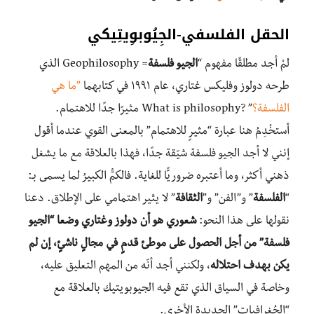
الحقل الفلسفي-الجِيُوبوِيتِيكي
لمْ أجد مطلقًا مفهوم “
الجيو فلسفة
= Geophilosophy الذي
طرحه دولوز وفليكس غتاري، عام ١٩٩١ في كتابهما
”ما هي
الفلسفة؟
” ?What is philosophy مثيرًا جدًا للاهتمام.
أستخْدِمُ هنا عبارة “مثيرٍ للاهتمام” بالمعنى القوي عندما أقول
إنني لا أجد الجيو فلسفة شيّقة جدًا، فهذا بالعلاقة مع ما يشغل
ذهني أكثر، وما أعتبره ضروريًّا للغاية. فالكمُّ الكبيرُ لما يسمى بـ:
“
الفلسفة
” و”الفن” و”
الثقافة
” لا يثير اهتمامي على الإطلاق. دعنا
نقولها على هذا النحو:
شعوري هو أن دولوز وغتاري وضعا “الجيو
فلسفة” من أجل الحصول على موطئ قدمٍ في مجالٍ ناشئٍ، إن لم
يكن بهدف احتلاله
، ولكنني أجد أنّه من المهم التعليق عليه،
وخاصة في السياق الذي تقع فيه الجيوبويتيك بالعلاقة مع
“الجُغرافيات” الجديدة الأخرى.