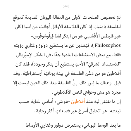
إعلان
تمّ تخصيص الصفحات الأولى من المقالة لليونان القديمة كموقعٍ
للفلسفة بامتياز. إذا كان الفلاسفة الأوائل أجانبَ من آسيا (كان
هيراقليطس الأَفْسُسِي هو من ابتكر لفظ فِيلُوسُوفُوس=
Philosophos )، مُبْعَدِين عن ما يستطيع دولوز وغتاري رؤيته
فقط، مع بعض الاستثناءات النادرة جدًا، في الشكل الإمپِّريالي
“للاستبداد الشرقيّ” (لأحدٍ يستطيع أن ينكر وجوده)، فقد كان
أفلاطون هو من دشّن الفلسفة في بيئة يونانيّة أرستقراطيّة. وقد
قيل -وهناك ما يُبرر ذلك- إنَّ الفلسفة منذ ذلك الحين ليست إلا
مجرد هوامش وحَوَاشٍ للنص الأفلاطوني.
إن ما نفتقر إليه منذ
أفلاطون
-هو شيء أساسي للغاية حسب
نيتشه- هو “تحليقٌ أسرع عبر فضاءاتٍ أكثر رحابة”.
ما بعد الوسط اليوناني، يستعرض دولوز وغتاري الأوساط