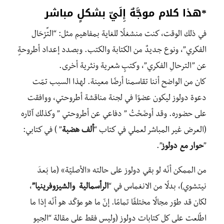
*هذا كلام موجَّهٌ إِلَيّ بشكلٍ مباشر
في ذلك الوقت، كنت منشغلًا للغاية بمفاهيم مثل: “التِّرْحَال
الفكري”، ونوع جديدٌ من الكتابة والكتب. وبصدد إعداد أطروحةٍ
عن ”الترحالِ الفكري”، وكتبٍ شعرية ونثرية أخرى.
كان من الواضح أننا تقاسمنا أرضًا معينة. لهذا السبب تمّت
دعوة دولوز ليكون عضوًا في لجنة مناقشة أطروحتي، ووافقت
على حضوره. وقد أوضَحْتُ ” دفاعي عن أطروحتي ” وكذلك آثاره
(العرض غير المباشر لعملي في كتاب “
ألف هضبة
” ) في كتابي:
”
حوار مع دولوز
”.
من الممكن أنّه لو بقي دولوز على حالته «الأصليّة» (ما بَعدَ
نيتشوي)، بدلًا من الانغماس في “
الرأسمالية والشيزوفرينيا”
،
لكان قد طوّر مجالًا مختلفًا تمامًا. إنّ ما هو مؤكّد هو أنّه إذا ما
اطّلعت على كل كتابات دولوز (وليس فقط على مقالة “الجيو