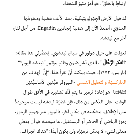
ارتباطٍ بالخلق”. هو أمرٌ مثيرٌ للشفقة.
لدخول الأرض الجِيُوبُوِيتِيكية، بعد الأَلف هضبة وسقوطها
المدوّي، أصعدُ الآن إلى هضبة إنجادين Engadin، من أجل لقاءٍ
آخر مع نيتشه.
تعرّفت على جيل دولوز في سياق نيتشوي. يَحضُرني هنا مقاله:
“
الفكر الرَّحَّالُ
“، الذي نُشر ضمن وقائع مؤتمر “نيتشه اليوم؟”
(باريس، ١٩٧٣)، حيث يمكننا أنْ نقرأ هذا: “إنَّ الهدف من
الماركسيّة والتحليل النفسي
-البيروقراطيَّتينِ الأساسيَّتيْن
لثقافتنا- هو إعادة ترميز ما يتم فَكّ تشفيره في الأفق طوال
الوقت. على العكس من ذلك، فإن قضيّة نيتشه ليست موجودةً
على الإطلاق. مشكلته في مكانٍ آخر. بالمرور عبر جميع الرموز،
رموز الماضي أو الحاضر أو المستقبل، ما سيفعله هو أن يعطي
معنًى لشيء لا يمكن ترميْزُه ولن يكون أبدًا؛ “هناك انجراف،