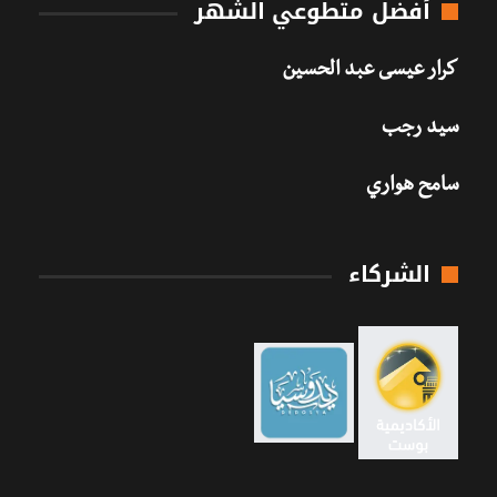
أفضل متطوعي الشهر
كرار عيسى عبد الحسين
سيد رجب
سامح هواري
الشركاء