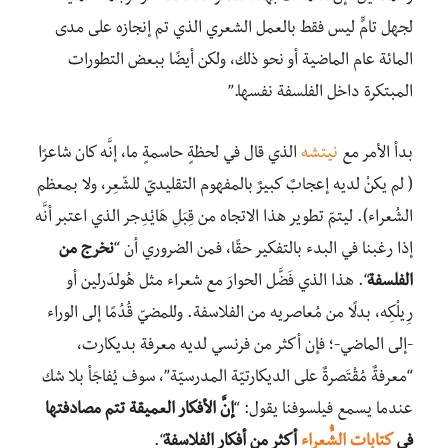
لجهل تامٍّ ليس فقط بالعمل الشعري الذي تم إنجازه على مدى
المائة عام الماضية أو نحو ذلك، ولكن أيضًا ببعض التطورات
المبتكرة داخل الفلسفة نفسها.”
بدأ الأمر مع
نيتشه
الذي قال في لحظةٍ حاسمةٍ ما، إنَّه كان شاعرًا
( لم يكنْ لديه إعجابٌ كبيرٌ بالمفهوم التقليديّ للشّعِر، ولا بمعظم
الشُعراء). ليتمّ تطوير هذا الاتجاه من قِبَلِ هَايْدِجر الذي اعتبر أنَّه
إذا رغبنا في البدء بالتفكير حقًا، فمن الضروري أن “
نخرج من
الفلسفة
“. هذا الذي فَضَّل الحوارَ مع شعراء مثل هُولدَرلين أو
رِيلْكِه، بدلًا من مُعاصريه من الفلاسفة. وللمضيّ قُدُمًا إلى الوراء
-إلى الماضي-؛ فإن أكثر من فرنسي لديه معرفة بديكارت،
“معرفةٌ مُقْتَصرةٌ على الديكارتيّة المدرسيّة”، سوف يُفاجَأ بلا شك
عندما يسمع فيلسوفنا يقول: “
إنَّ الأفكار العميقة تتم مصادفتها
في
كتابات الشُّعراء
أكثر من أفكار الفلاسفة
“.