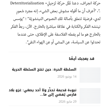
حركة انجراف، دعنا نَقُل حركة تَرْحِيلٍ= Deterritorialisation
.”، “أعرف أن ما أقوله مشوش بعض الشيء، إنه مجرد شعورٍ
لدي، فرضيّة تتعلق بأصالة تلك النصوص النيتشويّة” ؛ “يؤسس
نيتشه الفكر والكتابة في علاقة مباشرةٍ بالخارج. الآن، ربطُ الفكر
بالخارج هو ما لم يفعله الفلاسفة على الإطلاق، حتى عندما
تحدثوا عن السياسة، عن المشي أو عن الهواء النقي”.
قد يعجبك أيضًا
السلطة الحرة: حين تنتج السلطة الحرية
14 يونيو 2026
نبوءة قديمة تحذِّر ولا أحد يصغي: غزو بلاد
فارس يُفضي إلى ما…
29 مايو 2026