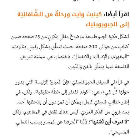
اقرأ أيضًا:
كينيث وايت ورحلةٌ من الشَّامَانِيَة
إلى الجيوپويتيك
تُشكّل فكرة الجيو فلسفة موضوعَ مقالٍ مكوّنٍ من 25 صفحة ضمن
كتابٍ من حوالي 200 صفحة، حيث تتعلّق بشكلٍ رئيسٍ بثالوث:
“المفهوم، والإدراك، والانفعال”. باختصار، هي عمليّة تعريفٍ
للفلسفة فيما يتعلّق بالفن والدّين.
في قراءتي للسّياق الجيو فلسفيّ، فإنّ العبارة الرّئيسة التي يدور
حولها كلُّ شيء، هي: “كوننا نفتقر إلى خطّة حقيقية”. ولكن، في
إطار خطابٍ فلسفيّ كامل، يمكن أن تمرّ دون أن يلاحظها أحد.
بعد قرونٍ من الفِكر الغربيّ، ليس هناك نقصٌ في المفاهيم، ولكن
“
لا نعرف أين نَضَعُها
“؛ لأنّنا “انْحرفنا عن المسار بسبب التعالي
المسيحي”.