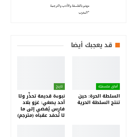
مهتم بالفلسفة والأدب والترجمة
*المغرب
قد يعجبك أيضا
آفاق فلسفيّة‎
تاريخ
السلطة الحرة: حين
نبوءة قديمة تحذِّر ولا
تنتج السلطة الحرية
أحد يصغي: غزو بلاد
فارس يُفضي إلى ما
لا تُحمَد عقباه (مترجم)