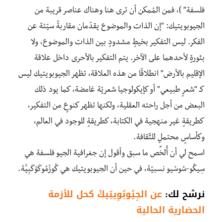
فلسفة” )، فمن المُمكن أن ترى هنا وهناك عناصر قريبة من
الجيوبويتيك: “إن الذات والموضوع يقدّمان مقاربةً سيّئة عن
الفكر. ليس التفكير بخيطٍ مشدودٍ بين الذات والموضوع، ولا
بثورةٍ لأحدهما على الآخر. يتم التفكير بالأحرى داخل علاقة
الإقليم بالأرض” انطلاقًا من هذه العلاقة، تظهر الجيوبويتيك ليس
كـ “شعرٍ طبيعي” أو كإيكولوجيا شعريّة غامضة، كما يود ذلك
البعض من أجل راحته العقلية، ولكنها تظهر كنوعٍ من التفكير،
كطريقةٍ غير منهجية في الكتابة، كطريقةٍ للوجود في العالم،
وكأساسٍ محتملٍ للثّقافة.
اسمح لي أن أُلخِّص ما سبق وأقول إن جغرافية الجيو فلسفة هي
سِيكُو-سُوسْيو نسبيّة، في حين أن الجيوبويتيك هي كُوزْمُوكَوْكَبِيَّة.
نرشح لك:
عن الجِيُوبُوِيتِيكْ كحل للأزمة
الحضارية الحالية