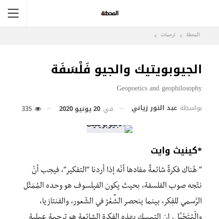
المحطة
ترجمات
الجيوبويتيك والجيو فَلْسَفَة
Geopoetics and geophilosophy
بواسطة
عبد النور زياني
في
20 يونيو 2020
335
*كينيث وايت
” هُناك فكرةٌ شائعةٌ مفادها أنّه إذا أردنا “التفكير“، فيجب أنْ
نتّجه صوب الفلسفة، بحيث يكون الفيلسوف هو وحده المُمَثّل
الرَّسمي للفِكر، بينما ينحصر الشِّعْرُ في الشّعور، والفنتازيا،
والْمُتَخَيَّل. إن التمسك بهذه الفكرة الشائعة هو ترجمة عملية