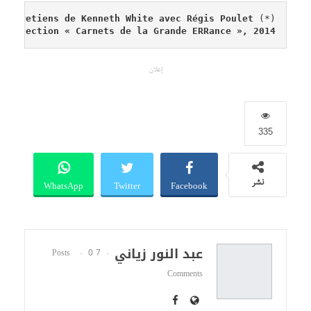
 Kenneth White : Panorama géopoétique, entretiens de Kenneth White avec Régis Poulet
(*)
 collection « Carnets de la Grande ERRance », 2014
إعلان
335
WhatsApp
Twitter
Facebook
نشر
عبد النور زياني
0
7 Posts
Comments