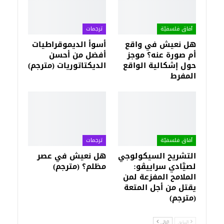
آفاق فلسفيّة‎
ترجمات
هل نعيش في واقع
أسوأ الديموقراطيات
أم صورة عنه؟ موجز
أفضل من أحسن
حول إشكالية الواقع
الديكتاتوريات (مترجم)
المفرط
آفاق فلسفيّة‎
ترجمات
التشريح السيكولوجي
هل نعيش في عصر
لصيَّادي سراييڤو:
مظلم؟ (مترجم)
الملامح المفزعة لمن
يقتل من أجل المتعة
(مترجم)
السابق
التالي