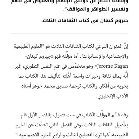
وإماطة اللثام عن دواعي الإبهام والغموض في فهم
وتفسير الظواهر والمواقف”.
جيروم كيغان في كتاب الثقافات الثلاث.
إنَّ العنوان الفرعي لكتاب الثقافات الثلاث هو “العلوم الطبيعية
والإجتماعية والإنسانيات”. أما مؤلِّفه فهو «جيروم كيغان-
Jerome Kagan» وهو متخصِّص في علم النفس التطوري، غير
أنَّه يملك ثقافة وخبرات واسعة أهَّلته لتأليف هذا الكتاب بما
يحويه من أفكار. والكتاب ترجمة صديق محمد جوهر أستاذ
الأدب الإنجليزي.
وقد قسَّم المؤلِّف الكتاب في ست فصول، بالفصل الأول قام
بتأصيل الثقافات الثلاث، وفي الفصل الثاني تحدَّث عن العلوم
الطبيعية، كما ترك الفصلين الثالث والرابع للعلوم الاجتماعية 1