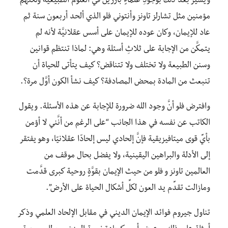
ويشير بعد ذلك بوجودِ علماءٍ بارزين في العلوم الطبيعية ولكنهم
مؤمنين مثل تشارلز تاونز وأنتوني فلو الذي ألحد أربعون سنة ثم
عاد للإيمان، وكان عوده للإيمان على أسس عقلانيَّة لأنه لم
يتمكَّن من الإجابة على ثلاثِ أسئلة وهي: لماذا تنتظم قوانين
وسنن الطبيعة ولا تختلف ولا تتناقض؟ كيف يتأتى للحياة أن
تنبعث من المادة بمحض المصادفة؟ كيف نشأ الكون أوَّل مرة؟.
وافترض فلو أنَّ وجود الله ضرورة للإجابة عن هذه الأسئلة. ويقول
الكاتب عن نفسه في هذا الجانب “على الرغم من أنَّني لا أؤمن
بأيِّ قوى ميتافيزيقية فإنَّ إلحادي ليس إلحادّا عقلانيّا، وهو يفتقر
إلى الأدلة والبراهين اليقينية، ولا يفضل بحال موقف من
العالمين تاونز و فلو من حيث الإيمان بقوَّةٍ روحية كبرى قدَّمت
ومازالت تقدِّم يد العون لكلِّ أشكال الحياة على الأرض”.
تناول جيروم فوائد الإيمان الديني في مقابل الإلحاد العلمي وذكر