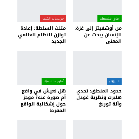
آفاق فلسفيّة‎
مراجعات الكتب
من أوشفيتز إلى غزة:
مثلث السلطة: إعادة
الإنسان يبحث عن
توازن النظام العالمي
المعنى
الجديد
الفيزياء
آفاق فلسفيّة‎
حدود المنطق: تحدي
هل نعيش في واقع
هلبرت ونظرية غودل
أم صورة عنه؟ موجز
وآلة تورنغ
حول إشكالية الواقع
المفرط