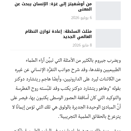
من أوشفيتز إلى غزة: الإنسان يبحث عن
المعنى
6 يوليو 2026
مثلث السلطة: إعادة توازن النظام
العالمي الجديد
8 مايو 2026
ويضرب جيروم بالكثير من الأمثلة التي تبيِّن آراء العلماء
الطبيعيين ونقدها، وقد شرح جوانب التفرُّد الإنساني عن غيره
من الكائنات ليرد على الدارونيين، وأيضّا هاجم ريتشارد دوكنز
بقوله “وهاهو ريتشارد دوكنز يكتب وقد تلبَّسته روح الغطرسة
والتوكيد التي كان أساقفة العصور الوسطى يكتبون بها، فيصر على
أنَّ المبادئ الوحيدة الجديرة بالوثوق هي تلك التي تؤمن إيمانًا لا
يتزعزع بالحقائق العلمية التجريبية”.