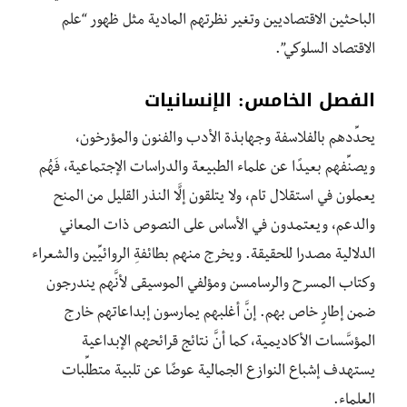
الباحثين الاقتصاديين وتغير نظرتهم المادية مثل ظهور “علم
الاقتصاد السلوكي”.
الفصل الخامس: الإنسانيات
يحدِّدهم بالفلاسفة وجهابذة الأدب والفنون والمؤرخون،
ويصنِّفهم بعيدًا عن علماء الطبيعة والدراسات الإجتماعية، فَهُم
يعملون في استقلال تام، ولا يتلقون إلًَا النذر القليل من المنح
والدعم، ويعتمدون في الأساس على النصوص ذات المعاني
الدلالية مصدرا للحقيقة. ويخرج منهم بطائفةِ الروائيِّين والشعراء
وكتاب المسرح والرسامسن ومؤلفي الموسيقى لأنَّهم يندرجون
ضمن إطارٍ خاص بهم. إنَّ أغلبهم يمارسون إبداعاتهم خارج
المؤسَّسات الأكاديمية، كما أنَّ نتائج قرائحهم الإبداعية
يستهدف إشباع النوازع الجمالية عوضًا عن تلبية متطلِّبات
العلماء.