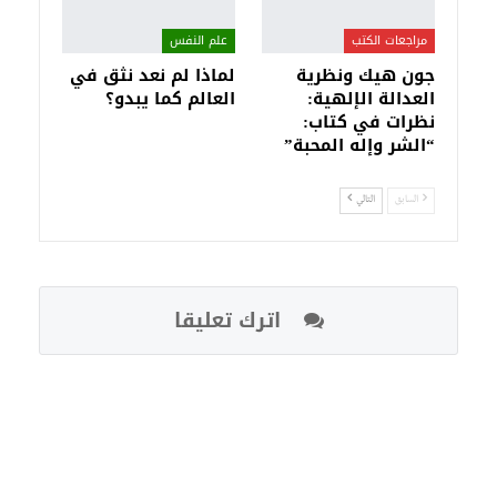
مراجعات الكتب
علم النفس
جون هيك ونظرية
لماذا لم نعد نثق في
العدالة الإلهية:
العالم كما يبدو؟
نظرات في كتاب:
“الشر وإله المحبة”
السابق
التالي
اترك تعليقا