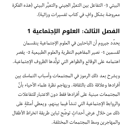
البيئي 3- التفاعل بين التغيًُر الجيني والتغيُّر البيئي (هذه الفكرة
معروضة بشكل وافٍ في كتاب تفسيرات وراثية).
الفصل الثالث: العلوم الإجتماعية 1
يحدِّد جيروم أن الباحثين في العلوم الإجتماعية ينقسمان
لقسمين 1- نصير المفاهيم النظرية والعلوم الطبيعية 2- يقصر
اهتمامه على الوقائع والظواهر التي تولّٓدها الظروف الإجتماعية.
ويشرح بعد ذلك الرموز في المجتمعات وأسباب التماسك بين
أفرادها وعلاقة ذلك بالثقافة. ويهاجم نظرة علماء الأحياء بأنًَ
المجتمعات مبنية على أفرادها فقط دون الاعتبار للتفاعلات
والروابط الإجتماعية التي تنشأ فيما بينهم. ويعطي أمثلةٍ على
ذلك من خلالِ عرضِ أحداثٍ توضِّح تباين طريقة انخراط الأطفال
والمهاجرين وسط المجتمعات المختلفة.