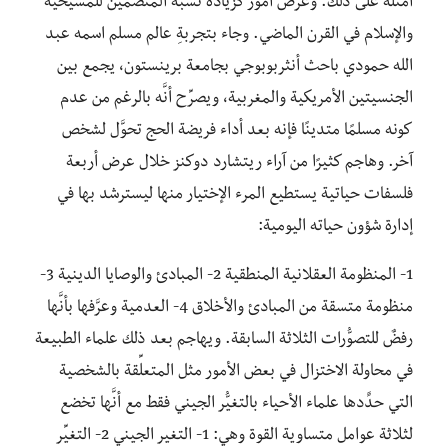
أمثلة على ذلك. وعرض أمور كزيادة نسبة المنضمين للمسيحية
والإسلام في القرن الماضي. وجاء بتجربةِ عالم مسلم اسمه عبد
الله حمودي باحث أنثربوبوجي بجامعة برينستون، يجمع بين
الجنسيتين الأمريكية والمغربية، ويصرِّح أنَّه بالرغم من عدم
كونه مسلمًا متدينًا فإنه بعد أداء فريضة الحج تحوَّل لشخص
آخر. وهاجم كثيرًا من آراء ريتشارد دوكنز خلال عرض أربعة
فلسفات حياتية يستطيع المرء الإختيار منها ليسترشد بها في
إدارة شؤون حياته اليومية:
1- المنظومة العقلانية المنطقية 2- المبادئ والوصايا الدينية 3-
منظومة متسقة من المبادئ والأخلاق 4- العدمية وعرَّفها بأنَّها
رفضٌ للتصوُّرات الثلاثة السابقة. ويهاجم بعد ذلك علماء الطبيعة
في محاولة الاختزال في بعض الأمور مثل المتعلِّقة بالشخصية
التي حدًَدها علماء الأحياء بالتغيُّر الجيني فقط مع أنَّها تخضع
لثلاثة عوامل متساوية القوة وهي: 1- التغير الجيني 2- التغيِّر