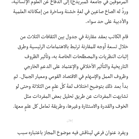
المرموقين في جامعة كمبريدج) إلى الدفاع عن العلوم الإنسانية،
وردَّ له الصاع صاعين في لغةٍ خشنة وساخرة من إمكاناته العلمية
والأدبية على حد سواء.
قام الكاتب بعقد مقارنة في جدول بين الثقافات الثلاث من
خلال تسعةِ أوجه للمقارنة ترتبط بالاهتمامات الرئيسية وطرق
إثبات النظريات والمصطلحات الخاصة به، وتأثير الظروف
التاريخية والتأثير الأخلاقي والإعتماد على الدعم الخارجي
وظروف العمل والإسهام في الاقتصاد القومي ومعيار الجمال. ثم
بدأ بعد ذلك بتوضيح اختلاف لغةَ كلّ علمٍ من الثلاثة وحتى لو
تشابهت المفردات عن طريق تحليل بعض المفردات مثل
الخوف والقدرة والاستثارة وغيرها، وطريقة تعامل كل علمٍ معها.
إعلان
ويفرد عنوان فرعي ليناقش فيه موضوع المجاز باعتباره سبب