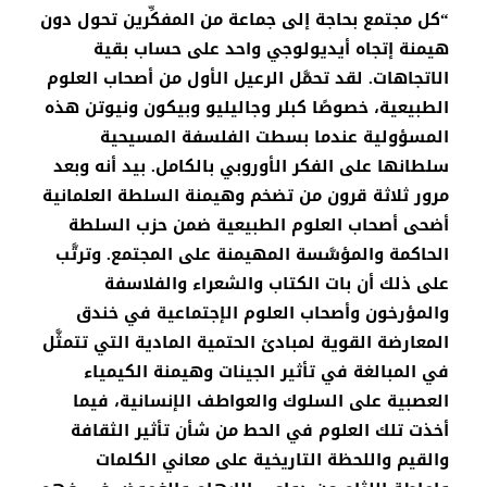
“كل مجتمع بحاجة إلى جماعة من المفكِّرين تحول دون
هيمنة إتجاه أيديولوجي واحد على حساب بقية
الاتجاهات. لقد تحمَّل الرعيل الأول من أصحاب العلوم
الطبيعية، خصوصًا كبلر وجاليليو وبيكون ونيوتن هذه
المسؤولية عندما بسطت الفلسفة المسيحية
سلطانها على الفكر الأوروبي بالكامل. بيد أنه وبعد
مرور ثلاثة قرون من تضخم وهيمنة السلطة العلمانية
أضحى أصحاب العلوم الطبيعية ضمن حزب السلطة
الحاكمة والمؤسَّسة المهيمنة على المجتمع. وترتَّب
على ذلك أن بات الكتاب والشعراء والفلاسفة
والمؤرخون وأصحاب العلوم الإجتماعية في خندق
المعارضة القوية لمبادئ الحتمية المادية التي تتمثَّل
في المبالغة في تأثير الجينات وهيمنة الكيمياء
العصبية على السلوك والعواطف الإنسانية، فيما
أخذت تلك العلوم في الحط من شأن تأثير الثقافة
والقيم واللحظة التاريخية على معاني الكلمات