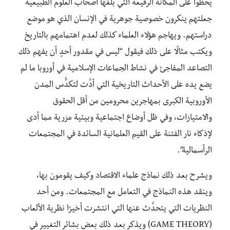
يحظوا على المكانة الرفيعة التي بلغها أصحاب العلوم الطبيعية
جعلتهم ينكرون خصوصية جوهرية في الإنسان الذي هو موضع
دراستهم. ويهاجم هؤلاء العلماء كذلك لعدم اهتمامهم بالتاريخ
ويكتب مثالًا على ذلك فيقول “ليس في مقدور أحدٍ أن يفهم ذلك
التصاعد المفاجئ في نشاط الجماعات الإسلامية في أوروبا ما لم
يضع يده على الأحداث التاريخية التي أدَّت لتكدُّس المدن
الأوروبية الكبرى بمهاجرين محرومين من أقل الحقوق
والامتيازات، وفي ظل أوضاع اجتماعية وبيئية مزرية مما أدى
لإذكاء نار الفتنة على القيم العلمانية السائدة في المجتمعات
الرأسمالية”.
ويشرح بعد ذلك نماذج علماء الاقتصاد وكيف يقومون بها،
وينقد هذه النماذج في التعامل مع المجتمعات. ومن أحد
النظريات التي يتحدَّث عنها التي انتشرت أخيرًا نظرية الألعاب
(GAME THEORY) ويذكر بعد ذلك بعض بشائر التغيير في