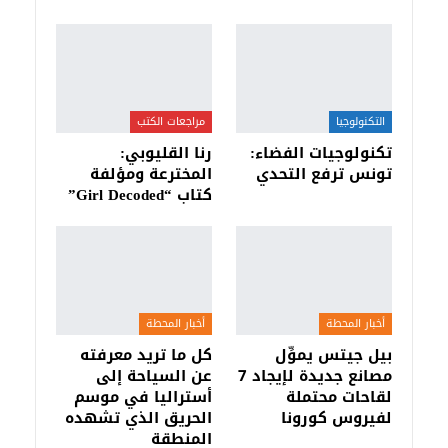
التكنولوجيا
مراجعات الكتب
تكنولوجيات الفضاء:
رنا القليوبي:
تونس ترفع التحدي
المخترعة ومؤلفة
كتاب “Girl Decoded”
أخبار المحطة
أخبار المحطة
بيل جيتس يموِّل
كل ما تريد معرفته
مصانع جديدة لإيجاد 7
عن السياحة إلى
لقاحات محتملة
أستراليا في موسم
لفيروس كورونا
الحريق الذي تشهده
المنطقة