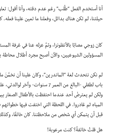
أنا أستخدم الفعل “طُلب” رغم عدم دقته، وأنا أقول: تعاون
حيلتنا، لم تكن هناك بدائل، وفعلنا ما تعين علينا فعله.
‏كان زوجي مصابًا بالأنفلونزا، وتمَّ عزله عنا في غرفة المست
المسؤولين الشيوعيين، والآن أصبح مجرد أطلال محاطة 
لم نكن نتحدث لغة “الماندرين”، وكان علينا أن نخمَّنَ ما يح
باب لطفلي -البالغ من العمر 7 سنوات- وآخر لوالدتي، على ما يبدو توقعوا أن ينفصلَ كلُ فردٍ منْ أفْرادِ الأسرة.
ولكن لم يعترضْ أحد عندما احتفظت بالأطفال الصغار بي
المياه ثم غادروا. في اللحظة التي اختفت فيها خطواتهم 
قبل أن يتمكن أي شخص من ملاحظتنا. كان خائفًا، وكذل
هل قلتُ خائفةً؟ كنت مرعوبة!