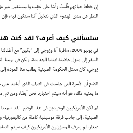
إن خطط حياتهم قُلَبتْ رأسًا على عَقِب والمستقبل غير
النظر عن مدى الهدوء الذي نتخيلُ أننا سنكون فيه، ف
ستسألني كيف أعرف؟ لقد كنت هنا
في يونيو 2009، سافرنا أنا وزوجي إلى “بكين” مع
السفر إلى منزل حاضنة ابنتنا الجديدة، ولكن في يومنا الث
زوجي، كان ممثل الحكومة الصينية يطلب منا العودة إلى غ
اتضح أن الأسرة التي جلست في الصف الذي أمامنا على م
ما يعنيه ذلك، هو أنه سيتم اختبارنا نحن أيضًا، ومن ثم 
لم نكن الأمريكيين الوحيدين في هذا الوضع -لقد سمعنا ش
الصينية، إلى جانب فرقة موسيقية كاملة من كاليفورنيا- ولكن
صغار. لم يعرف المسؤولون الأمريكيون كيف سيتم التعامل