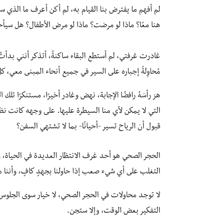
لم أفهم ما يفترض بنا القيام به، لم أكن أعرف ما الذي 
هنا معًا؟ ماذا لو مرضت؟ ماذا لو مرض الأطفال؟ هل سي
غادرت غرفتي، لم أستطع البقاء ساكنةً، أتذكر أنني بدأت
مُحاوِلةً إجباره على السير في جميع أنحاء المبنى معي، كل
هز رأسَهُ رافضًا الإجابة، نهض وغادر أخيرًا، مستنكرًا ت
التي لا يمكن لأي منا السيطرة عليها. على وجهه كانت ن
قبول أن الرياح تسير -أحيانًا- بما لا تشتهي السفن؟
الحجر الصحي هو أحد غرف الانتظار العديدة في الحياة، 
التغلب على أي شيء صعب إذا حاولنا بجهدٍ كافٍ، وأننا
لا توجد محاولات في الحجر الصحي، لا خيار سوى الجلوس
التفكير بعض الوقت، وإلا ستجن.