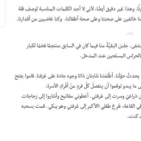
َّا. وهذا غير دقيق أيضًا، لأني لا أجد الكلمات المناسبة لوصف قلة
 كنا خائفين على صحتنا وعلى صحة أطفالنا، وكنا غاضبين من أقدارنا.
إعلان
شفى. جلسَ البقيَّةُ منا فيما كان في السابق منتجعًا فخمًا لكبار
بالحراس المسلحين عند المدخل.
دثُ حوْلَنا. أطْلعَتنا شَابتان ذاتا وجوه جادة على غرَفِنا. قاموا بفتح
ن ذراعيّ وسرت إلى غرفتي. أعطوني مفاتيح وأشاروا إلى زجاجات
في القاعة، هُرِع طفلي االأكبر إلى غرفتي وهو يبكي. قمت بسحبه
ك كنت.