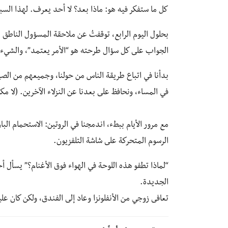
كل ما ستفكر فيه هو: ‏ماذا بعد؟ لا أحد يعرف. لهذا السب
بحلول اليوم الرابع، توقفتُ عن ملاحقة المسؤول الناطق 
الجواب على كل سؤال طرحته هو “الأمر يعتمد”، والشيء 
بدأنا في اتباع طريقة الناس من حولنا، وجميعهم من الصين
في المساء، ونحافظ على بعدنا عن النزلاء الآخرين. (لا 
مع مرور الأيام ببطء، اندمجنا في الروتين: الاستحمام الب
الرسوم المتحركة على شاشة التلفزيون.
“لماذا تطفو هذه اللوحة في الهواء فوق الأغنام؟” يسأل أحد
الجديدة.
تعافى زوجي من الأنفلونزا وعاد إلى الفندق، ولكن كان ع