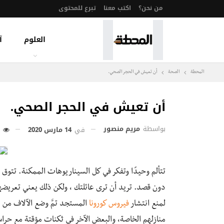
من نحن؟
اكتب معنا
تبرع للمحتوى
العلوم
آ
المحطة
الصحة
أن تعيش في الحجر الصحي.
أن تعيش في الحجر الصحي.
بواسطة
مريم منصور
في
14 مارس 2020
235
تتألم وحيدًا وتفكر في كل السيناريوهات الممكنة. تتوق
دون قصد. تريد أن ترى عائلتك ، ولكن ذلك يعني تعريضه
لمنع انتشار
فيروس كورونا
المستجد تمَّ وضع الآلاف من 
منازلهم الخاصة، والبعض الآخر في ثكنات مؤقتة مع حراس