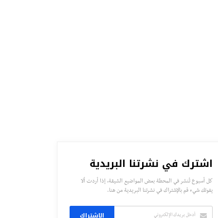
اشترك في نشرتنا البريدية
كل أسبوع تُنشر في المحطة بعض المواضيع الشيقة، إذا أردت ألا
يفوتك شيء قم بالإشتراك في نشرتنا البريدية من هنا.
الاشتراك