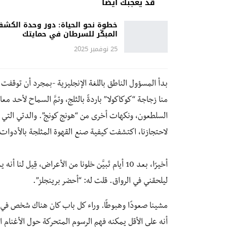
قد يعجبك أيضًا
خطوة نحو الحياة: دور وحدة الكش
المبكّر للسرطان في حمايتك
25 نوفمبر 2025
بدأ المسؤول الناطق باللغة الإنجليزية -بمجرد أن توقفت
منا زجاجة “كوكاكولا” باردةً بالثلج، وتمَّ السماح لأحد 
السلطعون، ونكهات أخرى من “هونج كونج”. والدتي التي سَر
لاحتجازنا، اكتشفت كيفية صنع القهوة المثلجة بالأدوات 
أخيرًا، بعد 10 أيام تَبيَّن خلونا من الأعراض، قِي
ليلحقني في الرواق. قلت له: “أحضر برينجلز”.
مشينا صعودًا وهبوطًا. وراء كل باب كان هناك شخص في من
أنه على الأقل يمكنه فهم الرسوم المتحركة حول الأغنام ال