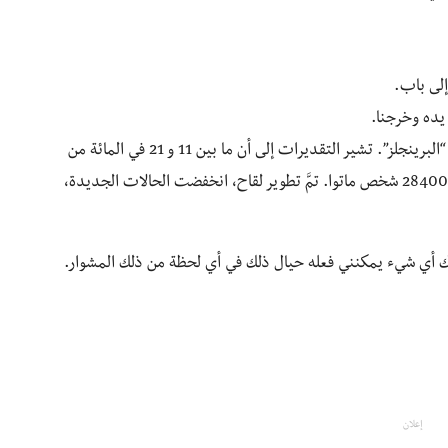
إلى باب.
يده وخرجنا.
لم نعرف أبدًا ما إذا كان زملاؤنا في المعاناة قد أعجبتهم “البرينجلز”. تشير التقديرات إلى أن ما بين 11 و 21 في المائة من
سكان العالم أصيبوا بالفيروس أثناء الوباء، وأن أكثر من 284000 شخص ماتوا. تمَّ تطوير لقاح، انخفضت الحالات الجديدة،
هناك أي شيء يمكنني فعله حيال ذلك في أي لحظة من ذلك المشوار.
إعلان