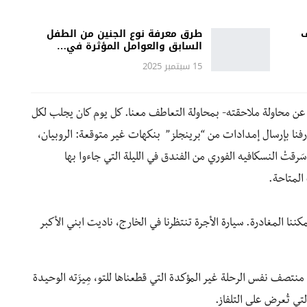
ف
طرق معرفة نوع الجنين من الطفل
السابق والعوامل المؤثرة في…
15 سبتمبر 2025
 عن محاولة ملاحقته- بمحاولة التعاطف معنا. كل يوم كان يجلب لكل
معارفنا بإرسال إمدادات من “برينجلز” بنكهات غير متوقعة: الروبيان،
قتْ النسكافيه الفوري من الفندق في الليلة التي جاءوا بها
المتاحة.
ل لنا أنه يمكننا المغادرة. سيارة الأجرة تنتظرنا في الخارج، ناديت ابني الأكبر
تصف نفس الرحلة غير المؤكدة التي قطعناها للتو، مِيزَته الوحيدة
تي تُعرض على التلفاز.