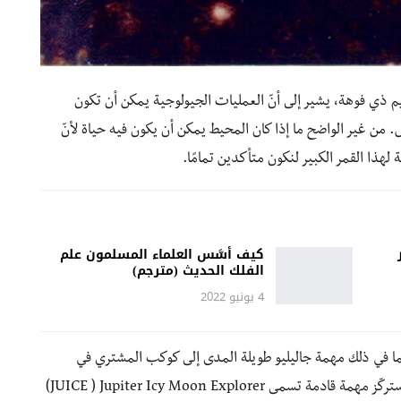
ذي فوهة، يشير إلى أنّ العمليات الجيولوجية يمكن أن تكون
 من غير الواضح ما إذا كان المحيط يمكن أن يكون فيه حياة لأنّ
لهذا القمر الكبير لنكون متأكدين تمامًا.
كيف أسَّس العلماء المسلمون علم
الفلك الحديث (مترجم)
4 يونيو 2022
بما في ذلك مهمة جاليليو طويلة المدى إلى كوكب المشتري في
التسعينيات وعام 2000. لحسن الحظّ بالنسبة للعلماء، ستركّز مهمة قادمة تسمى JUICE ) Jupiter Icy Moon Explorer)