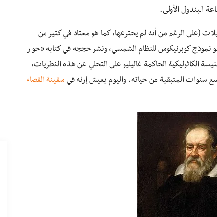
عة البندول الأولى.
ات (على الرغم من أنه لم يخترعها، كما هو معتاد في كثير من
يليو نموذج كوبرنيكوس للنظام الشمسي، ونشر حججه في كتابه «حوار
سين للكون»، خلال 1632. أجبرت الكنيسة الكاثوليكية الحاكمة غاليليو على التخلي عن هذه النظريات،
ة تسع سنوات المتبقية من حياته. واليوم يعيش إرثه في
سفينة الفضاء