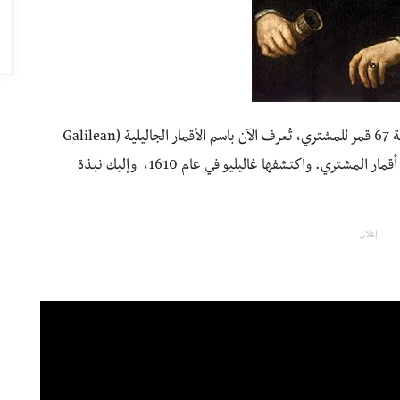
ولعله معروف أكثر باكتشافه لأربعة أقمار ضخمة من جملة 67 قمر للمشتري، تُعرف الآن باسم الأقمار الجاليلية (Galilean
Moons ) وهم آيو، أوروبا، غانيميد وكاليستو، وهي أكبر أقمار المشتري. واكتشفها غاليليو في عام 1610، وإليك نبذة
إعلان