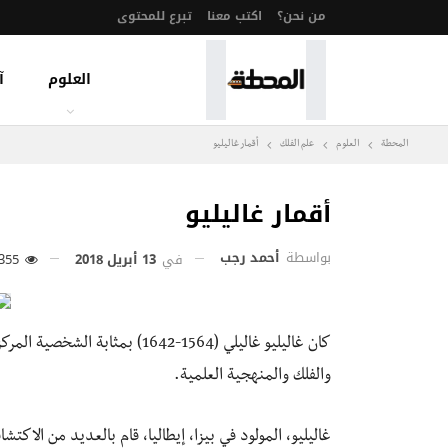
من نحن؟
اكتب معنا
تبرع للمحتوى
العلوم
آ
المحطة
العلوم
علم الفلك
أقمار غاليليو
أقمار غاليليو
بواسطة
أحمد رجب
في
13 أبريل 2018
355
كان غاليليو غاليلي (1564-1642) بمثابة الشخصية المركزية للثورة العلمية في القرن السابع عشر، مع عمله في
والفلك والمنهجية العلمية.
غاليليو، المولود في بيزا، إيطاليا، قام بالعديد من الا