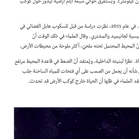
، الذي يدور حوالي 665000 ميل (1.070 مليون كيلومتر). ويستغرق حوالي سبعة أيام أرضية ليدور حول كوكب
ويعُتقد أنّ جانيميد يحتوي على مياه مالحة تحت سطحه. في عام 2015، نظرت دراسة من قبل تلسكوب هابل الفضائي في
سية لجانيميد والمشتري. وقال العلماء في ذلك الوقت أنّ
 أنّ المحيط المحتمل تحته ملحيّ، أكثر ملوحة من محيطات الأرض.
نظرًا لبنيته الداخلية، ويُعتقد أنّ الضغط في قاعدة المحيط مرتفع
ن شأنه أن يجعل من الصعب على أي فتحات للمياه الساخنة جلب
قد العلماء في ظلها أن الحياة خارج كوكب الأرض قد تحدث.