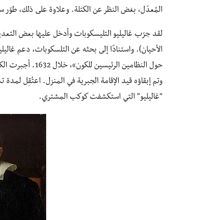
المُعدّل، بغض النظر عن الكتلة. وعلاوة على ذلك، طوّر سا
لقد جرّب غاليليو التليسكوبات وأدخل عليها بعض التعديل
الأحيان). واستنادًا إلى بحثه عن التلسكوبات، دعم غال
حول النظامين الرئي
وتم إبقاؤه قيد الإقامة الجبرية في المنزل. اعتُقِل لمد
“غاليليو” التي استكشفت كوكب المشتري.