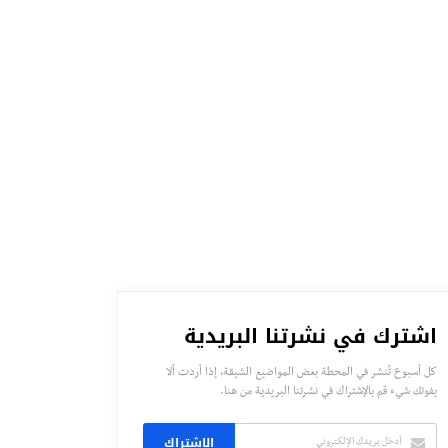
اشترك في نشرتنا البريدية
كل أسبوع تُنشر في المحطة بعض المواضيع الشيقة، إذا أردت ألا
يفوتك شيء قم بالإشتراك في نشرتنا البريدية من هنا.
الاشتراك