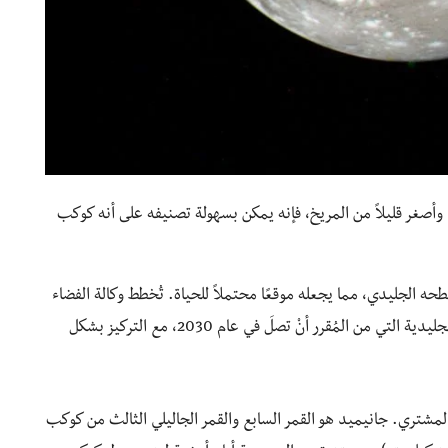
وأصغر قليلاً من المريخ، فإنه يمكن بسهولة تصنيفه على أنه كوكب
 الجليدي، مما يجعله موقعًا محتملاً للحياة. تُخطط وكالة الفضاء
الأوروبية ESA للقيام بمهمة إلى أقمار كوكب المشتري الجليدية التي من المُقرر أنْ تصلَ في عام 2030، مع التركيز بشكل
سنة، وهو نفس عمر المشتري. جانيميد هو القمر السابع والقمر الجاليلي الثالث من كوكب