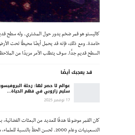
كاليستو هو قمر ضخم يدور حول المشتري. وله سطح قديم 
خامدة. ومع ذلك، فإنه قد يحمل أيضًا محيطًا تحت الأرض.
السطح قديم جدًّا. سوف يتطلب الأمر مزيدًا من الملاحظة 
قد يعجبك أيضًا
عوالم لا حصر لها: رحلة البروفيسور
سليم زاروبي في فهم الحياة…
17 نوفمبر 2025
كان القمر موضوعًا هدفًا للعديد من البعثات الفضائية، 