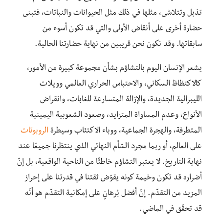
تذبل وتتلاشى، مثلها في ذلك مثل الحيوانات والنباتات، فتبنى
حضارة أخرى على أنقاض الأولى والتي قد تكون أسوء من
سابقاتها. وقد نكون نحن قريبين من نهاية حضارتنا الحالية.
يشعر الإنسان اليوم بالتشاؤم بشأن مجموعة كبيرة من الأمور،
كالاكتظاظ السكاني، والاحتباس الحراري العالمي وويلات
الليبرالية الجديدة، والإزالة المتسارعة للغابات، وانقراض
الأنواع، وعدم المساواة المتزايد، وصعود الشعوبية اليمينية
المتطرفة، والهجرة الجماعية، ووباء الاكتئاب وسيطرة
الروبوتات
على العالم، أو ربما مجرد السّأم النهائي الذي ينتظرنا جميعًا عند
نهاية التاريخ. لا يعتبر التشاؤم خاطئًا من الناحية الواقعية، بل إنّ
أضراره قد تكون وخيمة كونه يقوّض ثقتنا في قدرتنا على إحراز
المزيد من التقدّم. إنّ أفضل بُرهانٍ على إمكانية التقدّم هو أنّه
قد تحقّق في الماضي.