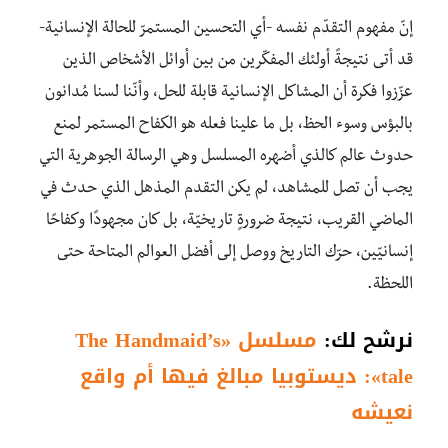
إنّ مفهوم التقدّم نفسه -أي التحسين المستمرّ للحالة الإنسانية-
قد أتى نتيجةً أولئك المفكّرين من بين أوائل الأشخاص الذين
عزّزوا فكرة أن المشاكل الإنسانية قابلة للحل، وأنّنا لسنا مُدانون
بالبؤس وسوء الحظ، بل ما علينا فعله هو الكفاح المستمر لمنع
حدوث عالم كالذي أضهره المسلسل وهي الرسالة الجوهرية التي
يجب أن تصل للمشاهد، لم يكن التقدم المذهل الذي حدث في
الماضي القريب، نتيجة ضرورةٍ تاريخيّة، بل كان مجهودًا وكفاحًا
إنسانيّين، حرّك التاريخ ووصل إلى أفضل العوالم المتاحة حتى
اللحظة.
نرشح لك:
مسلسل «The Handmaid’s
tale»: ديستوبيا مبالغ فيها أم واقع
نعيشه