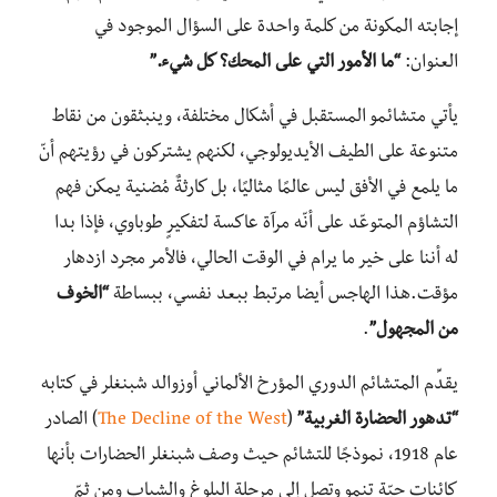
إجابته المكونة من كلمة واحدة على السؤال الموجود في
العنوان:
“ما الأمور التي على المحك؟ كل شيء.”
يأتي متشائمو المستقبل في أشكال مختلفة، وينبثقون من نقاط
متنوعة على الطيف الأيديولوجي، لكنهم يشتركون في رؤيتهم أنّ
ما يلمع في الأفق ليس عالمًا مثاليًا، بل كارثةٌ مُضنية يمكن فهم
التشاؤم المتوعّد على أنّه مرآة عاكسة لتفكيرٍ طوباوي، فإذا بدا
له أننا على خير ما يرام في الوقت الحالي، فالأمر مجرد ازدهار
مؤقت.هذا الهاجس أيضا مرتبط ببعد نفسي، ببساطة
“الخوف
من المجهول”
.
يقدِّم المتشائم الدوري المؤرخ الألماني أوزوالد شبنغلر في كتابه
“تدهور الحضارة الغربية”
(
The Decline of the West
) الصادر
عام 1918، نموذجًا للتشائم حيث وصف شبنغلر الحضارات بأنها
كائنات حيّة تنمو وتصل إلى مرحلة البلوغ والشباب ومن ثمّ