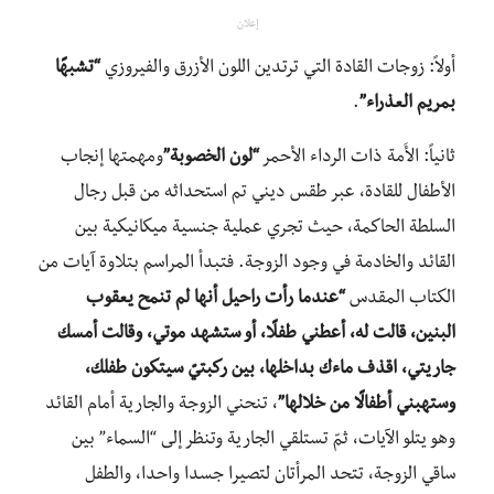
إعلان
أولاً: زوجات القادة التي ترتدين اللون الأزرق والفيروزي
“تشبهًا
بمريم العذراء”
.
ثانياً: الأَمة ذات الرداء الأحمر
“لون الخصوبة”
ومهمتها إنجاب
الأطفال للقادة، عبر طقس ديني تم استحداثه من قبل رجال
السلطة الحاكمة، حيث تجري عملية جنسية ميكانيكية بين
القائد والخادمة في وجود الزوجة. فتبدأ المراسم بتلاوة آيات من
الكتاب المقدس
“عندما رأت راحيل أنها لم تنمح يعقوب
البنين، قالت له، أعطني طفلًا، أو ستشهد موتي، وقالت أمسك
جاريتي، اقذف ماءك بداخلها، بين ركبتيّ سيتكون طفلك،
وستهبني أطفالًا من خلالها”
، تنحني الزوجة والجارية أمام القائد
وهو يتلو الآيات، ثمّ تستلقي الجارية وتنظر إلى “السماء” بين
ساقي الزوجة، تتحد المرأتان لتصيرا جسدا واحدا، والطفل