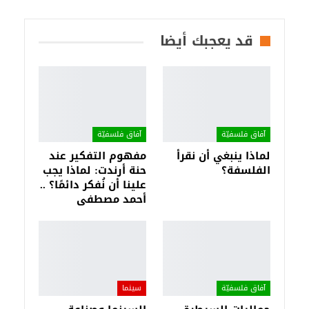
قد يعجبك أيضا
آفاق فلسفيّة‎
آفاق فلسفيّة‎
لماذا ينبغي أن نقرأ
مفهوم التفكير عند
الفلسفة؟
حنة أرندت: لماذا يجب
علينا أن نُفكر دائمًا؟ ..
أحمد مصطفى
آفاق فلسفيّة‎
سينما