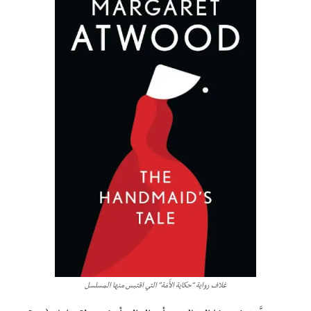
غلاف رواية “حكاية الأََمَة” التي اقتبس منها المسلسل