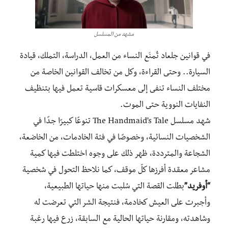
مشهد من المسلسل
في قوانين جلعاد تُمنَع النساء من العمل، الدراسة، التملك، قيادة
السيارة.. وحتى القراءة، وكل من تخالف القوانين الخاصة من
مختلف النساء تنفى إلى معسكرات قاسية تعمل فيها بتنظيف
النفايات النووية حتى الموت.
شهد مسلسل The Handmaid’s Tale تنوعًا كبيرًا جدًا في
الشخصيات النسائية، وخصوصًا في فئة الخادمات، من الخاضعة،
الشجاعة والمترددة، ظهر ذلك على وجوه اختلطت فيها كمية
مشاعر معقدة أفرزها كلّ موقف، كما نلاحظ التحول في شخصية
“أوفريد”
بطلت القصة التي سُلبت منها حياتها الطبيعية،
وأجبرت على العيش كخادمة، فنتيجة الشر التي تعرضت له
وشاهدته، ومقارنة حياتها الحالية مع السابقة، زرع فيها رغبة