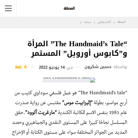
المحطة
آداب وفنون
سينما
“The Handmaid’s Tale” المرأة
و”كابوس أورويل” المستمر
بواسطة
حسين شكرون
في
14 يونيو 2022
980
“The Handmaid’s tale” هو عمل فلسفي سوداوي كئيب من
أربع مواسم، بطولة
“إليزابيث موس”
مقتبس عن رواية صدرت
عام 1985 بنفس الاسم للكاتبة الكندية
“مارغريت آتوود”
.حقق
المسلسل نجاحًا كبيرًا على المستوى النقدي والجماهيري وحصد
العديد من الجوائز المختلفة سواء على مستوى الكتابة أو الإخراج