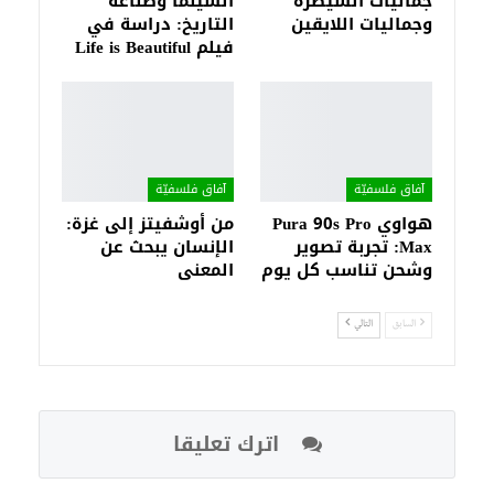
جماليات السيطرة
السينما وصناعة
وجماليات اللايقين
التاريخ: دراسة في
فيلم Life is Beautiful
آفاق فلسفيّة‎
آفاق فلسفيّة‎
هواوي Pura 90s Pro
من أوشفيتز إلى غزة:
Max: تجربة تصوير
الإنسان يبحث عن
وشحن تناسب كل يوم
المعنى
السابق
التالي
اترك تعليقا