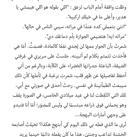
وظلت واقفة أمام الباب تزعق : “اللي بقوله هو اللي هيمشي يا
هدير، وأعلى ما في خيلك اركبيه”.
“انتي بتعملي كده عندًا في مراته، سيبي الناس في حالها”.
“مراته ايه! هتضيعي الجوازة بأم دماغك دي”.
شعرتُ بأن الحوار معها لن يُجدي نفعًا كالعادة، فصمَتُّ. أمّا هي
فأخذت تتمتم بكلام لم أتبينه. جلستُ على سريري في غرفتي
الضيقة، الباعثة جدرانها الخضراء على الكآبة، وبالرغم من أني
أحفظ تفاصيلها عن ظهر قلب، شعرت برغبة في تأملها كأن ذلك
سيبعث الطمأنينة في نفسي. رحتُ أحدق في صورتي مع أبي،
تلك التي التُقِطت لنا في عيد ميلادي الخامس، في الصورة يقف
وهو يحملني فوق ذراعه مبتسمًا لي وليس للمصوّر؛ أمّا أنا فتبدو
على وجهي أمارات البهجة…
تُرى ما الذي فعله بي ذلك اليوم كي أبتهج هكذا؟ تخيلتُ أصابعه
الخشنة تداعب وجنتيّ، هذا ما كان يفعله دائمًا حينما يريد