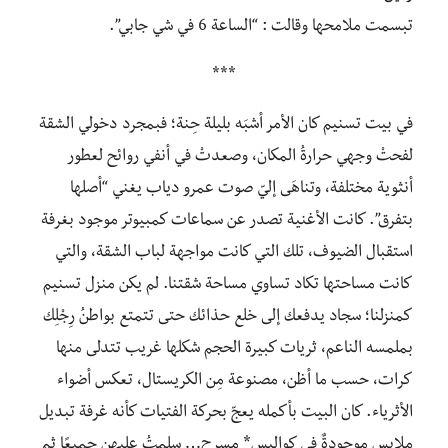
تبسمت ملامحها وقالت : “الساعة 6 في شي جابي”.
***
في بيت تسنيم كان الأمر أشبَه بليلة حِنة؛ فبمجرد دخولي الشقة
لفحتْ وجهي حرارةُ المكان، وصعدتْ في أنفي روائح لعطور
أنثوية مختلفة، وتناهَى إليّ صوت عمرو دياب يغني “أصلها
بتفرق”. كانت الأغنية تصدر عن سماعات كمبيوتر موجود بغرفة
استقبال الضيوف، تلك التي كانت مواجهة لباب الشقة، والتي
كانت مساحتها تكاد تساوي مساحة شقتنا. لم يكن منزل تسنيم
كمنزلنا؛ سجاد يدفعك إلى خلع حذائك حتى تتمتع بواطنُ رِجْلِك
بملمسه الناعم، ثريات كبيرة الحجم شكلها غريب تتدلى منها
كرات، حسب ما أظن، مصنوعة مِن الكريستال، تعكس أضواء
الأثرياء. كان البيت بأكمله يعجّ بحركة الفتيات كأنه غرفة تبديل
ملابس موجودةٌ في كواليس* مسرح… سلمتُ عليهن جميعًا ثم