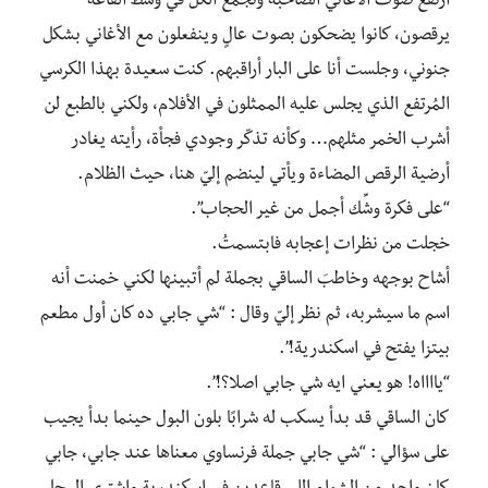
ارتفع صوت الأغاني الصاخبة وتجمّع الكل في وسط القاعة
يرقصون، كانوا يضحكون بصوت عالٍ وينفعلون مع الأغاني بشكل
جنوني، وجلست أنا على البار أراقبهم. كنت سعيدة بهذا الكرسي
المُرتفع الذي يجلس عليه الممثلون في الأفلام، ولكني بالطبع لن
أشرب الخمر مثلهم… وكأنه تذكّر وجودي فجأة، رأيته يغادر
أرضية الرقص المضاءة ويأتي لينضم إليّ هنا، حيث الظلام.
“على فكرة وشِّك أجمل من غير الحجاب”.
خجلت من نظرات إعجابه فابتسمتُ.
أشاح بوجهه وخاطبَ الساقي بجملة لم أتبينها لكني خمنت أنه
اسم ما سيشربه، ثم نظر إليّ وقال : “شي جابي ده كان أول مطعم
بيتزا يفتح في اسكندرية!”.
“يااااه! هو يعني ايه شي جابي اصلا؟!”.
كان الساقي قد بدأ يسكب له شرابًا بلون البول حينما بدأ يجيب
على سؤالي : “شي جابي جملة فرنساوي معناها عند جابي، جابي