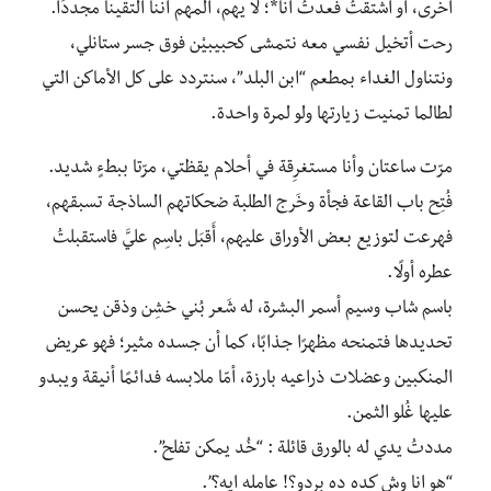
أخرى، أو اشتقتُ فعدتُ أنا*؛ لا يهم، المهم أننا التقينا مجددًا.
رحت أتخيل نفسي معه نتمشى كحبيبيْن فوق جسر ستانلي،
ونتناول الغداء بمطعم “ابن البلد”، سنتردد على كل الأماكن التي
لطالما تمنيت زيارتها ولو لمرة واحدة.
مرّت ساعتان وأنا مستغرِقة في أحلام يقظتي، مرّتا ببطءٍ شديد.
فُتِح باب القاعة فجأة وخَرج الطلبة ضحكاتهم الساذجة تسبقهم،
فهرعت لتوزيع بعض الأوراق عليهم، أَقبَل باسِم عليَّ فاستقبلتُ
عطره أولًا.
باسم شاب وسيم أسمر البشرة، له شَعر بُني خشِن وذقن يحسن
تحديدها فتمنحه مظهرًا جذابًا، كما أن جسده مثير؛ فهو عريض
المنكبين وعضلات ذراعيه بارزة، أمّا ملابسه فدائمًا أنيقة ويبدو
عليها غُلو الثمن.
مددتُ يدي له بالورق قائلة : “خُد يمكن تفلح”.
“هو انا وش كده ده بردو؟! عامله ايه؟”.