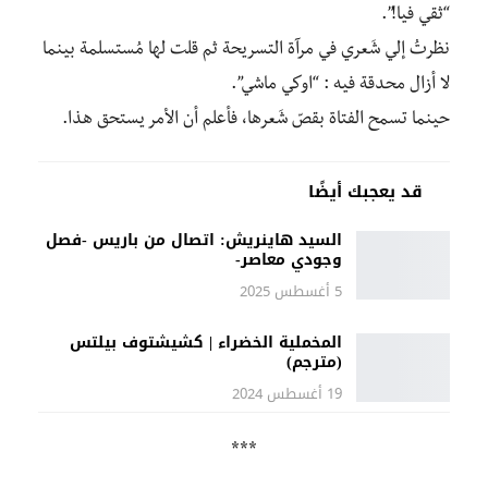
“ثقي فيا!”.
نظرتُ إلي شَعري في مرآة التسريحة ثم قلت لها مُستسلمة بينما
لا أزال محدقة فيه : “اوكي ماشي”.
حينما تسمح الفتاة بقصّ شَعرها، فأعلم أن الأمر يستحق هذا.
قد يعجبك أيضًا
السيد هاينريش: اتصال من باريس -فصل
وجودي معاصر-
5 أغسطس 2025
المخملية الخضراء | كشيشتوف بيلتس
(مترجم)
19 أغسطس 2024
***