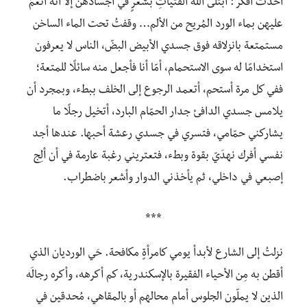
أخذتُ أفكر : ابتلى اللهُ الفتياتِ بشَعرٍ في أجسادهن إلا أنه أنعمَ
عليهن بماء الورد المُريح من الألم… وقفتُ تحت الماء الساخن
مستمتعة بانزلاقه فوق جسدي الأبيض البضّ، الناس لا يعرفون
استخدامًا له سوى الاستحمام، أمّا أنا فأجعل منه سائلًا للمتعة؛
ففي كل مرة أستحم، أتعمد الرجوع إلى الخلف ببطء، وبمجرد أن
يلامس جسدي الدافئ جدار الحمّام البارد، أتخيل رجلًا ما
يشاركني حمّامي، فتسري في جسدي رعشة أحبها. عندها أجد
نفسي أفرك نهدَيّ بقوة وبطء، فتعتريني رغبة عارمة في أن ألِج
إصبعي في داخلي، ثم يأخذني الدوار وأشعر باضطراب.
***
نزلتُ إلى الشارع لأبدأ يومي كامرأةٍ مكافحة. حَي الورديان الذي
أقطن به مِن الأحياء الفقيرة بالإسكندرية، كم أكرهه، وأكره رجالَه
الذين لا يملّون الجلوس أمام محالهم أو بالمقاهي، مُحدقين في