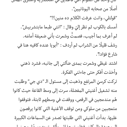
كان واحد من الشوام اللي قاعدين في اسكندرية واشترى المحل
أصلًا من صحابه اليونانيين”.
“قولتلي، وانت عرفت الكلام ده منين؟!”
أمسك بالكوب ثم نظر إليّ وقال : “انتي طبعا مابتشربيش”.
لم أعرف بما أجيب، فصمتُّ وشعرت بأني ضعيفة أمامَه.
رشفَ قليلًا من الشراب ثم أردف : “أبويا عنده كافيه هنا في
شارع فؤاد!”.
اشتد غيظي وشعرت بمدى ضآلتي إلى جانبه، فشرد ذهني
وأخذت أفكر حتى جاءتني الفكرة.
تركت كرسيّ المرتفِع وذهبت إلى مسئول الـ “دي جي” وطلبت
منه تشغيل أغنيتي المفضلة، سرت إلى وسط القاعة حيث كانوا
هُم مندمجين في الرقص، ووقفت في وسطهم ثابتة، فتوقفوا
متعجبين من سلوكي ومن توقف الأغنية التي كانوا يرقصون
عليها. بدأت أغنيتي التي طلبتها تصدر عن السماعات الكبيرة