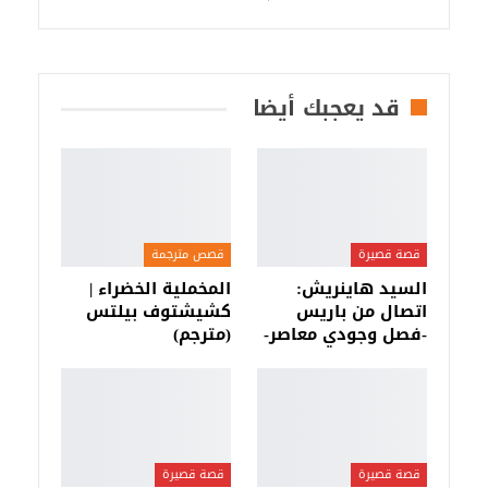
قد يعجبك أيضا
قصة قصيرة
قصص مترجمة
السيد هاينريش:
المخملية الخضراء |
اتصال من باريس
كشيشتوف بيلتس
-فصل وجودي معاصر-
(مترجم)
قصة قصيرة
قصة قصيرة