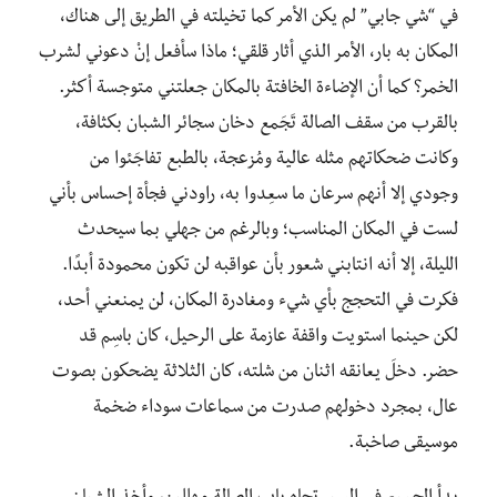
في “شي جابي” لم يكن الأمر كما تخيلته في الطريق إلى هناك،
المكان به بار، الأمر الذي أثار قلقي؛ ماذا سأفعل إنْ دعوني لشرب
الخمر؟ كما أن الإضاءة الخافتة بالمكان جعلتني متوجسة أكثر.
بالقرب من سقف الصالة تَجَمع دخان سجائر الشبان بكثافة،
وكانت ضحكاتهم مثله عالية ومُزعجة، بالطبع تفاجَئوا من
وجودي إلا أنهم سرعان ما سعِدوا به، راودني فجأة إحساس بأني
لست في المكان المناسب؛ وبالرغم من جهلي بما سيحدث
الليلة، إلا أنه انتابني شعور بأن عواقبه لن تكون محمودة أبدًا.
فكرت في التحجج بأي شيء ومغادرة المكان، لن يمنعني أحد،
لكن حينما استويت واقفة عازمة على الرحيل، كان باسِم قد
حضر. دخلَ يعانقه اثنان من شلته، كان الثلاثة يضحكون بصوت
عال، بمجرد دخولهم صدرت من سماعات سوداء ضخمة
موسيقى صاخبة.