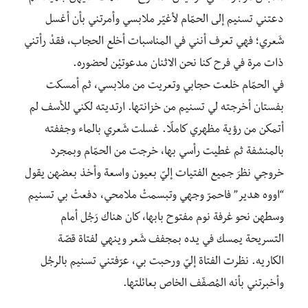
دعتني تسنيم إلى الحمّام لأغيّر ملابسي وأمرتني بأن أغسل
شَعري؛ فهي تعرف أنني في المناسبات أخلع الحجاب، فقدْ رأتني
ذات مرة في فرح كنا نحن الاثنان مدعوتيْن لحضوره.
في الحمّام خلعت حجابي وتعريت من ملابسي، ثم أمسكت
بفستان أخرجته لي تسنيم من خزانتها. ارتديته لكني للأسف لم
أتمكن من رؤية مظهري كاملًا. غسلت شَعري بالماء وجففته
بالمنشفة ثم غطيت رأسي بها، خرجت من الحمّام وبمجرد
خروجي نظرَ جميع الفتيات إليّ بعيون واسعة وأخذ بعضهن يقول
“اووه هدير” فاحمرّ وجهي وتبسمتْ ملامحي، دفعتْ بي تسنيم
وسطهن نحو غرفة نوم مفتوح بابها، كان هناك رَجُل أمام
التسريحة يمسك في يده بمجفف شَعر وينهي لفتاة قصّة
الكاريه. نظرت الفتاة إليّ ورحبت بي، عرّفتني تسنيم بالرجُل
وأخبرتني بأنه المُصفّف الخاص بعائلتها.