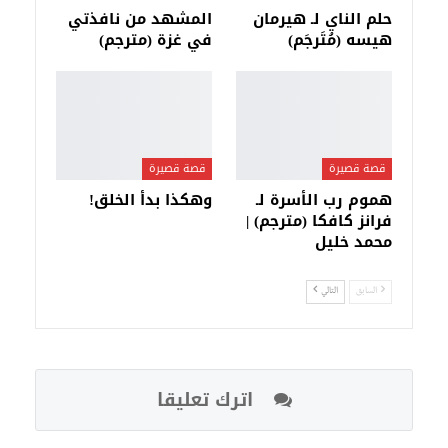
حلم الناي لـ هيرمان
المشهد من نافذتي
هيسه (مُتَرجَم)
في غزة (مترجم)
قصة قصيرة
قصة قصيرة
هموم رب الأسرة لـ
وهكذا بدأ الخلق!
فرانز كافكا (مترجم) |
محمد خليل
السابق
التالي
اترك تعليقا