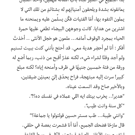
بدأ الجميع في السير تجاه باب الصالة مهللين، وأخذ الشبان
يعانقونه بشدة ويلحقون أمنياتِهم له بشتائمَ من تلك التي لا
يملون التفوه بها، أمّا الفتيات فكُن يسلِّمن عليه ويمنحنه ما
اشترين من هدايا. كانت وجوههن البيضاء تطغي عليها حمرة
الحياء بمجرد الوقوف أمامَه… ملعون هو خجل الأنثى .. أخذتُ
أفكر : أنا لم أحضِر هدية معي. قد أحتج بأنني كنت ببيت تسنيم
ولم أجد وقتًا لشراء شيء، لكنه عذرٌ أقبح من ذنب، ربما أضع له
ورقة من فئة خمسين جنيهًا في ظرف وأمنحه إياه؟ لكنه مبلغ
كبير! سرت إليه مبتهجة، فراح يحدّق إليّ بعينيْن ضيقتين،
وبالأخير صاح وقد اتسعت عيناه.
“هدير!.. يخرب بيتك ايه اللي عملاه في نفسك ده؟!”.
“كل سنة وانت طيب”.
“وانتي طيبة… طب مستر حسين قولتولوا يا جماعة؟”
قال مازحًا فضحك الجميع، أمّا أنا فشعرت بغصة في حلقي.