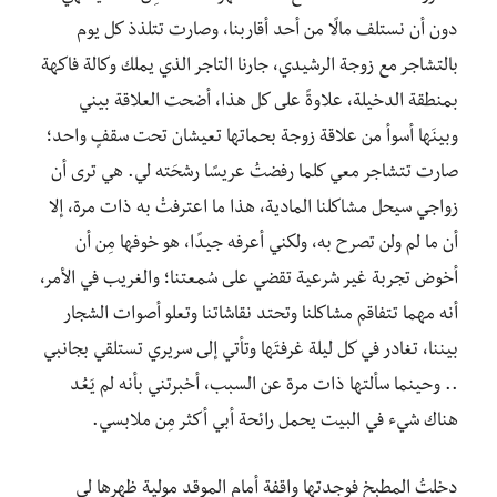
دون أن نستلف مالًا من أحد أقاربنا، وصارت تتلذذ كل يوم
بالتشاجر مع زوجة الرشيدي، جارنا التاجر الذي يملك وكالة فاكهة
بمنطقة الدخيلة، علاوةً على كل هذا، أضحت العلاقة بيني
وبينَها أسوأ من علاقة زوجة بحماتها تعيشان تحت سقفٍ واحد؛
صارت تتشاجر معي كلما رفضتُ عريسًا رشحَته لي. هي ترى أن
زواجي سيحل مشاكلنا المادية، هذا ما اعترفتْ به ذات مرة، إلا
أن ما لم ولن تصرح به، ولكني أعرفه جيدًا، هو خوفها مِن أن
أخوض تجربة غير شرعية تقضي على سُمعتنا؛ والغريب في الأمر،
أنه مهما تتفاقم مشاكلنا وتحتد نقاشاتنا وتعلو أصوات الشجار
بيننا، تغادر في كل ليلة غرفتَها وتأتي إلى سريري تستلقي بجانبي
.. وحينما سألتها ذات مرة عن السبب، أخبرتني بأنه لم يَعُد
هناك شيء في البيت يحمل رائحة أبي أكثر مِن ملابسي.
دخلتُ المطبخ فوجدتها واقفة أمام الموقد مولية ظهرها لي