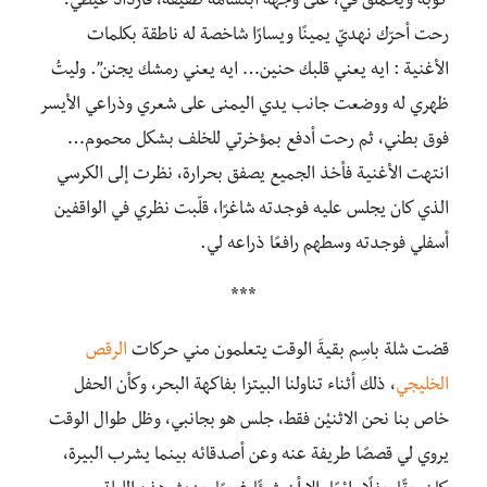
كوبه ويحملق فيّ، على وجهه ابتسامة طفيفة، فازدادَ غيظي؛
رحت أحرّك نهديّ يمينًا ويسارًا شاخصة له ناطقة بكلمات
الأغنية : ايه يعني قلبك حنين… ايه يعني رمشك يجنن”. وليتُ
ظهري له ووضعت جانب يدي اليمنى على شعري وذراعي الأيسر
فوق بطني، ثم رحت أدفع بمؤخرتي للخلف بشكل محموم…
انتهت الأغنية فأخذ الجميع يصفق بحرارة، نظرت إلى الكرسي
الذي كان يجلس عليه فوجدته شاغرًا، قلّبت نظري في الواقفين
أسفلي فوجدته وسطهم رافعًا ذراعه لي.
***
قضت شلة باسِم بقيةَ الوقت يتعلمون مني حركات
الرقص
الخليجي
، ذلك أثناء تناولنا البيتزا بفاكهة البحر، وكأن الحفل
خاص بنا نحن الاثنيْن فقط، جلس هو بجانبي، وظل طوال الوقت
يروي لي قصصًا طريفة عنه وعن أصدقائه بينما يشرب البيرة،