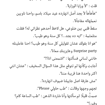
قلت : “لأ ورايا الوزارة”.
“هأهأهأ لأ بجد أصل انهارده عيد ميلاد باسم، واحنا ناويين
نعملهاله مفاجأة”.
سقطَ قلبي بين ضلوعي، هل لاحَظ أحدهم نظراتي له؟ فقلت
متلعثمة : “ايه ده بجد..؟ كل سنة وهو طيب”.
“هو انا بقولك عشان تقوليلي كل سنة وهو طيب؟ احنا عاملينله
Surprise party وعايزينك معانا”.
خانني لساني فسألتها : “اشمعنى انا؟!”
أجابت وكأنها لم تتوقع مثل هذا السؤال السخيف : “عشان انتي
اكتر واحدة هنا قريبة مننا”.
“مش عارفة اصل جاييلنا ضيوف انهارده”.
تجهم وجهها وقالت : “طب حاولي Please”.
صمتُّ قليلًا ثم سألتها وأنا شاردة الذهن : “طب الساعة كام؟
وفين؟”