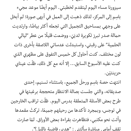
سيزورنا مساء اليوم ليتقدم لخطبتي. اليوم أيضًا موعد مجيء
باسِم إلى المركز، لذلك ذهبت إلى العمل في أبهى صورة؛ لم أبخل
على وجهي بمساحيق التجميل التي تجعله أكثر بياضًا، وارتديت
حمالة صدر تبرز تكويرة ثديَيّ، ووضعت قليلًا من عطر “ليالي
الحلمية” على رقبتي، واستبدلت عدساتي اللاصقة بأخرى ذات
لون مختلف. كنت أحاول كل خميس التفوقَ على مظهري الذي
كنت عليه الأسبوع السابق… إلا أنه مع كل ذلك، ظلّت عيناي
حزينتيْن.
انتهت حصة باسِم ورحلَ الجميع، باستثناء تسنيم، إحدى
صديقاته، والتي جلست بصالة الانتظار متحججة برغبتها في
طرح بعض الأسئلة المتعلقة بدرس اليوم. ظلّت تراقب الخارجين
في توجس، وبمجرد تأكدها من رحيلهم جميعًا، تركتْ مقعدها
وأتت نحو مكتبي، فتظاهرت بقراءة بعض الأوراق. لمّا صارت
تقف أمامي مباشرة سألتني : “هدير، فاضية بالليل؟”.