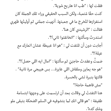
فقلت لها : “طب انا هاريح شوية”.
كنت حقًا مُتعبة، ولكن السبب الحقيقي وراء تلك الجملة كان
استفزازها لتُخرِج ما في جعبتها. أنهيت جملتي ثم أوليتُها ظهري
فقالت : “الرشيدي كان هنا”.
استدرتُ وسألتها : “اتخانقتوا تاني؟!”.
أجابت دون أن تلتفت لي : “هو انا عبيطة عشان اتعارك مع
عيلة؟!”.
صَمتُّ وعقدتُ حاجبَيّ ثم سألتها : “امال ايه اللي حصل؟!”.
“هو جه يعاين وملقاش اللي عايزة… بس هييجي مرة تانية” .
قالتها بنبرة تشي بالحسرة.
“مش فاهمة حاجة!”
هنا التفتتْ لي وقالت بعد أن ارتسمت على وجهها ابتسامة
طفيفة : “هو قالي انك لما بتشوفيه في السلم الضحكة بتبقى ملو
وشك كده”.