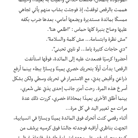
الموجودة بالمكان، فخلعت حذائي وألقيت به بعيدًا، وحينما
هممت بالرقص توقفتُ، إذ فوجئت بشاب منهم يأتي تجاهي
ممسكًا بمائدة مستديرة ويضعها أمامي، بعدها ضرب بكفه
عليها وصاح بنبرة كلها حماس : “اطلعي هنا”.
“مش نظرة وابتسامة… مش كلمة والسلامة”.
“دي حاجات كتيرة ياما… لو ناوي تحبني”.
أحضروا كرسيًا فصعدت عليه إلى المائدة، فوقَها استأنفت
الرقص؛ بدأت أولًا بتحريك خصري يمينًا ويسارًا ببطء بينما أرفع
ذراعيّ وأقبض يديّ، مع الاستمرار في تحريك وسطي ولكن بشكل
أسرع هذه المرة. رحت أمرّر جانب إحدى يدَيّ على شَعري،
بينما أطلق الأخرى بعيدًا بمحاذاة خصري، كررت ذلك عدة
مرات مع تغيير اليد في كل مرة…
أثناء رقصي كنت أتحرك فوق المائدة يمينًا ويسارًا في انسيابية،
اتجهت بناظري أراقبه فوجدته جالسًا فوق كرسيه يرشف من