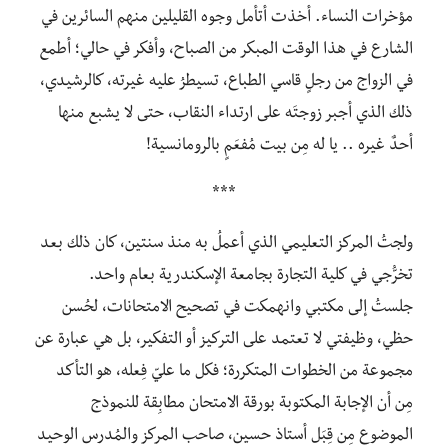
مؤخرات النساء. أخذت أتأمل وجوه القليلين منهم السائرين في
الشارع في هذا الوقت المبكر من الصباح، وأفكر في حالي؛ أطمع
في الزواج من رجلٍ قاسي الطباع، تسيطرُ عليه غيرته، كالرشيدي،
ذلك الذي أجبر زوجتَه على ارتداء النقاب، حتى لا يشبع منها
أحدٌ غيره .. يا له مِن بيت مُفعَمٍ بالرومانسية!
***
ولجتُ المركز التعليمي الذي أعملُ به منذ سنتين، كان ذلك بعد
تخرُّجي في كلية التجارة بجامعة الإسكندرية بعام واحد.
جلستُ إلى مكتبي وانهمكت في تصحيح الامتحانات، لحُسن
حظي، وظيفتي لا تعتمد على التركيز أو التفكير، بل هي عبارة عن
مجموعة من الخطوات المتكررة؛ فكل ما عليّ فِعله، هو التأكد
مِن أن الإجابة المكتوبة بورقة الامتحان مطابِقة للنموذج
الموضوع مِن قِبَل أستاذ حسين، صاحب المركز والمُدرس الوحيد