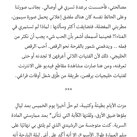
مصالحتي، فأحسست برعدة تسري في أوصالي. بجانب صورتنا
وعلى الحائط نفسه كان هناك ملصَق إعلاني يحمل صورة سيمون،
مطربتي المفضلة، فتضايقت أكثر وسألتها : لماذا لم تستمري في
الغناء؟! فحينما أسمعك أشعر بأن الحب شيء يجب أن نكثر من
فِعله .. ويدفعني شعور بالفرحة نحو الرقص. أحب الرقص
الخليجي، ذلك لأن الفتياتِ اللاتي أعرفهن لا تجدنه أو حتى
تعرفنه، ومن هنا صارت مشاهَدة مقاطع فيديو على الانترنت
لفتيات خليجيات يرقصن، طريقة من طُرُق شغل أوقات فراغي.
***
مرّت الأيام بطيئةً وكئيبة، ثم حلّ أخيرًا يوم الخميس بعد ليالٍ
مِلؤها ضيق الأرق، ولفّتها الكآبة التي تتأتى* بعد ممارستي العادة
السرية. كنت متوجسة من الرشيدي الذي لم يلتقِ بي نهائيًا على
سلم العمارة طوال الأسبوع، إلا أنه أكّد على أمّي ليلة البارحة أنه