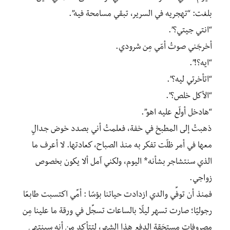
بلغت: “تهجريه في السرير، تبقي مسامحة فيه”.
“انتي جيتي؟”.
أخرجَني صوتُ أمّي مِن شرودي.
“ايه؟!”.
“اتأخرتي ليه؟”.
“الأكل خلص؟”.
“هادخل أولّع عليه اهو”.
ذهبتُ إلى المطبخ في خفة، فعلمتُ أني بصدد خوض جدالٍ
معها في أمر ظلّت تفكر به منذ الصباح، كعادتها. لا أعرف ما
الذي سنتشاجر بشأنه* اليوم، ولكني آمل ألا يكون بخصوص
زواجي.
فمنذ أن توفِّي والدي ازدادت حياتنا بؤسًا : أمِّي اكتسبت طابعًا
رجوليًا؛ صارت تسهر ليلًا بالساعات تسجِّل في ورقة ما علينا مِن
مصروفات مستحَقة الدفع هذا الشهر، لتتأكد مِن أنه سينتهي