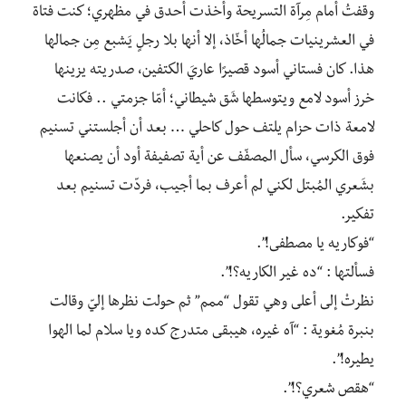
وقفتُ أمام مِرآة التسريحة وأخذت أحدق في مظهري؛ كنت فتاة
في العشرينيات جمالُها أخّاذ، إلا أنها بلا رجلٍ يَشبع مِن جمالها
هذا. كان فستاني أسود قصيرًا عاريَ الكتفين، صدريته يزينها
خرز أسود لامع ويتوسطها شَق شيطاني؛ أمّا جزمتي .. فكانت
لامعة ذات حزام يلتف حول كاحلي … بعد أن أجلستني تسنيم
فوق الكرسي، سأل المصفّف عن أية تصفيفة أود أن يصنعها
بشَعري المُبتل لكني لم أعرف بما أجيب، فردّت تسنيم بعد
تفكير.
“فوكاريه يا مصطفى!”.
فسألتها : “ده غير الكاريه؟!”.
نظرتْ إلى أعلى وهي تقول “ممم” ثم حولت نظرها إليّ وقالت
بنبرة مُغوية : “آه غيره، هيبقى متدرج كده ويا سلام لما الهوا
يطيره!”.
“هقص شعري؟!”.