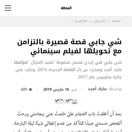
المحطة
آداب وفنون
قصة قصيرة
شي جابي قصة قصيرة بالتزامن
مع تحويلها لفيلم سينمائي
شي جابي هي إحدى قصص مجموعة "نشيد الجنرال" لمؤلفها
مارك أمجد وصدرت عن دار الثقافة الجديدة 2016، وحازت على
جائزة ساويرس عام 2017.
بواسطة
مارك أمجد
في
18 مارس 2019
409
بعدَ أن أغلقتُ باب الحمّام عليَّ خلعتُ عني بيجامتي ورحتُ
أتفحص جسدي جيدًا للتأكد من عدم إغفالي شيئًا ليلة البارحة.