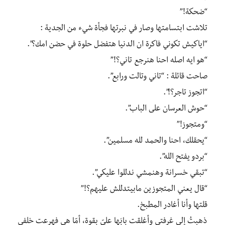
“ضحكة!”
تلاشت ابتسامتها وصار في نبرتها فجأة شيء من الجدية :
“اياكيش تكوني فاكرة ان الدنيا هتفضل حلوة في حضن امك؟”.
“هو ايه اصله احنا هنرجع تاني؟!”
صاحت قائلة : “تاني وتالت ورابع”.
“اتجوز تاجر؟!”.
“حوش العرسان على الباب”.
“ومتجوز!”
“يحقلك، احنا والحمد لله مسلمين”.
“بردو يفتح الله”.
“تبقي خسرانة وهنمشي ندللوا عليكي”.
“قال يعني المتجوزين مابيتدللش عليهم؟!”
قلتها وأنا أغادر المطبخ.
ذهبتُ إلى غرفتي وأغلقت بابَها عليّ بقوة، أمّا هي فهرعت خلفي