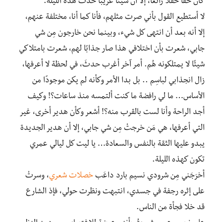
كان حقًا حفلًا رائعًا، إلا أن شيئًا غريبًا حدث هذه الليلة.
لا أستطيع القول بأني صرت مثلهم، فأنا كما أنا، مختلفة عنهم،
إلا أنه بعد أن انتهى كل شيء، وبينما نحن خارجون مِن شي
جابي، شعرت بأن اختلافي هذا صار جذابًا لهم، شعرت بامتلاكي
شيئًا لا يمتلكونه هُم. أمر آخر أغرب حدثَ، في لحظة لا أعرفها،
زال انجذابي لباسِم .. بل بدا الأمر وكأنه لم يكن موجودًا من
الأساس… ما لي رافضة ما كنت ألتمسه منذ ساعات؟! وكيف
أجد الراحة وأنا لست بالقرب منه؟! أشعر وكأن هدير أخرى، غير
التي أعرفها، هي مَن خرجتْ مِن شي جابي، إلا أن هدير الجديدة
يبدو عليها الثقة بالنفس والسعادة… يا ليت كل ليالي عمري
تكون كهذه الليلة.
أخرَجَني مِن شرودي نسيم بارد داعَب
خصلات شعري
، وسرتْ
على إثره رجفة في جسدي، انتبهت ونظرت حولي، فإذ الشارع
قد خلا فجأة من الناس.