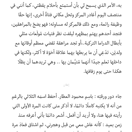
به، الأمر الذي يسمح لي بأن أستمتع بأحلام يقظتي، كما أنني في
منتصف اليوم أغادر المركز وتحل مكاني فتاةٌ أخرى، إنها حقًا
وظيفة رائعة، ومع ذلك فالمركز له مساوِئه؛ فهو يضجّ بالمراهقين،
فتجد أحدهم يهتم بمظهره ليلفت نظر فتيات مُولَعات مثلي
بأبطال الدراما التركية.،أو تجد مراهقة تقضي معظم أوقاتها مع
ولديْن، تدّعِي أن ما يربطها بهما علاقة أخوّة لا أكثر، ولكنها في
داخلها تعلم جيدًا أنهما مُتيَّمان بها .. وهي تريدهما أن يظلّا
هكذا حتى يوم زفافها.
إعلان
جاء دور ورقتِه : باسِم محمود العطار. أحفظ اسمَه الثلاثي بالرغم
من أنه لا يكتبه كاملًا دائمًا، لا أذكر متى كانت المرة الأولى التي
رأيته فيها هنا، ولا أريد أن أفعل. أشعر دائمًا بأني أعرفه منذ
زمن بعيد : كأنه عاش معي من قبل وهجرني، ثم اشتاق فعادَ مرة