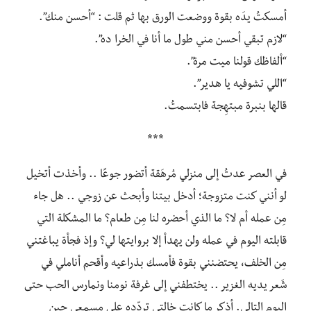
أمسكتُ يدَه بقوة ووضعت الورق بها ثم قلت : “أحسن منك”.
“لازم تبقي أحسن مني طول ما أنا في الخرا ده”.
“ألفاظك قولنا ميت مرة”.
“اللي تشوفيه يا هدير”.
قالها بنبرة مبتهِجة فابتسمتُ.
***
في العصر عدتُ إلى منزلي مُرهَقة أتضور جوعًا .. وأخذت أتخيل
لو أنني كنت متزوجة؛ أدخل بيتنا وأبحث عن زوجي .. هل جاء
مِن عمله أم لا؟ ما الذي أحضره لنا مِن طعام؟ ما المشكلة التي
قابلته اليوم في عمله ولن يهدأ إلا بروايتها لي؟ وإذ فجأة يباغتني
مِن الخلف، يحتضنني بقوة فأمسك بذراعيه وأقحم أناملي في
شَعر يديه الغزير .. يختطفني إلى غرفة نومنا ونمارس الحب حتى
اليوم التالي. أذكر ما كانت خالتي تردّده على مسمعي حين