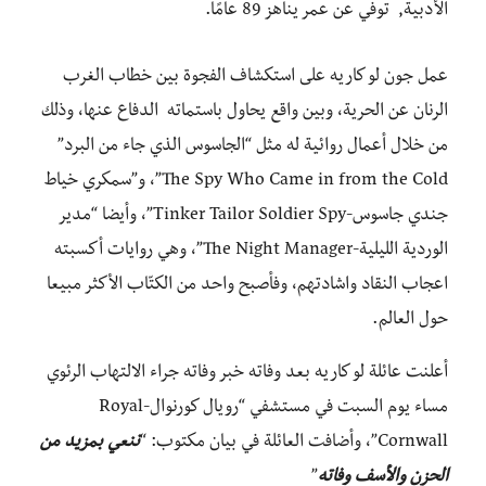
الأدبية, توفي عن عمر يناهز 89 عامًا.
عمل جون لو كاريه على استكشاف الفجوة بين خطاب الغرب
الرنان عن الحرية، وبين واقع يحاول باستماته الدفاع عنها، وذلك
من خلال أعمال روائية له مثل “الجاسوس الذي جاء من البرد”
The Spy Who Came in from the Cold”، و”سمكري خياط
جندي جاسوس-Tinker Tailor Soldier Spy”، وأيضا “مدير
الوردية الليلية-The Night Manager”، وهي روايات أكسبته
اعجاب النقاد واشادتهم، وفأصبح واحد من الكتّاب الأكثر مبيعا
حول العالم.
أعلنت عائلة لو كاريه بعد وفاته خبر وفاته جراء الالتهاب الرئوي
مساء يوم السبت في مستشفي “رويال كورنوال-Royal
Cornwall”، وأضافت العائلة في بيان مكتوب: “
ننعي بمزيد من
الحزن والأسف وفاته
”