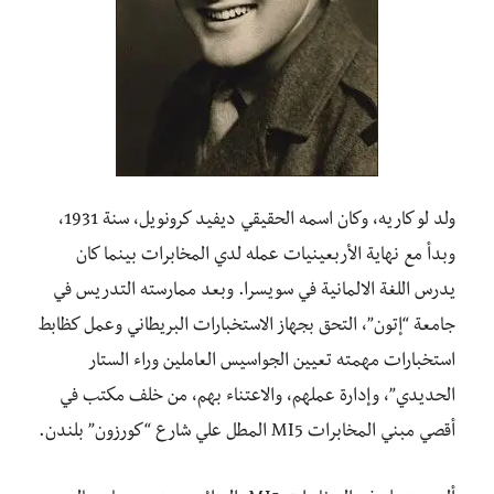
ولد لو كاريه، وكان اسمه الحقيقي ديفيد كرونويل، سنة 1931،
وبدأ مع نهاية الأربعينيات عمله لدي المخابرات بينما كان
يدرس اللغة الالمانية في سويسرا. وبعد ممارسته التدريس في
جامعة “إتون”، التحق بجهاز الاستخبارات البريطاني وعمل كظابط
استخبارات مهمته تعيين الجواسيس العاملين وراء الستار
الحديدي”، وإدارة عملهم، والاعتناء بهم، من خلف مكتب في
أقصي مبني المخابرات MI5 المطل علي شارع “كورزون” بلندن.