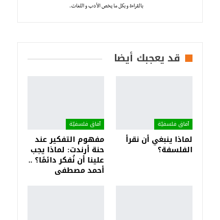
بالقراءة و بكل ما يخص الأدب و اللغات.
قد يعجبك أيضا
آفاق فلسفيّة‎
آفاق فلسفيّة‎
لماذا ينبغي أن نقرأ
مفهوم التفكير عند
الفلسفة؟
حنة أرندت: لماذا يجب
علينا أن نُفكر دائمًا؟ ..
أحمد مصطفى