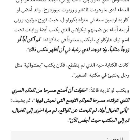
الجاسوس الذي تحول إلى كاتب روائي، فيجد نفسه مدعواً إلى
الغداء لدى مارجريت ثاتشر و روبرت ميوردوخ. وقد أمضى لو
كاريه اربعين سنة في منزله بكورنوال، حيث تزوج مرتين، وربى
أربعة أبناء من ضمنهم نيكولاس الذي يكتب أيضا روايات تحت
اسم نيك هاركاواي، ليكتب معترفاً في مذكراته: “
لم أكن أباً أو
زوجاً مثالياً، ولا توجد لدي رغبة في أن أظهر عكس ذلك
“.
كانت الكتابة حبه الذي لم ينقطع، فكان يكتب “بعشوائية مثل
رجل يختبئ في مكتبه الصغير”.
ويكتب لو كاريه قائلاً: “
حاولت أن أصنع مسرحا من العالم السري
الذي عرفته، مسرحا للعوالم الاوسع التي نعيش فيها
“، ثم يضيف:
“
يأتي الخيال أولا، ثم البحث عن الواقع، ثم مرة اخرى إلي الخيال،
ثم إلي المكتب حيث أجلس الآن
“.
المصدر: