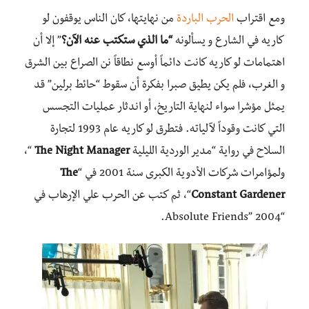
ومع اقتراب
الحرب الباردة
من نهايتها، كان الناس يوقفون لو
كاريه في الشارع و يسألونه
“ما الذي ستكتب عنه الآن؟
” إلا أن
اهتمامات لو كاريه كانت دائماً أوسع نطاقاً نن الصراع بين الشرق
و الغرب، فلم يكن يطيق صبرا بفكرة أن سقوط “حائط برلين” قد
يمثل مؤشرا سواء لنهاية التاريخ، أو اندثار عمليات التجسس
التي كانت وقوداً لآلياته. فتطرق لو كاريه عام 1993 لتجارة
السلاح في رواية “مدير الوردية الليلية
The Night Manager
“،
ولمؤامرات شركات الأدوية الكبرى سنة 2001 في “
The
Constant Gardener
“، ثم كتب عن الحرب علي الإرهاب في
“Absolute Friends” 2004.