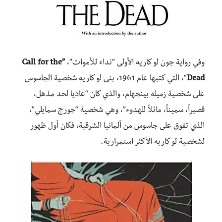
وفي رواية جون لو كاريه الأولى “نداء للأموات”،
”Call for the
Dead
“، التي كتبها عام 1961، بنى لو كاريه شخصية الجاسوس
على شخصية زميله بينجهام، والذي كان “عاديا لحد مذهل،
قصيراً، سميناً، مائلاً للهدوء”، وهي شخصية “جورج سمايلي”،
الذي تفوق على جاسوس من ألمانيا الشرقية، فكان أول ظهور
لشخصية لو كاريه الأكثر استمرارية.