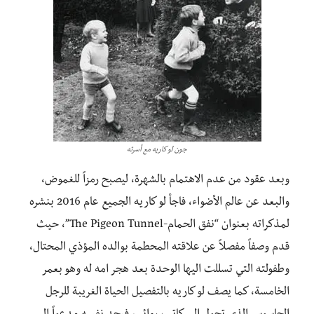
جون لو كاريه مع أسرته
وبعد عقود من عدم الاهتمام بالشهرة، ليصبح رمزاً للغموض،
والبعد عن عالم الأضواء، فاجأ لو كاريه الجميع عام 2016 بنشره
لمذكراته بعنوان “نفق الحمام-The Pigeon Tunnel”، حيث
قدم وصفاً مفصلاً عن علاقته المحطمة بوالده المؤذي المحتال،
وطفولته التي تسللت اليها الوحدة بعد هجر امه له وهو بعمر
الخامسة، كما يصف لو كاريه بالتفصيل الحياة الغريبة للرجل