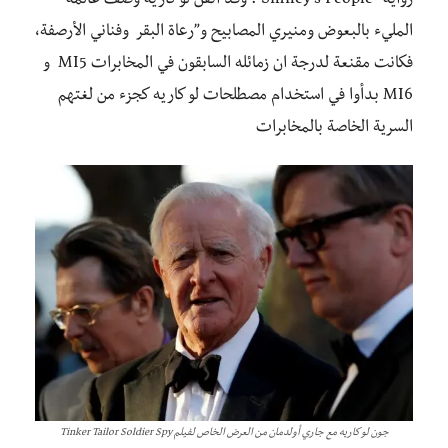
رواية “Smiley’s People”. وقد أتقن لو كاريه وصف عالمه
المليء بالبعوض ومنيري المصابيح و”رعاة البقر وفناني الأرصفة،
فكانت مقنعة لدرجة ان زمائله السابقون في المخابرات MI5 و
MI6 بدأوا في استخدام مصطلحات لو كاريه كجزء من لغتهم
السرية الخاصة بالمخابرات
جون لو كاريه مع جاري أولدمان من العرض الخاص لفيلم Tinker Tailor Soldier Spy