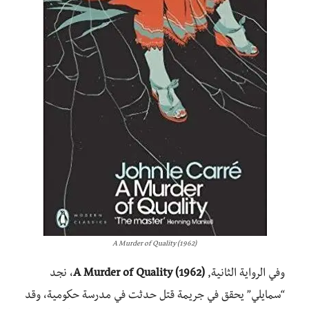
A Murder of Quality (1962)
وفي الرواية الثانية,
A Murder of Quality (1962)
، نجد
“سمايلي” يحقق في جريمة قتل حدثت في مدرسة حكومية، وقد