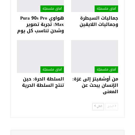
آفاق فلسفيّة‎
آفاق فلسفيّة‎
جماليات السيطرة
هواوي Pura 90s Pro
وجماليات اللايقين
Max: تجربة تصوير
وشحن تناسب كل يوم
آفاق فلسفيّة‎
آفاق فلسفيّة‎
من أوشفيتز إلى غزة:
السلطة الحرة: حين
الإنسان يبحث عن
تنتج السلطة الحرية
المعنى
السابق
التالي