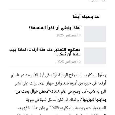
قد يعجبك أيضًا
لماذا ينبغي أن نقرأ الفلسفة؟
4 أغسطس 2026
مفهوم التفكير عند حنة أرندت: لماذا يجب
علينا أن نُفكر…
2 أغسطس 2026
ويقول لو كاريه، إن نجاح الرواية تركه في أول الأمر مشدوها، ثم
أوقعه في حيرة من أمره، فقد وافق جهاز المخابرات علي نشر
الرواية لأنها-كما وضح في عام 2013-“
محض خيال بحت من
بدايتها لنهايتها
“، و لذلك لم تكن لتمثل ثغرة في سرية
الاستخبارات، ويضيف لو كاريه قائلا “لم يكن هذا ما فهمته