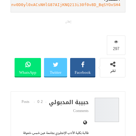
dyHHnnv0D0yl0xACsNHlG87AIjKNQ213i30f0v8D_BqSYOxSH4
إعلان
297
WhatsApp
Twitter
Facebook
نشر
حبيبة المدبولي
0
2 Posts
Comments
طالبة بكلية الأدب الإنجليزي بجامعة عين شمس، شغوفة