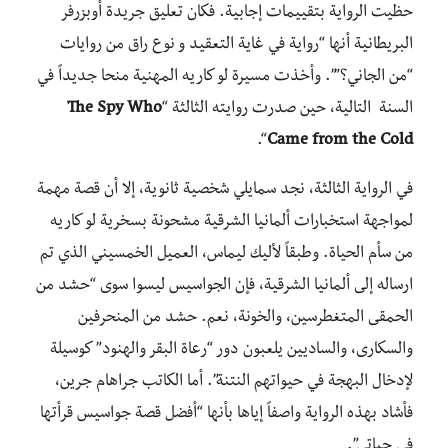
حظيت الرواية بتقييمات إجابية. فكان تعليق جريدة أوبزرفر
البريطانية أنها “رواية في غاية التعقيد و نوع راق من روايات
“من الجاني؟””. وأخذت مسيرة لو كاريه المهنية منحا جديداً في
السنة التالية، حين صدرت روايته الثالثة “
The Spy Who
“.
Came from the Cold
في الرواية الثالثة، نجد سمايلي شخصية ثانوية، إلا أن قصة مهمة
لمواجهة استخبارات ألمانيا الشرقية مشحونة بسخرية لو كاريه
من سأم الحياة. وطبقاً لأليك ليماس، العميل الخمسيني الذي تم
ارساله إلى ألمانيا الشرقية، فإن الجواسيس ليسوا سوى “حشد من
الحمقى المتغطرسين، والخونة، نعم. حشد من المنحرفين
والسكارى، والساديين يلعبون دور “رعاة البقر والهنود” كوسيلة
لإدخال البهجة في حيواتهم النتنة”. أما الكاتب جراهام جرين،
فأشاد بهذه الرواية واصفاً إياها بأنها “أفضل قصة جواسيس قرأتها
في حياتي”.