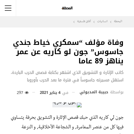
المحطة
انسانيات
آفاق فلسفيّة‎
وفاة مؤلف “سمكري خياط جندي
جاسوس” جون لو كاريه عن عمر
يناهز 89 عاما
كاتب الإثارة و التشويق الذي اشتهر بكتابة قصص الحرب الباردة،
استهل مسيرته جاسوساً في فترة ما بعد الحرب بأوروبا
بواسطة
حبيبة المدبولي
في
4 يناير 2021
297
جون لي كاريه الذي حبك قصص الإثارة و التشويق بحرفة يتساوي
فيها كل من عنصر المغامرة, و الشجاعة الأخلاقية, و النزعة