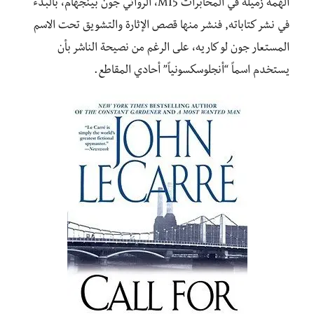
ألهمه زميله في المخابرات MI5، الروائي جون بينجهام، بالبدء
في نشر كتاباته, فنشر منها قصص الإثارة والتشويق تحت الاسم
المستعار جون لو كاريه، على الرغم من نصيحة الناشر بأن
يستخدم اسماً “أنجلوسكسونياً” أحادي المقاطع.