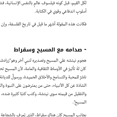
لكل القيم، قبل كونه فيلسوف عالمٍ بالنفس الإنسانية، فش
أسلوبٍ اندفاعي وقوي في الكتابة.
فكانت هذه المقولة أشهر ما قيل في تاريخ الفلسفة، وإن ل
⁃ صدامه مع المسيح وسقراط
هجوم نيتشه علي المسيح وتصديره لنبيٍ آخر وهو”زرادشت
كان لهُ تأثيرٌ في الأوساط الثقافية والعامة، لأن المسي
ناشرٌ للمحبة والتسامح والأخلاق الحميدة، ورسولٌ للديان
الشاذة عن كل الأنبياء، حتى من يعترضون على النبوة و
والتقليل من قيمته سوى نيتشة، وكتب كتبًا كثيرة ضده، 
المسيح”.
بجانب المسيح كان هناك سقراط، الذي يُعرف بالشجاعة لس