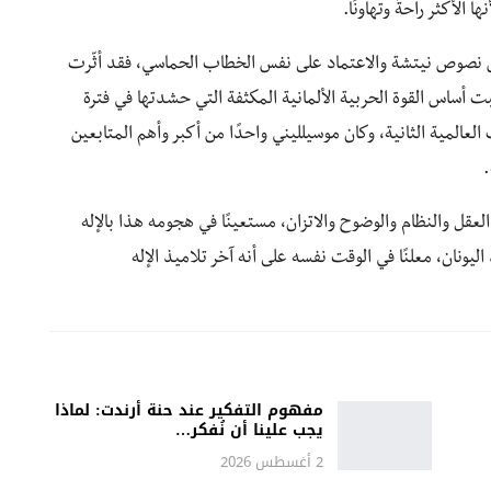
الأكثر راحةً وتهاونًا.
بعض نصوص نيتشة والاعتماد على نفس الخطاب الحماسي، فقد أثّرت
 أساس القوة الحربية الألمانية المكثفة التي حشدتها في فترة
لعالمية الثانية، وكان موسيلليني واحدًا من أكبر وأهم المتابعين
.
العقل والنظام والوضوح والاتزان، مستعينًا في هجومه هذا بالإله
ونان، معلنًا في الوقت نفسه على أنه آخر تلاميذ الإله
مفهوم التفكير عند حنة أرندت: لماذا
يجب علينا أن نُفكر…
2 أغسطس 2026