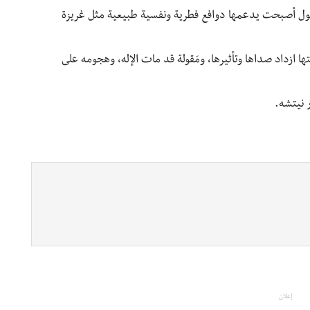
لوصول أصبحت يدعمها دوافع فطرية ونفسية طبيعية مثل غريزة
ها ازداد صداها وتأثيرها، ومَقولة قد مات الإله، وهجومه على
إعلان