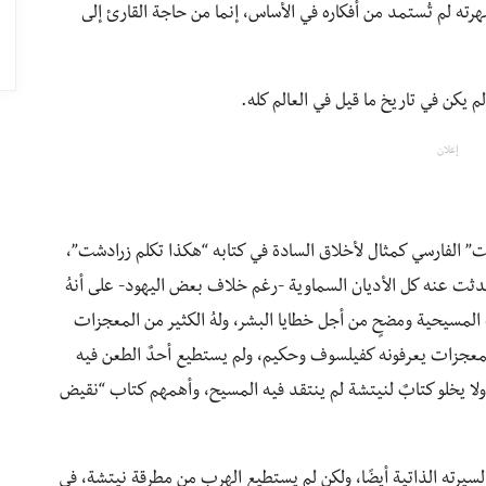
هرته لم تُستمد من أفكاره في الأساس، إنما من حاجة القارئ إلى
م يكن في تاريخ ما قيل في العالم كله.
إعلان
” الفارسي كمثال لأخلاق السادة في كتابه “هكذا تكلم زرادشت”،
ح تحدثت عنه كل الأديان السماوية -رغم خلاف بعض اليهود- على أنهُ
ة المسيحية ومضحٍ من أجل خطايا البشر، ولهُ الكثير من المعجزات
المعجزات يعرفونه كفيلسوف وحكيم، ولم يستطيع أحدٌ الطعن فيه
ولا يخلو كتابٌ لنيتشة لم ينتقد فيه المسيح، وأهمهم كتاب “نقيض
يرته الذاتية أيضًا، ولكن لم يستطيع الهرب من مطرقة نيتشة، في