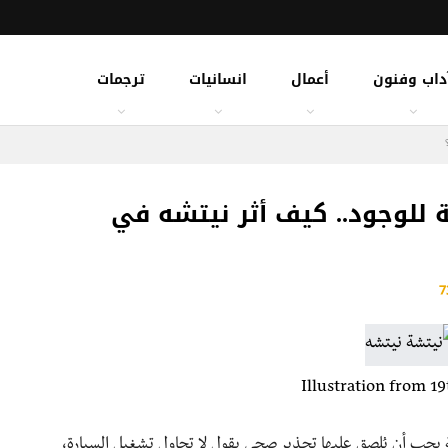
داب وفنون
أعمال
انسانيات
ترجمات
للوجود.. كيف أثر نيتشه في
Illustration from 1
ة يجب أن يُلصق عليها تحذير صحي يقول لا تحاول تشغيل السيارة،