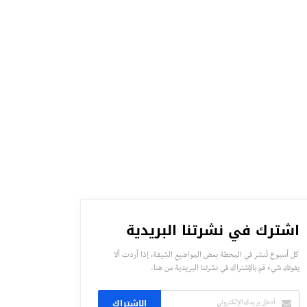
اشترك في نشرتنا البريدية
كل أسبوع تُنشر في المحطة بعض المواضيع الشيقة، إذا أردت ألا
يفوتك شيء قم بالإشتراك في نشرتنا البريدية من هنا.
الاشتراك