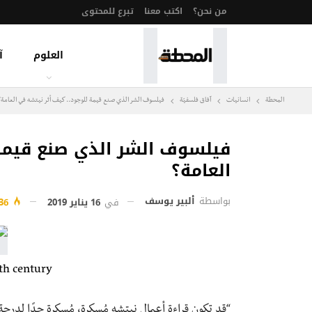
من نحن؟
اكتب معنا
تبرع للمحتوى
العلوم
آ
المحطة
انسانيات
آفاق فلسفيّة‎
فيلسوف الشر الذي صنع قيمة للوجود.. كيف أثر نيتشه في العامة؟
فيلسوف الشر الذي صنع قيمة 
العامة؟
بواسطة
ألبير يوسف
في
16 يناير 2019
736
9th century
“قد تكون قراءة أعمال نيتشه مُسكرة، مُسكرة جدًا لدرج