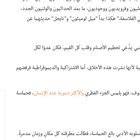
شيون وفرويديون ووجوديون، ما بعد الحداثيون والوثنيون الجدد،
ي الفلاسفة.” هكذا بدأ “ميل ثومبثون” و”نايجل” حديثهما عن
بي يَدَّعي تحطيم الأصنام وقلب كل القيم، فكان عدوًا لكل
 لأنها نشرت هذه الأخلاق، أما الاشتراكية والديموقراطية فرفضهم
لسوف، فهو يلمس الجزء الفطري
والأكثر دموية عند الإنسان
، فحماسة
وبه الأدبي بالغ الحماسة، فطالت مطرقته كل مكانٍ وزمان مدمرةً