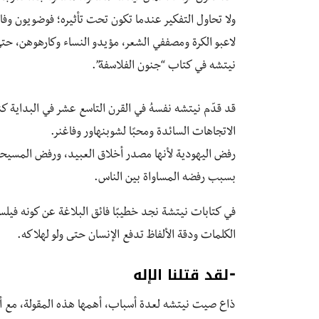
ولا تحاول التفكير عندما تكون تحت تأثيره؛ فوضويون وفا
لاعبو الكرة ومصففي الشعر، مؤيدو النساء وكارهوهن، حت
نيتشه في كتاب “جنون الفلاسفة”.
قد قدّم نيتشه نفسهُ في القرن التاسع عشر في البداية كن
الاتجاهات السائدة ومحبًا لشوبنهاور وفاغنر.
رفض اليهودية لأنها مصدر أخلاق العبيد، ورفض المسيحية
بسبب رفضه المساواة بين الناس.
في كتابات نيتشة نجد خطيبًا فائق البلاغة عن كونه في
الكلمات ودقة الألفاظ تدفع الإنسان حتى ولو لهلاكه.
⁃لقد قتلنا الإله
ذاع صيت نيتشه لعدة أسباب، أهمها هذه المقولة، مع أسل