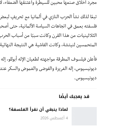
مجرد أخلاق صنعها محبين للسيطرة واعتنقها الضعفاء، لأنها 
تبعًا لذلك نشأ الحزب النازي في ألمانيا مع تحريفٍ ل
فلسفته بعمق في اتجاهات السياسة الألمانية، حتى أصحبت
الثلاثينيات من هذا القرن وكانت سببًا من أسباب الحرب ا
المتحمسين لنيتشة، وكانت الفاشية هي النتيجة النهائية
فأعلن فيلسوف المطرقة مواجهته لطغيان الإله أبوللو، إله 
ديونيسيوس، إله الغريزة والفوضى والغموض والسكر عند الي
ديونيسيوس.
قد يعجبك أيضًا
لماذا ينبغي أن نقرأ الفلسفة؟
4 أغسطس 2026