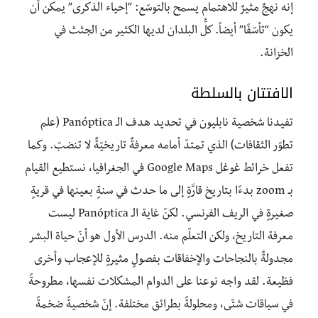
إنه نهجٌ مثيرٌ للاهتمام يسمح بالتوسّع: “إحياء الذكرى” يمكن أن
يكون “تأسّفًا” أيضاً. كلُّ البلدان لديها الكثير من الجثث في
الخزانة.
الافتتان بالسلطة
تفيدنا شخصية نابليون في تحديد هدف الـ Panóptica (علم
تطوّر الثقافات) الذي تمتدّ أمامه معرفةٌ تاريخيّةٌ لا تنضبّ. وكما
تفعل خرائط غوغل Google Maps في الجغرافيا، نستطيع القيام
بـ zoom بدءًا بتاريخ قارَّةٍ إلى ما حدث في سنةٍ بعينها في قريةٍ
صغيرةٍ في الريف الفرنسي. لكنّ غاية الـ Panóptica ليست
معرفة التاريخ، ولكن التعلّم منه. الدرس الأول هو أنّ حياة البشر
مجدولةٌ بالنجاحات والإخفاقات بفصولٍ مثيرةٍ للإعجاب وأخرى
فظيعة. لقد واجه نوعنا على الدوام المشكلات نفسها، مطروحةً
في سياقات شتّى، ومحلولةً بطرائق مختلفة. إنّ شخصيةً ضخمةً