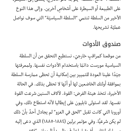
على الطبيعة أو السيطرة على أشخاصٍ آخرين. وإلى هذا النوع
الأخير من السلطة تنتمي “السلطة السياسيّة” التي سوف نواصل
عمليّة تشريحها.
صندوق الأدوات
من موقعنا كمراقبٍ خارجيّ، نستطيع التحقق من أن السلطة
السياسية مورست دائمًا باستخدام الأدوات نفسها. ولمعرفتها
جيّدًا علينا العودة للتمييز بين إمكانية أن تحظى ممارسة السلطة
بموافقة أولئك الخاضعين لها أو أنّها لا تحظى بذلك. في الحالة
الأخيرة، تتخذ هيئة الفرض: القوة. لآلاف السنين شرعت القوة
نفسها. لقد استولى نابليون على إيطاليا لأنّه استطاع ذلك، وفي
أوروبا التي كانت تقبل “الحق في الغزو” لم يجادل أحدٌ بأنّ ذلك
لم يكن شرعيًّا. وفي مؤتمر برلين (١٨٨٤-١٨٨٥) الذي دعى إليه