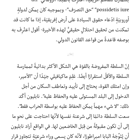
بسمارك لتقاسم أفريقيا، اعتُرِفَ بالمبدأ الروماني “uti
possidetis iure” “حق التصرّف”- وبموجبه كان يمكن لدولةٍ
أوروبيّةٍ ادّعاء حقوق السيادة على أرض إفريقيّة، إذا ما كانت قد
تمكنت من تحقيق احتلالٍ حقيقيٍّ لهذه الأخيرة- أقول اعتُرِفَ به
بوصفه قاعدةً من قواعد القانون الدولي.
إعلان
إنّ السلطة المفروضة بالقوّة هي الشكل الأكثر بدائيةً لممارسة
السلطة والأقلّ استقرارًا أيضًا. عَلِمَ ماكيافيلي جيّدًا أن “الأمير،
وإن امتلك القوة، يحتاج إلى تأييد وتعاطف السكان من أجل
الدخول إلى البلد المستولى عليه والحفاظ عليه”. نابليون أكّد
ذلك: “لا شيء مهماً يمكن الحفاظ عليه بواسطة الحراب فقط”.
سعت السلطة دائمًا إلى شرعنة نفسها لأنّها احتاجت على نحوٍ ما
إلى أن تكون مقبولةً من قِبَل الخاضعين لها. في الواقع أراد نابليون
أن يُتَوِّجَهُ البابا امبراطورًا، لأنّه كان يسعى وراء شرعيّةٍ تتجاوز قرار