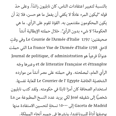
بالنسبة لتغيير اعتقادات الناس، كان نابليون رائدًاً. وعلى حدّ
قوله “ليكون المرء عادلًا لا يكفي أن يفعل ما هو حسن، فلا بُدّ أن
يكون المحكومون مقتنعين به. القوّة تقوم على الرأي. ما هي
الحكومة؟ لا شيء بدون الرأي”. خلال حملته الإيطالية أنشأ
صحيفتين: Le Courrie de l’Armée d’Italie 1797 وفي وقتٍ
لاحقٍ La France Vue de l’Armée d’Italie 1798 التي حملت
عنوانًا فرعياً هو Journal de politique, d’ administration
et de litteratire Française et éttrangère وعبرها وجّه
الرأي العام، لمصلحته. وفي حملته على مصر أنشأ من موارده
الشخصيّة الخاصّة Le Courrier de l’ Egypte للغاية نفسها.
استخدام الصحافة كان أمرًا ثابتًا في حكومته. ولقد كتب نابليون
شخصيًّا إلى شقيقه José لكي يزيد عدد النسخ المطبوعة من La
Gaceta de Madrid إلى ١٥٠٠٠ نسخةٍ لتحسين الاستفادة منها
بوصفها أداةً للبروباغندا، ونشرها في جميع أنحاء المملكة.