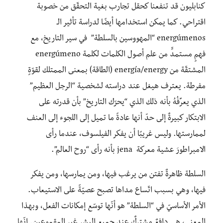
كنابليون قد تنفعنا كحقل تجارب بغية التحقّق من خصوبة
اقتراحي. كما يمكن استخدامها أيضًا لدراسة تأثير الـ
energúmenos “المهووسين بالسلطة” في سير التاريخ، مع
فهمٍ مستمدٍّ من علم أصول الكلمات لكلمة energúmeno
المشتقّة من energía/energy (الطاقة) بمعنى الممتلك لقوّةٍ
مفرطة. يعترف هيغل عند دراسته لشخصية “الرجل العظيم”
الذي يعرِّفُهُ بأنه ذلك الذي “يحرّك التاريخ” بأن قدرته على
الابتكار كبيرةٌ إلى حدّ أنها عادةً ما تميل إلى اللجوء إلى العنف
لممارستها. وليس غريبًا أن يفكر الفيلسوف، عندما رأى
الامبراطورَ عشية معركة jena بأنه رأى “روح العالم”.
السلطة ظاهرةٌ تفتن من يرغب فيها، ومن يمارسها، ومن يفكر
فيها، وهي بسبب اتّساع مداها تصبح عصيّةً على الاستيعاب.
الأمر الأساسيّ في “السلطة” هو أنّها توسّع إمكانات الفعل، وبهذا
المعنى، هي دافعٌ مشتركٌ عند جميع البشر غير المقموعين. إنّها