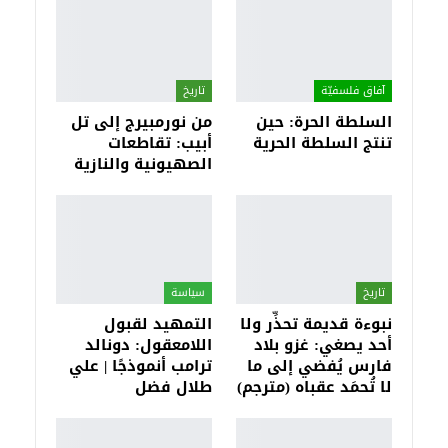
آفاق فلسفيّة‎
تاريخ
السلطة الحرة: حين
من نورمبيرج إلى تل
تنتج السلطة الحرية
أبيب: تقاطعات
الصهيونية والنازية
تاريخ
سياسة
نبوءة قديمة تحذِّر ولا
التمهيد لقبول
أحد يصغي: غزو بلاد
اللامعقول: دونالد
فارس يُفضي إلى ما
ترامب أنموذجًا | علي
لا تُحمَد عقباه (مترجم)
طلال فضل