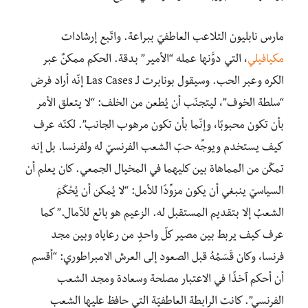
مارس نابليون التلاعب العاطفيّ ببراعة. واتّبع إرشادات
مكيافيلي
، التي دوَّنها عمله “الأمير” بدقة. الحكم ممكنٌ عبر
الكره وعبر الحب. وسيقول بونابرت لـ Las Cases إنّه أراد فرض
“سلطة الخوف”، ليتجنّب أن يُطعن من الخلف: “لا يتعلق الأمر
بأن تكون محبوبًا، وإنّما بأن تكون مرهوب الجانب”. لكنّه عرف
كيف يستخدم ويوجِّه حبّ الشعب الفرنسيّ له ولفرنسا. بل إنه
تمكّن من المماهاة بين كليهما في المخيال الجمعي. كان يعلم أن
السياسيّ ينبغي أن يكون مزوِّدًا للأمل: “لا يُمكن أن يُحْكَمَ
الشعبُ إلا بتقديم المستقبل له. الزعيم هو بائع للآمال.” كما
عرف كيف يربط بين مصير كلّ واحدٍ من رعاياه وبين مجد
فرنسا، وكان قَسَمُهُ قبل الصعود إلى العرش الامبراطوري: “أقسم
أن أحكم آخذًا في الاعتبار مصلحة وسعادة ومجد الشعب
الفرنسي”. كانت الرابطة العاطفيّة التي حافظ عليها الشعب