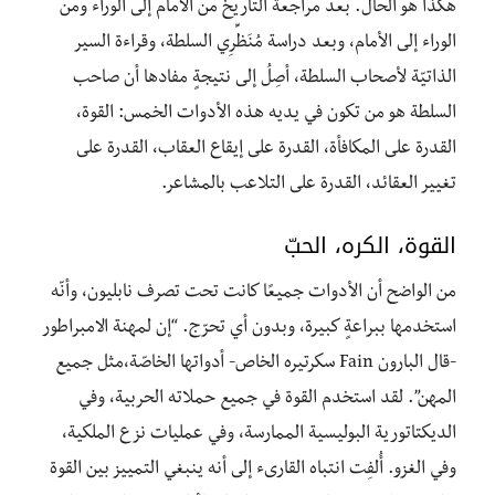
هكذا هو الحال. بعد مراجعة التاريخ من الأمام إلى الوراء ومن
الوراء إلى الأمام، وبعد دراسة مُنَظِّرِي السلطة، وقراءة السير
الذاتيّة لأصحاب السلطة، أصِلُ إلى نتيجةٍ مفادها أن صاحب
السلطة هو من تكون في يديه هذه الأدوات الخمس: القوة،
القدرة على المكافأة، القدرة على إيقاع العقاب، القدرة على
تغيير العقائد، القدرة على التلاعب بالمشاعر.
القوة، الكره، الحبّ
من الواضح أن الأدوات جميعًا كانت تحت تصرف نابليون، وأنّه
استخدمها ببراعةٍ كبيرة، وبدون أي تحرّج. “إن لمهنة الامبراطور
-قال البارون Fain سكرتيره الخاص- أدواتها الخاصّة،مثل جميع
المهن”. لقد استخدم القوة في جميع حملاته الحربية، وفي
الديكتاتورية البوليسية الممارسة، وفي عمليات نزع الملكية،
وفي الغزو. أُلفِت انتباه القارىء إلى أنه ينبغي التمييز بين القوة