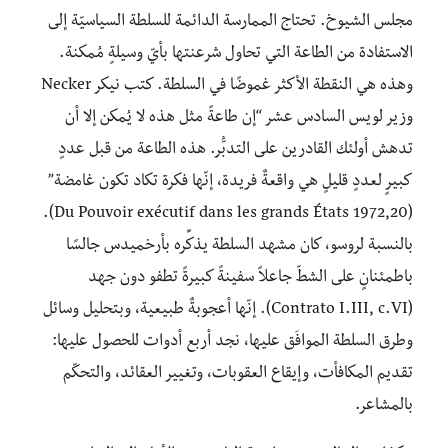
مجلس الشيوخ. تحتاج الممارسة الدائمة للسلطة السياسيّة إلى
الاستفادة من الطاعة التي تحاول شرعنتها بأيّ وسيلةٍ مُمكنة.
وهذه هي النقطة الأكثر غموضًا في السلطة. كتب نيكر Necker
وزير لويس السادس عشر “إن طاعةً مثل هذه لا يُمكن إلا أن
تدهش أولئك القادرين على التدبُّر. هذه الطاعة من قبل عددٍ
كبيرٍ لعددٍ قليلٍ هي واقعةٌ فريدة، إنّها فكرة تكاد تكون غامضة”
(Du Pouvoir exécutif dans les grands États 1972,20).
بالنسبة لروسو، كان مشهد السلطة يذكِّره بأرخميدس جالسًا
باطمئنانٍ على الشطّ جاعلاً سفينةً كبيرةً تطفو دون جهد
(Contrato I.III, c.VI). إنّها أعجوبةٌ طبيعية، وبتحليل وسائل
وطرق السلطة الموافَق عليها، نجد أربع أدوات للحصول عليها:
تقديم المكافأت، وإيقاع العقوبات، وتغيير العقائد، والتحكّم
بالمشاعر.