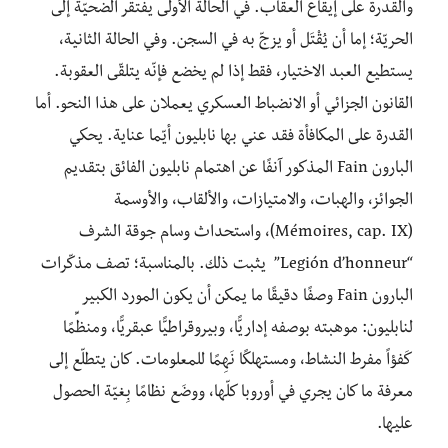
والقدرة على إيقاع العقاب. في الحالة الأولى يفتقر الضحيّة إلى
الحريّة؛ إما أن يُقْتَل أو يزجّ به في السجن. وفي الحالة الثانية،
يستطيع العبد الاختيار، فقط إذا لم يخضع فإنّه يتلقّى العقوبة.
القانون الجزائي أو الانضباط العسكري يعملان على هذا النحو. أما
القدرة على المكافأة فقد عني بها نابليون أيّما عناية. يحكي
البارون Fain المذكور آنفًا عن اهتمام نابليون الفائق بتقديم
الجوائز، والهبات، والامتيازات، والألقاب، والأوسمة
(Mémoires, cap. IX)، واستحداث وسام جوقة الشرف
“Legión d’honneur” يثبت ذلك. بالمناسبة؛ تصف مذكّرات
البارون Fain وصفًا دقيقًا ما يمكن أن يكون المورد الكبير
لنابليون: موهبته بوصفه إداريًّا، وبيروقراطيًّا عبقريًّا، ومنظِّمًا
كَفؤاً مفرط النشاط، ومستهلكًا نَهِمًا للمعلومات. كان يتطلّع إلى
معرفة ما كان يجري في أوروبا كلّها، ووضَع نظامًا بِغيّة الحصول
عليها.