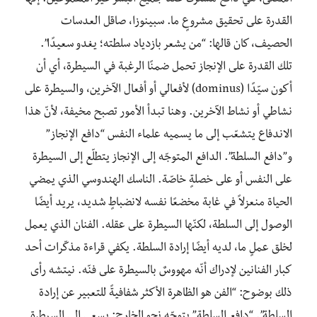
القدرة على تحقيق مشروعٍ ما. سبينوزا، صاقل العدسات
الحصيف، كان قالها: “من يشعر بازدياد سلطته؛ يغدو سعيدًا”.
تلك القدرة على الإنجاز تحمل ضمنًا الرغبة في السيطرة، أي أن
أكون سيّدًا (dominus) لأفعالي أو أفعال الآخرين، والسيطرة على
نشاطي أو نشاط الآخرين. وهنا تبدأ الأمور تصبح مخيفة، لأنّ هذا
الاندفاع يتشعّب إلى ما يسميه علماء النفس “دافع الإنجاز”
و”دافع السلطة”. الدافع المتوجّه إلى الإنجاز يتطلّع إلى السيطرة
على النفس أو على خصلةٍ خاصّة. الناسك الهندوسي الذي يمضي
الحياة منعزلاً في غابة مخضعًا نفسه لانضباطٍ شديد، يريد أيضًا
الوصول إلى السلطة، لكنّها السيطرة على عقله. الفنان الذي يعمل
لخلق عملٍ ما، لديه أيضًا إرادة السلطة. يكفي قراءة مذكّرات أحد
كبار الفنانين لإدراك أنّه مهووسٌ بالسيطرة على فنّه. نيتشه رأى
ذلك بوضوح: “الفن هو الظاهرة الأكثر شفافيةً للتعبير عن إرادة
السلطة”. “دافع السلطة” يتوجّه نحو الخارج: يسعى إلى السيطرة