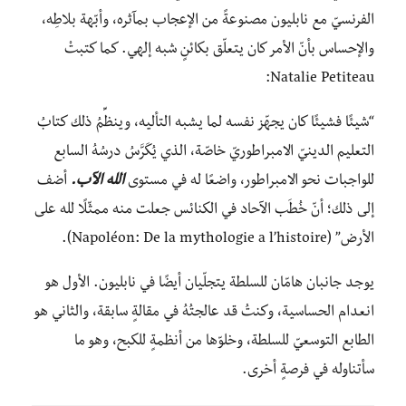
الفرنسيّ مع نابليون مصنوعةً من الإعجاب بمآثره، وأبّهة بلاطِه،
والإحساس بأنّ الأمر كان يتعلّق بكائنٍ شبه إلهي. كما كتبتْ
Natalie Petiteau:
“شيئًا فشيئًا كان يجهّز نفسه لما يشبه التأليه، وينظِّمُ ذلك كتابُ
التعليم الدينيّ الامبراطوريّ خاصّة، الذي يُكَرَّسُ درسُهُ السابع
للواجبات نحو الامبراطور، واضعًا له في مستوى
الله الآب.
أضف
إلى ذلك؛ أنّ خُطَب الآحاد في الكنائس جعلت منه ممثّلًا لله على
الأرض” (Napoléon: De la mythologie a l’histoire).
يوجد جانبان هامّان للسلطة يتجلّيان أيضًا في نابليون. الأول هو
انعدام الحساسية، وكنتُ قد عالجتُهُ في مقالةٍ سابقة، والثاني هو
الطابع التوسعيّ للسلطة، وخلوّها من أنظمةٍ للكبح، وهو ما
سأتناوله في فرصةٍ أخرى.