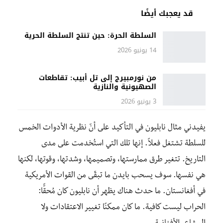
قد يعجبك أيضًا
السلطة الحرة: حين تنتج السلطة الحرية
14 يونيو 2026
من نورمبيرج إلى تل أبيب: تقاطعات
الصهيونية والنازية
3 يونيو 2026
يفيدني مثال نابليون في التأكيد على أنّ نظرية الأدوات الخمس
للسلطة تشتغل فعلاً. إنها تلك التي استُخدمت على مدى
التاريخ. تتغير طرق ممارستها، وتصميمها، وشدتها، وقوتها، لكنها
هي نفسها. سوف يسحب بايدن ما تبقّى من القوات الأمريكية
في أفغانستان. ما حدث هناك يظهر أن نابليون كان مُحقًّا:
الحراب ليست كافية. ما كان ممكنًا تغيير الاعتقادات ولا