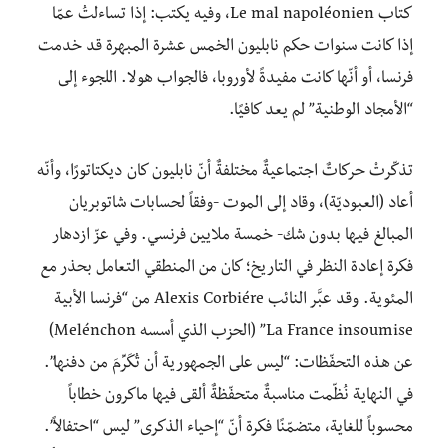
كتاب Le mal napoléonien، وفيه يكتب: إذا تساءلتُ عمّا
إذا كانت سنوات حكم نابليون الخمس عشرة المبهرة قد خدمت
فرنسا، أو أنّها كانت مفيدةً لأوروبا، فالجواب هو لا. اللجوء إلى
“الأمجاد الوطنية” لم يعد كافيًا.
تذكّرتْ حركاتٌ اجتماعيةٌ مختلفةٌ أنّ نابليون كان ديكتاتورًا، وأنّه
أعاد (العبوديّة)، وقاد إلى الموت -وفقاً لحسابات شاتوبريان
المبالغ فيها بدون شك- خمسة ملايين فرنسي. وفي عزّ ازدهار
فكرة إعادة النظر في التاريخ؛ كان من المنطقي التعامل بحذر مع
المئوية. وقد عبَّر النائب Alexis Corbiére من “فرنسا الأبية
La France insoumise” (الحزب الذي أسسه Melénchon)
عن هذه التحفّظات: “ليس على الجمهورية أن تُكَرِّمَ من دفنها”.
في النهاية نُظّمت مناسبةٌ متحفّظةٌ ألقى فيها ماكرون خطاباً
محسوباً للغاية، متضمّنًا فكرة أنّ “إحياء الذكرى” ليس “احتفالاً”.