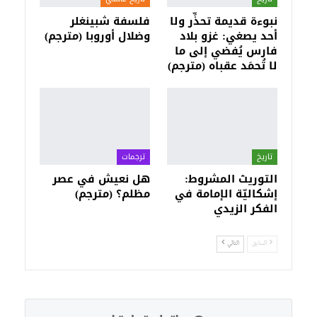
نبوءة قديمة تحذِّر ولا
فلسفة شبينغلر
أحد يصغي: غزو بلاد
وضلال أوروبا (مترجم)
فارس يُفضي إلى ما
لا تُحمَد عقباه (مترجم)
تاريخ
ترجمات
التوريث المشروط:
هل نعيش في عصر
إشكاليّة الإمامة في
مظلم؟ (مترجم)
الفكر الزيدي
السابق
التالي