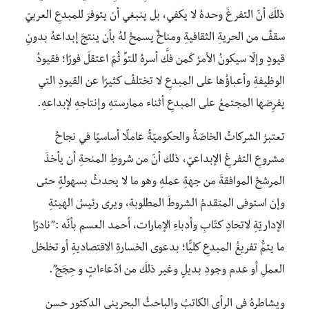
ذلكَ أنّ التفرغَ وحدهُ لا يكفي، بل ينبغي أن يتوفرَ للمبدعِ العربيّ
سقفٌ من الحريةِ الثقافيةِ ومناخٌ يسمحُ لهُ بأن ينتجَ إبداعهُ بدونِ
قيودٍ وإلّا سيكونُ الأمرُ كَمن فكَّ أسرهُ للتوِّ ثُمّ اعتقلَ فورًا؛ فقيودُ
الوظيفةِ وأعباؤُها على المبدعِ لا تختلفُ كثيرًا عن القيودِ التي
يفرِضها المجتمعُ على المبدعِ أثناء ممارستهِ وإنتاجهِ لإبداعهِ.
تعتبرُ الشركاتُ الخاصّةُ والحكوميّةُ عاملًا أساسيًا في نجاحُ
مشروعِ التفرغِ الإبداعيّ، ذلك أنّ من شروطِ المنحةِ أن يأخذَ
المرشحُ الموافقةَ من جهةِ عملهِ وهو ما لا يحدثُ بسهولةٍ حتى
وإن استوفى المتقدمُ الشروطَ المطلوبة، ويرى رئيسُ الهيئةِ
الإداريّةِ لاتحادِ كتّابِ وأدباءِ الإمارات، أحمد العسم بأنّه :”نادرًا
ما يتمُّ تفريغُ المبدعِ كليًّا؛ بدعوى الخسارةِ الاقتصاديةِ أو تخلخل
العملِ أو عدم وجودِ بديلٍ وغير ذلكَ من ادّعاءاتٍ و حِجَج”.
ويشاطرهُ في الرأي الكاتبُ والباحثُ البحريني الدكتور حسن