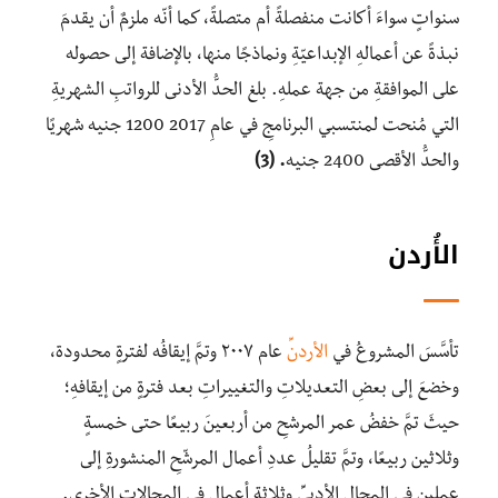
سنواتٍ سواءَ أكانت منفصلةً أم متصلةً، كما أنّه ملزمٌ أن يقدمَ
نبذةً عن أعمالهِ الإبداعيّةِ ونماذجًا منها، بالإضافة إلى حصوله
على الموافقةِ من جهة عملهِ. بلغ الحدُّ الأدنى للرواتبِ الشهريةِ
التي مُنحت لمنتسبي البرنامجِ في عامِ 2017 1200 جنيه شهريًا
والحدُّ الأقصى 2400 جنيه
.
(3)
الأُردن
تأسَّسَ المشروعُ في
الأردن
ِّ عام ٢٠٠٧ وتمَّ إيقافُه لفترةٍ محدودة،
وخضعَ إلى بعضِ التعديلاتِ والتغييراتِ بعد فترةٍ من إيقافهِ؛
حيثَ تمَّ خفضُ عمر المرشحِ من أربعينَ ربيعًا حتى خمسةٍ
وثلاثين ربيعًا، وتمَّ تقليلُ عددِ أعمال المرشّحِ المنشورةِ إلى
عملينِ في المجالِ الأدبيِّ وثلاثة أعمالٍ في المجالاتِ الأخرى.