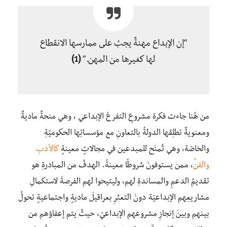
“إن الإبداع مهنةٌ يجبُ على ممارسها الانقطاع
لها كغيرها من المهن.”
(1)
من هُنا جاءت فكرة مشروعِ التفرغ الإبداعي ، وهي منحةٌ ماديةٌ
ومعنويةٌ تطلِقها الدولةُ بالتعاونِ مع مؤسساتِها الحكوميّةِ
والخاصّة، وهي تُمنَح للمبدعين في مجالاتٍ معينةٍ
كالأدبِ
والفن
ِّ، ممن يستوفونَ شروطًا معينةً. الهدفُ من المبادرةِ هو
تقديمُ الدعمِ والمساندةِ لهم، وليتيحوا لهم الفرصةَ لاستكمالِ
مشاريعِهم الإبداعيّة دونَ التعثرِ بعراقيلَ ماديةٍ واجتماعيةٍ تحولُ
بينهم وبينَ إنجازِ مشروعهم الإبداعيّ، حيثُ يتم إعفاؤهم من