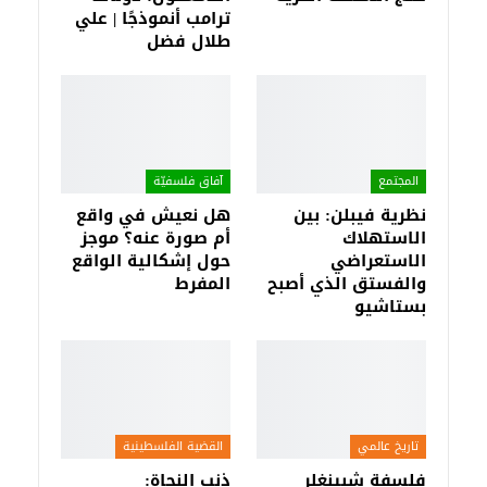
ترامب أنموذجًا | علي
طلال فضل
المجتمع
آفاق فلسفيّة‎
نظرية فيبلن: بين
هل نعيش في واقع
الاستهلاك
أم صورة عنه؟ موجز
الاستعراضي
حول إشكالية الواقع
والفستق الذي أصبح
المفرط
بستاشيو
تاريخ عالمي
القضية الفلسطينية
فلسفة شبينغلر
ذنب النجاة: