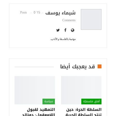
شيماء يوسف
0
15 Posts
Comments
مهتمة بالفلسفة و الأدب.
قد يعجبك أيضا
آفاق فلسفيّة‎
سياسة
السلطة الحرة: حين
التمهيد لقبول
تنتج السلطة الحرية
اللامعقول: دونالد