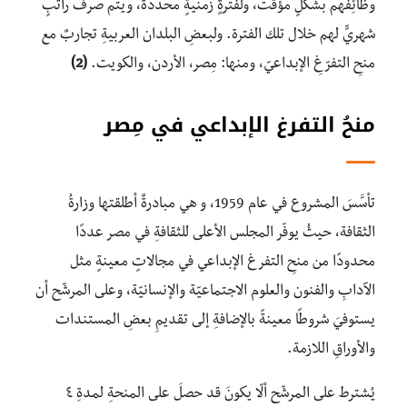
وظائِفهم بشكلٍ مؤقّت، ولفترةٍ زمنيةٍ محددة، ويتم صرفُ راتبٍ
شهريٍّ لهم خلال تلك الفترة. ولبعضِ البلدان العربيةِ تجاربٌ مع
منحِ التفرّغِ الإبداعيّ، ومنها: مِصر، الأردن، والكويت.
(2)
منحُ التفرغ الإبداعي في مِصر
تأسَّسَ المشروع في عام 1959، و هي مبادرةٌ أطلقتها وزارةُ
الثقافة، حيثُ يوفّر المجلس الأعلى للثقافةِ في مصر عددًا
محدودًا من منحِ التفرغ الإبداعي في مجالاتٍ معينةٍ مثل
الآدابِ والفنون والعلوم الاجتماعيّة
والإنسانيّة، وعلى المرشّح أن
يستوفيَ شروطًا معينةً بالإضافةِ إلى تقديمِ بعضِ المستندات
والأوراقِ اللازمة.
يُشترط على المرشّح ألّا يكونَ قد حصلَ على المنحةِ لمدةِ ٤