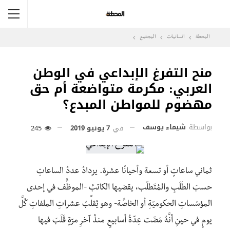
المحطة
انسانيات
المجتمع
منح التفرغ الإبداعي في الوطن
العربي: مكرمة متواضعة أم حق
مهضوم للمواطن المبدع؟
بواسطة
شيماء يوسف
في
7 يونيو 2019
245
ثماني ساعاتٍ أو تسعة وأحيانًا عشرة. يزدادُ عددُ الساعاتِ
حسبَ الطَلَبِ والمُتَطلّب، يقضيها الكاتبُ -الموظُّف في إحدى
المؤسّساتِ الحكوميّةِ أو الخاصَّة- وهو يُقلِّبُ عشراتِ الملفاتِ كُلَّ
يومٍ في حينِ أنَّهُ مَضَت عِدّةُ أسابيعٍ منذُ آخرِ مرّةٍ قَلَبَ فيها