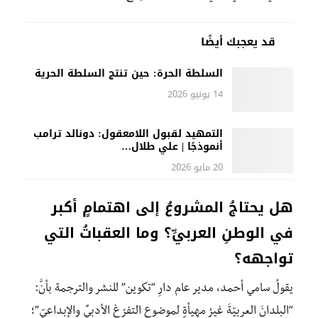
قد يعجبك أيضًا
السلطة الحرة: حين تنتج السلطة الحرية
14 يونيو 2026
التمهيد لقبول اللامعقول: دونالد ترامب
أنموذجًا | علي طلال…
20 مايو 2026
هل يحتاجُ المشروعُ إلى اهتمامٍ أكبر
في الوطنِ العربيِّ؟ وما العقباتُ التي
تواجهه؟
يقولُ سامي أحمد، مدير عام دارِ “تكوين” للنشر والترجمة بأنَّ:
“البلدانَ العربيّةَ غيرُ مهيأةٍ لموضوعِ التفرّغِ الأدبيِّ والإبداعيّ”؛