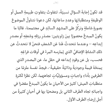
إعلان
قد تكونُ إجابةَ السؤالِ نسبيّةً، تتفاوتُ بتفاوتِ طبيعةِ العملِ أو
الوظيفةِ ومتطلباتِها وعددِ ساعاتها، لكن دعونا نتناو
لُ الموضوعَ
بصورةٍ شاملةٍ ونركِّزُ على المشهدِ السائِدِ في مجتمعنا، غالبًا ما
يكونُ المبدعُ محصورًا بينَ زاويتين: مصدَرِ رزقِهِ وشغفِهِ أو مصدرِ
إبداعِه – وعندما نتحدثُ هُنا عَن الشغفِ فنحنُ لا نتحدثُ عن
ذلك النشاطِ الإضافيِّ الذي يُمارسه المرءُ في أوقات فراغِهِ
فحسب، بل عن وقودِ إبداعه في حقلٍ ما، عن المصدرِ الذي
يمنحُهُ قيمةً وجوديةً وذاتيّةً حقيقيةً-، فيجدُ نفسهُ ملزمًا من
الطرفينِ بأداءِ واجباتٍ ومسؤوليِّاتٍ تجاههما، لكن نظرًا لكثرةِ
متطلباتِ العيش؛ كثيرٌ من الأحيانِ ما يكونُ المبدعُ مقصّرًا في
واجباتهِ تجاه الطرف الثاني بل ومضحيًا بها في أحيانٍ كثيرةً من
أجلِ إرضاءِ الطرف الأوّل.