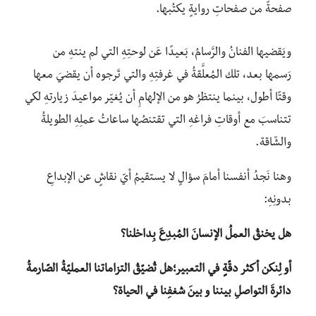
صفحةً من صفحاتِ روايةٍ يكتُبها.
ويَقضيها الفنانُ والرَّسامُ، بَعيدًا عَن لوحتِهِ التي لم ينتهِ من
رَسمها بعد، تلك المُعلَّقةُ في غرفتِهِ والتي تَرجوه أن يقضيَ معها
وقتًا أطول، بينما ينتظرُ هو من الإلهامِ أن يُغيّر مواعيدَ زيارتِهِ لكي
تتناسبَ مع أوقاتِ فراغهِ التي تقتنصُها ساعاتُ عملِهِ الطويلةُ
والشّاقة.
وهنا نَجدُ أنفسنا أمامَ سؤالٍ لا يستقيمُ أيّ نقاشٍ عن الإبداعِ
بدونِهِ:
هل يخنقُ العملُ الإنسانَ المُبدِعَ بِداخلنا؟
أو لِنكن أكثر دقّةٍ في التعبير؛
هل تُضيّقُ التزاماتنا العمليّةُ الصّارمةُ
دائرةَ التواصلِ بيننا و بينَ شغفِنا في الحياة؟