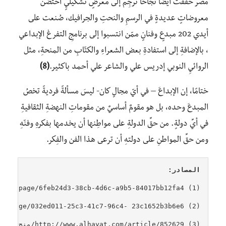
مصر حقّقت أيضًا نجاحًا تُرجِم إلى معرضٍ تشكيليٍ احتضنَ
معروضاتٍ عديدةٍ في الرسمِ والنحتِ والجرافيك، صُنعت على
أيدي 202 مبدعٍ وفنانٍ ممّن انتسبوا إلى برنامجِ التفرغ الإبداعي
، بالإضافةِ إلى استفادةِ بعض الشعراءِ والكتّابِ من المنحةِ، مثل
الروائيِ النوبي إدريس علي والشاعر علي أحمد باكثير.
(8)
ختامًا، إن الإبداعَ – في أيّ مجالٍ كان- ليسَ مسألةً فرديةً تخصُ
المبدعَ وحده، بل هو مقومٌ أساسيٌ من مقوماتِ النهضةِ الثقافيةِ
في أيِّ دولةٍ. من حقِّ الدولةِ على مواطِنها أن يخدمها بفكرهِ وفنّهِ
ومن حقِّ المواطنِ على دولتهِ أن ترعى هذا الفن والفِكر.
المصادر: