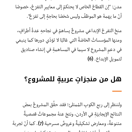
مدن: “إن القطاعَ الخاص لا يحتكمُ إلى معاييرِ التفرّغِ، خصوصًا
أنّ ما يهمهُ هو الموظفُ وليس شخصًا بحاجةٍ إلى تفرّغ”.
منحُ التفرغ الإبداعي مشروعٌ يساهمُ في نجاحهِ عدةُ أطرافٍ،
ومنها المؤسساتُ الخاصّةُ التي غالبًا لا تؤدّي دورها كما ينبغي
في دعمِ المشروعِ لا سيما في المساهمةِ في إنشاء صناديقَ
لتمويلِ الإبداع.
(6)
هل من منجزاتٍ عربيةٍ للمشروع؟
ولننظرِ إلى ربعِ الكوبِ المُمتلئ؛ فقد حقَّقَ المشروعُ بعضَ
النتائجِ الإيجابيّةِ في الأردن، ونتجَ عنهُ مجموعاتٌ قصصيةٌ
متنوعةٌ، ومعارض تشكيليةٌ وعروضٌ مسرحية
(7)
. كما أنّ تجربةَ