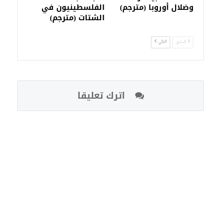
وضلال أوروبا (مترجم)
الفلسطينيون في
الشتات (مترجم)
السابق
التالي
اترك تعليقا