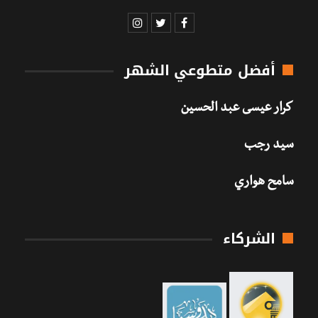
أفضل متطوعي الشهر
كرار عيسى عبد الحسين
سيد رجب
سامح هواري
الشركاء