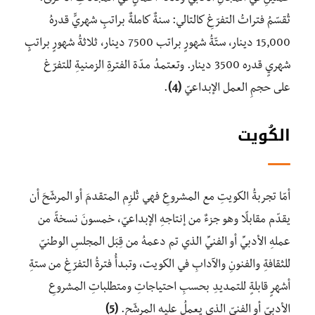
تُقسّمُ فتراتُ التفرّغِ كالتالي: سنةٌ كاملةٌ براتبٍ شهريٍّ قدرهُ
15,000 دينار، ستّةُ شهورٍ براتب 7500 دينار، ثلاثةُ شهورٍ براتبٍ
شهريٍ قدره 3500 دينار. وتعتمدُ مدّة الفترةِ الزمنيةِ للتفرّغ
على حجمِ العمل الإبداعيّ
(4)
.
الكُويت
أمّا تجربةُ الكويتِ مع المشروعِ فهي تُلزِم المتقدمَ أو المرشّحَ أن
يقدّم مقابلًا وهو جزءٌ من إنتاجهِ الإبداعيّ، خمسونَ نسخةً من
عملهِ الأدبيِّ أو الفنيِّ الذي تم دعمهُ من قِبَل المجلسِ الوطنيّ
للثقافةِ والفنونِ والآدابِ في الكويت، وتبدأُ فترةُ التفرّغِ من ستةِ
أشهرٍ قابلةٍ للتمديدِ بحسبِ احتياجاتِ ومتطلباتِ المشروعِ
الأدبيّ أو الفنيّ الذي يعملُ عليه المرشّح.
(5)