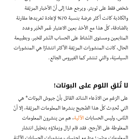
شخص فقط على تويتر. ويرجع هذا إلى أنّ الأخبار المزيّفة
والكاذبة كانت أكثر عرضة بنسبة 70% لإعادة تغريدها مقارنة
بالصّادقة، كلّ هذا مع الأخذ بعين الاعتبار عُمر الخَبَر وعدد
المتابعين ومستوى النّشاط على الحساب النّشر للخبر. وبطبيعة
الحال، كانت المنشورات المزيّفة الأكثر انتشارًا هي المنشورات
السياسيّة، والتي تنتشر كما الفيروس الجائع.
لا تُلقِ اللوم على البوتات!
على الرّغم من الادّعاء السّائد القائل بأنّ جيوش البوتات* هي
التي تُحدِث كلّ هذا الضّجيج بنشرها المعلومات المزيّفة، إلا أنّ
النّاس، وليس الحسابات
الآلية
، هم من ينشرون المعلومات
المغلوطة على الأرجح. فقد قام ارال وزملاؤه بتحليل انتشار
المعلومات مرّتين؛ مرّة مع احتساب منشورات الحسابات الآليّة