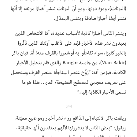
(البوتات)، ومرّة دونها. ومع أنّ البوتات تنشر أخبارًا مزيّفة إلا أنّها
تنشر أيضًا أخبارًا صادقة وبنفس المعدّل.
وينشر النّاس أخبارًا كاذبة لأسباب عديدة، أمّا الأشخاص الذين
يعيدون نشر هذه الأخبار فهُم على الأغلب أولئك الذين تأثّروا
بالخبر كثيرًا، سواء تفاجأوا به أو شعروا بالقرف منه! أمّا فيان باكر
(Vian Bakir)، من جامعة Bangor والذي قام بتحليل الأخبار
الكاذبة، فيؤمن أنّه: “زَوِّج عنصر المفاجأة لعنصر القرف وستحصل
على تعريف معجميّ لمصطلح الفضيحة/ العار… هذا هو ما
تسعى الأخبار الكاذبة إليه.”
إعلان
ويلفت باكر الانتباه إلى الدّافع وراء نشر أخبار ومواضيع معيّنة،
ويقول: “بعض النّاس لا ينشرونها لأنّهم يعتقدون أنّها حقيقيّة،