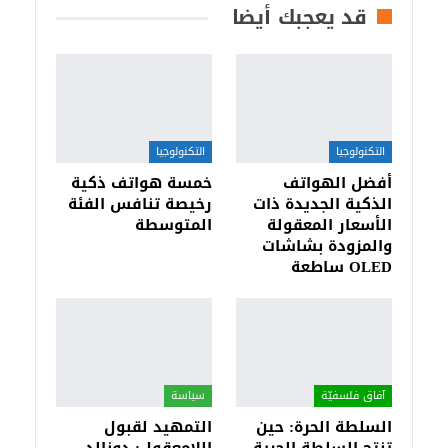
قد يعجبك أيضا
التكنولوجيا
التكنولوجيا
أفضل الهواتف
خمسة هواتف ذكية
الذكية الجديدة ذات
رخيصة تنافس الفئة
الأسعار المعقولة
المتوسطة
والمزودة بشاشات
OLED ساطعة
آفاق فلسفيّة‎
سياسة
السلطة الحرة: حين
التمهيد لقبول