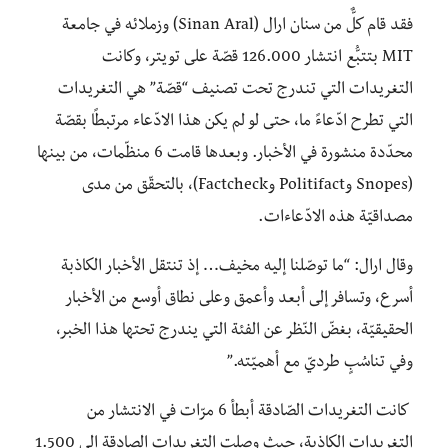
فقد قام كلٌّ من سنان ارال (Sinan Aral) وزملائه في جامعة
MIT بتتبُّع انتشار 126.000 قصّة على تويتر، وكانت
التغريدات التي تندرج تحت تصنيف “قصّة” هي التغريدات
التي تطرح ادّعاءً ما، حتى لو لم يكن هذا الادّعاء مرتبطًا بقصّة
محدّدة منشورة في الأخبار. وبعدها قامت 6 منظّمات، من بينها
(Snopes وPolitifact وFactcheck)، بالتحقّق من مدى
مصداقيّة هذه الادّعاءات.
وقال ارال: “ما توصّلنا إليه مخيف… إذ تنتقل الأخبار الكاذبة
أسرع، وتسافر إلى أبعد وأعمق وعلى نطاق أوسع من الأخبار
الحقيقيّة، بغضّ النّظر عن الفئة التي يندرج تحتها هذا الخبر،
وفي تناسُبٍ طرديّ مع أهميّته.”
كانت التغريدات الصّادقة أبطأ 6 مرّات في الانتشار من
التغريدات الكاذبة، حيث وصلت التغريدات الصادقة إلى 1.500