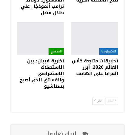
تنتج السلطة الحرية
اللامعقول: دونالد
ترامب أنموذجًا | علي
طلال فضل
التكنولوجيا
المجتمع
تطبيقات متابعة كأس
نظرية فيبلن: بين
العالم 2026: أبرز
الاستهلاك
المزايا على الهاتف
الاستعراضي
والفستق الذي أصبح
بستاشيو
السابق
التالي
اترك تعليقا