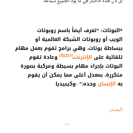
بل لأنّ هذه الأخبار هي ما يودّ الجميع سماعه.”
*البوتات: “تعرف أيضاً باسم
روبوتات
الويب
أو
روبوتات الشبكة العالمية
أو
ببساطة
بوتات
، وهي برامج تقوم بعمل مهام
[3]
[2]
[1]
تلقائية على
الإنترنت
.
وعادة تقوم
البوتات بإجراء مهام بسيطة ومركبة بصورة
متكررة، بمعدل أعلى مما يمكن أن يقوم
به
الإنسان
وحده.” -وكيبيديا
المصدر
إعلان