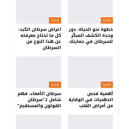
الصحة
الصحة
خطوة نحو الحياة: دور
اعراض سرطان الكبد:
وحدة الكشف المبكّر
كل ما تحتاج معرفته
للسرطان في حمايتك
عن هذا النوع من
السرطان
الصحة
الصحة
أهمية فحص
سرطان الأمعاء: فهم
الدهنيات في الوقاية
شامل لـ”سرطان
من أمراض القلب
القولون والمستقيم”