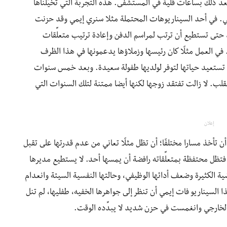
د ذلك بساعات قلية في المستشفى. هذه التجربة التي تخيَّلناها
مي. في أحد السيناريوهات المحتملة مثلا سنري إيمي وقد حزنت
حتى تستطيع أن ترتب لمراسم الدفن وإعادة ترتيب متعلِّقات
. في العمل مثلًا كان رئيسها وزملاؤها يدعمونها في هذا الظرف
ي تستعيد حياتها لتوفر لولديها طفولة سعيدة. وبعد خمس سنوات
لب. لا زالت تفتقد زوجها لكنها أيضا ممتنة لتلك السنوات التي
إعلان
ن تأخذ مسارا مختلفًا؛ أن تظل مثلًا تعاني من عدم قدرتها على تقبل
فتظل محتفظة بمتعلِّقاته رافضة أن يمسها أحد. لا يستطيع مديرها
ة الكثيرة وضعف أدائها الوظيفي، وحالتها النفسية السيئة وانعدام
ا السيناريو فات إيمي أن تنظر إلى جواهرها الخفيه، طفليها، لم تنل
الخارجي وانغمست في حزن شديد لا يبدِّده الوقت.