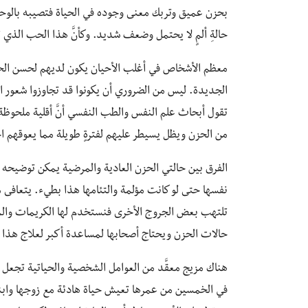
بحزن عميق وتربك معنى وجوده في الحياة فتصيبه بالوحدة
حالةِ ألمٍ لا يحتمل وضعف شديد. وكأنَّ هذا الحب الذي تح
معظم الأشخاص في أغلب الأحيان يكون لديهم لحسن الحظّ
الجديدة. ليس من الضروري أن يكونوا قد تجاوزوا شعور ال
تقول أبحاث علم النفس والطب النفسي أنَّ أقلية ملحو
من الحزن ويظل يسيطر عليهم لفترةٍ طويلة مما يعوقهم اجتم
الفرق بين حالتي الحزن العادية والمرضية يمكن توضيحه 
نفسها حتى لو كانت مؤلمة والتئامها هذا بطيء. يتعافى
تلتهب بعض الجروج الأخرى فنستخدم لها الكريمات والمراه
حالات الحزن ويحتاج أصحابها لمساعدة أكبر لعلاج هذا 
هناك مزيج معقَّد من العوامل الشخصية والحياتية تجعل هذ
في الخمسين من عمرها تعيش حياة هادئة مع زوجها وابن