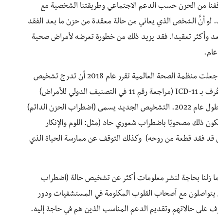
فنا من الحزن حسب الدعم الاجتماعي وطريقتنا الشخصية مع
. لو أنَّ الشخص الذي يعاني من حالة معقدة من حزن ما بعد الفقد
عد وأكثر تعقيدا. فقد يزيد ذلك من خطورة تعرضه لأمراض صحية
عام.
الأبحاث حول الحزن المرضي وما يصاحبه من آثار جانبية جعلت منظمة الصحة العالمية تقرر عام 2018 أن تدرج تشخيص
للحزن المرضي ضمن لوحاتها الإرشادية للصحة النفسية. عُرف بـ ICD-11 (مراجعة رقم 11 في التصنيف الدولي للأمراض)
والذي سيتم تنفيذه بالكامل في أنظمة الرعاية الصحية بحلول عام 2022. التشخيص الجديد يسمى (اضطراب الحزن الدائم)
يكون ذلك مصحوبًا باضطراب شعوري حاد (مثل: اللوم والإنكار
 قد فقد قطعة من روحه) وكذلك التوقف عن ممارسة الحياة الذي
نوات القادمة فإننا ما زلنا بحاجة لنشر معلومات أكثر عن تشخيص حالة (اضطراب
ين يتواصلون مع أصحاب القلوب المكلومة في المستشفيات ودور
رف على حالاتهم وتقديم الدعم المناسب الذين هم في حاجة إليه.