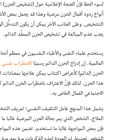
لسوء الحظ فإنَّ الضجة الإعلامية حول (تشخيص الحزن) ال
أنواع ردود أفعال الحزن مرضية وهذا قد يجعل بعض الأش
التشخيص. وعلى الجانب الآخر يمكن أن يكون التدخُّل ال
يجب عدم المبالغة في تشخيص الحزن المعقَّد الدائم.
يستخدم علماء النفس والأطباء النفسيون في معظم أنحاء 
العالمية. إن إدراج الحزن الدائم رسميًا
كاضطراب نفسي
ل
الحزن الدائم) كأعراض اكتئاب يمكن علاجها بمضادات ا
هذا الحزن. لذلك فإنَّ الاعتراف باضطراب الحزن الدائم
الاجتماعي الفعال الخاص به.
يشمل هذا المنهج عامل التثقيف النفسي؛ تعريف الشخص
العلاج. الشخص الذي يمر بحالة الحزن المرضية غالبا ما 
فإن بعض المواجهة غالبا ما تستخدم. تضمن هذه المواج
الشخص تجنبها. ثم العودة لهذه الذكريات مرة بعد مرة خ