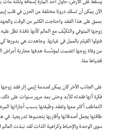
وسقط على الأرض، حاول أحد المارة إسعافه ولكنه مات بع
الآن يمكن أن تسلك دروبًا مختلفة من الحزن في قلب إي
بعمق على هذا الفقد واحتاجت الكثير من الوقت والجهد 
زوجها المتوفي والتكيُّف مع العالم كأنها نافذة تطل عليه
فتولوا القيام بالعمل في غيابها. وجاهدت هي بدورها ك
من وفاة زوجها انضمت لمؤسَّسة هدفها محاربة أمراض الق
قضياها معّا.
على الجانب الآخر كان يمكن لصدمة إيمي إثر فقد زوجها أ
فكرة أنها فقدته للأبد وحتى بعد مرور سنوات على ذلك، 
التعاطف أكثر معها وتفقد وظيفتها بسبب أجازاتها المرضي
طاقتها يجعل أصدقائها وأقاربها يتجنبوها تدريجيا. في هذ
سوى الوحدة والإحباط وكراهية الذات لقد نبذت العالم 