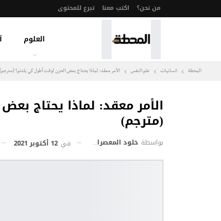
من نحن؟
اكتب معنا
تبرع للمحتوى
العلوم
آ
المحطة
انسانيات
علم النفس
الأمر معقد: لماذا يحتاج بعض الحزن لوقت أطول كي يلتئم؟ (مترجم)
الأمر معقد: لماذا يحتاج بعض
(مترجم)
بواسطة
خلود المعصراوي
في
12 أكتوبر 2021