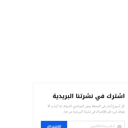
اشترك في نشرتنا البريدية
كل أسبوع تُنشر في المحطة بعض المواضيع الشيقة، إذا أردت ألا
يفوتك شيء قم بالإشتراك في نشرتنا البريدية من هنا.
الاشتراك