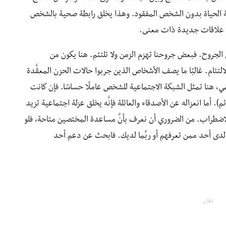
صلة الحياة بدون الشخص المفقود. وهذا يخلق رابطة صحية بالشخص
كوين علاقات جديدة ذات معنى.
 الجروح. فبعض جروحنا تهزم الزمن ولا تلتئم. هنا يكون من
لتئام. غالبًا ما يصف الأشخاص الذين جربوا حالات الحزن المعقَّدة
مي، هنا تمثل الشبكة الاجتماعية للشخص عاملًا حساسًا. فإن كانت
 أما انعزاله عن الأصدقاء والعائلة فإنَّه يخلق عزلة اجتماعية تزيد
الاضطراب. من الضروري أن نعرف بأنَّ مساعدة المختصين متاحة، فلو
ى أحد ممن تعرفهم أو ربَّما لديك. فابحث عن دعم أحد
إعلان