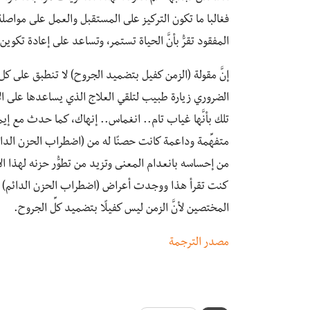
فغالبا ما تكون التركيز على المستقبل والعمل على موا
المفقود تقرُّ بأنَّ الحياة تستمر، وتساعد على إعادة ت
إنَّ مقولة (الزمن كفيل بتضميد الجروح) لا تنطبق على كل
الضروري زيارة طبيب لتلقي العلاج الذي يساعدها على الا
تلك بأنَّها غياب تام.. انغماس.. إنهاك، كما حدث مع إي
متفهِّمة وداعمة كانت حصنًا له من (اضطراب الحزن الدائم).
من إحساسه بانعدام المعنى وتزيد من تطوُّر حزنه لهذا 
كنت تقرأ هذا ووجدت أعراض (اضطراب الحزن الدائم) لد
المختصين لأنَّ الزمن ليس كفيلًا بتضميد كلِّ الجروح.
مصدر الترجمة