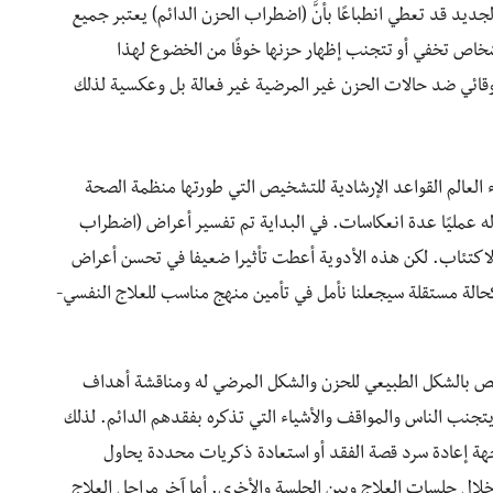
جديد قد تعطي انطباعًا بأنَّ (اضطراب الحزن الدائم) يعتبر جميع
خاص تخفي أو تتجنب إظهار حزنها خوفًا من الخضوع لهذا
وقائي ضد حالات الحزن غير المرضية غير فعالة بل وعكسية لذلك
العالم القواعد الإرشادية للتشخيص التي طورتها منظمة الصحة
ه عمليًا عدة انعكاسات. في البداية تم تفسير أعراض (اضطراب
لاكتئاب. لكن هذه الأدوية أعطت تأثيرا ضعيفا في تحسن أعراض
 كحالة مستقلة سيجعلنا نأمل في تأمين منهج مناسب للعلاج النفسي-
 بالشكل الطبيعي للحزن والشكل المرضي له ومناقشة أهداف
يتجنب الناس والمواقف والأشياء التي تذكره بفقدهم الدائم. لذلك
هة إعادة سرد قصة الفقد أو استعادة ذكريات محددة يحاول
لال جلسات العلاج وبين الجلسة والأخرى. أما آخر مراحل العلاج