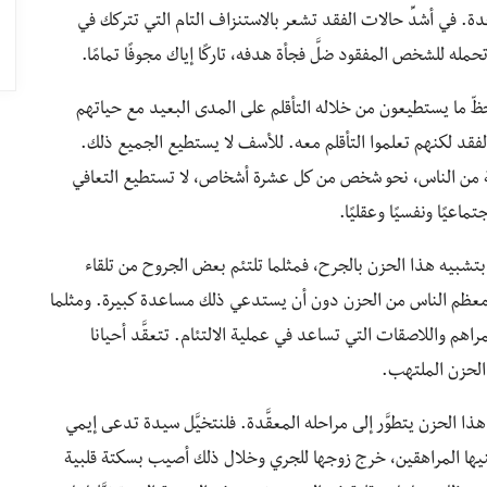
. في أشدِّ حالات الفقد تشعر بالاستنزاف التام التي تتركك في
مله للشخص المفقود ضلَّ فجأة هدفه، تاركًا إياك مجوفًا تمامًا.
 ما يستطيعون من خلاله التأقلم على المدى البعيد مع حياتهم
فقد لكنهم تعلموا التأقلم معه. للأسف لا يستطيع الجميع ذلك.
ظة من الناس، نحو شخص من كل عشرة أشخاص، لا تستطيع التعافي
اعيًا ونفسيًا وعقليًا.
بتشبيه هذا الحزن بالجرح، فمثلما تلتئم بعض الجروح من تلقاء
 معظم الناس من الحزن دون أن يستدعي ذلك مساعدة كبيرة. ومثلما
م واللاصقات التي تساعد في عملية الالتئام. تتعقَّد أحيانا
الحزن الملتهب.
ا الحزن يتطوَّر إلى مراحله المعقَّدة. فلنتخيَّل سيدة تدعى إيمي
يها المراهقين، خرج زوجها للجري وخلال ذلك أصيب بسكتة قلبية