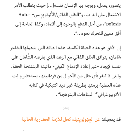
يتصور، يعمل، ويوجه بها الإنسان نفسه[…] حيث يتطلب الأمر
الاشتغال على الذات، و”الخلق الذاتي/الأُتوبُويِزِيس= Auto-
poïesis”، من أجل الدفع بالوجود إلى أقصاه، وكذا الحاجة إلى
أفق معين للتحرك نحوه…”
.
إن الأفق هو هذه الحياة الكاملة، هذه الطاقة التي يتحملها الشاعر
شَامَان، يتوافق الخلق الذاتي مع الزهد الذي يفرضه الشَّامَان على
نفسه لإيجاد -عبر إعادة الإدماج الكوني- ذاتيته المنفتحة الحقة،
والتي لا تنفر بأي حال من الأحوال من فردانيتها، يستحضر وَايْت
هذه العملية برمتها بطريقة غير ديداكتيكية في كتابه
الأتوبيوغرافي
“
المتاهات المتوهجة
“
.
إعلان
قد يعجبك:
عن الجِيُوبُويِتِيك كحل للأزمة الحضارية الحالية