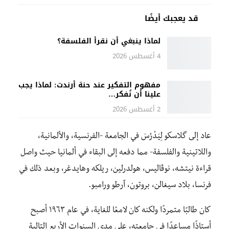
قد يعجبك أيضًا
لماذا ينبغي أن نقرأ الفلسفة؟
4 أغسطس 2026
مفهوم التفكير عند حنة أرندت: لماذا يجب
علينا أن نُفكر…
2 أغسطس 2026
عاد إلى گلاسكو لِيَدْرُسَ في الجامعة -الفرنسية، والألمانية،
واللاتينية والفلسفة- مما دفعه إلى البقاء في ألمانيا حيث واصل
قراءة نيتشه، نوڤاليس، هولدرلين، ريلكه وهايدغر، وبعد ذلك في
فرنسا، بلاد سيغالن، بروتون، آرطو ورامبو.
كان طالبًا متمردًا ولكنه كان لامعًا للغاية، في عام ١٩٦٣ أصبح
أستاذًا مساعدًا في جامعته، على مدى السنوات الأربع التالية