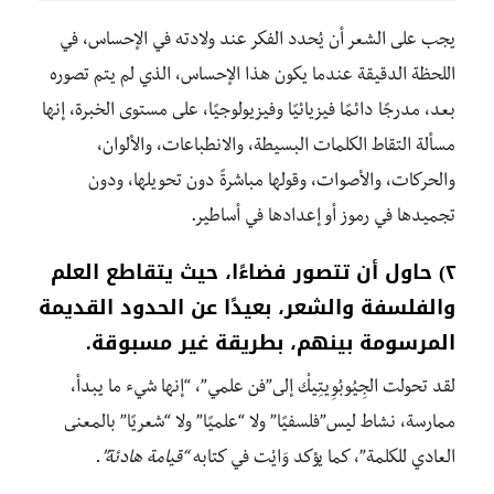
يجب على الشعر أن يُحدد الفكر عند ولادته في الإحساس، في
اللحظة الدقيقة عندما يكون هذا الإحساس، الذي لم يتم تصوره
بعد، مدرجًا دائمًا فيزيائيًا وفيزيولوجيًا، على مستوى الخبرة، إنها
مسألة التقاط الكلمات البسيطة، والانطباعات، والألوان،
والحركات، والأصوات، وقولها مباشرةً دون تحويلها، ودون
تجميدها في رموز أو إعدادها في أساطير.
٢)
حاول أن تتصور فضاءًا، حيث يتقاطع العلم
والفلسفة والشعر، بعيدًا عن الحدود القديمة
المرسومة بينهم، بطريقة غير مسبوقة.
لقد تحولت الجِيُوبُوِيتِيكْ إلى”فن علمي”، “إنها شيء ما يبدأ،
ممارسة، نشاط ليس”فلسفيًا” ولا “علميًا” ولا “شعريًا” بالمعنى
العادي للكلمة”، كما يؤكد وَايْت في كتابه
“قيامة هادئة”.