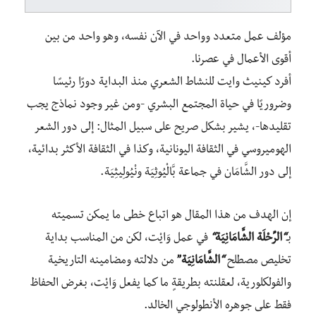
مؤلف عمل متعدد وواحد في الآن نفسه، وهو واحد من بين
أقوى الأعمال في عصرنا.
أفرد كينيث وايت للنشاط الشعري منذ البداية دورًا رئيسًا
وضروريًا في حياة المجتمع البشري -ومن غير وجود نماذج يجب
تقليدها-، يشير بشكل صريح على سبيل المثال: إلى دور الشعر
الهوميروسي في الثقافة اليونانية، وكذا في الثقافة الأكثر بدائية،
إلى دور الشَّامَان في جماعة بَّالْيُوثِيَة ونْيُولِيثِيَة.
إن الهدف من هذا المقال هو اتباع خطى ما يمكن تسميته
بـ
“
الرِّحْلَة الشَّامَانِيَة
“
في عمل وَايْت، لكن من المناسب بداية
تخليص مصطلح
“
الشَّامَانِيَة”
من دلالته ومضامينه التاريخية
والفولكلورية، لعقلنته بطريقةٍ ما كما يفعل وَايْت، بغرض الحفاظ
فقط على جوهره الأنطولوجي الخالد.