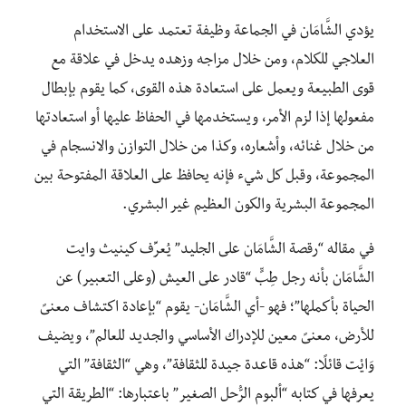
يؤدي الشَّامَان في الجماعة وظيفة تعتمد على الاستخدام
العلاجي للكلام، ومن خلال مزاجه وزهده يدخل في علاقة مع
قوى الطبيعة ويعمل على استعادة هذه القوى، كما يقوم بإبطال
مفعولها إذا لزم الأمر، ويستخدمها في الحفاظ عليها أو استعادتها
من خلال غنائه، وأشعاره، وكذا من خلال التوازن والانسجام في
المجموعة، وقبل كل شيء فإنه يحافظ على العلاقة المفتوحة بين
المجموعة البشرية والكون العظيم غير البشري.
في مقاله “رقصة الشَّامَان على الجليد” يُعرِّف كينيث وايت
الشَّامَان بأنه رجل طِبٍّ “قادر على العيش (وعلى التعبير) عن
الحياة بأكملها”؛ فهو -أي الشَّامَان- يقوم “بإعادة اكتشاف معنىً
للأرض، معنىً معين للإدراك الأساسي والجديد للعالم”، ويضيف
وَايْت قائلًا: “هذه قاعدة جيدة للثقافة”، وهي “الثقافة” التي
يعرفها في كتابه “ألبوم الرُّحل الصغير” باعتبارها: “الطريقة التي