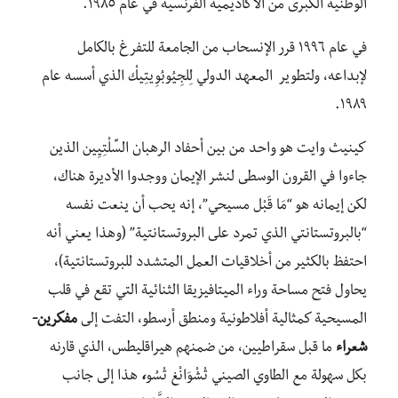
الوطنية الكبرى من الأكاديمية الفرنسية في عام ١٩٨٥.
في عام ١٩٩٦ قرر الإنسحاب من الجامعة للتفرغ بالكامل
لإبداعه، ولتطوير المعهد الدولي لِلجِيُوبُوِيتِيكْ الذي أسسه عام
١٩٨٩.
كينيث وايت هو واحد من بين أحفاد الرهبان السِّلْتِيِين الذين
جاءوا في القرون الوسطى لنشر الإيمان ووجدوا الأديرة هناك،
لكن إيمانه هو “مَا قَبْل مسيحي”، إنه يحب أن ينعت نفسه
“بالبروتستانتي الذي تمرد على البروتستانتية” (وهذا يعني أنه
احتفظ بالكثير من أخلاقيات العمل المتشدد للبروتستانتية)،
يحاول فتح مساحة وراء الميتافيزيقا الثنائية التي تقع في قلب
المسيحية كمثالية أفلاطونية ومنطق أرسطو، التفت إلى
مفكرين-
شعراء
ما قبل سقراطيين، من ضمنهم هيراقليطس، الذي قارنه
بكل سهولة مع الطاوي الصيني تْشْوَانْغ تْسُو
،
هذا إلى جانب