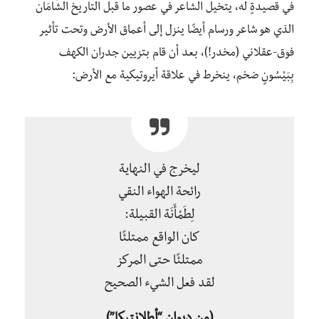
في قصيدةٍ له، يتخيل الشاعر في عصور ما قبل التاريخ الشَّامَان
الذي هو شاعر ورسام أيضًا ينزل إلى أعماق الأرض وتحت تأثير
فوق-عقلاني (مخدر!)، بعد أن قام بتزيين جدران الكهف
بِبَيْسُونٍ ضخم، ينخرط في علاقة أيروتيكية مع الأرض:
ليخرج في النهاية
رائحة الهواء النقي
لِطَمْأَنَة القبيلة:
كان الواقع ممتلئًا
ممتلئًا حتى المركز
لقد فعل الشيء الصحيح