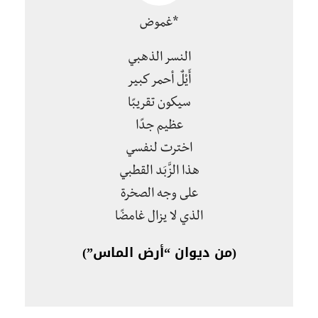
*غموض
النسر الذهبي
أَيْلٌ أحمر كبير
سيكون تقريبًا
عظيم جدًا
اخترت لنفسي
هذا الزَّبَد القطبي
على وجه الصخرة
الذي لا يزال غامضًا
(من ديوان “أرض الماس”)