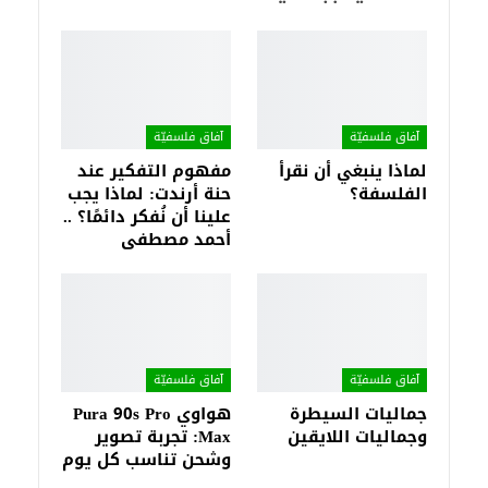
آفاق فلسفيّة‎
آفاق فلسفيّة‎
لماذا ينبغي أن نقرأ
مفهوم التفكير عند
الفلسفة؟
حنة أرندت: لماذا يجب
علينا أن نُفكر دائمًا؟ ..
أحمد مصطفى
آفاق فلسفيّة‎
آفاق فلسفيّة‎
جماليات السيطرة
هواوي Pura 90s Pro
وجماليات اللايقين
Max: تجربة تصوير
وشحن تناسب كل يوم