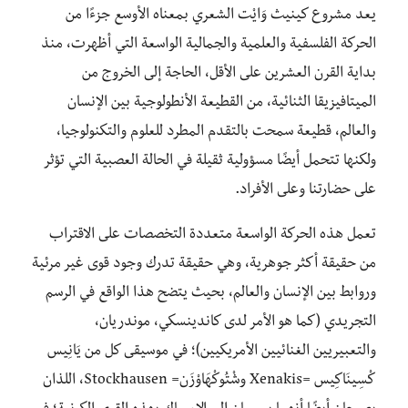
يعد مشروع كينيث وَايْت الشعري بمعناه الأوسع جزءًا من
الحركة الفلسفية والعلمية والجمالية الواسعة التي أظهرت، منذ
بداية القرن العشرين على الأقل، الحاجة إلى الخروج من
الميتافيزيقا الثنائية، من القطيعة الأنطولوجية بين الإنسان
والعالم، قطيعة سمحت بالتقدم المطرد للعلوم والتكنولوجيا،
ولكنها تتحمل أيضًا مسؤولية ثقيلة في الحالة العصبية التي تؤثر
على حضارتنا وعلى الأفراد.
تعمل هذه الحركة الواسعة متعددة التخصصات على الاقتراب
من حقيقة أكثر جوهرية، وهي حقيقة تدرك وجود قوى غير مرئية
وروابط بين الإنسان والعالم، بحيث يتضح هذا الواقع في الرسم
التجريدي (كما هو الأمر لدى كاندينسكي، موندريان،
والتعبيريين الغنائيين الأمريكيين)؛ في موسيقى كل من يَانِيس
كْسِينَاكِيس =Xenakis وشْتُوكْهَاوْزَن= Stockhausen، اللذان