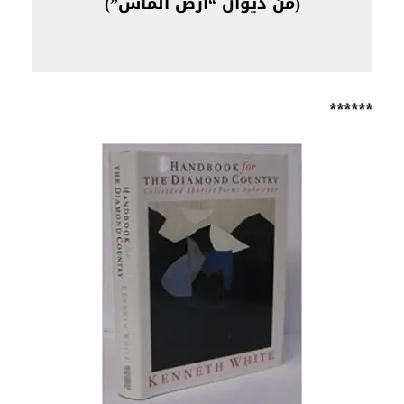
(من ديوان “أرض الماس”)
******