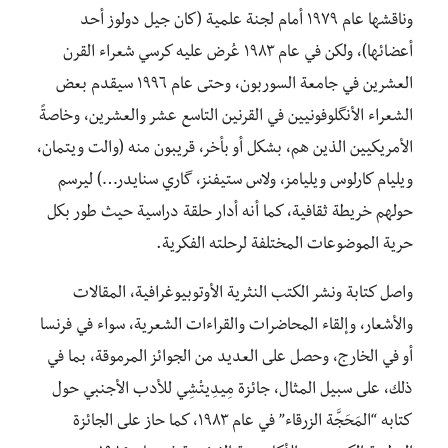
وناقشها عام ١٩٧٩ أمام لجنة علمية (كان جيل دولوز أحد
أعضائها)، ولكن في عام ١٩٨٣ عُرض عليه كرسي شعراء القرن
العشرين في جامعة السوربون، وحتى عام ١٩٩٦ سيقدم بعض
الشعراء الأنگلوفونيين في القرنين التاسع عشر والعشرين، وخاصةً
الأمريكيين الذين هم، بشكل أو بأخر، قريبون منه (والت ويتمان،
ويليام كارلوس ويليامز، ولاس ستيفنز، گاري سنايدر…) ليرسم
حولهم خريطة ثقافية، كما أنه أدار حلقة دراسية حيث طور بكل
حرية الموضوعات المختلفة لرحلته الفكرية.
واصل كتابة ونشر الكتب النثرية الأوتوبيوغرافية، المقالات
والأشعار، وإلقاء المحاضرات والقراءات الشعرية، سواء في فرنسا
أو في الخارج، وحصل على العديد من الجوائز المرموقة، بما في
ذلك، على سبيل المثال، جائزة مِيدِيتْشِي للأدب الأجنبي حول
كتابه “المَحَجَّة الزرقاء” في عام ١٩٨٣، كما حاز على الجائزة