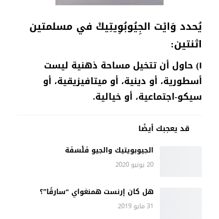
يُحدد وَايْت الجِيُوبُوِيتِيكْ في مسلمتين
اثنتين:
١
) حاول أن تتخيل مساحة ذهنية ليست
أسطورية، أو دينية، أو ميتافيزيقية، أو
سيكو-اجتماعية، أو خيالية.
قد يعجبك أيضًا
الجيوبويتيك والجيو فَلْسَفَة
20 يونيو 2020
هل كان إرنست همنغواي “سارقًا”؟
31 مايو 2019