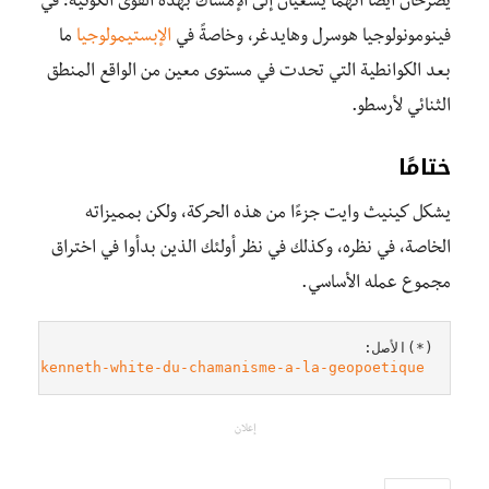
يصرحان أيضًا أنهما يسعيان إلى الإمساك بهذه القوى الكونية؛ في
فينومونولوجيا هوسرل وهايدغر، وخاصةً في
الإبستيمولوجيا
ما
بعد الكوانطية التي تحدت في مستوى معين من الواقع المنطق
الثنائي لأرسطو.
ختامًا
يشكل كينيث وايت جزءًا من هذه الحركة، ولكن بمميزاته
الخاصة، في نظره، وكذلك في نظر أولئك الذين بدأوا في اختراق
مجموع عمله الأساسي.
d-de-kenneth-white-du-chamanisme-a-la-geopoetique/
إعلان