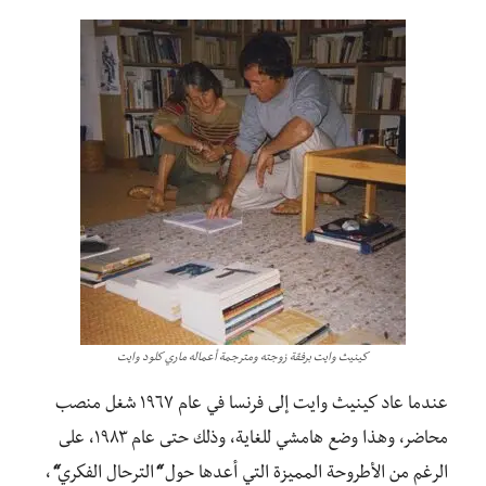
كينيث وايت برفقة زوجته ومترجمة أعماله ماري كلود وايت
عندما عاد كينيث وايت إلى فرنسا في عام ١٩٦٧ شغل منصب
محاضر، وهذا وضع هامشي للغاية، وذلك حتى عام ١٩٨٣، على
الرغم من الأطروحة المميزة التي أعدها حول
“
الترحال الفكري
“
،