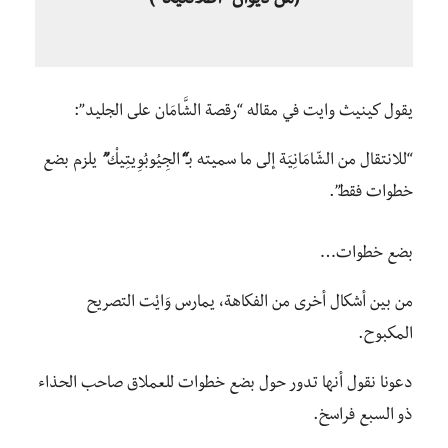
(من ديوان “أطلانتيكا”)
يقول كينيث وايت في مقاله “رقصة الشَّامَان على الجليد”:
“للانتقال من الشّامَانِيَة إلى ما سميته بـ
“
الجِيُوبُوِيتِيكْ
”
يلزم بضع
خطوات فقط”.
بضع خطوات…
من بين أشكال أخرى من الفكاهة، يمارس وَايْت التصريح
المكبوح.
دعونا نقول أنها تدور حول بضع خطوات للعملاق صاحب اﻟﺤﺬاء
ذو اﻟﺴﺒﻊ ﻓﺮاﺳﺦ.