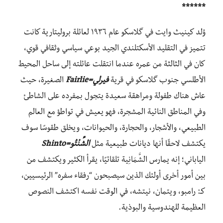
******
وُلِد كينيث وايت في گلاسكو عام ١٩٣٦ لعائلة بروليتارية كانت
تتميز في التقليد الأسكتلندي الجيد بوعي سياسي وثقافي قوي،
كان في الثالثة من عمره عندما انتقلت عائلته إلى ساحل المحيط
الأطلسي جنوب گلاسكو في قرية
فيرلي=Fairlie
الصغيرة، حيث
عاش هناك طفولة ومراهقة سعيدة يتجول بمفرده على الشاطئ
وفي المناطق النائية المشجرة، فهو يعيش في تواطؤ مع العالم
الطبيعي، والأشجار، والحجارة، والحيوانات، ويخلق طقوسًا سوف
يكتشف لاحقًا أنها ديانات طبيعية مثل
الشِّنْتُو=Shinto
الياباني؛ إنه يمارس الشَّمَانِية تلقائيًا، يقرأ الكثير ويكتشف من
بين أمور أخرى أولئك الذين سيصبحون “رفقاء سفره” الرئيسيين،
كـ: رامبو، ويتمان، نيتشه، في الوقت نفسه اكتشف النصوص
العظيمة للهندوسية والبوذية.