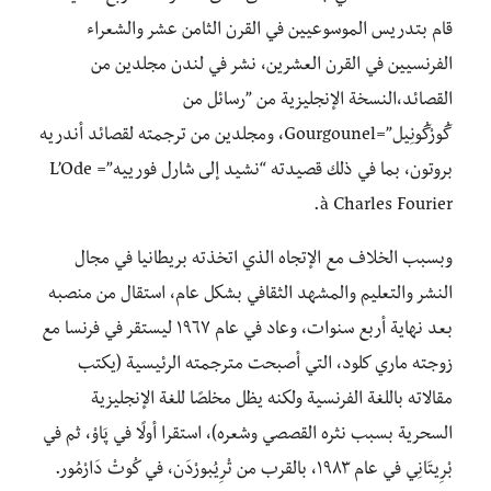
قام بتدريس الموسوعيين في القرن الثامن عشر والشعراء
الفرنسيين في القرن العشرين، نشر في لندن مجلدين من
القصائد،النسخة الإنجليزية من ”رسائل من
گُورْگُونِيل”=Gourgounel، ومجلدين من ترجمته لقصائد أندريه
بروتون، بما في ذلك قصيدته “نشيد إلى شارل فورييه”= L’Ode
à Charles Fourier.
وبسبب الخلاف مع الإتجاه الذي اتخذته بريطانيا في مجال
النشر والتعليم والمشهد الثقافي بشكل عام، استقال من منصبه
بعد نهاية أربع سنوات، وعاد في عام ١٩٦٧ ليستقر في فرنسا مع
زوجته ماري كلود، التي أصبحت مترجمته الرئيسية (يكتب
مقالاته باللغة الفرنسية ولكنه يظل مخلصًا للغة الإنجليزية
السحرية بسبب نثره القصصي وشعره)، استقرا أولًا في پَاوْ، ثم في
بْرِيتَانِي في عام ١٩٨٣، بالقرب من تْرِيُبورْدَن، في كُوتْ دَارْمُور.