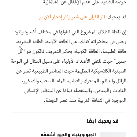
حرصه الشديد على عدم الإغفال عن الشَّامَانِية.
قد يعجبك:
اثر القرآن على شعر ونثر إدجار آلان بو
إن نقطة انطلاق المشروع التي تناولها في مختلف أشعاره ونثره
وحتى في محاضراته كذلك، هي الطاقة الأولية: الطاقة البشرية،
طاقة الطبيعة، الطاقة الكونية، بحكم التعريف فالكون هو “كُلٌّ
جميل” حيث تلتقي الأضداد الأولية، على سبيل المثال في اللوحة
الصينية الكلاسيكية العظيمة حيث العناصر الطبيعية تعبر عن
الزائل والدائم، المتحرك والصلب، الماء، السحب والصخور،
الغابات والمعادن، والمنفصلة تمامًا عن المنظور الإنساني
الموجود في الثقافة الغربية منذ عصر النهضة.
قد يعجبك أيضًا
الجيوبويتيك والجيو فَلْسَفَة